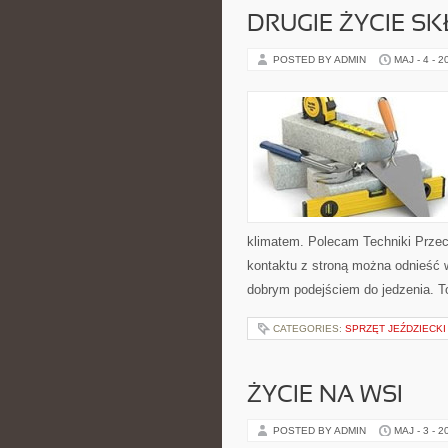
DRUGIE ŻYCIE S
POSTED BY ADMIN
MAJ - 4 - 2
klimatem. Polecam Techniki Przec
kontaktu z stroną można odnieść w
dobrym podejściem do jedzenia. T
CATEGORIES:
SPRZĘT JEŹDZIECKI
ŻYCIE NA WSI
POSTED BY ADMIN
MAJ - 3 - 2