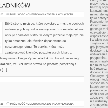
pracy i decy
KŁADNIKÓW
bardziej odp
kupować duż
mniej, ale l
DRUGIE
026
MOŻLIWOŚĆ KOMENTOWANIA
ZOSTAŁA WYŁĄCZONA
ŻYCIE
tylko estety
SKŁADNIKÓW
Przedmiot tr
BibiBistro to miejsce, które powstało z myślą o osobach
dobrych mate
generuje mni
wybierających wygodne rozwiązania. Strona internetowa
oczywiście, 
opisuje charakter bistro, w którym jedzenie mają być nie
współczesną
i w wielu ob
tylko smaczne, ale również dopasowane do
zwiększać d
codziennego rytmu. To serwis, która może
gdy jedynym 
dostawy, a j
zainteresować klientów, poszukujących lokalu z
wytwarzania
przypomina, 
howywania i Drugie Życie Składników. Już od pierwszego
natychmiast
rażenie, że Bibi Bistro stawia na prostotę połączoną z
nie musi by
być również
o […]
docenić kuns
Ciekawym zja
więcej młody
sposób na ba
latach domi
prezentacjac
osób zaczyna
zobaczyć i d
niż wirtualn
ŻYCIE
026
MOŻLIWOŚĆ KOMENTOWANIA
ZOSTAŁA WYŁĄCZONA
z rzeczywist
NA