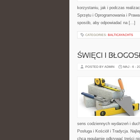
korzystaniu, jak i podczas realiz
Sprzętu i Oprogramowania i Prawa 
sposób, aby odpowiadać na […]
CATEGORIES:
BALTICAYACHTS
ŚWIĘCI I BŁOGOS
POSTED BY ADMIN
MAJ - 6 - 2
sens codziennych wydarzeń i duch
Posługa i Kościół i Tradycja. Naj
chcą regularnie odkrywać treści n