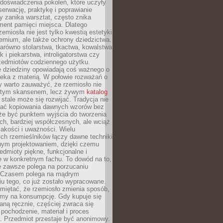
doświadczenia pokoleń, które uczyły
serwację, praktykę i poprawianie
y zanika warsztat, często znika
ment pamięci miejsca. Dlatego
zemiosła nie jest tylko kwestią estetyki
emium, ale także ochrony dziedzictwa.
arówno stolarstwa, tkactwa, kowalstwa
ak i piekarstwa, introligatorstwa czy
rzedmiotów codziennego użytku.
e dziedziny opowiadają coś ważnego o
wieka z materią. W połowie rozważań o
y warto zauważyć, że rzemiosło nie
ętym skansenem, lecz żywym
katalog
 stale może się rozwijać. Tradycja nie
ać kopiowania dawnych wzorów bez
oże być punktem wyjścia do tworzenia
h, bardziej współczesnych, ale wciąż
jakości i uważności. Wielu
ch rzemieślników łączy dawne techniki
ym projektowaniem, dzięki czemu
edmioty piękne, funkcjonalne i
e w konkretnym fachu. To dowód na to,
e zawsze polega na porzucaniu
. Czasem polega na mądrym
u tego, co już zostało wypracowane.
miętać, że rzemiosło zmienia sposób,
zymy na konsumpcję. Gdy kupuje się
ną ręcznie, częściej zwraca się
 pochodzenie, materiał i proces
. Przedmiot przestaje być anonimowy.