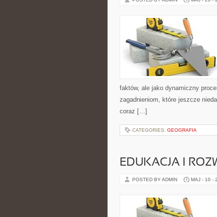
faktów, ale jako dynamiczny proc
zagadnieniom, które jeszcze niedawn
coraz […]
CATEGORIES:
GEOGRAFIA
EDUKACJA I ROZ
POSTED BY ADMIN
MAJ - 10 -