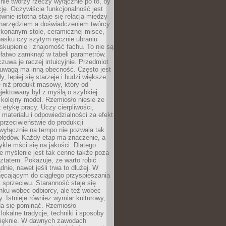
nie tworzy rzeczy wyłącznie po to, by
cję. Oczywiście funkcjonalność jest
ównie istotna staje się relacja między
 narzędziem a doświadczeniem twórcy.
konanym stole, ceramicznej misce,
asku czy szytym ręcznie ubraniu
skupienie i znajomość fachu. To nie są
 łatwo zamknąć w tabeli parametrów.
zuwa je raczej intuicyjnie. Przedmiot
uwagą ma inną obecność. Często jest
ły, lepiej się starzeje i budzi większe
 niż produkt masowy, który od
jektowany był z myślą o szybkiej
kolejny model. Rzemiosło niesie ze
 etykę pracy. Uczy cierpliwości,
materiału i odpowiedzialności za efekt
rzeciwieństwie do produkcji
wyłącznie na tempo nie pozwala tak
błędów. Każdy etap ma znaczenie, a
kle mści się na jakości. Dlatego
e myślenie jest tak cenne także poza
tatem. Pokazuje, że warto robić
dnie, nawet jeśli trwa to dłużej. W
hęcającym do ciągłego przyspieszania
t sprzeciwu. Staranność staje się
nku wobec odbiorcy, ale też wobec
y. Istnieje również wymiar kulturowy,
da się pominąć. Rzemiosło
lokalne tradycje, techniki i sposoby
pięknie. W dawnych zawodach