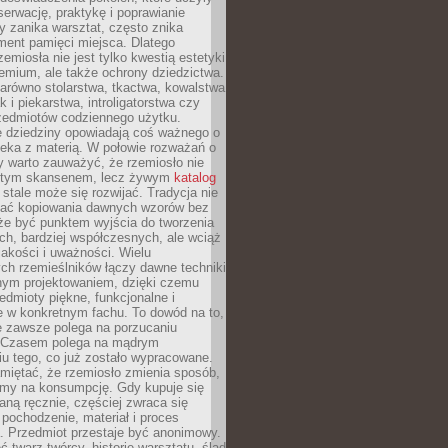
serwację, praktykę i poprawianie
y zanika warsztat, często znika
ment pamięci miejsca. Dlatego
zemiosła nie jest tylko kwestią estetyki
emium, ale także ochrony dziedzictwa.
arówno stolarstwa, tkactwa, kowalstwa
ak i piekarstwa, introligatorstwa czy
rzedmiotów codziennego użytku.
e dziedziny opowiadają coś ważnego o
wieka z materią. W połowie rozważań o
y warto zauważyć, że rzemiosło nie
ętym skansenem, lecz żywym
katalog
 stale może się rozwijać. Tradycja nie
ać kopiowania dawnych wzorów bez
oże być punktem wyjścia do tworzenia
h, bardziej współczesnych, ale wciąż
jakości i uważności. Wielu
ch rzemieślników łączy dawne techniki
ym projektowaniem, dzięki czemu
edmioty piękne, funkcjonalne i
e w konkretnym fachu. To dowód na to,
e zawsze polega na porzucaniu
. Czasem polega na mądrym
u tego, co już zostało wypracowane.
miętać, że rzemiosło zmienia sposób,
zymy na konsumpcję. Gdy kupuje się
ną ręcznie, częściej zwraca się
 pochodzenie, materiał i proces
. Przedmiot przestaje być anonimowy.
 twarz twórcy, historię warsztatu, ślad