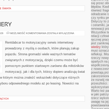
się przez ob
błędów. Kied
E ŚWIATA
również frag
odradzanie r
czy rynku pr
Dotyczy to z
IERY
i ceramiki, j
renowacji p
Wszystkie t
NOWOŚCI
026
MOŻLIWOŚĆ KOMENTOWANIA
ZOSTAŁA WYŁĄCZONA
relacji czło
I
PREMIERY
ręcznej prac
Rentdabcar to motoryzacyjny serwis internetowy
jest zamkni
wiedzy
który
prowadzony z myślą o osobach, które planują zakup
musi oznacz
pojazdu. Strona gromadzi wiele ważnych tematów
refleksji. M
rzeczy nowyc
związanych z motoryzacją, dzięki czemu może być
opartych na 
współczesny
pomocnym punktem startowym zarówno dla miłośników
z nowoczesn
motoryzacji, jak i dla tych, którzy dopiero analizują świat
powstają prz
zakorzenion
 w którym można znaleźć wskazówki dotyczące różnych
że rozwój ni
wyboru odpowiedniego modelu aż po leasing. Nowości na
przeszłości
wykorzystani
Warto też pa
w jaki patr
rzecz wykona
ZĄCYCH
uwagę na jej
powstawania
Zaczyna mieć