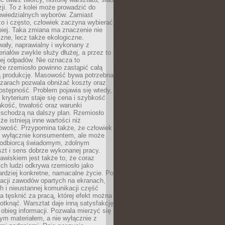
zji. To z kolei może prowadzić do
owiedzialnych wyborów. Zamiast
o i często, człowiek zaczyna wybierać
epiej. Taka zmiana ma znaczenie nie
czne, lecz także ekologiczne.
wały, naprawialny i wykonany z
riałów zwykle służy dłużej, a przez to
ej odpadów. Nie oznacza to
że rzemiosło powinno zastąpić całą
 produkcję. Masowość bywa potrzebna
szarach pozwala obniżać koszty oraz
ostępność. Problem pojawia się wtedy,
kryterium staje się cena i szybkość
akość, trwałość oraz warunki
 schodzą na dalszy plan. Rzemiosło
że istnieją inne wartości niż
owość. Przypomina także, że człowiek
ć wyłącznie konsumentem, ale może
 odbiorcą świadomym, zdolnym
zt i sens dobrze wykonanej pracy.
wiskiem jest także to, że coraz
ch ludzi odkrywa rzemiosło jako
rdziej konkretne, namacalne życie. Po
nacji zawodów opartych na ekranach,
h i nieustannej komunikacji część
 tęsknić za pracą, której efekt można
otknąć. Warsztat daje inną satysfakcję
y obieg informacji. Pozwala mierzyć się
ym materiałem, a nie wyłącznie z