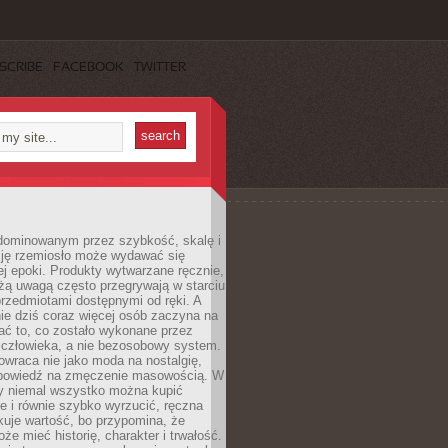
SCRIBE
FACEBOOK
TWITTER
dominowanym przez szybkość, skalę i
ję rzemiosło może wydawać się
j epoki. Produkty wytwarzane ręcznie,
użą uwagą często przegrywają w starciu
rzedmiotami dostępnymi od ręki. A
ie dziś coraz więcej osób zaczyna na
ać to, co zostało wykonane przez
 człowieka, a nie bezosobowy system.
wraca nie jako moda na nostalgię,
dpowiedź na zmęczenie masowością. W
y niemal wszystko można kupić
e i równie szybko wyrzucić, ręczna
uje wartość, bo przypomina, że
że mieć historię, charakter i trwałość.