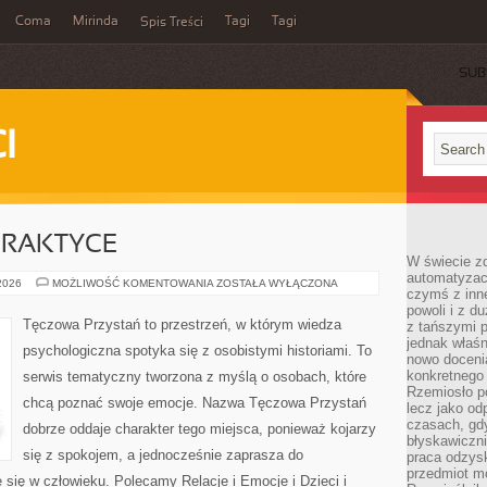
Coma
Mirinda
Tagi
Tagi
Spis Treści
SUB
I
PRAKTYCE
W świecie z
automatyzac
PSYCHIATRIA
 2026
MOŻLIWOŚĆ KOMENTOWANIA
ZOSTAŁA WYŁĄCZONA
czymś z inne
W
PRAKTYCE
powoli i z d
Tęczowa Przystań to przestrzeń, w którym wiedza
z tańszymi p
jednak właśn
psychologiczna spotyka się z osobistymi historiami. To
nowo doceni
konkretnego
serwis tematyczny tworzona z myślą o osobach, które
Rzemiosło po
chcą poznać swoje emocje. Nazwa Tęczowa Przystań
lecz jako o
czasach, gd
dobrze oddaje charakter tego miejsca, ponieważ kojarzy
błyskawiczni
się z spokojem, a jednocześnie zaprasza do
praca odzysk
przedmiot mo
 się w człowieku. Polecamy Relacje i Emocje i Dzieci i