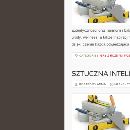
autentyczności oraz harmonii i ba
urody, wellness, a także inspiracj
dzięki czemu każda odwiedzająca
CATEGORIES:
GRY Z RÓŻNYMI PO
SZTUCZNA INTELI
POSTED BY ADMIN
MAJ - 8 - 2