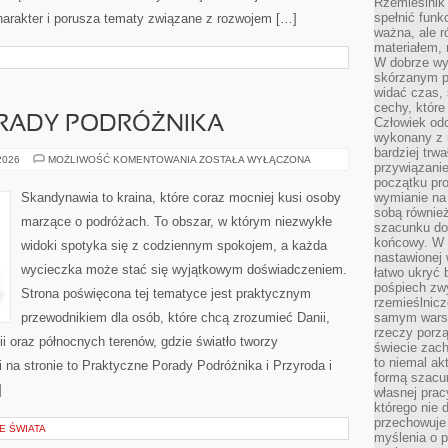
Rzemieślnik 
spełnić funk
harakter i porusza tematy związane z rozwojem […]
ważna, ale r
materiałem,
W dobrze wy
skórzanym p
widać czas, 
cechy, które
RADY PODRÓŻNIKA
Człowiek odc
wykonany z 
bardziej trwa
PRAKTYCZNE
 2026
MOŻLIWOŚĆ KOMENTOWANIA
ZOSTAŁA WYŁĄCZONA
przywiązanie
PORADY
PODRÓŻNIKA
początku pro
Skandynawia to kraina, które coraz mocniej kusi osoby
wymianie na 
sobą również
marzące o podróżach. To obszar, w którym niezwykłe
szacunku do 
końcowy. W p
widoki spotyka się z codziennym spokojem, a każda
nastawionej 
wycieczka może stać się wyjątkowym doświadczeniem.
łatwo ukryć 
pośpiech zwy
Strona poświęcona tej tematyce jest praktycznym
rzemieślnicz
przewodnikiem dla osób, które chcą zrozumieć Danii,
samym warsz
rzeczy porzą
dii oraz północnych terenów, gdzie światło tworzy
świecie zac
to niemal ak
 na stronie to Praktyczne Porady Podróżnika i Przyroda i
formą szacu
]
własnej prac
którego nie 
przechowuje 
E ŚWIATA
myślenia o 