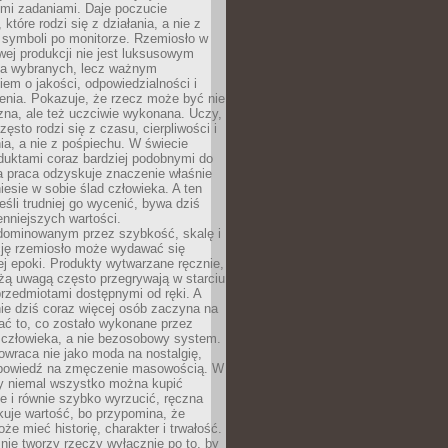
ymi zadaniami. Daje poczucie
które rodzi się z działania, a nie z
 symboli po monitorze. Rzemiosło w
ej produkcji nie jest luksusowym
la wybranych, lecz ważnym
em o jakości, odpowiedzialności i
enia. Pokazuje, że rzecz może być nie
zna, ale też uczciwie wykonana. Uczy,
zęsto rodzi się z czasu, cierpliwości i
a, a nie z pośpiechu. W świecie
duktami coraz bardziej podobnymi do
a praca odzyskuje znaczenie właśnie
niesie w sobie ślad człowieka. A ten
jeśli trudniej go wycenić, bywa dziś
enniejszych wartości.
dominowanym przez szybkość, skalę i
ję rzemiosło może wydawać się
j epoki. Produkty wytwarzane ręcznie,
użą uwagą często przegrywają w starciu
rzedmiotami dostępnymi od ręki. A
ie dziś coraz więcej osób zaczyna na
ać to, co zostało wykonane przez
 człowieka, a nie bezosobowy system.
wraca nie jako moda na nostalgię,
dpowiedź na zmęczenie masowością. W
y niemal wszystko można kupić
e i równie szybko wyrzucić, ręczna
uje wartość, bo przypomina, że
że mieć historię, charakter i trwałość.
nie tworzy rzeczy wyłącznie po to, by