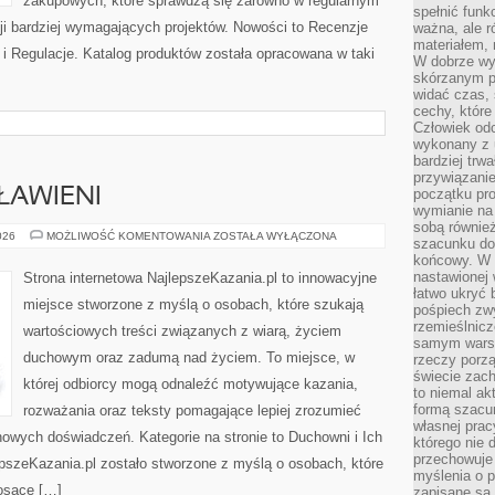
zakupowych, które sprawdzą się zarówno w regularnym
spełnić funk
acji bardziej wymagających projektów. Nowości to Recenzje
ważna, ale r
materiałem,
i Regulacje. Katalog produktów została opracowana w taki
W dobrze wy
skórzanym p
widać czas, 
cechy, które
Człowiek odc
wykonany z 
bardziej trwa
przywiązanie
ŁAWIENI
początku pro
wymianie na 
sobą również
ŚWIĘCI
026
MOŻLIWOŚĆ KOMENTOWANIA
ZOSTAŁA WYŁĄCZONA
szacunku do 
I
końcowy. W p
BŁOGOSŁAWIENI
nastawionej 
Strona internetowa NajlepszeKazania.pl to innowacyjne
łatwo ukryć 
miejsce stworzone z myślą o osobach, które szukają
pośpiech zwy
rzemieślnicz
wartościowych treści związanych z wiarą, życiem
samym warsz
duchowym oraz zadumą nad życiem. To miejsce, w
rzeczy porzą
świecie zac
której odbiorcy mogą odnaleźć motywujące kazania,
to niemal ak
formą szacu
rozważania oraz teksty pomagające lepiej zrozumieć
własnej prac
owych doświadczeń. Kategorie na stronie to Duchowni i Ich
którego nie 
przechowuje 
lepszeKazania.pl zostało stworzone z myślą o osobach, które
myślenia o 
iosące […]
zapisane są 