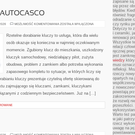
zapisane są 
się przez ob
błędów. Kied
I AUTOCASCO
również frag
odradzanie r
czy rynku pr
UBEZPIECZENIA
 2026
MOŻLIWOŚĆ KOMENTOWANIA
ZOSTAŁA WYŁĄCZONA
I
Dotyczy to z
AUTOCASCO
i ceramiki, j
Rzetelne dorabianie kluczy to usługa, która dla wielu
renowacji p
Wszystkie t
osób okazuje się konieczna w najmniej oczekiwanym
relacji czło
momencie. Zgubiony klucz do mieszkania, uszkodzony
ręcznej prac
jest zamkni
kluczyk samochodowy, niedziałający pilot, zużyta
wiedzy
który
obudowa, problem z zamkiem albo potrzeba wykonania
musi oznacz
refleksji. M
zapasowego kompletu to sytuacje, w których liczy się
rzeczy nowyc
opartych na 
abianiu kluczy prezentuje czytelną ofertę skierowaną do
współczesny
nktu zajmującego się kluczami, zamkami, kluczykami
z nowoczesn
powstają prz
iązanymi z codziennym bezpieczeństwem. Już na […]
zakorzenion
że rozwój ni
przeszłości
OROWANE
wykorzystani
Warto też pa
w jaki patr
rzecz wykona
uwagę na jej
powstawania
AUGMENTYKA
 2026
MOŻLIWOŚĆ KOMENTOWANIA
ZOSTAŁA WYŁĄCZONA