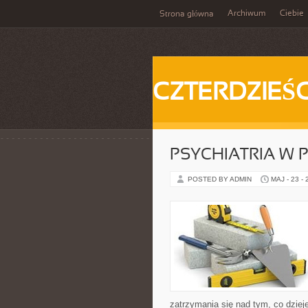
Archiwum
Ciebie
Strona główna
CZTERDZIEŚC
PSYCHIATRIA W 
POSTED BY ADMIN
MAJ - 23 -
zatrzymania się nad tym, co dzieje