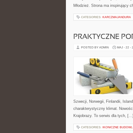
Młodzież. Strona ma inspirujący c
CATEGORIES:
KARCZMAJANDURA
PRAKTYCZNE PO
POSTED BY ADMIN
MAJ - 22 -
Szwecji, Norwegii, Finlandii, Islan
charakterystyczny klimat. Nowości
Krajobrazy. To serwis dla tych, […
CATEGORIES:
IKONICZNE BUDOWL