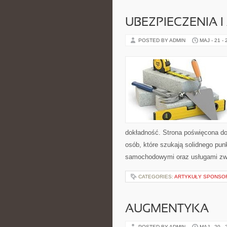
UBEZPIECZENIA 
POSTED BY ADMIN
MAJ - 21 -
dokładność. Strona poświęcona dor
osób, które szukają solidnego pu
samochodowymi oraz usługami zw
CATEGORIES:
ARTYKUŁY SPONS
AUGMENTYKA
POSTED BY ADMIN
MAJ - 20 -