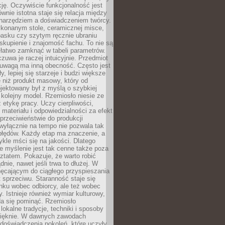
cję. Oczywiście funkcjonalność jest
ównie istotna staje się relacja między
 narzędziem a doświadczeniem twórcy.
konanym stole, ceramicznej misce,
asku czy szytym ręcznie ubraniu
skupienie i znajomość fachu. To nie są
 łatwo zamknąć w tabeli parametrów.
zuwa je raczej intuicyjnie. Przedmiot
uwagą ma inną obecność. Często jest
ły, lepiej się starzeje i budzi większe
 niż produkt masowy, który od
jektowany był z myślą o szybkiej
kolejny model. Rzemiosło niesie ze
 etykę pracy. Uczy cierpliwości,
materiału i odpowiedzialności za efekt
rzeciwieństwie do produkcji
wyłącznie na tempo nie pozwala tak
błędów. Każdy etap ma znaczenie, a
kle mści się na jakości. Dlatego
e myślenie jest tak cenne także poza
tatem. Pokazuje, że warto robić
dnie, nawet jeśli trwa to dłużej. W
hęcającym do ciągłego przyspieszania
t sprzeciwu. Staranność staje się
nku wobec odbiorcy, ale też wobec
y. Istnieje również wymiar kulturowy,
da się pominąć. Rzemiosło
lokalne tradycje, techniki i sposoby
pięknie. W dawnych zawodach
doświadczenia pokoleń, które uczyły