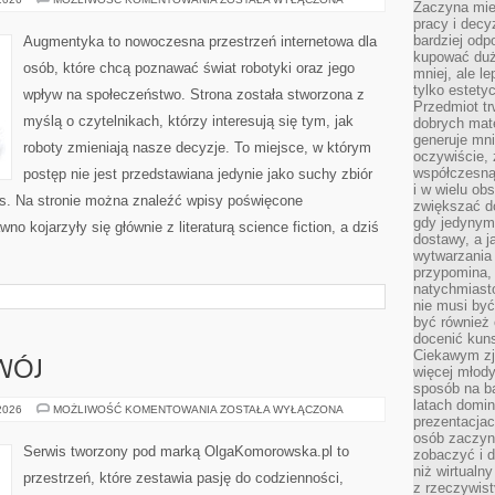
Zaczyna mieć
pracy i decy
bardziej odp
Augmentyka to nowoczesna przestrzeń internetowa dla
kupować duż
osób, które chcą poznawać świat robotyki oraz jego
mniej, ale l
tylko estety
wpływ na społeczeństwo. Strona została stworzona z
Przedmiot tr
myślą o czytelnikach, którzy interesują się tym, jak
dobrych mate
generuje mni
roboty zmieniają nasze decyzje. To miejsce, w którym
oczywiście, 
współczesną
postęp nie jest przedstawiana jedynie jako suchy zbiór
i w wielu ob
es. Na stronie można znaleźć wpisy poświęcone
zwiększać d
gdy jedynym 
o kojarzyły się głównie z literaturą science fiction, a dziś
dostawy, a j
wytwarzania
przypomina, 
natychmiast
nie musi by
być również
docenić kuns
Ciekawym zja
WÓJ
więcej młody
sposób na ba
latach domi
EDUKACJA
 2026
MOŻLIWOŚĆ KOMENTOWANIA
ZOSTAŁA WYŁĄCZONA
prezentacjac
I
ROZWÓJ
osób zaczyna
Serwis tworzony pod marką OlgaKomorowska.pl to
zobaczyć i d
niż wirtualn
przestrzeń, które zestawia pasję do codzienności,
z rzeczywist