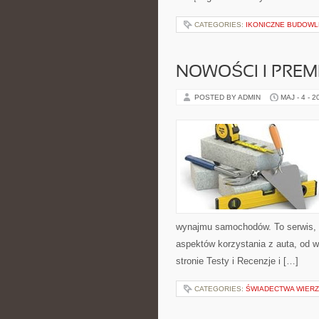
CATEGORIES:
IKONICZNE BUDOWL
NOWOŚCI I PREM
POSTED BY ADMIN
MAJ - 4 - 2
wynajmu samochodów. To serwis,
aspektów korzystania z auta, od 
stronie Testy i Recenzje i […]
CATEGORIES:
ŚWIADECTWA WIER