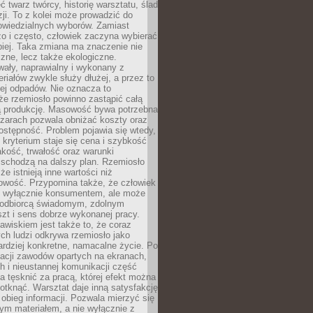
 twarz twórcy, historię warsztatu, ślad
zji. To z kolei może prowadzić do
owiedzialnych wyborów. Zamiast
o i często, człowiek zaczyna wybierać
epiej. Taka zmiana ma znaczenie nie
czne, lecz także ekologiczne.
wały, naprawialny i wykonany z
riałów zwykle służy dłużej, a przez to
ej odpadów. Nie oznacza to
że rzemiosło powinno zastąpić całą
 produkcję. Masowość bywa potrzebna
szarach pozwala obniżać koszty oraz
ostępność. Problem pojawia się wtedy,
kryterium staje się cena i szybkość
akość, trwałość oraz warunki
 schodzą na dalszy plan. Rzemiosło
że istnieją inne wartości niż
owość. Przypomina także, że człowiek
ć wyłącznie konsumentem, ale może
 odbiorcą świadomym, zdolnym
zt i sens dobrze wykonanej pracy.
wiskiem jest także to, że coraz
ch ludzi odkrywa rzemiosło jako
rdziej konkretne, namacalne życie. Po
nacji zawodów opartych na ekranach,
h i nieustannej komunikacji część
 tęsknić za pracą, której efekt można
otknąć. Warsztat daje inną satysfakcję
y obieg informacji. Pozwala mierzyć się
ym materiałem, a nie wyłącznie z