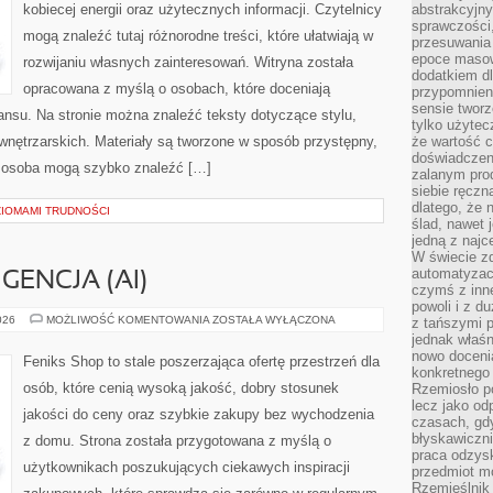
kobiecej energii oraz użytecznych informacji. Czytelnicy
abstrakcyjn
sprawczości, 
mogą znaleźć tutaj różnorodne treści, które ułatwiają w
przesuwania
epoce masow
rozwijaniu własnych zainteresowań. Witryna została
dodatkiem d
opracowana z myślą o osobach, które doceniają
przypomnieni
sensie tworz
lansu. Na stronie można znaleźć teksty dotyczące stylu,
tylko użytec
i wnętrzarskich. Materiały są tworzone w sposób przystępny,
że wartość c
doświadczeni
 osoba mogą szybko znaleźć […]
zalanym pro
siebie ręczn
dlatego, że 
ZIOMAMI TRUDNOŚCI
ślad, nawet 
jedną z najc
W świecie z
automatyzac
GENCJA (AI)
czymś z inne
powoli i z d
SZTUCZNA
026
MOŻLIWOŚĆ KOMENTOWANIA
ZOSTAŁA WYŁĄCZONA
z tańszymi p
INTELIGENCJA
jednak właśn
(AI)
nowo doceni
Feniks Shop to stale poszerzająca ofertę przestrzeń dla
konkretnego
osób, które cenią wysoką jakość, dobry stosunek
Rzemiosło po
lecz jako o
jakości do ceny oraz szybkie zakupy bez wychodzenia
czasach, gd
błyskawiczni
z domu. Strona została przygotowana z myślą o
praca odzysk
użytkownikach poszukujących ciekawych inspiracji
przedmiot mo
Rzemieślnik 