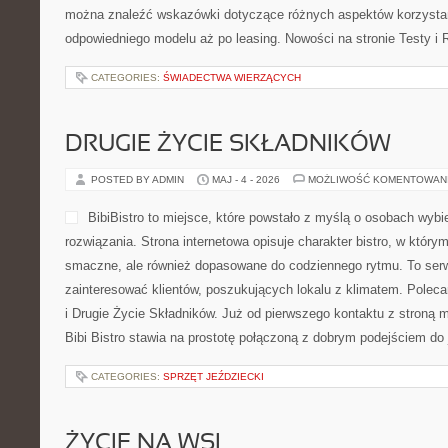
można znaleźć wskazówki dotyczące różnych aspektów korzystan
odpowiedniego modelu aż po leasing. Nowości na stronie Testy i 
CATEGORIES:
ŚWIADECTWA WIERZĄCYCH
DRUGIE ŻYCIE SKŁADNIKÓW
POSTED BY ADMIN
MAJ - 4 - 2026
MOŻLIWOŚĆ KOMENTOWAN
BibiBistro to miejsce, które powstało z myślą o osobach wyb
rozwiązania. Strona internetowa opisuje charakter bistro, w który
smaczne, ale również dopasowane do codziennego rytmu. To serw
zainteresować klientów, poszukujących lokalu z klimatem. Pole
i Drugie Życie Składników. Już od pierwszego kontaktu z stroną 
Bibi Bistro stawia na prostotę połączoną z dobrym podejściem do 
CATEGORIES:
SPRZĘT JEŹDZIECKI
ŻYCIE NA WSI