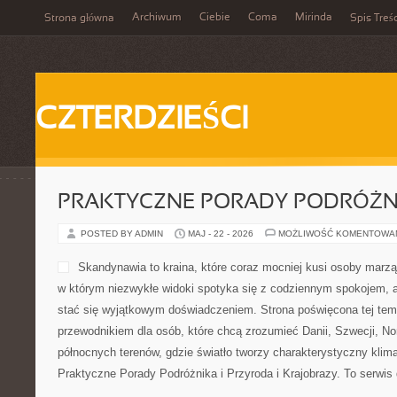
Archiwum
Ciebie
Coma
Mirinda
Strona główna
Spis Treśc
CZTERDZIEŚCI
PRAKTYCZNE PORADY PODRÓŻN
POSTED BY ADMIN
MAJ - 22 - 2026
MOŻLIWOŚĆ KOMENTOWA
Skandynawia to kraina, które coraz mocniej kusi osoby marzą
w którym niezwykłe widoki spotyka się z codziennym spokojem,
stać się wyjątkowym doświadczeniem. Strona poświęcona tej tem
przewodnikiem dla osób, które chcą zrozumieć Danii, Szwecji, Norwe
północnych terenów, gdzie światło tworzy charakterystyczny klima
Praktyczne Porady Podróżnika i Przyroda i Krajobrazy. To serwis 