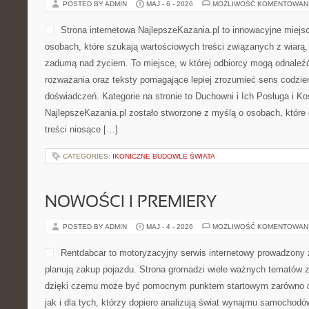
POSTED BY ADMIN
MAJ - 6 - 2026
MOŻLIWOŚĆ KOMENTOWAN
Strona internetowa NajlepszeKazania.pl to innowacyjne miejs
osobach, które szukają wartościowych treści związanych z wiar
zadumą nad życiem. To miejsce, w której odbiorcy mogą odnaleź
rozważania oraz teksty pomagające lepiej zrozumieć sens codzi
doświadczeń. Kategorie na stronie to Duchowni i Ich Posługa i Koś
NajlepszeKazania.pl zostało stworzone z myślą o osobach, które
treści niosące […]
CATEGORIES:
IKONICZNE BUDOWLE ŚWIATA
NOWOŚCI I PREMIERY
POSTED BY ADMIN
MAJ - 4 - 2026
MOŻLIWOŚĆ KOMENTOWAN
Rentdabcar to motoryzacyjny serwis internetowy prowadzony 
planują zakup pojazdu. Strona gromadzi wiele ważnych tematów 
dzięki czemu może być pomocnym punktem startowym zarówno dl
jak i dla tych, którzy dopiero analizują świat wynajmu samochodó