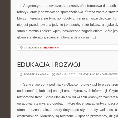
Augmentyka to nowoczesna przestrzeń internetowa dla osób,
robotyki oraz jego wpływ na społeczeństwo. Strona została stwor
którzy interesują się tym, jak roboty zmieniają nasze decyzje. To
nie jest przedstawiana jedynie jako suchy zbiór faktów, ale jako
stronie można znaleźć wpisy poświęcone zagadnieniom, które jes
głównie z literaturą science fiction, a dziś coraz […]
CATEGORIES:
GEOGRAFIA
EDUKACJA I ROZWÓJ
POSTED BY ADMIN
MAJ - 10 - 2026
MOŻLIWOŚĆ KOMENTOWA
Serwis tworzony pod marką OlgaKomorowska.pl to przestrzeń,
codzienności, kobiecej energii oraz użytecznych informacji. Czyte
różnorodne treści, które ułatwiają w rozwijaniu własnych zaintere
opracowana z myślą o osobach, które doceniają autentyczności or
stronie można znaleźć teksty dotyczące stylu, urody, wellness, a t
wnętrzarskich. Materiały są tworzone w sposób przystępny, dzię