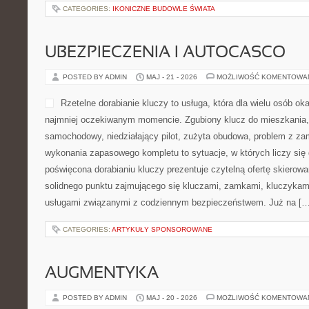
CATEGORIES:
IKONICZNE BUDOWLE ŚWIATA
UBEZPIECZENIA I AUTOCASCO
POSTED BY ADMIN
MAJ - 21 - 2026
MOŻLIWOŚĆ KOMENTOWA
Rzetelne dorabianie kluczy to usługa, która dla wielu osób ok
najmniej oczekiwanym momencie. Zgubiony klucz do mieszkania
samochodowy, niedziałający pilot, zużyta obudowa, problem z za
wykonania zapasowego kompletu to sytuacje, w których liczy się
poświęcona dorabianiu kluczy prezentuje czytelną ofertę skierowa
solidnego punktu zajmującego się kluczami, zamkami, kluczyka
usługami związanymi z codziennym bezpieczeństwem. Już na […
CATEGORIES:
ARTYKUŁY SPONSOROWANE
AUGMENTYKA
POSTED BY ADMIN
MAJ - 20 - 2026
MOŻLIWOŚĆ KOMENTOWA