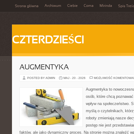
Archiwum
Ciebie
Coma
Mirinda
Strona główna
Spis Treśc
CZTERDZIEŚCI
AUGMENTYKA
POSTED BY ADMIN
MAJ - 20 - 2026
MOŻLIWOŚĆ KOMENTOWA
Augmentyka to nowoczesna 
osób, które chcą poznawać 
wpływ na społeczeństwo. St
myślą o czytelnikach, którzy
roboty zmieniają nasze dec
postęp nie jest przedstawia
faktów, ale jako dynamiczny proces. Na stronie można znaleźć w