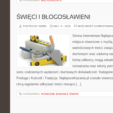
CATEGORIES:
BALTICAYACHTS
ŚWIĘCI I BŁOGOSŁAWIENI
POSTED BY ADMIN
MAJ - 6 - 2026
MOŻLIWOŚĆ KOMENTOWAN
Strona internetowa Najleps
miejsce stworzone z myślą 
wartościowych treści związ
duchowym oraz zadumą nad
której odbiorcy mogą odnal
rozważania oraz teksty pom
sens codziennych wydarzeń i duchowych doświadczeń. Kategorie n
Posługa i Kościół i Tradycja. NajlepszeKazania.pl zostało stworz
chcą regularnie odkrywać treści niosące […]
CATEGORIES:
IKONICZNE BUDOWLE ŚWIATA