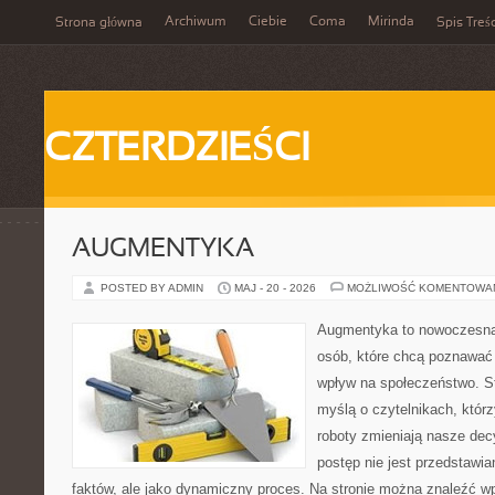
Archiwum
Ciebie
Coma
Mirinda
Strona główna
Spis Treśc
CZTERDZIEŚCI
AUGMENTYKA
POSTED BY ADMIN
MAJ - 20 - 2026
MOŻLIWOŚĆ KOMENTOWA
Augmentyka to nowoczesna 
osób, które chcą poznawać 
wpływ na społeczeństwo. St
myślą o czytelnikach, którzy
roboty zmieniają nasze dec
postęp nie jest przedstawia
faktów, ale jako dynamiczny proces. Na stronie można znaleźć w