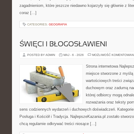
zagadnieniom, które jeszcze niedawno kojarzyły się głównie z liter
coraz […]
CATEGORIES:
GEOGRAFIA
ŚWIĘCI I BŁOGOSŁAWIENI
POSTED BY ADMIN
MAJ - 6 - 2026
MOŻLIWOŚĆ KOMENTOWAN
Strona internetowa Najleps
miejsce stworzone z myślą 
wartościowych treści związ
duchowym oraz zadumą nad
której odbiorcy mogą odnal
rozważania oraz teksty pom
sens codziennych wydarzeń i duchowych doświadczeń. Kategorie n
Posługa i Kościół i Tradycja. NajlepszeKazania.pl zostało stworz
chcą regularnie odkrywać treści niosące […]