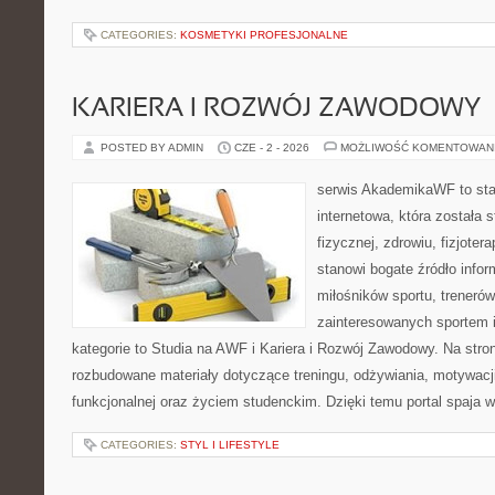
CATEGORIES:
KOSMETYKI PROFESJONALNE
KARIERA I ROZWÓJ ZAWODOWY
POSTED BY ADMIN
CZE - 2 - 2026
MOŻLIWOŚĆ KOMENTOWAN
serwis AkademikaWF to sta
internetowa, która została 
fizycznej, zdrowiu, fizjotera
stanowi bogate źródło infor
miłośników sportu, treneró
zainteresowanych sportem 
kategorie to Studia na AWF i Kariera i Rozwój Zawodowy. Na str
rozbudowane materiały dotyczące treningu, odżywiania, motywacji 
funkcjonalnej oraz życiem studenckim. Dzięki temu portal spaja 
CATEGORIES:
STYL I LIFESTYLE