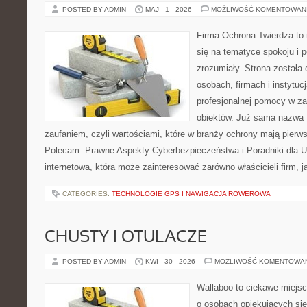
POSTED BY ADMIN
MAJ - 1 - 2026
MOŻLIWOŚĆ KOMENTOWAN
Firma Ochrona Twierdza to 
się na tematyce spokoju i 
zrozumiały. Strona została
osobach, firmach i instytuc
profesjonalnej pomocy w za
obiektów. Już sama nazwa T
zaufaniem, czyli wartościami, które w branży ochrony mają pierw
Polecam: Prawne Aspekty Cyberbezpieczeństwa i Poradniki dla U
internetowa, która może zainteresować zarówno właścicieli firm, j
CATEGORIES:
TECHNOLOGIE GPS I NAWIGACJA ROWEROWA
CHUSTY I OTULACZE
POSTED BY ADMIN
KWI - 30 - 2026
MOŻLIWOŚĆ KOMENTOWA
Wallaboo to ciekawe miejsc
o osobach opiekujących się