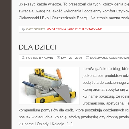
upiększyć każde wnętrze. To przestrzeń dla tych, którzy cenią pi
zwracają uwagę na jakość wykonania i codzienny komfort użytkow
Ciekawostki i Eko i Oszczędzanie Energii. Na stronie można zna
CATEGORIES:
WYDARZENIA I AKCJE CHARYTATYWNE
DLA DZIECI
POSTED BY ADMIN
KWI - 23 - 2026
MOŻLIWOŚĆ KOMENTOWA
JemWegańsko to blog, które
jedzenia bez produktów od
podejścia do codziennego ż
której aromat spotyka się 
kulinarne pokazują, że roś
urozmaicona, apetyczna i j
kompendium pomysłów dla osób, które poszukują codziennych ro
posiłek w ciągu dnia, kolację, słodką przekąskę czy drobną prze
kulinarne i Obiady i Kolacje. […]