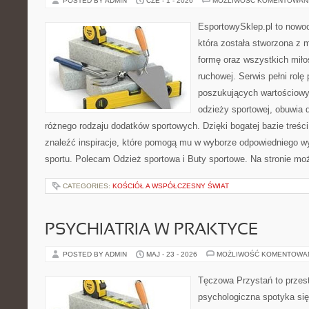
POSTED BY ADMIN
CZE - 1 - 2026
MOŻLIWOŚĆ KOMENTOWAN
EsportowySklep.pl to nowoc
która została stworzona z 
formę oraz wszystkich mił
ruchowej. Serwis pełni rolę
poszukujących wartościow
odzieży sportowej, obuwia 
różnego rodzaju dodatków sportowych. Dzięki bogatej bazie treś
znaleźć inspiracje, które pomogą mu w wyborze odpowiedniego w
sportu. Polecam Odzież sportowa i Buty sportowe. Na stronie mo
CATEGORIES:
KOŚCIÓŁ A WSPÓŁCZESNY ŚWIAT
PSYCHIATRIA W PRAKTYCE
POSTED BY ADMIN
MAJ - 23 - 2026
MOŻLIWOŚĆ KOMENTOWA
Tęczowa Przystań to przes
psychologiczna spotyka się 