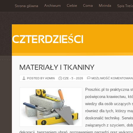
Archiwum
Ciebie
Coma
Mirinda
Strona główna
Spis Treśc
CZTERDZIEŚCI
MATERIAŁY I TKANINY
POSTED BY ADMIN
CZE - 5 - 2026
MOŻLIWOŚĆ KOMENTOWAN
Proszkic.pl to praktyczna s
poświęcona krawiectwu, kt
wiedzy dla osób uczących s
również dla tych, którzy ma
doskonalić technikę. Serwi
związanych z szyciem, do
dekoracji, tworzeniem ubrań, poznawaniem narzędzi oraz wykorz