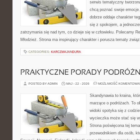
serwis tematyczny tworzon
chcą poznać swoje emocje
dobrze oddaje charakter te
się z spokojem, a jednocze
zatrzymania się nad tym, co dzieje się w człowieku. Polecamy Rel
Młodzież. Strona ma inspirujący charakter i porusza tematy zwią
CATEGORIES:
KARCZMAJANDURA
PRAKTYCZNE PORADY PODRÓŻN
POSTED BY ADMIN
MAJ - 22 - 2026
MOŻLIWOŚĆ KOMENTOWA
Skandynawia to kraina, któ
marzące o podróżach. To o
widoki spotyka się z codz
wycieczka może stać się 
Strona poświęcona tej tema
przewodnikiem dla osób, kt