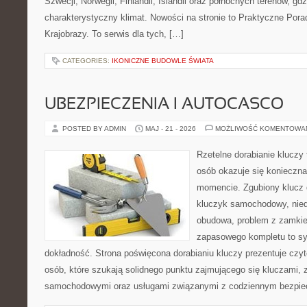
Szwecji, Norwegii, Finlandii, Islandii oraz północnych terenów, gdz
charakterystyczny klimat. Nowości na stronie to Praktyczne Pora
Krajobrazy. To serwis dla tych, […]
CATEGORIES:
IKONICZNE BUDOWLE ŚWIATA
UBEZPIECZENIA I AUTOCASCO
POSTED BY ADMIN
MAJ - 21 - 2026
MOŻLIWOŚĆ KOMENTOWA
Rzetelne dorabianie kluczy t
osób okazuje się konieczn
momencie. Zgubiony klucz 
kluczyk samochodowy, niedz
obudowa, problem z zamkie
zapasowego kompletu to syt
dokładność. Strona poświęcona dorabianiu kluczy prezentuje czyt
osób, które szukają solidnego punktu zajmującego się kluczami,
samochodowymi oraz usługami związanymi z codziennym bezpie