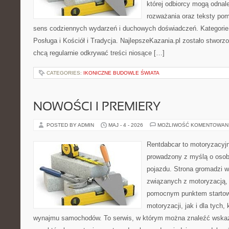
której odbiorcy mogą odnal
rozważania oraz teksty pom
sens codziennych wydarzeń i duchowych doświadczeń. Kategorie n
Posługa i Kościół i Tradycja. NajlepszeKazania.pl zostało stworz
chcą regularnie odkrywać treści niosące […]
CATEGORIES:
IKONICZNE BUDOWLE ŚWIATA
NOWOŚCI I PREMIERY
POSTED BY ADMIN
MAJ - 4 - 2026
MOŻLIWOŚĆ KOMENTOWAN
Rentdabcar to motoryzacyjn
prowadzony z myślą o osob
pojazdu. Strona gromadzi 
związanych z motoryzacją,
pomocnym punktem startow
motoryzacji, jak i dla tych,
wynajmu samochodów. To serwis, w którym można znaleźć wska