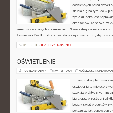
codziennych porad dotyczą
skupia się na tym, co w pi
życia dziecka jest napraw
akcesoriów. To serwis, w k
tematów związanych z karmieniem. Nowe kategorie na stronie to: K
Karmienie i Posiłki. Strona została przygotowana z myślą o osoba
CATEGORIES:
DLA POCZĄTKUJĄCYCH
OŚWIETLENIE
POSTED BY ADMIN
KWI - 28 - 2026
MOŻLIWOŚĆ KOMENTOWA
Profesjonalna platforma si
oświetleniu to miejsce stwo
szukają praktycznych inspi
biura oraz przestrzeni użyt
bogaty świat produktów zwi
pokazując jak odpowiednio 