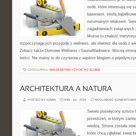
osób, które interesują się 
basenami, strefą bąbelkowe
rozumianym relaksem. Serw
zagadnieniach związanych z
Można tu znaleźć merytoryc
rozpoczynających przygodę z wellness, ale również dla osób z 
Zobacz także Domowe Wellness i SaunaWadowice. Mocną stroną 
treści. Nie mamy tu do czynienia z wąskim blogiem o pojedyncz
CATEGORIES:
MAŁŻEŃSTWO I ŻYCIE PO ŚLUBIE
ARCHITEKTURA A NATURA
POSTED BY ADMIN
KWI - 16 - 2026
MOŻLIWOŚĆ KOMENTOWA
Serwis poświęcony sztuce k
przestrzeń, w którym zaint
wiedzą. Strona została stw
które chcą zgłębiać świat b