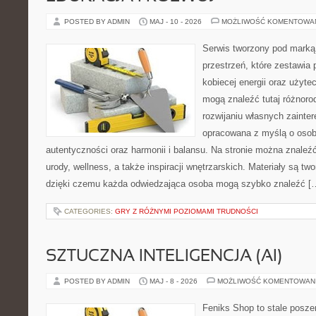
POSTED BY ADMIN
MAJ - 10 - 2026
MOŻLIWOŚĆ KOMENTOWA
Serwis tworzony pod marką
przestrzeń, które zestawia 
kobiecej energii oraz użyte
mogą znaleźć tutaj różnorod
rozwijaniu własnych zainte
opracowana z myślą o osob
autentyczności oraz harmonii i balansu. Na stronie można znaleźć
urody, wellness, a także inspiracji wnętrzarskich. Materiały są t
dzięki czemu każda odwiedzająca osoba mogą szybko znaleźć [
CATEGORIES:
GRY Z RÓŻNYMI POZIOMAMI TRUDNOŚCI
SZTUCZNA INTELIGENCJA (AI)
POSTED BY ADMIN
MAJ - 8 - 2026
MOŻLIWOŚĆ KOMENTOWAN
Feniks Shop to stale poszer