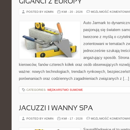
GIGANCI Z EUROPY
POSTED BY ADMIN
KWI - 20 - 2026
MOŻLIWOŚĆ KOMENTOWA
Auto Jarmark to dynamiczna
pasjonują się światem sam
tworzone z myślą o czyteln
zorientowani w tematach zw
jednocześnie szukają treśc
angażujący sposób. Strona 
kierowców, fanów czterech kółek oraz osób obserwujących rozwój
ważne: nowych technologiach, trendach rynkowych, bezpieczeństwi
porównaniach oraz codziennych zagadnieniach związanych z […]
CATEGORIES:
WĘDKARSTWO SUMOWE
JACUZZI I WANNY SPA
POSTED BY ADMIN
KWI - 17 - 2026
MOŻLIWOŚĆ KOMENTOWA
SaunaWadowice.pl to wartośc