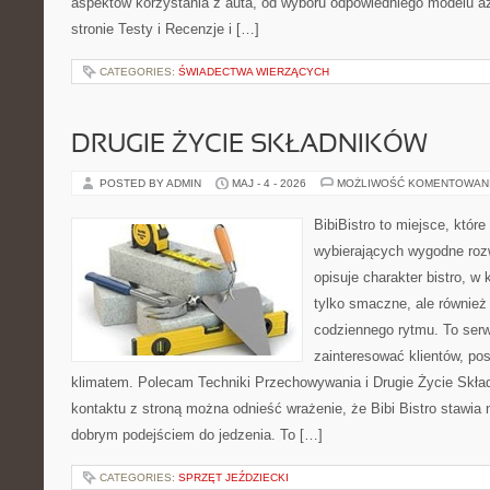
aspektów korzystania z auta, od wyboru odpowiedniego modelu aż
stronie Testy i Recenzje i […]
CATEGORIES:
ŚWIADECTWA WIERZĄCYCH
DRUGIE ŻYCIE SKŁADNIKÓW
POSTED BY ADMIN
MAJ - 4 - 2026
MOŻLIWOŚĆ KOMENTOWAN
BibiBistro to miejsce, któr
wybierających wygodne rozw
opisuje charakter bistro, w
tylko smaczne, ale równie
codziennego rytmu. To serw
zainteresować klientów, po
klimatem. Polecam Techniki Przechowywania i Drugie Życie Skła
kontaktu z stroną można odnieść wrażenie, że Bibi Bistro stawia 
dobrym podejściem do jedzenia. To […]
CATEGORIES:
SPRZĘT JEŹDZIECKI