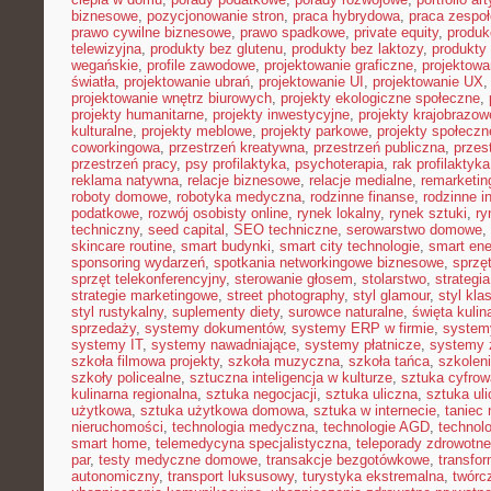
biznesowe
,
pozycjonowanie stron
,
praca hybrydowa
,
praca zespoł
prawo cywilne biznesowe
,
prawo spadkowe
,
private equity
,
produk
telewizyjna
,
produkty bez glutenu
,
produkty bez laktozy
,
produkty 
wegańskie
,
profile zawodowe
,
projektowanie graficzne
,
projektowa
światła
,
projektowanie ubrań
,
projektowanie UI
,
projektowanie UX
projektowanie wnętrz biurowych
,
projekty ekologiczne społeczne
,
projekty humanitarne
,
projekty inwestycyjne
,
projekty krajobrazow
kulturalne
,
projekty meblowe
,
projekty parkowe
,
projekty społecz
coworkingowa
,
przestrzeń kreatywna
,
przestrzeń publiczna
,
przes
przestrzeń pracy
,
psy profilaktyka
,
psychoterapia
,
rak profilaktyka
reklama natywna
,
relacje biznesowe
,
relacje medialne
,
remarketin
roboty domowe
,
robotyka medyczna
,
rodzinne finanse
,
rodzinne i
podatkowe
,
rozwój osobisty online
,
rynek lokalny
,
rynek sztuki
,
ry
techniczny
,
seed capital
,
SEO techniczne
,
serowarstwo domowe
,
skincare routine
,
smart budynki
,
smart city technologie
,
smart ene
sponsoring wydarzeń
,
spotkania networkingowe biznesowe
,
sprzę
sprzęt telekonferencyjny
,
sterowanie głosem
,
stolarstwo
,
strategi
strategie marketingowe
,
street photography
,
styl glamour
,
styl kla
styl rustykalny
,
suplementy diety
,
surowce naturalne
,
święta kulin
sprzedaży
,
systemy dokumentów
,
systemy ERP w firmie
,
system
systemy IT
,
systemy nawadniające
,
systemy płatnicze
,
systemy 
szkoła filmowa projekty
,
szkoła muzyczna
,
szkoła tańca
,
szkoleni
szkoły policealne
,
sztuczna inteligencja w kulturze
,
sztuka cyfrow
kulinarna regionalna
,
sztuka negocjacji
,
sztuka uliczna
,
sztuka ul
użytkowa
,
sztuka użytkowa domowa
,
sztuka w internecie
,
taniec
nieruchomości
,
technologia medyczna
,
technologie AGD
,
technol
smart home
,
telemedycyna specjalistyczna
,
teleporady zdrowotne
par
,
testy medyczne domowe
,
transakcje bezgotówkowe
,
transfo
autonomiczny
,
transport luksusowy
,
turystyka ekstremalna
,
twórc