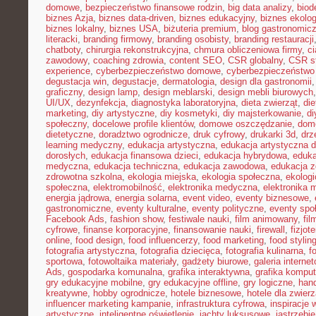
domowe
,
bezpieczeństwo finansowe rodzin
,
big data analizy
,
biod
biznes Azja
,
biznes data-driven
,
biznes edukacyjny
,
biznes ekolo
biznes lokalny
,
biznes USA
,
biżuteria premium
,
blog gastronomic
literacki
,
branding firmowy
,
branding osobisty
,
branding restauracji
chatboty
,
chirurgia rekonstrukcyjna
,
chmura obliczeniowa firmy
,
c
zawodowy
,
coaching zdrowia
,
content SEO
,
CSR globalny
,
CSR st
experience
,
cyberbezpieczeństwo domowe
,
cyberbezpieczeństwo
degustacja win
,
degustacje
,
dermatologia
,
design dla gastronomii
graficzny
,
design lamp
,
design meblarski
,
design mebli biurowych
UI/UX
,
dezynfekcja
,
diagnostyka laboratoryjna
,
dieta zwierząt
,
di
marketing
,
diy artystyczne
,
diy kosmetyki
,
diy majsterkowanie
,
di
społeczny
,
docelowe profile klientów
,
domowe oszczędzanie
,
dom
dietetyczne
,
doradztwo ogrodnicze
,
druk cyfrowy
,
drukarki 3d
,
drz
learning medyczny
,
edukacja artystyczna
,
edukacja artystyczna d
dorosłych
,
edukacja finansowa dzieci
,
edukacja hybrydowa
,
eduka
medyczna
,
edukacja techniczna
,
edukacja zawodowa
,
edukacja z
zdrowotna szkolna
,
ekologia miejska
,
ekologia społeczna
,
ekolog
społeczna
,
elektromobilność
,
elektronika medyczna
,
elektronika 
energia jądrowa
,
energia solarna
,
event video
,
eventy biznesowe
,
gastronomiczne
,
eventy kulturalne
,
eventy polityczne
,
eventy spo
Facebook Ads
,
fashion show
,
festiwale nauki
,
film animowany
,
fi
cyfrowe
,
finanse korporacyjne
,
finansowanie nauki
,
firewall
,
fizjot
online
,
food design
,
food influencerzy
,
food marketing
,
food stylin
fotografia artystyczna
,
fotografia dziecięca
,
fotografia kulinarna
,
f
sportowa
,
fotowoltaika materiały
,
gadżety biurowe
,
galeria interne
Ads
,
gospodarka komunalna
,
grafika interaktywna
,
grafika kompu
gry edukacyjne mobilne
,
gry edukacyjne offline
,
gry logiczne
,
han
kreatywne
,
hobby ogrodnicze
,
hotele biznesowe
,
hotele dla zwierz
influencer marketing kampanie
,
infrastruktura cyfrowa
,
inspiracje 
artystyczne
,
inteligentne oświetlenie
,
jachty luksusowe
,
jastrzębi