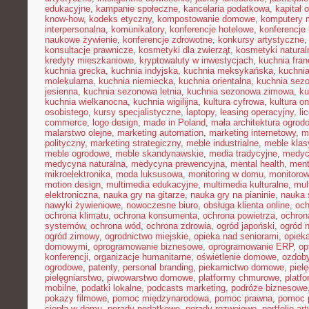
edukacyjne
,
kampanie społeczne
,
kancelaria podatkowa
,
kapitał 
know-how
,
kodeks etyczny
,
kompostowanie domowe
,
komputery 
interpersonalna
,
komunikatory
,
konferencje hotelowe
,
konferencje 
naukowe żywienie
,
konferencje zdrowotne
,
konkursy artystyczne
konsultacje prawnicze
,
kosmetyki dla zwierząt
,
kosmetyki natural
kredyty mieszkaniowe
,
kryptowaluty w inwestycjach
,
kuchnia fra
kuchnia grecka
,
kuchnia indyjska
,
kuchnia meksykańska
,
kuchni
molekularna
,
kuchnia niemiecka
,
kuchnia orientalna
,
kuchnia sez
jesienna
,
kuchnia sezonowa letnia
,
kuchnia sezonowa zimowa
,
ku
kuchnia wielkanocna
,
kuchnia wigilijna
,
kultura cyfrowa
,
kultura on
osobistego
,
kursy specjalistyczne
,
laptopy
,
leasing operacyjny
,
li
commerce
,
logo design
,
made in Poland
,
mała architektura ogrod
malarstwo olejne
,
marketing automation
,
marketing internetowy
,
m
polityczny
,
marketing strategiczny
,
meble industrialne
,
meble kla
meble ogrodowe
,
meble skandynawskie
,
media tradycyjne
,
medyc
medycyna naturalna
,
medycyna prewencyjna
,
mental health
,
ment
mikroelektronika
,
moda luksusowa
,
monitoring w domu
,
monitoro
motion design
,
multimedia edukacyjne
,
multimedia kulturalne
,
mul
elektroniczna
,
nauka gry na gitarze
,
nauka gry na pianinie
,
nauka 
nawyki żywieniowe
,
nowoczesne biuro
,
obsługa klienta online
,
oc
ochrona klimatu
,
ochrona konsumenta
,
ochrona powietrza
,
ochron
systemów
,
ochrona wód
,
ochrona zdrowia
,
ogród japoński
,
ogród 
ogród zimowy
,
ogrodnictwo miejskie
,
opieka nad seniorami
,
opiek
domowymi
,
oprogramowanie biznesowe
,
oprogramowanie ERP
,
op
konferencji
,
organizacje humanitarne
,
oświetlenie domowe
,
ozdob
ogrodowe
,
patenty
,
personal branding
,
piekarnictwo domowe
,
piel
pielęgniarstwo
,
piwowarstwo domowe
,
platformy chmurowe
,
platf
mobilne
,
podatki lokalne
,
podcasts marketing
,
podróże biznesowe
pokazy filmowe
,
pomoc międzynarodowa
,
pomoc prawna
,
pomoc 
ciepła w domu
,
porady podatkowe
,
porady rozwojowe
,
portfolio ar