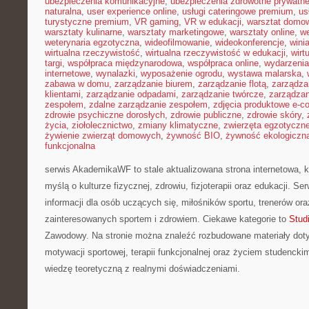
ubezpieczenia komunikacyjne
,
ubezpieczenia zdrowotne prywatn
naturalna
,
user experience online
,
usługi cateringowe premium
,
us
turystyczne premium
,
VR gaming
,
VR w edukacji
,
warsztat domo
warsztaty kulinarne
,
warsztaty marketingowe
,
warsztaty online
,
w
weterynaria egzotyczna
,
wideofilmowanie
,
wideokonferencje
,
wini
wirtualna rzeczywistość
,
wirtualna rzeczywistość w edukacji
,
wirt
targi
,
współpraca międzynarodowa
,
współpraca online
,
wydarzenia
internetowe
,
wynalazki
,
wyposażenie ogrodu
,
wystawa malarska
,
zabawa w domu
,
zarządzanie biurem
,
zarządzanie flotą
,
zarządza
klientami
,
zarządzanie odpadami
,
zarządzanie twórcze
,
zarządzan
zespołem
,
zdalne zarządzanie zespołem
,
zdjęcia produktowe e-
zdrowie psychiczne dorosłych
,
zdrowie publiczne
,
zdrowie skóry
,
życia
,
ziołolecznictwo
,
zmiany klimatyczne
,
zwierzęta egzotyczn
żywienie zwierząt domowych
,
żywność BIO
,
żywność ekologiczna
funkcjonalna
serwis AkademikaWF to stale aktualizowana strona internetowa, k
myślą o kulturze fizycznej, zdrowiu, fizjoterapii oraz edukacji. Se
informacji dla osób uczących się, miłośników sportu, trenerów or
zainteresowanych sportem i zdrowiem. Ciekawe kategorie to
Stud
Zawodowy. Na stronie można znaleźć rozbudowane materiały doty
motywacji sportowej, terapii funkcjonalnej oraz życiem studenckim
wiedzę teoretyczną z realnymi doświadczeniami.