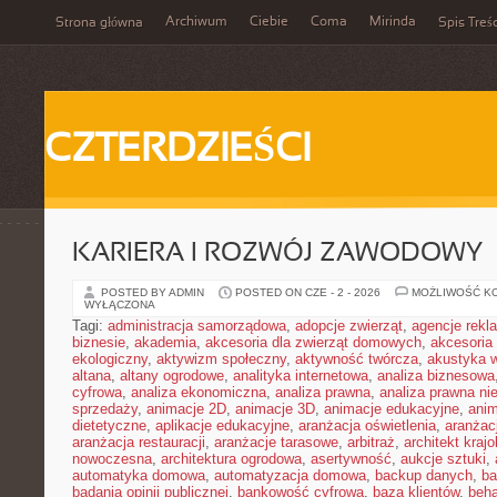
Archiwum
Ciebie
Coma
Mirinda
Strona główna
Spis Treśc
CZTERDZIEŚCI
KARIERA I ROZWÓJ ZAWODOWY
POSTED BY ADMIN
POSTED ON CZE - 2 - 2026
MOŻLIWOŚĆ K
WYŁĄCZONA
Tagi:
administracja samorządowa
,
adopcje zwierząt
,
agencje rek
biznesie
,
akademia
,
akcesoria dla zwierząt domowych
,
akcesoria
ekologiczny
,
aktywizm społeczny
,
aktywność twórcza
,
akustyka 
altana
,
altany ogrodowe
,
analityka internetowa
,
analiza biznesowa
cyfrowa
,
analiza ekonomiczna
,
analiza prawna
,
analiza prawna ni
sprzedaży
,
animacje 2D
,
animacje 3D
,
animacje edukacyjne
,
anim
dietetyczne
,
aplikacje edukacyjne
,
aranżacja oświetlenia
,
aranżacj
aranżacja restauracji
,
aranżacje tarasowe
,
arbitraż
,
architekt kraj
nowoczesna
,
architektura ogrodowa
,
asertywność
,
aukcje sztuki
,
automatyka domowa
,
automatyzacja domowa
,
backup danych
,
ba
badania opinii publicznej
,
bankowość cyfrowa
,
baza klientów
,
beha