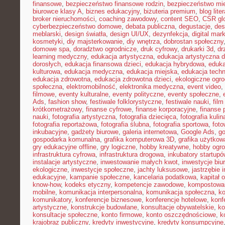
finansowe
,
bezpieczeństwo finansowe rodzin
,
bezpieczeństwo mie
biurowce klasy A
,
biznes edukacyjny
,
biżuteria premium
,
blog lite
broker nieruchomości
,
coaching zawodowy
,
content SEO
,
CSR gl
cyberbezpieczeństwo domowe
,
debata publiczna
,
degustacje
,
des
meblarski
,
design światła
,
design UI/UX
,
dezynfekcja
,
digital mar
kosmetyki
,
diy majsterkowanie
,
diy wnętrza
,
dobrostan społeczny
domowe spa
,
doradztwo ogrodnicze
,
druk cyfrowy
,
drukarki 3d
,
dr
learning medyczny
,
edukacja artystyczna
,
edukacja artystyczna d
dorosłych
,
edukacja finansowa dzieci
,
edukacja hybrydowa
,
eduka
kulturowa
,
edukacja medyczna
,
edukacja miejska
,
edukacja tech
edukacja zdrowotna
,
edukacja zdrowotna dzieci
,
ekologiczne ogro
społeczna
,
elektromobilność
,
elektronika medyczna
,
event video
,
filmowe
,
eventy kulturalne
,
eventy polityczne
,
eventy społeczne
,
Ads
,
fashion show
,
festiwale folklorystyczne
,
festiwale nauki
,
fil
krótkometrażowy
,
finanse cyfrowe
,
finanse korporacyjne
,
finanse 
nauki
,
fotografia artystyczna
,
fotografia dziecięca
,
fotografia kulin
fotografia reportażowa
,
fotografia ślubna
,
fotografia sportowa
,
foto
inkubacyjne
,
gadżety biurowe
,
galeria internetowa
,
Google Ads
,
go
gospodarka komunalna
,
grafika komputerowa 3D
,
grafika użytkow
gry edukacyjne offline
,
gry logiczne
,
hobby kreatywne
,
hobby ogro
infrastruktura cyfrowa
,
infrastruktura drogowa
,
inkubatory startupó
instalacje artystyczne
,
inwestowanie małych kwot
,
inwestycje biu
ekologiczne
,
inwestycje społeczne
,
jachty luksusowe
,
jastrzębie 
edukacyjne
,
kampanie społeczne
,
kancelaria podatkowa
,
kapitał 
know-how
,
kodeks etyczny
,
kompetencje zawodowe
,
kompostowa
mobilne
,
komunikacja interpersonalna
,
komunikacja społeczna
,
ko
komunikatory
,
konferencje biznesowe
,
konferencje hotelowe
,
konf
artystyczne
,
konstrukcje budowlane
,
konsultacje obywatelskie
,
ko
konsultacje społeczne
,
konto firmowe
,
konto oszczędnościowe
,
k
krajobraz publiczny
,
kredyty inwestycyjne
,
kredyty konsumpcyjne