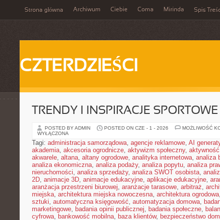
Archiwum
Ciebie
Coma
Mirinda
Strona główna
Spis Treśc
CZTERDZIEŚCI
TRENDY I INSPIRACJE SPORTOWE
POSTED BY ADMIN
POSTED ON CZE - 1 - 2026
MOŻLIWOŚĆ K
WYŁĄCZONA
Tagi:
administracja samorządowa
,
agencje reklamowe
,
AI genera
akademia
,
akcesoria ogrodnicze
,
aktywizm społeczny
,
aktywność
akwarele
,
altana
,
altany ogrodowe
,
analityka internetowa
,
analiza
analiza ekonomiczna
,
analiza podaży
,
analiza popytu
,
analiza pr
nieruchomości
,
analiza sprzedaży
,
analiza SWOT osobista
,
analiz
2D
,
animacje 3D
,
animacje edukacyjne
,
aplikacje edukacyjne
,
ara
aranżacja przestrzeni biurowej
,
aranżacje tarasowe
,
arbitraż
,
archi
miejska
,
architektura miejska nowoczesna
,
architektura ogrodowa
sztuki
,
automatyczna księgowość
,
automatyzacja domowa
,
badan
marketingowe
,
badania opinii publicznej
,
badania społeczne
,
bala
cyfrowa
,
bankowość mobilna
,
baza klientów
,
bezpieczeństwo do