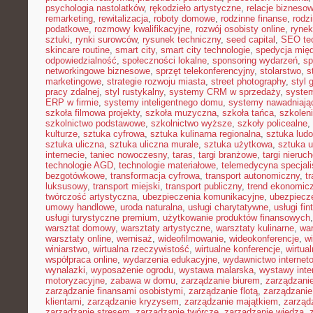
psychologia nastolatków
,
rękodzieło artystyczne
,
relacje bizneso
remarketing
,
rewitalizacja
,
roboty domowe
,
rodzinne finanse
,
rodz
podatkowe
,
rozmowy kwalifikacyjne
,
rozwój osobisty online
,
rynek
sztuki
,
rynki surowców
,
rysunek techniczny
,
seed capital
,
SEO te
skincare routine
,
smart city
,
smart city technologie
,
spedycja mię
odpowiedzialność
,
społeczności lokalne
,
sponsoring wydarzeń
,
sp
networkingowe biznesowe
,
sprzęt telekonferencyjny
,
stolarstwo
,
s
marketingowe
,
strategie rozwoju miasta
,
street photography
,
styl 
pracy zdalnej
,
styl rustykalny
,
systemy CRM w sprzedaży
,
syste
ERP w firmie
,
systemy inteligentnego domu
,
systemy nawadniają
szkoła filmowa projekty
,
szkoła muzyczna
,
szkoła tańca
,
szkolen
szkolnictwo podstawowe
,
szkolnictwo wyższe
,
szkoły policealne
,
kulturze
,
sztuka cyfrowa
,
sztuka kulinarna regionalna
,
sztuka lud
sztuka uliczna
,
sztuka uliczna murale
,
sztuka użytkowa
,
sztuka 
internecie
,
taniec nowoczesny
,
taras
,
targi branżowe
,
targi nieruc
technologie AGD
,
technologie materiałowe
,
telemedycyna specjal
bezgotówkowe
,
transformacja cyfrowa
,
transport autonomiczny
,
t
luksusowy
,
transport miejski
,
transport publiczny
,
trend ekonomic
twórczość artystyczna
,
ubezpieczenia komunikacyjne
,
ubezpiecz
umowy handlowe
,
uroda naturalna
,
usługi charytatywne
,
usługi fin
usługi turystyczne premium
,
użytkowanie produktów finansowych
warsztat domowy
,
warsztaty artystyczne
,
warsztaty kulinarne
,
wa
warsztaty online
,
wernisaż
,
wideofilmowanie
,
wideokonferencje
,
w
winiarstwo
,
wirtualna rzeczywistość
,
wirtualne konferencje
,
wirtual
współpraca online
,
wydarzenia edukacyjne
,
wydawnictwo internet
wynalazki
,
wyposażenie ogrodu
,
wystawa malarska
,
wystawy inte
motoryzacyjne
,
zabawa w domu
,
zarządzanie biurem
,
zarządzan
zarządzanie finansami osobistymi
,
zarządzanie flotą
,
zarządzanie
klientami
,
zarządzanie kryzysem
,
zarządzanie majątkiem
,
zarząd
zarządzanie stresem
,
zarządzanie twórcze
,
zarządzanie wiedzą
,