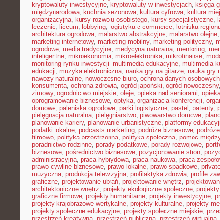
kryptowaluty inwestycyjne
,
kryptowaluty w inwestycjach
,
księga g
międzynarodowa
,
kuchnia sezonowa
,
kultura cyfrowa
,
kultura mie
organizacyjna
,
kursy rozwoju osobistego
,
kursy specjalistyczne
,
l
leczenie
,
liceum
,
lobbying
,
logistyka e-commerce
,
lotniska region
architektura ogrodowa
,
malarstwo abstrakcyjne
,
malarstwo olejne
marketing internetowy
,
marketing mobilny
,
marketing polityczny
,
m
ogrodowe
,
media tradycyjne
,
medycyna naturalna
,
mentoring
,
men
inteligentne
,
mikroekonomia
,
mikroelektronika
,
mikrofinanse
,
moda
monitoring rynku inwestycji
,
multimedia edukacyjne
,
multimedia ku
edukacji
,
muzyka elektroniczna
,
nauka gry na gitarze
,
nauka gry n
nawozy naturalne
,
nowoczesne biuro
,
ochrona danych osobowych
konsumenta
,
ochrona zdrowia
,
ogród japoński
,
ogród nowoczesny
zimowy
,
ogrodnictwo miejskie
,
oleje
,
opieka nad seniorami
,
opiek
oprogramowanie biznesowe
,
optyka
,
organizacja konferencji
,
orga
domowe
,
paleniska ogrodowe
,
parki logistyczne
,
pastel
,
patenty
,
p
pielęgnacja naturalna
,
pielęgniarstwo
,
piwowarstwo domowe
,
plan
planowanie kariery
,
planowanie urbanistyczne
,
platformy edukacyj
podatki lokalne
,
podcasts marketing
,
podróże biznesowe
,
podróże
filmowe
,
polityka przestrzenna
,
polityka społeczna
,
pomoc międz
poradnictwo rodzinne
,
porady podatkowe
,
porady rozwojowe
,
portf
biznesowe
,
pośrednictwo biznesowe
,
pozycjonowanie stron
,
poży
administracyjna
,
praca hybrydowa
,
praca naukowa
,
praca zespoło
prawo cywilne biznesowe
,
prawo lokalne
,
prawo spadkowe
,
privat
muzyczna
,
produkcja telewizyjna
,
profilaktyka zdrowia
,
profile z
graficzne
,
projektowanie ubrań
,
projektowanie wnętrz
,
projektowan
architektoniczne wnętrz
,
projekty ekologiczne społeczne
,
projekty
graficzne firmowe
,
projekty humanitarne
,
projekty inwestycyjne
,
p
projekty krajobrazowe wertykalne
,
projekty kulturalne
,
projekty m
projekty społeczne edukacyjne
,
projekty społeczne miejskie
,
prze
przestrzeń kreatywna
,
przestrzeń publiczna
,
przestrzeń wirtualna