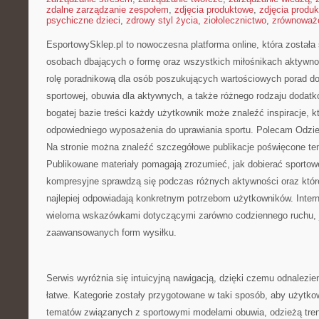
zdalne zarządzanie zespołem
,
zdjęcia produktowe
,
zdjęcia produ
psychiczne dzieci
,
zdrowy styl życia
,
ziołolecznictwo
,
zrównoważo
EsportowySklep.pl to nowoczesna platforma online, która została
osobach dbających o formę oraz wszystkich miłośnikach aktywnoś
rolę poradnikową dla osób poszukujących wartościowych porad d
sportowej, obuwia dla aktywnych, a także różnego rodzaju dodatk
bogatej bazie treści każdy użytkownik może znaleźć inspiracje,
odpowiedniego wyposażenia do uprawiania sportu. Polecam Odzie
Na stronie można znaleźć szczegółowe publikacje poświęcone te
Publikowane materiały pomagają zrozumieć, jak dobierać sportow
kompresyjne sprawdzą się podczas różnych aktywności oraz któr
najlepiej odpowiadają konkretnym potrzebom użytkowników. Inter
wieloma wskazówkami dotyczącymi zarówno codziennego ruchu, ja
zaawansowanych form wysiłku.
Serwis wyróżnia się intuicyjną nawigacją, dzięki czemu odnalezieni
łatwe. Kategorie zostały przygotowane w taki sposób, aby użytko
tematów związanych z sportowymi modelami obuwia, odzieżą tre