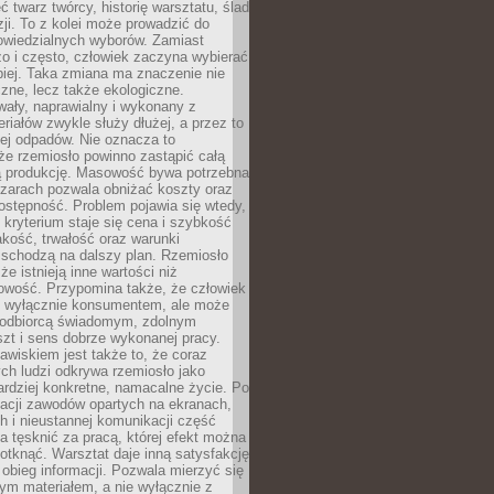
 twarz twórcy, historię warsztatu, ślad
zji. To z kolei może prowadzić do
owiedzialnych wyborów. Zamiast
o i często, człowiek zaczyna wybierać
epiej. Taka zmiana ma znaczenie nie
czne, lecz także ekologiczne.
wały, naprawialny i wykonany z
riałów zwykle służy dłużej, a przez to
ej odpadów. Nie oznacza to
że rzemiosło powinno zastąpić całą
 produkcję. Masowość bywa potrzebna
szarach pozwala obniżać koszty oraz
ostępność. Problem pojawia się wtedy,
kryterium staje się cena i szybkość
akość, trwałość oraz warunki
 schodzą na dalszy plan. Rzemiosło
że istnieją inne wartości niż
owość. Przypomina także, że człowiek
ć wyłącznie konsumentem, ale może
 odbiorcą świadomym, zdolnym
zt i sens dobrze wykonanej pracy.
wiskiem jest także to, że coraz
ch ludzi odkrywa rzemiosło jako
rdziej konkretne, namacalne życie. Po
nacji zawodów opartych na ekranach,
h i nieustannej komunikacji część
 tęsknić za pracą, której efekt można
otknąć. Warsztat daje inną satysfakcję
y obieg informacji. Pozwala mierzyć się
ym materiałem, a nie wyłącznie z