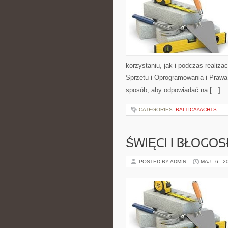
korzystaniu, jak i podczas realiz
Sprzętu i Oprogramowania i Prawa 
sposób, aby odpowiadać na […]
CATEGORIES:
BALTICAYACHTS
ŚWIĘCI I BŁOGOS
POSTED BY ADMIN
MAJ - 6 - 2