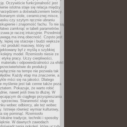
cję. Oczywiście funkcjonalność jest
ównie istotna staje się relacja między
 narzędziem a doświadczeniem twórcy.
konanym stole, ceramicznej misce,
asku czy szytym ręcznie ubraniu
skupienie i znajomość fachu. To nie są
 łatwo zamknąć w tabeli parametrów.
zuwa je raczej intuicyjnie. Przedmiot
uwagą ma inną obecność. Często jest
ły, lepiej się starzeje i budzi większe
 niż produkt masowy, który od
jektowany był z myślą o szybkiej
kolejny model. Rzemiosło niesie ze
 etykę pracy. Uczy cierpliwości,
materiału i odpowiedzialności za efekt
rzeciwieństwie do produkcji
wyłącznie na tempo nie pozwala tak
błędów. Każdy etap ma znaczenie, a
kle mści się na jakości. Dlatego
e myślenie jest tak cenne także poza
tatem. Pokazuje, że warto robić
dnie, nawet jeśli trwa to dłużej. W
hęcającym do ciągłego przyspieszania
t sprzeciwu. Staranność staje się
nku wobec odbiorcy, ale też wobec
y. Istnieje również wymiar kulturowy,
da się pominąć. Rzemiosło
lokalne tradycje, techniki i sposoby
pięknie. W dawnych zawodach
doświadczenia pokoleń, które uczyły