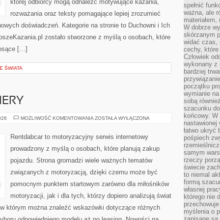
której odbiorcy mogą odnaleźć motywujące kazania,
spełnić funk
ważna, ale r
rozważania oraz teksty pomagające lepiej zrozumieć
materiałem,
owych doświadczeń. Kategorie na stronie to Duchowni i Ich
W dobrze wy
skórzanym p
lepszeKazania.pl zostało stworzone z myślą o osobach, które
widać czas, 
iosące […]
cechy, które
Człowiek odc
wykonany z 
E ŚWIATA
bardziej trwa
przywiązanie
początku pro
wymianie na 
IERY
sobą również
szacunku do 
końcowy. W p
NOWOŚCI
026
MOŻLIWOŚĆ KOMENTOWANIA
ZOSTAŁA WYŁĄCZONA
nastawionej 
I
PREMIERY
łatwo ukryć 
Rentdabcar to motoryzacyjny serwis internetowy
pośpiech zwy
rzemieślnicz
prowadzony z myślą o osobach, które planują zakup
samym warsz
rzeczy porzą
pojazdu. Strona gromadzi wiele ważnych tematów
świecie zac
związanych z motoryzacją, dzięki czemu może być
to niemal ak
formą szacu
pomocnym punktem startowym zarówno dla miłośników
własnej prac
motoryzacji, jak i dla tych, którzy dopiero analizują świat
którego nie 
przechowuje 
 w którym można znaleźć wskazówki dotyczące różnych
myślenia o 
zapisane są 
wyboru odpowiedniego modelu aż po leasing. Nowości na