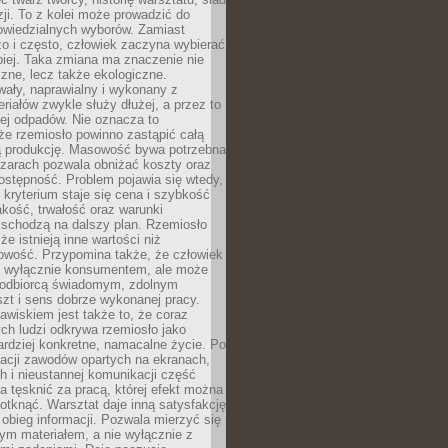
zji. To z kolei może prowadzić do
owiedzialnych wyborów. Zamiast
o i często, człowiek zaczyna wybierać
epiej. Taka zmiana ma znaczenie nie
czne, lecz także ekologiczne.
wały, naprawialny i wykonany z
riałów zwykle służy dłużej, a przez to
ej odpadów. Nie oznacza to
że rzemiosło powinno zastąpić całą
 produkcję. Masowość bywa potrzebna
szarach pozwala obniżać koszty oraz
ostępność. Problem pojawia się wtedy,
kryterium staje się cena i szybkość
akość, trwałość oraz warunki
 schodzą na dalszy plan. Rzemiosło
że istnieją inne wartości niż
owość. Przypomina także, że człowiek
ć wyłącznie konsumentem, ale może
 odbiorcą świadomym, zdolnym
zt i sens dobrze wykonanej pracy.
wiskiem jest także to, że coraz
ch ludzi odkrywa rzemiosło jako
rdziej konkretne, namacalne życie. Po
nacji zawodów opartych na ekranach,
h i nieustannej komunikacji część
 tęsknić za pracą, której efekt można
otknąć. Warsztat daje inną satysfakcję
y obieg informacji. Pozwala mierzyć się
ym materiałem, a nie wyłącznie z