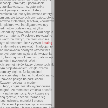
serwację, praktykę i poprawianie
y zanika warsztat, często znika
ment pamięci miejsca. Dlatego
zemiosła nie jest tylko kwestią estetyki
emium, ale także ochrony dziedzictwa.
arówno stolarstwa, tkactwa, kowalstwa
ak i piekarstwa, introligatorstwa czy
rzedmiotów codziennego użytku.
e dziedziny opowiadają coś ważnego o
wieka z materią. W połowie rozważań o
y warto zauważyć, że rzemiosło nie
ętym skansenem, lecz żywym
katalog
 stale może się rozwijać. Tradycja nie
ać kopiowania dawnych wzorów bez
oże być punktem wyjścia do tworzenia
h, bardziej współczesnych, ale wciąż
jakości i uważności. Wielu
ch rzemieślników łączy dawne techniki
ym projektowaniem, dzięki czemu
edmioty piękne, funkcjonalne i
e w konkretnym fachu. To dowód na to,
e zawsze polega na porzucaniu
. Czasem polega na mądrym
u tego, co już zostało wypracowane.
miętać, że rzemiosło zmienia sposób,
zymy na konsumpcję. Gdy kupuje się
ną ręcznie, częściej zwraca się
 pochodzenie, materiał i proces
. Przedmiot przestaje być anonimowy.
 twarz twórcy, historię warsztatu, ślad