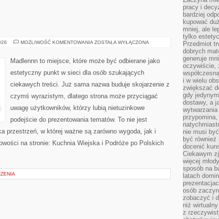
pracy i decy
bardziej odp
kupować duż
mniej, ale l
tylko estety
ŻYCIE
026
MOŻLIWOŚĆ KOMENTOWANIA
ZOSTAŁA WYŁĄCZONA
Przedmiot tr
NA
dobrych mate
WSI
generuje mni
Madlennn to miejsce, które może być odbierane jako
oczywiście, 
estetyczny punkt w sieci dla osób szukających
współczesną
i w wielu ob
ciekawych treści. Już sama nazwa buduje skojarzenie z
zwiększać d
gdy jedynym 
czymś wyrazistym, dlatego strona może przyciągać
dostawy, a j
uwagę użytkowników, którzy lubią nietuzinkowe
wytwarzania
przypomina, 
podejście do prezentowania tematów. To nie jest
natychmiast
ka przestrzeń, w której ważne są zarówno wygoda, jak i
nie musi by
być również
wości na stronie: Kuchnia Wiejska i Podróże po Polskich
docenić kuns
Ciekawym zja
więcej młody
sposób na ba
RZENIA
latach domi
prezentacjac
osób zaczyna
zobaczyć i d
niż wirtualn
z rzeczywist