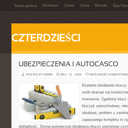
Archiwum
Ciebie
Coma
Mirinda
Strona główna
Spis Treśc
CZTERDZIEŚCI
UBEZPIECZENIA I AUTOCASCO
POSTED BY ADMIN
MAJ - 21 - 2026
MOŻLIWOŚĆ KOMENTOWA
Rzetelne dorabianie kluczy t
osób okazuje się konieczn
momencie. Zgubiony klucz 
kluczyk samochodowy, niedz
obudowa, problem z zamkie
zapasowego kompletu to syt
dokładność. Strona poświęcona dorabianiu kluczy prezentuje czyt