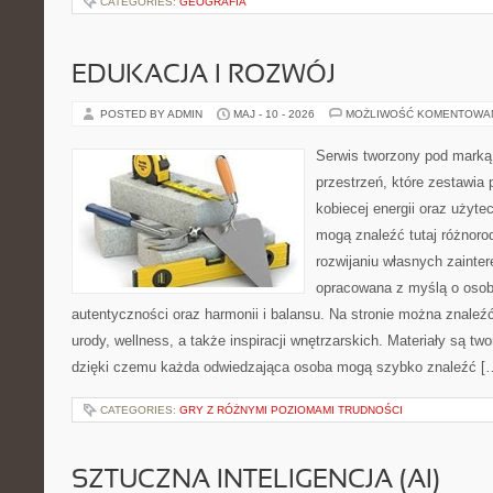
CATEGORIES:
GEOGRAFIA
EDUKACJA I ROZWÓJ
POSTED BY ADMIN
MAJ - 10 - 2026
MOŻLIWOŚĆ KOMENTOWA
Serwis tworzony pod marką
przestrzeń, które zestawia 
kobiecej energii oraz użyte
mogą znaleźć tutaj różnorod
rozwijaniu własnych zainte
opracowana z myślą o osob
autentyczności oraz harmonii i balansu. Na stronie można znaleźć
urody, wellness, a także inspiracji wnętrzarskich. Materiały są t
dzięki czemu każda odwiedzająca osoba mogą szybko znaleźć [
CATEGORIES:
GRY Z RÓŻNYMI POZIOMAMI TRUDNOŚCI
SZTUCZNA INTELIGENCJA (AI)