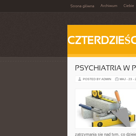
Archiwum
Ciebie
Strona główna
CZTERDZIEŚC
PSYCHIATRIA W 
POSTED BY ADMIN
MAJ - 23 -
zatrzymania się nad tym, co dzieje