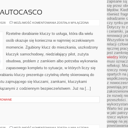
zapisane są 
się przez ob
błędów. Kied
I AUTOCASCO
również frag
odradzanie r
czy rynku pr
UBEZPIECZENIA
 2026
MOŻLIWOŚĆ KOMENTOWANIA
ZOSTAŁA WYŁĄCZONA
I
Dotyczy to z
AUTOCASCO
i ceramiki, j
Rzetelne dorabianie kluczy to usługa, która dla wielu
renowacji p
Wszystkie t
osób okazuje się konieczna w najmniej oczekiwanym
relacji czło
momencie. Zgubiony klucz do mieszkania, uszkodzony
ręcznej prac
jest zamkni
kluczyk samochodowy, niedziałający pilot, zużyta
wiedzy
który
obudowa, problem z zamkiem albo potrzeba wykonania
musi oznacz
refleksji. M
zapasowego kompletu to sytuacje, w których liczy się
rzeczy nowyc
opartych na 
abianiu kluczy prezentuje czytelną ofertę skierowaną do
współczesny
nktu zajmującego się kluczami, zamkami, kluczykami
z nowoczesn
powstają prz
iązanymi z codziennym bezpieczeństwem. Już na […]
zakorzenion
że rozwój ni
przeszłości
OROWANE
wykorzystani
Warto też pa
w jaki patr
rzecz wykona
uwagę na jej
powstawania
AUGMENTYKA
 2026
MOŻLIWOŚĆ KOMENTOWANIA
ZOSTAŁA WYŁĄCZONA