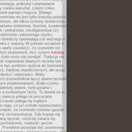
serwację, praktykę i poprawianie
y zanika warsztat, często znika
ment pamięci miejsca. Dlatego
zemiosła nie jest tylko kwestią estetyki
emium, ale także ochrony dziedzictwa.
arówno stolarstwa, tkactwa, kowalstwa
ak i piekarstwa, introligatorstwa czy
rzedmiotów codziennego użytku.
e dziedziny opowiadają coś ważnego o
wieka z materią. W połowie rozważań o
y warto zauważyć, że rzemiosło nie
ętym skansenem, lecz żywym
katalog
 stale może się rozwijać. Tradycja nie
ać kopiowania dawnych wzorów bez
oże być punktem wyjścia do tworzenia
h, bardziej współczesnych, ale wciąż
jakości i uważności. Wielu
ch rzemieślników łączy dawne techniki
ym projektowaniem, dzięki czemu
edmioty piękne, funkcjonalne i
e w konkretnym fachu. To dowód na to,
e zawsze polega na porzucaniu
. Czasem polega na mądrym
u tego, co już zostało wypracowane.
miętać, że rzemiosło zmienia sposób,
zymy na konsumpcję. Gdy kupuje się
ną ręcznie, częściej zwraca się
 pochodzenie, materiał i proces
. Przedmiot przestaje być anonimowy.
 twarz twórcy, historię warsztatu, ślad