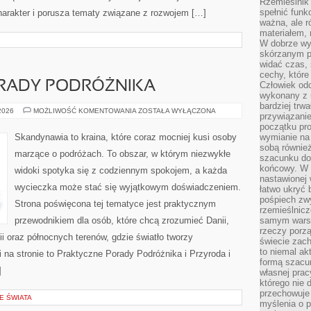
Rzemieślnik 
spełnić funk
harakter i porusza tematy związane z rozwojem […]
ważna, ale r
materiałem,
W dobrze wy
skórzanym p
widać czas, 
cechy, które
RADY PODRÓŻNIKA
Człowiek odc
wykonany z 
bardziej trwa
PRAKTYCZNE
 2026
MOŻLIWOŚĆ KOMENTOWANIA
ZOSTAŁA WYŁĄCZONA
przywiązanie
PORADY
PODRÓŻNIKA
początku pro
Skandynawia to kraina, które coraz mocniej kusi osoby
wymianie na 
sobą również
marzące o podróżach. To obszar, w którym niezwykłe
szacunku do 
końcowy. W p
widoki spotyka się z codziennym spokojem, a każda
nastawionej 
wycieczka może stać się wyjątkowym doświadczeniem.
łatwo ukryć 
pośpiech zwy
Strona poświęcona tej tematyce jest praktycznym
rzemieślnicz
przewodnikiem dla osób, które chcą zrozumieć Danii,
samym warsz
rzeczy porzą
dii oraz północnych terenów, gdzie światło tworzy
świecie zac
to niemal ak
 na stronie to Praktyczne Porady Podróżnika i Przyroda i
formą szacu
]
własnej prac
którego nie 
przechowuje 
E ŚWIATA
myślenia o 