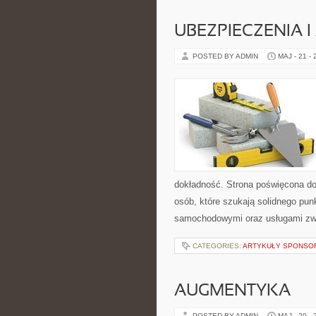
UBEZPIECZENIA 
POSTED BY ADMIN
MAJ - 21 -
dokładność. Strona poświęcona dor
osób, które szukają solidnego pu
samochodowymi oraz usługami zw
CATEGORIES:
ARTYKUŁY SPONS
AUGMENTYKA
POSTED BY ADMIN
MAJ - 20 -