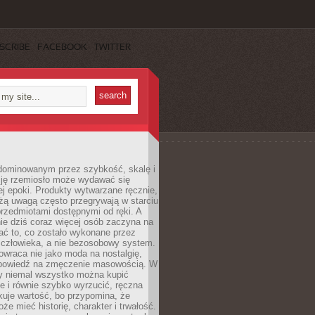
SCRIBE
FACEBOOK
TWITTER
dominowanym przez szybkość, skalę i
ję rzemiosło może wydawać się
j epoki. Produkty wytwarzane ręcznie,
użą uwagą często przegrywają w starciu
rzedmiotami dostępnymi od ręki. A
ie dziś coraz więcej osób zaczyna na
ać to, co zostało wykonane przez
 człowieka, a nie bezosobowy system.
wraca nie jako moda na nostalgię,
dpowiedź na zmęczenie masowością. W
y niemal wszystko można kupić
e i równie szybko wyrzucić, ręczna
uje wartość, bo przypomina, że
że mieć historię, charakter i trwałość.