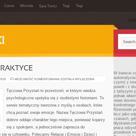
Coma
Mirinda
Tagi
Tagi
Spis Treści
SUB
I
PRAKTYCE
W świecie z
automatyzac
PSYCHIATRIA
 2026
MOŻLIWOŚĆ KOMENTOWANIA
ZOSTAŁA WYŁĄCZONA
czymś z inne
W
PRAKTYCE
powoli i z d
Tęczowa Przystań to przestrzeń, w którym wiedza
z tańszymi p
jednak właśn
psychologiczna spotyka się z osobistymi historiami. To
nowo doceni
konkretnego
serwis tematyczny tworzona z myślą o osobach, które
Rzemiosło po
chcą poznać swoje emocje. Nazwa Tęczowa Przystań
lecz jako o
czasach, gd
dobrze oddaje charakter tego miejsca, ponieważ kojarzy
błyskawiczni
się z spokojem, a jednocześnie zaprasza do
praca odzysk
przedmiot mo
 się w człowieku. Polecamy Relacje i Emocje i Dzieci i