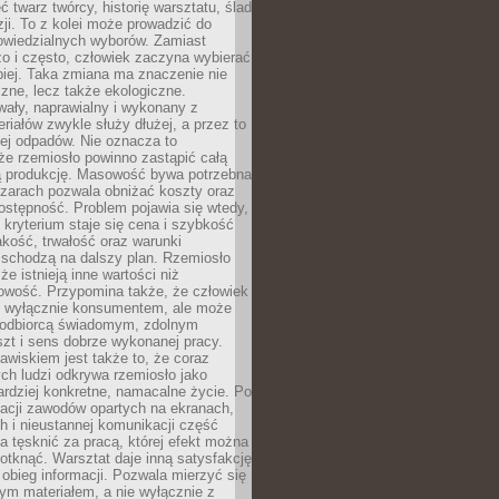
 twarz twórcy, historię warsztatu, ślad
zji. To z kolei może prowadzić do
owiedzialnych wyborów. Zamiast
o i często, człowiek zaczyna wybierać
epiej. Taka zmiana ma znaczenie nie
czne, lecz także ekologiczne.
wały, naprawialny i wykonany z
riałów zwykle służy dłużej, a przez to
ej odpadów. Nie oznacza to
że rzemiosło powinno zastąpić całą
 produkcję. Masowość bywa potrzebna
szarach pozwala obniżać koszty oraz
ostępność. Problem pojawia się wtedy,
kryterium staje się cena i szybkość
akość, trwałość oraz warunki
 schodzą na dalszy plan. Rzemiosło
że istnieją inne wartości niż
owość. Przypomina także, że człowiek
ć wyłącznie konsumentem, ale może
 odbiorcą świadomym, zdolnym
zt i sens dobrze wykonanej pracy.
wiskiem jest także to, że coraz
ch ludzi odkrywa rzemiosło jako
rdziej konkretne, namacalne życie. Po
nacji zawodów opartych na ekranach,
h i nieustannej komunikacji część
 tęsknić za pracą, której efekt można
otknąć. Warsztat daje inną satysfakcję
y obieg informacji. Pozwala mierzyć się
ym materiałem, a nie wyłącznie z