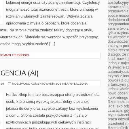
kobiecej energii oraz użytecznych informacji. Czytelnicy
abstrakcyjn
sprawczości, 
mogą znaleźć tutaj różnorodne treści, które ułatwiają w
przesuwania
epoce masow
rozwijaniu własnych zainteresowań. Witryna została
dodatkiem d
opracowana z myślą o osobach, które doceniają
przypomnieni
sensie tworz
lansu. Na stronie można znaleźć teksty dotyczące stylu,
tylko użytec
i wnętrzarskich. Materiały są tworzone w sposób przystępny,
że wartość c
doświadczeni
 osoba mogą szybko znaleźć […]
zalanym pro
siebie ręczn
dlatego, że 
ZIOMAMI TRUDNOŚCI
ślad, nawet 
jedną z najc
W świecie z
automatyzac
GENCJA (AI)
czymś z inne
powoli i z d
SZTUCZNA
026
MOŻLIWOŚĆ KOMENTOWANIA
ZOSTAŁA WYŁĄCZONA
z tańszymi p
INTELIGENCJA
jednak właśn
(AI)
nowo doceni
Feniks Shop to stale poszerzająca ofertę przestrzeń dla
konkretnego
osób, które cenią wysoką jakość, dobry stosunek
Rzemiosło po
lecz jako o
jakości do ceny oraz szybkie zakupy bez wychodzenia
czasach, gd
błyskawiczni
z domu. Strona została przygotowana z myślą o
praca odzysk
użytkownikach poszukujących ciekawych inspiracji
przedmiot mo
Rzemieślnik 