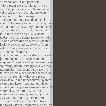
ymi zadaniami. Daje poczucie
które rodzi się z działania, a nie z
 symboli po monitorze. Rzemiosło w
ej produkcji nie jest luksusowym
la wybranych, lecz ważnym
em o jakości, odpowiedzialności i
enia. Pokazuje, że rzecz może być nie
zna, ale też uczciwie wykonana. Uczy,
zęsto rodzi się z czasu, cierpliwości i
a, a nie z pośpiechu. W świecie
duktami coraz bardziej podobnymi do
a praca odzyskuje znaczenie właśnie
niesie w sobie ślad człowieka. A ten
jeśli trudniej go wycenić, bywa dziś
enniejszych wartości.
dominowanym przez szybkość, skalę i
ję rzemiosło może wydawać się
j epoki. Produkty wytwarzane ręcznie,
użą uwagą często przegrywają w starciu
rzedmiotami dostępnymi od ręki. A
ie dziś coraz więcej osób zaczyna na
ać to, co zostało wykonane przez
 człowieka, a nie bezosobowy system.
wraca nie jako moda na nostalgię,
dpowiedź na zmęczenie masowością. W
y niemal wszystko można kupić
e i równie szybko wyrzucić, ręczna
uje wartość, bo przypomina, że
że mieć historię, charakter i trwałość.
nie tworzy rzeczy wyłącznie po to, by