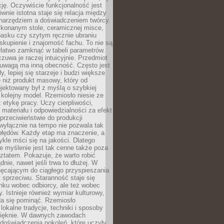
cję. Oczywiście funkcjonalność jest
ównie istotna staje się relacja między
 narzędziem a doświadczeniem twórcy.
konanym stole, ceramicznej misce,
asku czy szytym ręcznie ubraniu
skupienie i znajomość fachu. To nie są
 łatwo zamknąć w tabeli parametrów.
zuwa je raczej intuicyjnie. Przedmiot
uwagą ma inną obecność. Często jest
ły, lepiej się starzeje i budzi większe
 niż produkt masowy, który od
jektowany był z myślą o szybkiej
kolejny model. Rzemiosło niesie ze
 etykę pracy. Uczy cierpliwości,
materiału i odpowiedzialności za efekt
rzeciwieństwie do produkcji
wyłącznie na tempo nie pozwala tak
błędów. Każdy etap ma znaczenie, a
kle mści się na jakości. Dlatego
e myślenie jest tak cenne także poza
tatem. Pokazuje, że warto robić
dnie, nawet jeśli trwa to dłużej. W
hęcającym do ciągłego przyspieszania
t sprzeciwu. Staranność staje się
nku wobec odbiorcy, ale też wobec
y. Istnieje również wymiar kulturowy,
da się pominąć. Rzemiosło
lokalne tradycje, techniki i sposoby
pięknie. W dawnych zawodach
doświadczenia pokoleń, które uczyły