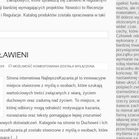
zakupowych, które sprawdzą się zarówno w regularnym
spełnić funk
acji bardziej wymagających projektów. Nowości to Recenzje
ważna, ale r
materiałem,
i Regulacje. Katalog produktów została opracowana w taki
W dobrze wy
skórzanym p
widać czas, 
cechy, które
Człowiek odc
wykonany z 
bardziej trwa
przywiązanie
ŁAWIENI
początku pro
wymianie na 
sobą również
ŚWIĘCI
026
MOŻLIWOŚĆ KOMENTOWANIA
ZOSTAŁA WYŁĄCZONA
szacunku do 
I
końcowy. W p
BŁOGOSŁAWIENI
nastawionej 
Strona internetowa NajlepszeKazania.pl to innowacyjne
łatwo ukryć 
miejsce stworzone z myślą o osobach, które szukają
pośpiech zwy
rzemieślnicz
wartościowych treści związanych z wiarą, życiem
samym warsz
duchowym oraz zadumą nad życiem. To miejsce, w
rzeczy porzą
świecie zac
której odbiorcy mogą odnaleźć motywujące kazania,
to niemal ak
formą szacu
rozważania oraz teksty pomagające lepiej zrozumieć
własnej prac
owych doświadczeń. Kategorie na stronie to Duchowni i Ich
którego nie 
przechowuje 
lepszeKazania.pl zostało stworzone z myślą o osobach, które
myślenia o 
iosące […]
zapisane są 