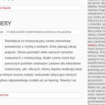
się przez ob
błędów. Kied
E ŚWIATA
również frag
odradzanie r
czy rynku pr
Dotyczy to z
IERY
i ceramiki, j
renowacji p
Wszystkie t
NOWOŚCI
026
MOŻLIWOŚĆ KOMENTOWANIA
ZOSTAŁA WYŁĄCZONA
relacji czło
I
PREMIERY
ręcznej prac
Rentdabcar to motoryzacyjny serwis internetowy
jest zamkni
wiedzy
który
prowadzony z myślą o osobach, które planują zakup
musi oznacz
pojazdu. Strona gromadzi wiele ważnych tematów
refleksji. M
rzeczy nowyc
związanych z motoryzacją, dzięki czemu może być
opartych na 
współczesny
pomocnym punktem startowym zarówno dla miłośników
z nowoczesn
motoryzacji, jak i dla tych, którzy dopiero analizują świat
powstają prz
zakorzenion
 w którym można znaleźć wskazówki dotyczące różnych
że rozwój ni
wyboru odpowiedniego modelu aż po leasing. Nowości na
przeszłości
wykorzystani
Warto też pa
w jaki patr
rzecz wykona
ZĄCYCH
uwagę na jej
powstawania
Zaczyna mieć