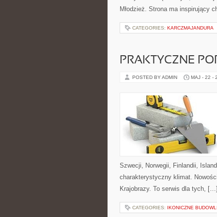
Młodzież. Strona ma inspirujący c
CATEGORIES:
KARCZMAJANDURA
PRAKTYCZNE PO
POSTED BY ADMIN
MAJ - 22 -
Szwecji, Norwegii, Finlandii, Islan
charakterystyczny klimat. Nowości
Krajobrazy. To serwis dla tych, […
CATEGORIES:
IKONICZNE BUDOWL