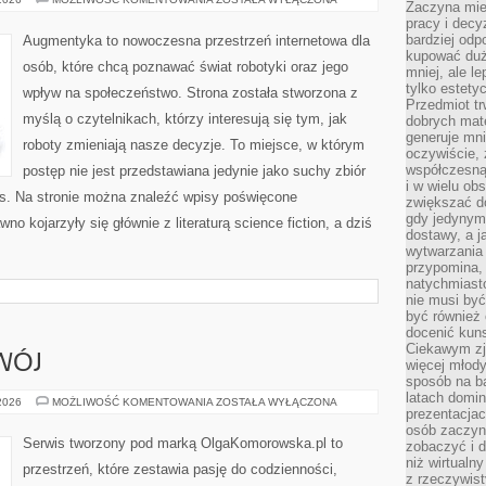
Zaczyna mieć
pracy i decy
bardziej odp
Augmentyka to nowoczesna przestrzeń internetowa dla
kupować duż
osób, które chcą poznawać świat robotyki oraz jego
mniej, ale l
tylko estety
wpływ na społeczeństwo. Strona została stworzona z
Przedmiot tr
myślą o czytelnikach, którzy interesują się tym, jak
dobrych mate
generuje mni
roboty zmieniają nasze decyzje. To miejsce, w którym
oczywiście, 
współczesną
postęp nie jest przedstawiana jedynie jako suchy zbiór
i w wielu ob
es. Na stronie można znaleźć wpisy poświęcone
zwiększać d
gdy jedynym 
o kojarzyły się głównie z literaturą science fiction, a dziś
dostawy, a j
wytwarzania
przypomina, 
natychmiast
nie musi by
być również
docenić kuns
Ciekawym zja
WÓJ
więcej młody
sposób na ba
latach domi
EDUKACJA
 2026
MOŻLIWOŚĆ KOMENTOWANIA
ZOSTAŁA WYŁĄCZONA
prezentacjac
I
ROZWÓJ
osób zaczyna
Serwis tworzony pod marką OlgaKomorowska.pl to
zobaczyć i d
niż wirtualn
przestrzeń, które zestawia pasję do codzienności,
z rzeczywist