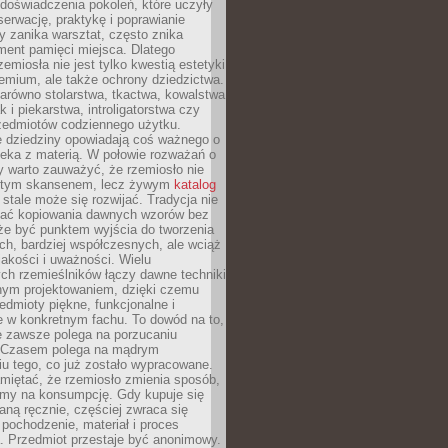
doświadczenia pokoleń, które uczyły
serwację, praktykę i poprawianie
y zanika warsztat, często znika
ment pamięci miejsca. Dlatego
zemiosła nie jest tylko kwestią estetyki
emium, ale także ochrony dziedzictwa.
arówno stolarstwa, tkactwa, kowalstwa
ak i piekarstwa, introligatorstwa czy
rzedmiotów codziennego użytku.
e dziedziny opowiadają coś ważnego o
wieka z materią. W połowie rozważań o
y warto zauważyć, że rzemiosło nie
ętym skansenem, lecz żywym
katalog
 stale może się rozwijać. Tradycja nie
ać kopiowania dawnych wzorów bez
oże być punktem wyjścia do tworzenia
h, bardziej współczesnych, ale wciąż
jakości i uważności. Wielu
ch rzemieślników łączy dawne techniki
ym projektowaniem, dzięki czemu
edmioty piękne, funkcjonalne i
e w konkretnym fachu. To dowód na to,
e zawsze polega na porzucaniu
. Czasem polega na mądrym
u tego, co już zostało wypracowane.
miętać, że rzemiosło zmienia sposób,
zymy na konsumpcję. Gdy kupuje się
ną ręcznie, częściej zwraca się
 pochodzenie, materiał i proces
. Przedmiot przestaje być anonimowy.