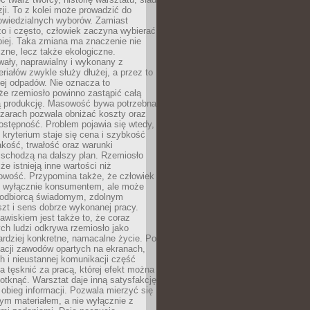
zji. To z kolei może prowadzić do
owiedzialnych wyborów. Zamiast
o i często, człowiek zaczyna wybierać
epiej. Taka zmiana ma znaczenie nie
czne, lecz także ekologiczne.
wały, naprawialny i wykonany z
riałów zwykle służy dłużej, a przez to
ej odpadów. Nie oznacza to
że rzemiosło powinno zastąpić całą
 produkcję. Masowość bywa potrzebna
szarach pozwala obniżać koszty oraz
ostępność. Problem pojawia się wtedy,
kryterium staje się cena i szybkość
akość, trwałość oraz warunki
 schodzą na dalszy plan. Rzemiosło
że istnieją inne wartości niż
owość. Przypomina także, że człowiek
ć wyłącznie konsumentem, ale może
 odbiorcą świadomym, zdolnym
zt i sens dobrze wykonanej pracy.
wiskiem jest także to, że coraz
ch ludzi odkrywa rzemiosło jako
rdziej konkretne, namacalne życie. Po
nacji zawodów opartych na ekranach,
h i nieustannej komunikacji część
 tęsknić za pracą, której efekt można
otknąć. Warsztat daje inną satysfakcję
y obieg informacji. Pozwala mierzyć się
ym materiałem, a nie wyłącznie z