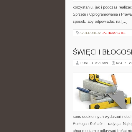
korzystaniu, jak i podczas realiz
Sprzętu i Oprogramowania i Prawa 
sposób, aby odpowiadać na […]
CATEGORIES:
BALTICAYACHTS
ŚWIĘCI I BŁOGOS
POSTED BY ADMIN
MAJ - 6 - 2
sens codziennych wydarzeń i duch
Posługa i Kościół i Tradycja. Naj
chcą regularnie odkrywać treści n