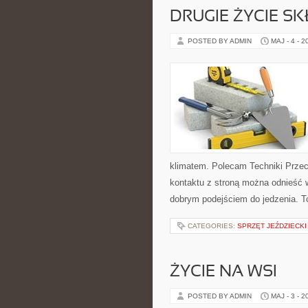
DRUGIE ŻYCIE S
POSTED BY ADMIN
MAJ - 4 - 2
klimatem. Polecam Techniki Przec
kontaktu z stroną można odnieść w
dobrym podejściem do jedzenia. T
CATEGORIES:
SPRZĘT JEŹDZIECKI
ŻYCIE NA WSI
POSTED BY ADMIN
MAJ - 3 - 2