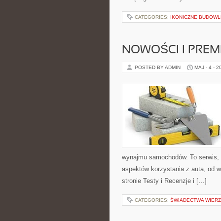
CATEGORIES:
IKONICZNE BUDOWL
NOWOŚCI I PREM
POSTED BY ADMIN
MAJ - 4 - 2
wynajmu samochodów. To serwis,
aspektów korzystania z auta, od 
stronie Testy i Recenzje i […]
CATEGORIES:
ŚWIADECTWA WIER