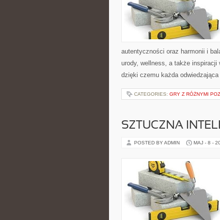
autentyczności oraz harmonii i ba
urody, wellness, a także inspiracj
dzięki czemu każda odwiedzająca
CATEGORIES:
GRY Z RÓŻNYMI PO
SZTUCZNA INTELI
POSTED BY ADMIN
MAJ - 8 - 2