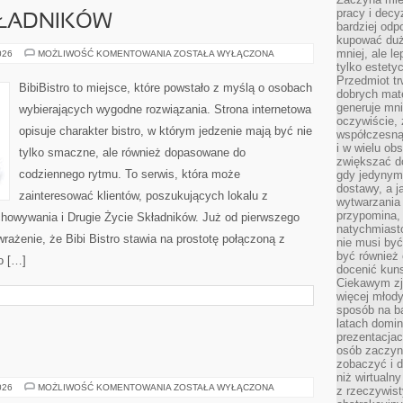
pracy i decy
KŁADNIKÓW
bardziej odp
kupować duż
mniej, ale l
DRUGIE
026
MOŻLIWOŚĆ KOMENTOWANIA
ZOSTAŁA WYŁĄCZONA
ŻYCIE
tylko estety
SKŁADNIKÓW
Przedmiot tr
BibiBistro to miejsce, które powstało z myślą o osobach
dobrych mate
generuje mni
wybierających wygodne rozwiązania. Strona internetowa
oczywiście, 
opisuje charakter bistro, w którym jedzenie mają być nie
współczesną
i w wielu ob
tylko smaczne, ale również dopasowane do
zwiększać d
codziennego rytmu. To serwis, która może
gdy jedynym 
dostawy, a j
zainteresować klientów, poszukujących lokalu z
wytwarzania
przypomina, 
howywania i Drugie Życie Składników. Już od pierwszego
natychmiast
rażenie, że Bibi Bistro stawia na prostotę połączoną z
nie musi by
być również
o […]
docenić kuns
Ciekawym zja
więcej młody
sposób na ba
latach domi
prezentacjac
osób zaczyna
zobaczyć i d
niż wirtualn
ŻYCIE
026
MOŻLIWOŚĆ KOMENTOWANIA
ZOSTAŁA WYŁĄCZONA
z rzeczywist
NA