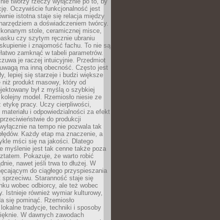
nie tworzy rzeczy wyłącznie po to, by
cję. Oczywiście funkcjonalność jest
ównie istotna staje się relacja między
 narzędziem a doświadczeniem twórcy.
konanym stole, ceramicznej misce,
asku czy szytym ręcznie ubraniu
skupienie i znajomość fachu. To nie są
 łatwo zamknąć w tabeli parametrów.
zuwa je raczej intuicyjnie. Przedmiot
uwagą ma inną obecność. Często jest
ły, lepiej się starzeje i budzi większe
 niż produkt masowy, który od
jektowany był z myślą o szybkiej
kolejny model. Rzemiosło niesie ze
 etykę pracy. Uczy cierpliwości,
materiału i odpowiedzialności za efekt
rzeciwieństwie do produkcji
wyłącznie na tempo nie pozwala tak
błędów. Każdy etap ma znaczenie, a
kle mści się na jakości. Dlatego
e myślenie jest tak cenne także poza
tatem. Pokazuje, że warto robić
dnie, nawet jeśli trwa to dłużej. W
hęcającym do ciągłego przyspieszania
t sprzeciwu. Staranność staje się
nku wobec odbiorcy, ale też wobec
y. Istnieje również wymiar kulturowy,
da się pominąć. Rzemiosło
lokalne tradycje, techniki i sposoby
pięknie. W dawnych zawodach