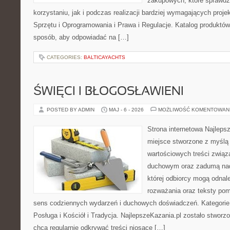
zakupowych, które sprawdz
korzystaniu, jak i podczas realizacji bardziej wymagających proj
Sprzętu i Oprogramowania i Prawa i Regulacje. Katalog produktów
sposób, aby odpowiadać na […]
CATEGORIES:
BALTICAYACHTS
ŚWIĘCI I BŁOGOSŁAWIENI
POSTED BY ADMIN
MAJ - 6 - 2026
MOŻLIWOŚĆ KOMENTOWAN
Strona internetowa Najleps
miejsce stworzone z myślą 
wartościowych treści związ
duchowym oraz zadumą nad
której odbiorcy mogą odnal
rozważania oraz teksty pom
sens codziennych wydarzeń i duchowych doświadczeń. Kategorie n
Posługa i Kościół i Tradycja. NajlepszeKazania.pl zostało stworz
chcą regularnie odkrywać treści niosące […]