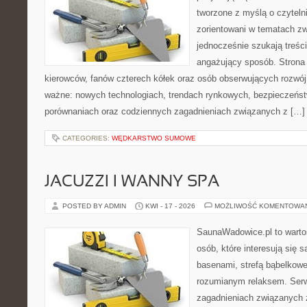
tworzone z myślą o czyteln
zorientowani w tematach zw
jednocześnie szukają treśc
angażujący sposób. Strona 
kierowców, fanów czterech kółek oraz osób obserwujących rozwój
ważne: nowych technologiach, trendach rynkowych, bezpieczeństwi
porównaniach oraz codziennych zagadnieniach związanych z […]
CATEGORIES:
WĘDKARSTWO SUMOWE
JACUZZI I WANNY SPA
POSTED BY ADMIN
KWI - 17 - 2026
MOŻLIWOŚĆ KOMENTOWA
SaunaWadowice.pl to wartośc
osób, które interesują się 
basenami, strefą bąbelkowe
rozumianym relaksem. Serw
zagadnieniach związanych z