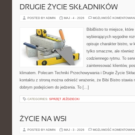
DRUGIE ŻYCIE SKŁADNIKÓW
POSTED BY ADMIN
MAJ - 4 - 2026
MOŻLIWOŚĆ KOMENTOWAN
BibiBistro to miejsce, któr
wybierających wygodne rozw
opisuje charakter bistro, w
tylko smaczne, ale równie
codziennego rytmu. To serw
zainteresować klientów, po
klimatem. Polecam Techniki Przechowywania i Drugie Życie Skła
kontaktu z stroną można odnieść wrażenie, że Bibi Bistro stawia 
dobrym podejściem do jedzenia. To […]
CATEGORIES:
SPRZĘT JEŹDZIECKI
ŻYCIE NA WSI
POSTED BY ADMIN
MAJ - 3 - 2026
MOŻLIWOŚĆ KOMENTOWAN