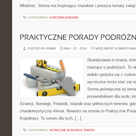
Młodzież. Strona ma inspirujący charakter i porusza tematy zwią
CATEGORIES:
KARCZMAJANDURA
PRAKTYCZNE PORADY PODRÓŻN
POSTED BY ADMIN
MAJ - 22 - 2026
MOŻLIWOŚĆ KOMENTOWA
Skandynawia to kraina, któ
marzące o podróżach. To o
widoki spotyka się z codz
wycieczka może stać się 
Strona poświęcona tej tema
przewodnikiem dla osób, kt
Szwecji, Norwegii, Finlandii, Islandii oraz północnych terenów, gdz
charakterystyczny klimat. Nowości na stronie to Praktyczne Pora
Krajobrazy. To serwis dla tych, […]
CATEGORIES:
IKONICZNE BUDOWLE ŚWIATA