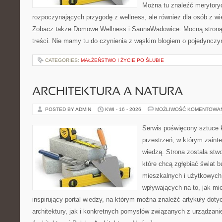
Można tu znaleźć merytoryc
rozpoczynających przygodę z wellness, ale również dla osób z 
Zobacz także Domowe Wellness i SaunaWadowice. Mocną stroną 
treści. Nie mamy tu do czynienia z wąskim blogiem o pojedyncz
CATEGORIES:
MAŁŻEŃSTWO I ŻYCIE PO ŚLUBIE
ARCHITEKTURA A NATURA
POSTED BY ADMIN
KWI - 16 - 2026
MOŻLIWOŚĆ KOMENTOWA
Serwis poświęcony sztuce k
przestrzeń, w którym zaint
wiedzą. Strona została stw
które chcą zgłębiać świat b
mieszkalnych i użytkowych,
wpływających na to, jak mi
inspirujący portal wiedzy, na którym można znaleźć artykuły doty
architektury, jak i konkretnych pomysłów związanych z urządza