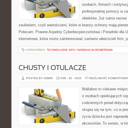
osobach, firmach i instytuc
profesjonalnej pomocy w za
obiektów. Już sama nazwa T
zaufaniem, czyli wartościami, które w branży ochrony mają pierw
Polecam: Prawne Aspekty Cyberbezpieczeństwa i Poradniki dla U
internetowa, która może zainteresować zarówno właścicieli firm, j
CATEGORIES:
TECHNOLOGIE GPS I NAWIGACJA ROWEROWA
CHUSTY I OTULACZE
POSTED BY ADMIN
KWI - 30 - 2026
MOŻLIWOŚĆ KOMENTOWA
Wallaboo to ciekawe miejsc
o osobach opiekujących się
codziennych porad dotyczą
skupia się na tym, co w pi
życia dziecka jest napraw
akcesoriów. To serwis, w k