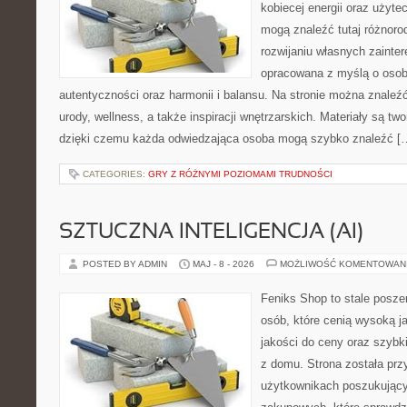
kobiecej energii oraz użyte
mogą znaleźć tutaj różnorod
rozwijaniu własnych zainte
opracowana z myślą o osob
autentyczności oraz harmonii i balansu. Na stronie można znaleźć
urody, wellness, a także inspiracji wnętrzarskich. Materiały są t
dzięki czemu każda odwiedzająca osoba mogą szybko znaleźć [
CATEGORIES:
GRY Z RÓŻNYMI POZIOMAMI TRUDNOŚCI
SZTUCZNA INTELIGENCJA (AI)
POSTED BY ADMIN
MAJ - 8 - 2026
MOŻLIWOŚĆ KOMENTOWAN
Feniks Shop to stale poszer
osób, które cenią wysoką j
jakości do ceny oraz szyb
z domu. Strona została pr
użytkownikach poszukującyc