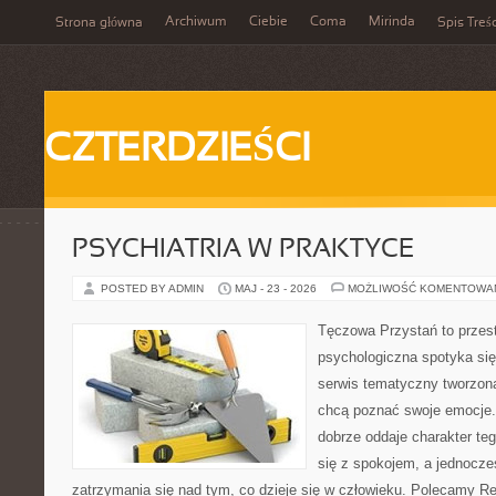
Archiwum
Ciebie
Coma
Mirinda
Strona główna
Spis Treśc
CZTERDZIEŚCI
PSYCHIATRIA W PRAKTYCE
POSTED BY ADMIN
MAJ - 23 - 2026
MOŻLIWOŚĆ KOMENTOWA
Tęczowa Przystań to przes
psychologiczna spotyka się 
serwis tematyczny tworzon
chcą poznać swoje emocje
dobrze oddaje charakter te
się z spokojem, a jednocze
zatrzymania się nad tym, co dzieje się w człowieku. Polecamy Rel