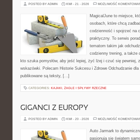
POSTED BY ADMIN
KWI - 21 - 2026
MOŻLIWOŚĆ KOMENTOWA
MagicalJune to miejsce, kt
osobach, które chcą zadbać
codzienność i spojrzeć na 
praktyczny. To serwis por
tematom takim jak odchudz
codzienny trening, a także
kto szuka pomysłów, aby jeść lepiej, żyć lżej i czuć się pewniej,
wskazówki. Polecam Historie Sukcesu i Zdrowe Odchudzanie dla 
publikowane są teksty, […]
CATEGORIES:
KAJAKI, ŻAGLE I SPŁYWY RZECZNE
GIGANCI Z EUROPY
POSTED BY ADMIN
KWI - 20 - 2026
MOŻLIWOŚĆ KOMENTOWA
Auto Jarmark to dynamiczna
pasjonują się światem sam