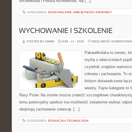
Architektura i Polska Architektura. Na […]
CATEGORIES:
DOSKONALENIE UMIEJĘTNOŚCI KIEROWCY
WYCHOWANIE I SZKOLENIE
POSTED BY ADMIN
KWI - 14 - 2026
MOŻLIWOŚĆ KOMENTOWA
Pakawilkolaka to serwis, kt
myślą o właścicielach pupil
czytelnik znajdzie wartości
zdrowia i zachowania. To s
którym doświadczenie łączą
wiedzy. Fajne kategorie to 
Rasy Psów. Na stronie można znaleźć szczegółowe charakterystyk
temu potencjalny opiekun ma możliwość świadomie wybrać odpowi
obejmują zachowanie zwierząt, […]
CATEGORIES:
EDUKACJA A TECHNOLOGIA