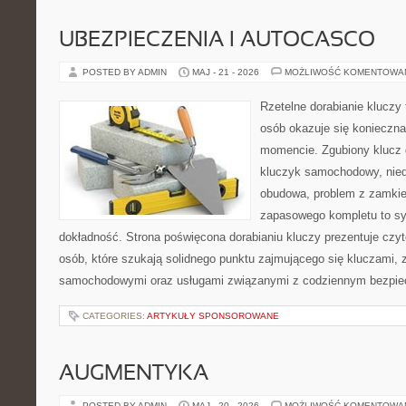
UBEZPIECZENIA I AUTOCASCO
POSTED BY ADMIN
MAJ - 21 - 2026
MOŻLIWOŚĆ KOMENTOWA
Rzetelne dorabianie kluczy t
osób okazuje się konieczn
momencie. Zgubiony klucz 
kluczyk samochodowy, niedz
obudowa, problem z zamkie
zapasowego kompletu to syt
dokładność. Strona poświęcona dorabianiu kluczy prezentuje czyt
osób, które szukają solidnego punktu zajmującego się kluczami,
samochodowymi oraz usługami związanymi z codziennym bezpie
CATEGORIES:
ARTYKUŁY SPONSOROWANE
AUGMENTYKA
POSTED BY ADMIN
MAJ - 20 - 2026
MOŻLIWOŚĆ KOMENTOWA