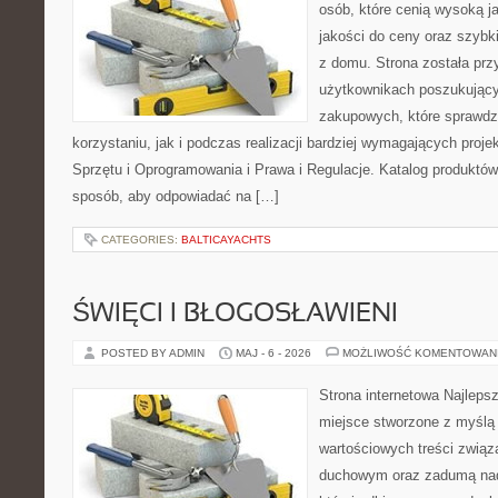
osób, które cenią wysoką j
jakości do ceny oraz szyb
z domu. Strona została pr
użytkownikach poszukującyc
zakupowych, które sprawdz
korzystaniu, jak i podczas realizacji bardziej wymagających proj
Sprzętu i Oprogramowania i Prawa i Regulacje. Katalog produktów
sposób, aby odpowiadać na […]
CATEGORIES:
BALTICAYACHTS
ŚWIĘCI I BŁOGOSŁAWIENI
POSTED BY ADMIN
MAJ - 6 - 2026
MOŻLIWOŚĆ KOMENTOWAN
Strona internetowa Najleps
miejsce stworzone z myślą 
wartościowych treści związ
duchowym oraz zadumą nad