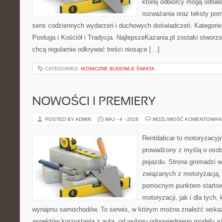
której odbiorcy mogą odnal
rozważania oraz teksty pom
sens codziennych wydarzeń i duchowych doświadczeń. Kategorie n
Posługa i Kościół i Tradycja. NajlepszeKazania.pl zostało stworz
chcą regularnie odkrywać treści niosące […]
CATEGORIES:
IKONICZNE BUDOWLE ŚWIATA
NOWOŚCI I PREMIERY
POSTED BY ADMIN
MAJ - 4 - 2026
MOŻLIWOŚĆ KOMENTOWAN
Rentdabcar to motoryzacyjn
prowadzony z myślą o osob
pojazdu. Strona gromadzi 
związanych z motoryzacją,
pomocnym punktem startow
motoryzacji, jak i dla tych,
wynajmu samochodów. To serwis, w którym można znaleźć wska
aspektów korzystania z auta, od wyboru odpowiedniego modelu aż