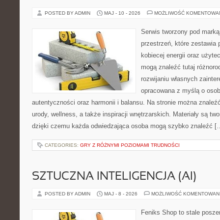
POSTED BY ADMIN
MAJ - 10 - 2026
MOŻLIWOŚĆ KOMENTOWA
Serwis tworzony pod marką
przestrzeń, które zestawia 
kobiecej energii oraz użyte
mogą znaleźć tutaj różnorod
rozwijaniu własnych zainte
opracowana z myślą o osob
autentyczności oraz harmonii i balansu. Na stronie można znaleźć
urody, wellness, a także inspiracji wnętrzarskich. Materiały są t
dzięki czemu każda odwiedzająca osoba mogą szybko znaleźć [
CATEGORIES:
GRY Z RÓŻNYMI POZIOMAMI TRUDNOŚCI
SZTUCZNA INTELIGENCJA (AI)
POSTED BY ADMIN
MAJ - 8 - 2026
MOŻLIWOŚĆ KOMENTOWAN
Feniks Shop to stale poszer