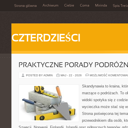
Archiwum
Ciebie
Coma
Mirinda
Strona główna
Spis Treśc
CZTERDZIEŚCI
PRAKTYCZNE PORADY PODRÓŻN
POSTED BY ADMIN
MAJ - 22 - 2026
MOŻLIWOŚĆ KOMENTOWA
Skandynawia to kraina, któ
marzące o podróżach. To o
widoki spotyka się z codz
wycieczka może stać się 
Strona poświęcona tej tema
przewodnikiem dla osób, kt
Szwecji, Norwegii, Finlandii, Islandii oraz północnych terenów, gdz