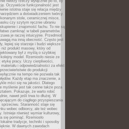
nie tworzy rzeczy wyłącznie po to, by
cję. Oczywiście funkcjonalność jest
ównie istotna staje się relacja między
 narzędziem a doświadczeniem twórcy.
konanym stole, ceramicznej misce,
asku czy szytym ręcznie ubraniu
skupienie i znajomość fachu. To nie są
 łatwo zamknąć w tabeli parametrów.
zuwa je raczej intuicyjnie. Przedmiot
uwagą ma inną obecność. Często jest
ły, lepiej się starzeje i budzi większe
 niż produkt masowy, który od
jektowany był z myślą o szybkiej
kolejny model. Rzemiosło niesie ze
 etykę pracy. Uczy cierpliwości,
materiału i odpowiedzialności za efekt
rzeciwieństwie do produkcji
wyłącznie na tempo nie pozwala tak
błędów. Każdy etap ma znaczenie, a
kle mści się na jakości. Dlatego
e myślenie jest tak cenne także poza
tatem. Pokazuje, że warto robić
dnie, nawet jeśli trwa to dłużej. W
hęcającym do ciągłego przyspieszania
t sprzeciwu. Staranność staje się
nku wobec odbiorcy, ale też wobec
y. Istnieje również wymiar kulturowy,
da się pominąć. Rzemiosło
lokalne tradycje, techniki i sposoby
pięknie. W dawnych zawodach