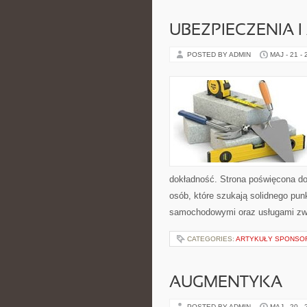
UBEZPIECZENIA 
POSTED BY ADMIN
MAJ - 21 -
dokładność. Strona poświęcona dor
osób, które szukają solidnego pu
samochodowymi oraz usługami zw
CATEGORIES:
ARTYKUŁY SPONS
AUGMENTYKA
POSTED BY ADMIN
MAJ - 20 -