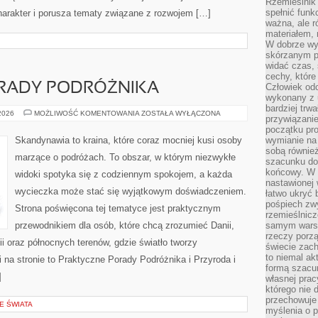
Rzemieślnik 
spełnić funk
harakter i porusza tematy związane z rozwojem […]
ważna, ale r
materiałem,
W dobrze wy
skórzanym p
widać czas, 
cechy, które
RADY PODRÓŻNIKA
Człowiek odc
wykonany z 
bardziej trwa
PRAKTYCZNE
 2026
MOŻLIWOŚĆ KOMENTOWANIA
ZOSTAŁA WYŁĄCZONA
przywiązanie
PORADY
PODRÓŻNIKA
początku pro
Skandynawia to kraina, które coraz mocniej kusi osoby
wymianie na 
sobą również
marzące o podróżach. To obszar, w którym niezwykłe
szacunku do 
końcowy. W p
widoki spotyka się z codziennym spokojem, a każda
nastawionej 
wycieczka może stać się wyjątkowym doświadczeniem.
łatwo ukryć 
pośpiech zwy
Strona poświęcona tej tematyce jest praktycznym
rzemieślnicz
przewodnikiem dla osób, które chcą zrozumieć Danii,
samym warsz
rzeczy porzą
dii oraz północnych terenów, gdzie światło tworzy
świecie zac
to niemal ak
 na stronie to Praktyczne Porady Podróżnika i Przyroda i
formą szacu
]
własnej prac
którego nie 
przechowuje 
E ŚWIATA
myślenia o 