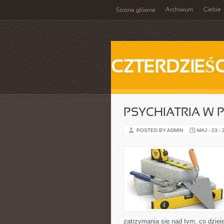
Archiwum
Ciebie
Strona główna
CZTERDZIEŚC
PSYCHIATRIA W 
POSTED BY ADMIN
MAJ - 23 -
zatrzymania się nad tym, co dzieje