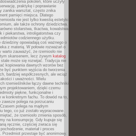
doświadczenia pokoleń, które uczyły
serwację, praktykę i poprawianie
y zanika warsztat, często znika
ment pamięci miejsca. Dlatego
zemiosła nie jest tylko kwestią estetyki
emium, ale także ochrony dziedzictwa.
arówno stolarstwa, tkactwa, kowalstwa
ak i piekarstwa, introligatorstwa czy
rzedmiotów codziennego użytku.
e dziedziny opowiadają coś ważnego o
wieka z materią. W połowie rozważań o
y warto zauważyć, że rzemiosło nie
ętym skansenem, lecz żywym
katalog
 stale może się rozwijać. Tradycja nie
ać kopiowania dawnych wzorów bez
oże być punktem wyjścia do tworzenia
h, bardziej współczesnych, ale wciąż
jakości i uważności. Wielu
ch rzemieślników łączy dawne techniki
ym projektowaniem, dzięki czemu
edmioty piękne, funkcjonalne i
e w konkretnym fachu. To dowód na to,
e zawsze polega na porzucaniu
. Czasem polega na mądrym
u tego, co już zostało wypracowane.
miętać, że rzemiosło zmienia sposób,
zymy na konsumpcję. Gdy kupuje się
ną ręcznie, częściej zwraca się
 pochodzenie, materiał i proces
. Przedmiot przestaje być anonimowy.