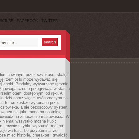
SCRIBE
FACEBOOK
TWITTER
dominowanym przez szybkość, skalę i
ję rzemiosło może wydawać się
j epoki. Produkty wytwarzane ręcznie,
użą uwagą często przegrywają w starciu
rzedmiotami dostępnymi od ręki. A
ie dziś coraz więcej osób zaczyna na
ać to, co zostało wykonane przez
 człowieka, a nie bezosobowy system.
wraca nie jako moda na nostalgię,
dpowiedź na zmęczenie masowością. W
y niemal wszystko można kupić
e i równie szybko wyrzucić, ręczna
uje wartość, bo przypomina, że
że mieć historię, charakter i trwałość.