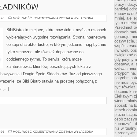
pracy i decy
KŁADNIKÓW
bardziej odp
kupować duż
mniej, ale l
DRUGIE
026
MOŻLIWOŚĆ KOMENTOWANIA
ZOSTAŁA WYŁĄCZONA
ŻYCIE
tylko estety
SKŁADNIKÓW
Przedmiot tr
BibiBistro to miejsce, które powstało z myślą o osobach
dobrych mate
generuje mni
wybierających wygodne rozwiązania. Strona internetowa
oczywiście, 
opisuje charakter bistro, w którym jedzenie mają być nie
współczesną
i w wielu ob
tylko smaczne, ale również dopasowane do
zwiększać d
codziennego rytmu. To serwis, która może
gdy jedynym 
dostawy, a j
zainteresować klientów, poszukujących lokalu z
wytwarzania
przypomina, 
howywania i Drugie Życie Składników. Już od pierwszego
natychmiast
rażenie, że Bibi Bistro stawia na prostotę połączoną z
nie musi by
być również
o […]
docenić kuns
Ciekawym zja
więcej młody
sposób na ba
latach domi
prezentacjac
osób zaczyna
zobaczyć i d
niż wirtualn
ŻYCIE
026
MOŻLIWOŚĆ KOMENTOWANIA
ZOSTAŁA WYŁĄCZONA
z rzeczywist
NA