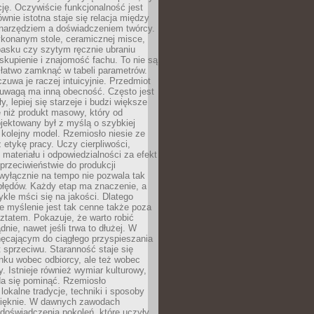
cję. Oczywiście funkcjonalność jest
ównie istotna staje się relacja między
 narzędziem a doświadczeniem twórcy.
konanym stole, ceramicznej misce,
asku czy szytym ręcznie ubraniu
skupienie i znajomość fachu. To nie są
 łatwo zamknąć w tabeli parametrów.
zuwa je raczej intuicyjnie. Przedmiot
uwagą ma inną obecność. Często jest
ły, lepiej się starzeje i budzi większe
 niż produkt masowy, który od
jektowany był z myślą o szybkiej
kolejny model. Rzemiosło niesie ze
 etykę pracy. Uczy cierpliwości,
materiału i odpowiedzialności za efekt
rzeciwieństwie do produkcji
wyłącznie na tempo nie pozwala tak
błędów. Każdy etap ma znaczenie, a
kle mści się na jakości. Dlatego
e myślenie jest tak cenne także poza
tatem. Pokazuje, że warto robić
dnie, nawet jeśli trwa to dłużej. W
hęcającym do ciągłego przyspieszania
t sprzeciwu. Staranność staje się
nku wobec odbiorcy, ale też wobec
y. Istnieje również wymiar kulturowy,
da się pominąć. Rzemiosło
lokalne tradycje, techniki i sposoby
pięknie. W dawnych zawodach
doświadczenia pokoleń, które uczyły