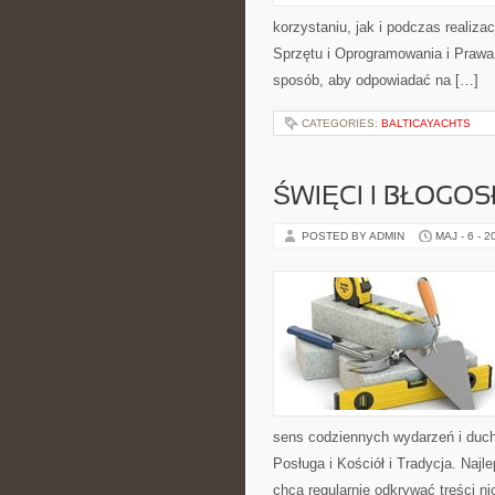
korzystaniu, jak i podczas realiz
Sprzętu i Oprogramowania i Prawa 
sposób, aby odpowiadać na […]
CATEGORIES:
BALTICAYACHTS
ŚWIĘCI I BŁOGOS
POSTED BY ADMIN
MAJ - 6 - 2
sens codziennych wydarzeń i duch
Posługa i Kościół i Tradycja. Naj
chcą regularnie odkrywać treści n