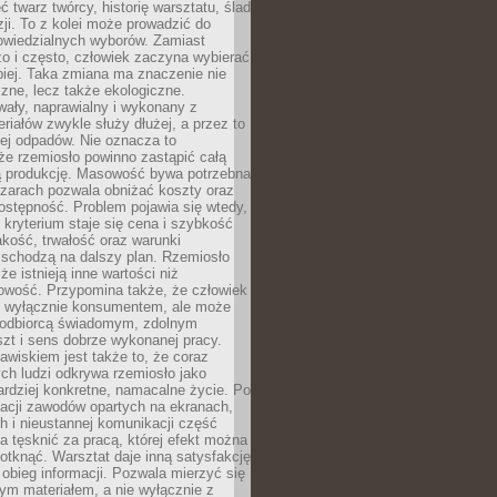
 twarz twórcy, historię warsztatu, ślad
zji. To z kolei może prowadzić do
owiedzialnych wyborów. Zamiast
o i często, człowiek zaczyna wybierać
epiej. Taka zmiana ma znaczenie nie
czne, lecz także ekologiczne.
wały, naprawialny i wykonany z
riałów zwykle służy dłużej, a przez to
ej odpadów. Nie oznacza to
że rzemiosło powinno zastąpić całą
 produkcję. Masowość bywa potrzebna
szarach pozwala obniżać koszty oraz
ostępność. Problem pojawia się wtedy,
kryterium staje się cena i szybkość
akość, trwałość oraz warunki
 schodzą na dalszy plan. Rzemiosło
że istnieją inne wartości niż
owość. Przypomina także, że człowiek
ć wyłącznie konsumentem, ale może
 odbiorcą świadomym, zdolnym
zt i sens dobrze wykonanej pracy.
wiskiem jest także to, że coraz
ch ludzi odkrywa rzemiosło jako
rdziej konkretne, namacalne życie. Po
nacji zawodów opartych na ekranach,
h i nieustannej komunikacji część
 tęsknić za pracą, której efekt można
otknąć. Warsztat daje inną satysfakcję
y obieg informacji. Pozwala mierzyć się
ym materiałem, a nie wyłącznie z