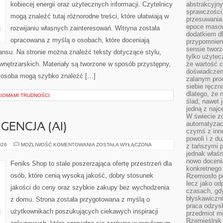
kobiecej energii oraz użytecznych informacji. Czytelnicy
abstrakcyjn
sprawczości, 
mogą znaleźć tutaj różnorodne treści, które ułatwiają w
przesuwania
epoce masow
rozwijaniu własnych zainteresowań. Witryna została
dodatkiem d
opracowana z myślą o osobach, które doceniają
przypomnieni
sensie tworz
lansu. Na stronie można znaleźć teksty dotyczące stylu,
tylko użytec
i wnętrzarskich. Materiały są tworzone w sposób przystępny,
że wartość c
doświadczeni
 osoba mogą szybko znaleźć […]
zalanym pro
siebie ręczn
dlatego, że 
ZIOMAMI TRUDNOŚCI
ślad, nawet 
jedną z najc
W świecie z
automatyzac
GENCJA (AI)
czymś z inne
powoli i z d
SZTUCZNA
026
MOŻLIWOŚĆ KOMENTOWANIA
ZOSTAŁA WYŁĄCZONA
z tańszymi p
INTELIGENCJA
jednak właśn
(AI)
nowo doceni
Feniks Shop to stale poszerzająca ofertę przestrzeń dla
konkretnego
osób, które cenią wysoką jakość, dobry stosunek
Rzemiosło po
lecz jako o
jakości do ceny oraz szybkie zakupy bez wychodzenia
czasach, gd
błyskawiczni
z domu. Strona została przygotowana z myślą o
praca odzysk
użytkownikach poszukujących ciekawych inspiracji
przedmiot mo
Rzemieślnik 