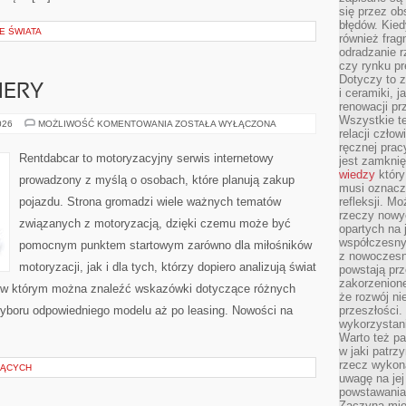
się przez ob
błędów. Kied
E ŚWIATA
również frag
odradzanie r
czy rynku pr
Dotyczy to z
IERY
i ceramiki, j
renowacji p
Wszystkie t
NOWOŚCI
026
MOŻLIWOŚĆ KOMENTOWANIA
ZOSTAŁA WYŁĄCZONA
relacji czło
I
PREMIERY
ręcznej prac
Rentdabcar to motoryzacyjny serwis internetowy
jest zamkni
wiedzy
który
prowadzony z myślą o osobach, które planują zakup
musi oznacz
pojazdu. Strona gromadzi wiele ważnych tematów
refleksji. M
rzeczy nowyc
związanych z motoryzacją, dzięki czemu może być
opartych na 
współczesny
pomocnym punktem startowym zarówno dla miłośników
z nowoczesn
motoryzacji, jak i dla tych, którzy dopiero analizują świat
powstają prz
zakorzenion
 w którym można znaleźć wskazówki dotyczące różnych
że rozwój ni
wyboru odpowiedniego modelu aż po leasing. Nowości na
przeszłości
wykorzystani
Warto też pa
w jaki patr
rzecz wykona
ZĄCYCH
uwagę na jej
powstawania
Zaczyna mieć