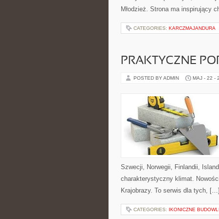
Młodzież. Strona ma inspirujący c
CATEGORIES:
KARCZMAJANDURA
PRAKTYCZNE PO
POSTED BY ADMIN
MAJ - 22 -
Szwecji, Norwegii, Finlandii, Islan
charakterystyczny klimat. Nowości
Krajobrazy. To serwis dla tych, […
CATEGORIES:
IKONICZNE BUDOWL