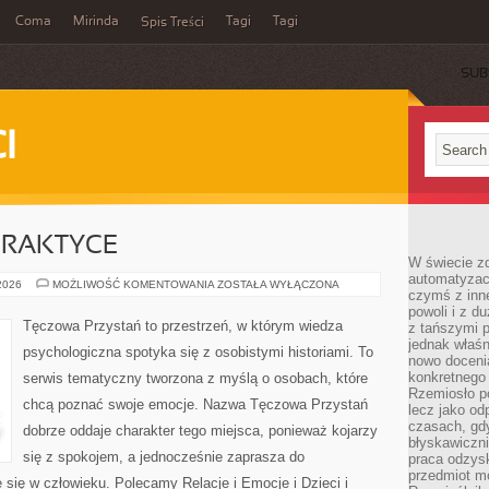
Coma
Mirinda
Tagi
Tagi
Spis Treści
SUB
I
PRAKTYCE
W świecie z
automatyzac
PSYCHIATRIA
 2026
MOŻLIWOŚĆ KOMENTOWANIA
ZOSTAŁA WYŁĄCZONA
czymś z inne
W
PRAKTYCE
powoli i z d
Tęczowa Przystań to przestrzeń, w którym wiedza
z tańszymi p
jednak właśn
psychologiczna spotyka się z osobistymi historiami. To
nowo doceni
konkretnego
serwis tematyczny tworzona z myślą o osobach, które
Rzemiosło po
chcą poznać swoje emocje. Nazwa Tęczowa Przystań
lecz jako o
czasach, gd
dobrze oddaje charakter tego miejsca, ponieważ kojarzy
błyskawiczni
się z spokojem, a jednocześnie zaprasza do
praca odzysk
przedmiot mo
 się w człowieku. Polecamy Relacje i Emocje i Dzieci i