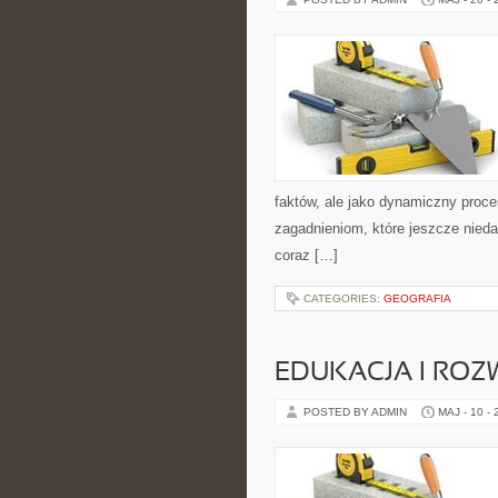
faktów, ale jako dynamiczny proc
zagadnieniom, które jeszcze niedawn
coraz […]
CATEGORIES:
GEOGRAFIA
EDUKACJA I ROZ
POSTED BY ADMIN
MAJ - 10 -