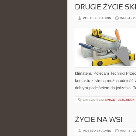
DRUGIE ŻYCIE S
POSTED BY ADMIN
MAJ - 4 - 2
klimatem. Polecam Techniki Przec
kontaktu z stroną można odnieść w
dobrym podejściem do jedzenia. T
CATEGORIES:
SPRZĘT JEŹDZIECKI
ŻYCIE NA WSI
POSTED BY ADMIN
MAJ - 3 - 2