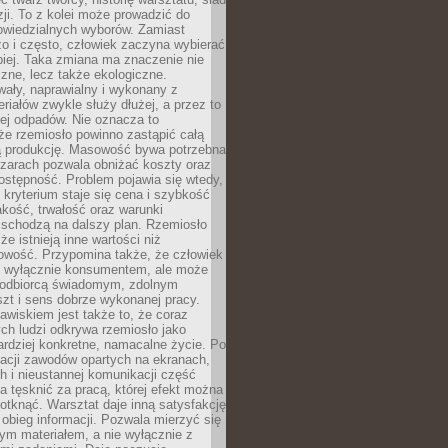
zji. To z kolei może prowadzić do
owiedzialnych wyborów. Zamiast
o i często, człowiek zaczyna wybierać
epiej. Taka zmiana ma znaczenie nie
czne, lecz także ekologiczne.
wały, naprawialny i wykonany z
riałów zwykle służy dłużej, a przez to
ej odpadów. Nie oznacza to
że rzemiosło powinno zastąpić całą
 produkcję. Masowość bywa potrzebna
szarach pozwala obniżać koszty oraz
ostępność. Problem pojawia się wtedy,
kryterium staje się cena i szybkość
akość, trwałość oraz warunki
 schodzą na dalszy plan. Rzemiosło
że istnieją inne wartości niż
owość. Przypomina także, że człowiek
ć wyłącznie konsumentem, ale może
 odbiorcą świadomym, zdolnym
zt i sens dobrze wykonanej pracy.
wiskiem jest także to, że coraz
ch ludzi odkrywa rzemiosło jako
rdziej konkretne, namacalne życie. Po
nacji zawodów opartych na ekranach,
h i nieustannej komunikacji część
 tęsknić za pracą, której efekt można
otknąć. Warsztat daje inną satysfakcję
y obieg informacji. Pozwala mierzyć się
ym materiałem, a nie wyłącznie z