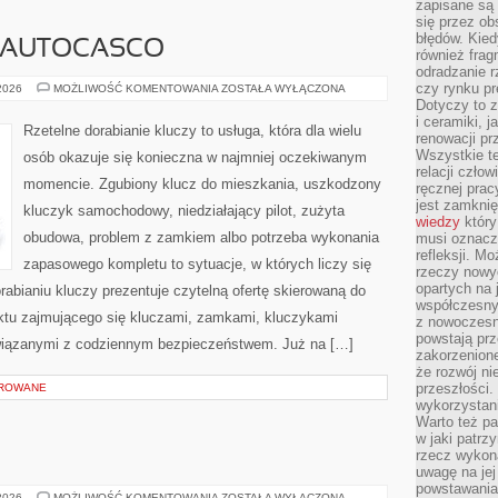
zapisane są 
się przez ob
błędów. Kied
I AUTOCASCO
również frag
odradzanie r
czy rynku pr
UBEZPIECZENIA
 2026
MOŻLIWOŚĆ KOMENTOWANIA
ZOSTAŁA WYŁĄCZONA
I
Dotyczy to z
AUTOCASCO
i ceramiki, j
Rzetelne dorabianie kluczy to usługa, która dla wielu
renowacji p
Wszystkie t
osób okazuje się konieczna w najmniej oczekiwanym
relacji czło
momencie. Zgubiony klucz do mieszkania, uszkodzony
ręcznej prac
jest zamkni
kluczyk samochodowy, niedziałający pilot, zużyta
wiedzy
który
obudowa, problem z zamkiem albo potrzeba wykonania
musi oznacz
refleksji. M
zapasowego kompletu to sytuacje, w których liczy się
rzeczy nowyc
opartych na 
abianiu kluczy prezentuje czytelną ofertę skierowaną do
współczesny
nktu zajmującego się kluczami, zamkami, kluczykami
z nowoczesn
powstają prz
iązanymi z codziennym bezpieczeństwem. Już na […]
zakorzenion
że rozwój ni
przeszłości
OROWANE
wykorzystani
Warto też pa
w jaki patr
rzecz wykona
uwagę na jej
powstawania
AUGMENTYKA
 2026
MOŻLIWOŚĆ KOMENTOWANIA
ZOSTAŁA WYŁĄCZONA