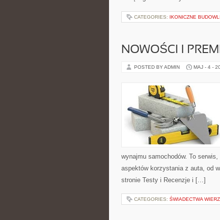
CATEGORIES:
IKONICZNE BUDOWL
NOWOŚCI I PREM
POSTED BY ADMIN
MAJ - 4 - 2
wynajmu samochodów. To serwis,
aspektów korzystania z auta, od 
stronie Testy i Recenzje i […]
CATEGORIES:
ŚWIADECTWA WIER