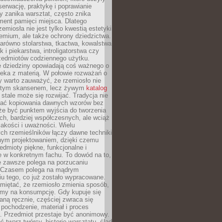
serwację, praktykę i poprawianie
y zanika warsztat, często znika
ment pamięci miejsca. Dlatego
zemiosła nie jest tylko kwestią estetyki
emium, ale także ochrony dziedzictwa.
arówno stolarstwa, tkactwa, kowalstwa
ak i piekarstwa, introligatorstwa czy
rzedmiotów codziennego użytku.
e dziedziny opowiadają coś ważnego o
wieka z materią. W połowie rozważań o
y warto zauważyć, że rzemiosło nie
ętym skansenem, lecz żywym
katalog
 stale może się rozwijać. Tradycja nie
ać kopiowania dawnych wzorów bez
oże być punktem wyjścia do tworzenia
h, bardziej współczesnych, ale wciąż
jakości i uważności. Wielu
ch rzemieślników łączy dawne techniki
ym projektowaniem, dzięki czemu
edmioty piękne, funkcjonalne i
e w konkretnym fachu. To dowód na to,
e zawsze polega na porzucaniu
. Czasem polega na mądrym
u tego, co już zostało wypracowane.
miętać, że rzemiosło zmienia sposób,
zymy na konsumpcję. Gdy kupuje się
ną ręcznie, częściej zwraca się
 pochodzenie, materiał i proces
. Przedmiot przestaje być anonimowy.
 twarz twórcy, historię warsztatu, ślad