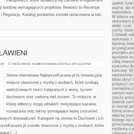
zakupowych, które sprawdzą się zarówno w regularnym
spełnić funk
acji bardziej wymagających projektów. Nowości to Recenzje
ważna, ale r
materiałem,
i Regulacje. Katalog produktów została opracowana w taki
W dobrze wy
skórzanym p
widać czas, 
cechy, które
Człowiek odc
wykonany z 
bardziej trwa
przywiązanie
ŁAWIENI
początku pro
wymianie na 
sobą również
ŚWIĘCI
026
MOŻLIWOŚĆ KOMENTOWANIA
ZOSTAŁA WYŁĄCZONA
szacunku do 
I
końcowy. W p
BŁOGOSŁAWIENI
nastawionej 
Strona internetowa NajlepszeKazania.pl to innowacyjne
łatwo ukryć 
miejsce stworzone z myślą o osobach, które szukają
pośpiech zwy
rzemieślnicz
wartościowych treści związanych z wiarą, życiem
samym warsz
duchowym oraz zadumą nad życiem. To miejsce, w
rzeczy porzą
świecie zac
której odbiorcy mogą odnaleźć motywujące kazania,
to niemal ak
formą szacu
rozważania oraz teksty pomagające lepiej zrozumieć
własnej prac
owych doświadczeń. Kategorie na stronie to Duchowni i Ich
którego nie 
przechowuje 
lepszeKazania.pl zostało stworzone z myślą o osobach, które
myślenia o 
iosące […]
zapisane są 