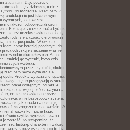
ymi zadaniami. Daje poczucie
które rodzi się z działania, a nie z
 symboli po monitorze. Rzemiosło w
ej produkcji nie jest luksusowym
la wybranych, lecz ważnym
em o jakości, odpowiedzialności i
enia. Pokazuje, że rzecz może być nie
zna, ale też uczciwie wykonana. Uczy,
zęsto rodzi się z czasu, cierpliwości i
a, a nie z pośpiechu. W świecie
duktami coraz bardziej podobnymi do
a praca odzyskuje znaczenie właśnie
niesie w sobie ślad człowieka. A ten
jeśli trudniej go wycenić, bywa dziś
enniejszych wartości.
dominowanym przez szybkość, skalę i
ję rzemiosło może wydawać się
j epoki. Produkty wytwarzane ręcznie,
użą uwagą często przegrywają w starciu
rzedmiotami dostępnymi od ręki. A
ie dziś coraz więcej osób zaczyna na
ać to, co zostało wykonane przez
 człowieka, a nie bezosobowy system.
wraca nie jako moda na nostalgię,
dpowiedź na zmęczenie masowością. W
y niemal wszystko można kupić
e i równie szybko wyrzucić, ręczna
uje wartość, bo przypomina, że
że mieć historię, charakter i trwałość.
nie tworzy rzeczy wyłącznie po to, by