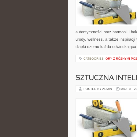
autentyczności oraz harmonii i ba
urody, wellness, a także inspiracj
dzięki czemu każda odwiedzająca
CATEGORIES:
GRY Z RÓŻNYMI PO
SZTUCZNA INTELI
POSTED BY ADMIN
MAJ - 8 - 2