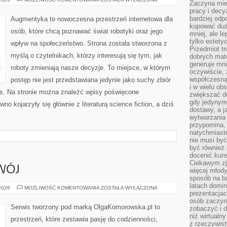
Zaczyna mieć
pracy i decy
bardziej odp
Augmentyka to nowoczesna przestrzeń internetowa dla
kupować duż
osób, które chcą poznawać świat robotyki oraz jego
mniej, ale l
tylko estety
wpływ na społeczeństwo. Strona została stworzona z
Przedmiot tr
myślą o czytelnikach, którzy interesują się tym, jak
dobrych mate
generuje mni
roboty zmieniają nasze decyzje. To miejsce, w którym
oczywiście, 
współczesną
postęp nie jest przedstawiana jedynie jako suchy zbiór
i w wielu ob
es. Na stronie można znaleźć wpisy poświęcone
zwiększać d
gdy jedynym 
o kojarzyły się głównie z literaturą science fiction, a dziś
dostawy, a j
wytwarzania
przypomina, 
natychmiast
nie musi by
być również
docenić kuns
Ciekawym zja
WÓJ
więcej młody
sposób na ba
latach domi
EDUKACJA
 2026
MOŻLIWOŚĆ KOMENTOWANIA
ZOSTAŁA WYŁĄCZONA
prezentacjac
I
ROZWÓJ
osób zaczyna
Serwis tworzony pod marką OlgaKomorowska.pl to
zobaczyć i d
niż wirtualn
przestrzeń, które zestawia pasję do codzienności,
z rzeczywist