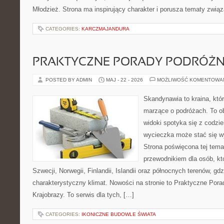
Młodzież. Strona ma inspirujący charakter i porusza tematy zwią
CATEGORIES:
KARCZMAJANDURA
PRAKTYCZNE PORADY PODRÓŻN
POSTED BY ADMIN
MAJ - 22 - 2026
MOŻLIWOŚĆ KOMENTOWA
Skandynawia to kraina, któ
marzące o podróżach. To o
widoki spotyka się z codz
wycieczka może stać się 
Strona poświęcona tej tema
przewodnikiem dla osób, kt
Szwecji, Norwegii, Finlandii, Islandii oraz północnych terenów, gdz
charakterystyczny klimat. Nowości na stronie to Praktyczne Pora
Krajobrazy. To serwis dla tych, […]
CATEGORIES:
IKONICZNE BUDOWLE ŚWIATA