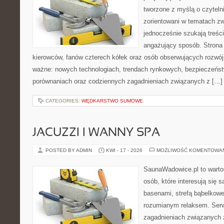
tworzone z myślą o czyteln
zorientowani w tematach zw
jednocześnie szukają treśc
angażujący sposób. Strona 
kierowców, fanów czterech kółek oraz osób obserwujących rozwój
ważne: nowych technologiach, trendach rynkowych, bezpieczeństwi
porównaniach oraz codziennych zagadnieniach związanych z […]
CATEGORIES:
WĘDKARSTWO SUMOWE
JACUZZI I WANNY SPA
POSTED BY ADMIN
KWI - 17 - 2026
MOŻLIWOŚĆ KOMENTOWA
SaunaWadowice.pl to wartośc
osób, które interesują się 
basenami, strefą bąbelkowe
rozumianym relaksem. Serw
zagadnieniach związanych z