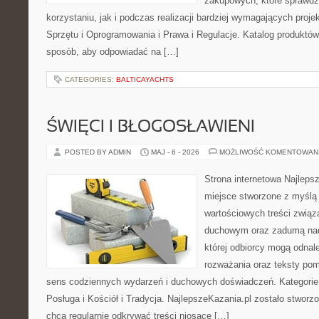
zakupowych, które sprawdz
korzystaniu, jak i podczas realizacji bardziej wymagających proj
Sprzętu i Oprogramowania i Prawa i Regulacje. Katalog produktów
sposób, aby odpowiadać na […]
CATEGORIES:
BALTICAYACHTS
ŚWIĘCI I BŁOGOSŁAWIENI
POSTED BY ADMIN
MAJ - 6 - 2026
MOŻLIWOŚĆ KOMENTOWAN
Strona internetowa Najleps
miejsce stworzone z myślą 
wartościowych treści związ
duchowym oraz zadumą nad
której odbiorcy mogą odnal
rozważania oraz teksty pom
sens codziennych wydarzeń i duchowych doświadczeń. Kategorie n
Posługa i Kościół i Tradycja. NajlepszeKazania.pl zostało stworz
chcą regularnie odkrywać treści niosące […]