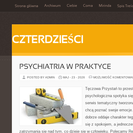
Archiwum
Ciebie
Coma
Mirinda
Strona główna
Spis Treśc
CZTERDZIEŚCI
PSYCHIATRIA W PRAKTYCE
POSTED BY ADMIN
MAJ - 23 - 2026
MOŻLIWOŚĆ KOMENTOWA
Tęczowa Przystań to przes
psychologiczna spotyka się 
serwis tematyczny tworzon
chcą poznać swoje emocje
dobrze oddaje charakter te
się z spokojem, a jednocze
zatrzymania się nad tym, co dzieje się w człowieku. Polecamy Rel