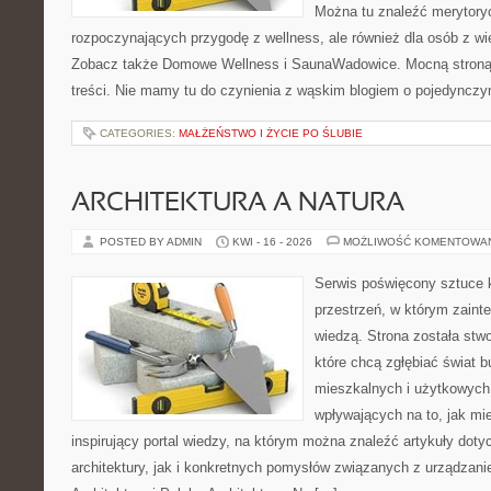
Można tu znaleźć merytoryc
rozpoczynających przygodę z wellness, ale również dla osób z 
Zobacz także Domowe Wellness i SaunaWadowice. Mocną stroną 
treści. Nie mamy tu do czynienia z wąskim blogiem o pojedyncz
CATEGORIES:
MAŁŻEŃSTWO I ŻYCIE PO ŚLUBIE
ARCHITEKTURA A NATURA
POSTED BY ADMIN
KWI - 16 - 2026
MOŻLIWOŚĆ KOMENTOWA
Serwis poświęcony sztuce k
przestrzeń, w którym zaint
wiedzą. Strona została stw
które chcą zgłębiać świat b
mieszkalnych i użytkowych,
wpływających na to, jak mi
inspirujący portal wiedzy, na którym można znaleźć artykuły doty
architektury, jak i konkretnych pomysłów związanych z urządza