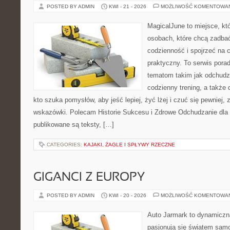
POSTED BY ADMIN
KWI - 21 - 2026
MOŻLIWOŚĆ KOMENTOWA
MagicalJune to miejsce, kt
osobach, które chcą zadbać
codzienność i spojrzeć na 
praktyczny. To serwis por
tematom takim jak odchudz
codzienny trening, a także
kto szuka pomysłów, aby jeść lepiej, żyć lżej i czuć się pewniej,
wskazówki. Polecam Historie Sukcesu i Zdrowe Odchudzanie dla 
publikowane są teksty, […]
CATEGORIES:
KAJAKI, ŻAGLE I SPŁYWY RZECZNE
GIGANCI Z EUROPY
POSTED BY ADMIN
KWI - 20 - 2026
MOŻLIWOŚĆ KOMENTOWA
Auto Jarmark to dynamiczna
pasjonują się światem sam