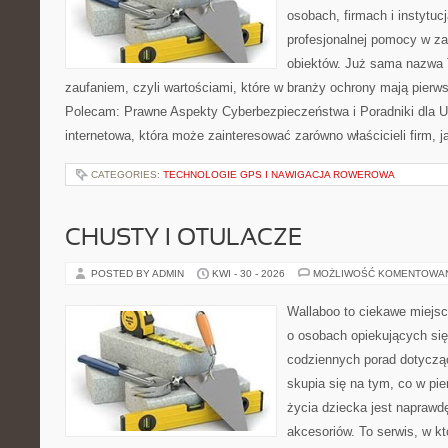
osobach, firmach i instytuc
profesjonalnej pomocy w za
obiektów. Już sama nazwa T
zaufaniem, czyli wartościami, które w branży ochrony mają pierw
Polecam: Prawne Aspekty Cyberbezpieczeństwa i Poradniki dla U
internetowa, która może zainteresować zarówno właścicieli firm, j
CATEGORIES:
TECHNOLOGIE GPS I NAWIGACJA ROWEROWA
CHUSTY I OTULACZE
POSTED BY ADMIN
KWI - 30 - 2026
MOŻLIWOŚĆ KOMENTOWA
Wallaboo to ciekawe miejsc
o osobach opiekujących się
codziennych porad dotyczą
skupia się na tym, co w pi
życia dziecka jest napraw
akcesoriów. To serwis, w k