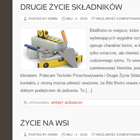
DRUGIE ŻYCIE SKŁADNIKÓW
POSTED BY ADMIN
MAJ - 4 - 2026
MOŻLIWOŚĆ KOMENTOWAN
BibiBistro to miejsce, któr
wybierających wygodne rozw
opisuje charakter bistro, w
tylko smaczne, ale równie
codziennego rytmu. To serw
zainteresować klientów, po
klimatem. Polecam Techniki Przechowywania i Drugie Życie Skła
kontaktu z stroną można odnieść wrażenie, że Bibi Bistro stawia 
dobrym podejściem do jedzenia. To […]
CATEGORIES:
SPRZĘT JEŹDZIECKI
ŻYCIE NA WSI
POSTED BY ADMIN
MAJ - 3 - 2026
MOŻLIWOŚĆ KOMENTOWAN