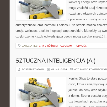
kobiecej energii oraz użyte
mogą znaleźć tutaj różnorod
rozwijaniu własnych zainte
opracowana z myślą o osob
autentyczności oraz harmonii i balansu. Na stronie można znaleźć
urody, wellness, a także inspiracji wnętrzarskich. Materiały są t
dzięki czemu każda odwiedzająca osoba mogą szybko znaleźć [
CATEGORIES:
GRY Z RÓŻNYMI POZIOMAMI TRUDNOŚCI
SZTUCZNA INTELIGENCJA (AI)
POSTED BY ADMIN
MAJ - 8 - 2026
MOŻLIWOŚĆ KOMENTOWAN
Feniks Shop to stale poszer
osób, które cenią wysoką j
jakości do ceny oraz szyb
z domu. Strona została pr
użytkownikach poszukującyc