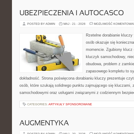
UBEZPIECZENIA I AUTOCASCO
POSTED BY ADMIN
MAJ - 21 - 2026
MOŻLIWOŚĆ KOMENTOWA
Rzetelne dorabianie kluczy t
osób okazuje się konieczn
momencie. Zgubiony klucz 
kluczyk samochodowy, niedz
obudowa, problem z zamkie
zapasowego kompletu to syt
dokładność. Strona poświęcona dorabianiu kluczy prezentuje czyt
osób, które szukają solidnego punktu zajmującego się kluczami,
samochodowymi oraz usługami związanymi z codziennym bezpie
CATEGORIES:
ARTYKUŁY SPONSOROWANE
AUGMENTYKA
POSTED BY ADMIN
MAJ - 20 - 2026
MOŻLIWOŚĆ KOMENTOWA