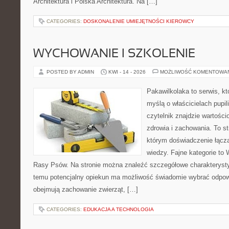
Architektura i Polska Architektura. Na […]
CATEGORIES:
DOSKONALENIE UMIEJĘTNOŚCI KIEROWCY
WYCHOWANIE I SZKOLENIE
POSTED BY ADMIN
KWI - 14 - 2026
MOŻLIWOŚĆ KOMENTOWA
Pakawilkolaka to serwis, kt
myślą o właścicielach pupil
czytelnik znajdzie wartości
zdrowia i zachowania. To s
którym doświadczenie łączą
wiedzy. Fajne kategorie to 
Rasy Psów. Na stronie można znaleźć szczegółowe charakterystyk
temu potencjalny opiekun ma możliwość świadomie wybrać odpowi
obejmują zachowanie zwierząt, […]
CATEGORIES:
EDUKACJA A TECHNOLOGIA