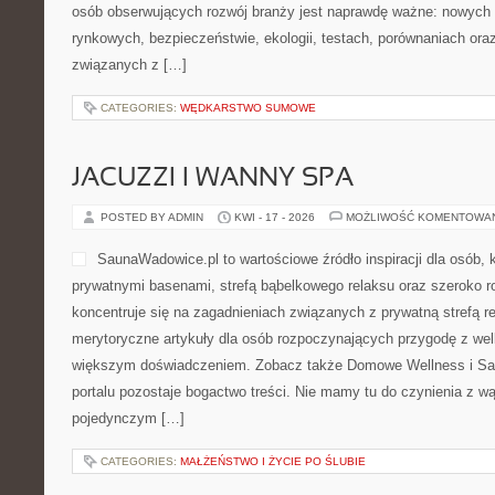
osób obserwujących rozwój branży jest naprawdę ważne: nowych 
rynkowych, bezpieczeństwie, ekologii, testach, porównaniach or
związanych z […]
CATEGORIES:
WĘDKARSTWO SUMOWE
JACUZZI I WANNY SPA
POSTED BY ADMIN
KWI - 17 - 2026
MOŻLIWOŚĆ KOMENTOWA
SaunaWadowice.pl to wartościowe źródło inspiracji dla osób, k
prywatnymi basenami, strefą bąbelkowego relaksu oraz szeroko 
koncentruje się na zagadnieniach związanych z prywatną strefą r
merytoryczne artykuły dla osób rozpoczynających przygodę z well
większym doświadczeniem. Zobacz także Domowe Wellness i S
portalu pozostaje bogactwo treści. Nie mamy tu do czynienia z w
pojedynczym […]
CATEGORIES:
MAŁŻEŃSTWO I ŻYCIE PO ŚLUBIE