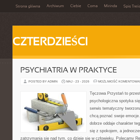
Archiwum
Ciebie
Coma
Mirinda
Strona główna
Spis Treśc
CZTERDZIEŚCI
PSYCHIATRIA W PRAKTYCE
POSTED BY ADMIN
MAJ - 23 - 2026
MOŻLIWOŚĆ KOMENTOWA
Tęczowa Przystań to przes
psychologiczna spotyka się 
serwis tematyczny tworzon
chcą poznać swoje emocje
dobrze oddaje charakter te
się z spokojem, a jednocze
zatrzymania się nad tym, co dzieje się w człowieku. Polecamy Rel