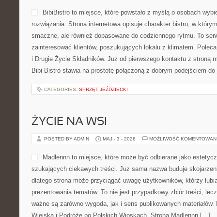
BibiBistro to miejsce, które powstało z myślą o osobach wyb
rozwiązania. Strona internetowa opisuje charakter bistro, w który
smaczne, ale również dopasowane do codziennego rytmu. To serw
zainteresować klientów, poszukujących lokalu z klimatem. Pole
i Drugie Życie Składników. Już od pierwszego kontaktu z stroną 
Bibi Bistro stawia na prostotę połączoną z dobrym podejściem do 
CATEGORIES:
SPRZĘT JEŹDZIECKI
ŻYCIE NA WSI
POSTED BY ADMIN
MAJ - 3 - 2026
MOŻLIWOŚĆ KOMENTOWAN
Madlennn to miejsce, które może być odbierane jako estetycz
szukających ciekawych treści. Już sama nazwa buduje skojarzen
dlatego strona może przyciągać uwagę użytkowników, którzy lubią
prezentowania tematów. To nie jest przypadkowy zbiór treści, lecz
ważne są zarówno wygoda, jak i sens publikowanych materiałów. 
Wiejska i Podróże po Polskich Wioskach. Strona Madlennn […]