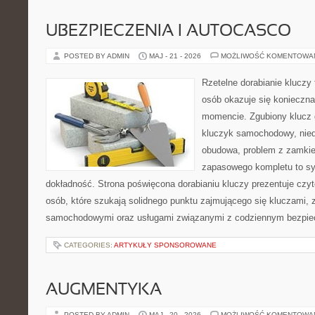
UBEZPIECZENIA I AUTOCASCO
POSTED BY ADMIN
MAJ - 21 - 2026
MOŻLIWOŚĆ KOMENTOWA
Rzetelne dorabianie kluczy t
osób okazuje się konieczn
momencie. Zgubiony klucz 
kluczyk samochodowy, niedz
obudowa, problem z zamkie
zapasowego kompletu to syt
dokładność. Strona poświęcona dorabianiu kluczy prezentuje czyt
osób, które szukają solidnego punktu zajmującego się kluczami,
samochodowymi oraz usługami związanymi z codziennym bezpie
CATEGORIES:
ARTYKUŁY SPONSOROWANE
AUGMENTYKA
POSTED BY ADMIN
MAJ - 20 - 2026
MOŻLIWOŚĆ KOMENTOWA