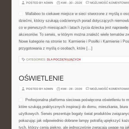
POSTED BY ADMIN
KWI - 30 - 2026
MOŻLIWOŚĆ KOMENTOWA
Wallaboo to ciekawe miejsce w sieci stworzone z myślą o os
dziećmi, którzy szukają codziennych porad dotyczących niemowlą
co w pierwszych miesiącach i latach życia dziecka jest napraw
akcesoriów. To serwis, w którym można znaleźć wiele tematów z
Nowe kategorie na stronie to: Karmienie i Posiłki i Karmienie i Pos
przygotowana z myślą o osobach, które […]
CATEGORIES:
DLA POCZĄTKUJĄCYCH
OŚWIETLENIE
POSTED BY ADMIN
KWI - 28 - 2026
MOŻLIWOŚĆ KOMENTOWA
Profesjonalna platforma sieciowa poświęcona oświetleniu to m
które szukają praktycznych inspiracji do domu, mieszkania, biura 
użytkowych. Serwis prezentuje bogaty świat produktów związanyc
pokazując jak odpowiednio dobrane lampy potrafią upiększyć każd
tych, którzy cenią piękno, ale jednocześnie zwracają uwagę na j