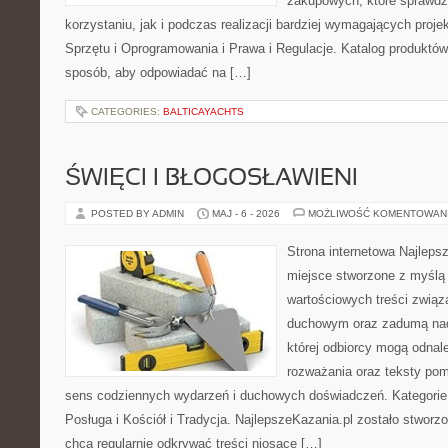
zakupowych, które sprawdz
korzystaniu, jak i podczas realizacji bardziej wymagających proj
Sprzętu i Oprogramowania i Prawa i Regulacje. Katalog produktów
sposób, aby odpowiadać na […]
CATEGORIES:
BALTICAYACHTS
ŚWIĘCI I BŁOGOSŁAWIENI
POSTED BY ADMIN
MAJ - 6 - 2026
MOŻLIWOŚĆ KOMENTOWAN
Strona internetowa Najleps
miejsce stworzone z myślą 
wartościowych treści związ
duchowym oraz zadumą nad
której odbiorcy mogą odnal
rozważania oraz teksty pom
sens codziennych wydarzeń i duchowych doświadczeń. Kategorie n
Posługa i Kościół i Tradycja. NajlepszeKazania.pl zostało stworz
chcą regularnie odkrywać treści niosące […]