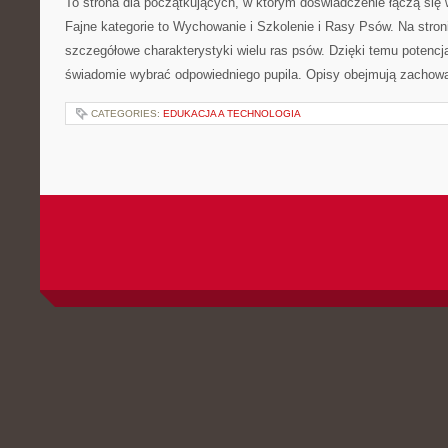
To strona dla początkujących, w którym doświadczenie łączą się 
Fajne kategorie to Wychowanie i Szkolenie i Rasy Psów. Na stro
szczegółowe charakterystyki wielu ras psów. Dzięki temu potenc
świadomie wybrać odpowiedniego pupila. Opisy obejmują zachowa
CATEGORIES:
EDUKACJA A TECHNOLOGIA