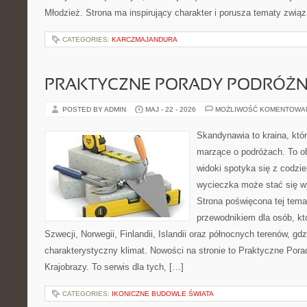
Młodzież. Strona ma inspirujący charakter i porusza tematy zwią
CATEGORIES:
KARCZMAJANDURA
PRAKTYCZNE PORADY PODRÓŻN
POSTED BY ADMIN
MAJ - 22 - 2026
MOŻLIWOŚĆ KOMENTOWA
Skandynawia to kraina, któ
marzące o podróżach. To o
widoki spotyka się z codz
wycieczka może stać się 
Strona poświęcona tej tema
przewodnikiem dla osób, kt
Szwecji, Norwegii, Finlandii, Islandii oraz północnych terenów, gdz
charakterystyczny klimat. Nowości na stronie to Praktyczne Pora
Krajobrazy. To serwis dla tych, […]
CATEGORIES:
IKONICZNE BUDOWLE ŚWIATA