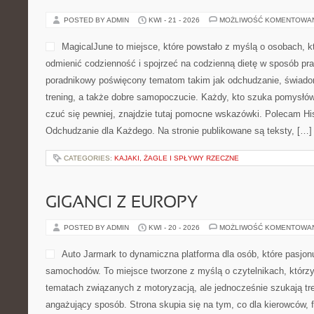
POSTED BY ADMIN
KWI - 21 - 2026
MOŻLIWOŚĆ KOMENTOWA
MagicalJune to miejsce, które powstało z myślą o osobach, k
odmienić codzienność i spojrzeć na codzienną dietę w sposób pra
poradnikowy poświęcony tematom takim jak odchudzanie, świado
trening, a także dobre samopoczucie. Każdy, kto szuka pomysłów, a
czuć się pewniej, znajdzie tutaj pomocne wskazówki. Polecam Hi
Odchudzanie dla Każdego. Na stronie publikowane są teksty, […]
CATEGORIES:
KAJAKI, ŻAGLE I SPŁYWY RZECZNE
GIGANCI Z EUROPY
POSTED BY ADMIN
KWI - 20 - 2026
MOŻLIWOŚĆ KOMENTOWA
Auto Jarmark to dynamiczna platforma dla osób, które pasjon
samochodów. To miejsce tworzone z myślą o czytelnikach, którzy
tematach związanych z motoryzacją, ale jednocześnie szukają tr
angażujący sposób. Strona skupia się na tym, co dla kierowców, 