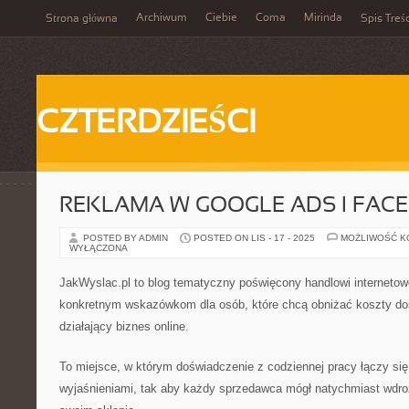
Archiwum
Ciebie
Coma
Mirinda
Strona główna
Spis Treśc
CZTERDZIEŚCI
REKLAMA W GOOGLE ADS I FAC
POSTED BY ADMIN
POSTED ON LIS - 17 - 2025
MOŻLIWOŚĆ 
WYŁĄCZONA
JakWyslac.pl to blog tematyczny poświęcony handlowi internetow
konkretnym wskazówkom dla osób, które chcą obniżać koszty do
działający biznes online.
To miejsce, w którym doświadczenie z codziennej pracy łączy si
wyjaśnieniami, tak aby każdy sprzedawca mógł natychmiast wdro