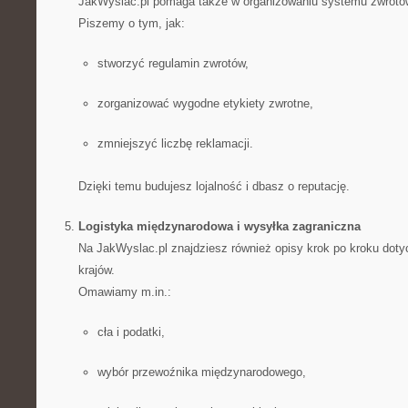
JakWyslac.pl pomaga także w organizowaniu systemu zwrotów 
Piszemy o tym, jak:
stworzyć regulamin zwrotów,
zorganizować wygodne etykiety zwrotne,
zmniejszyć liczbę reklamacji.
Dzięki temu budujesz lojalność i dbasz o reputację.
Logistyka międzynarodowa i wysyłka zagraniczna
Na JakWyslac.pl znajdziesz również opisy krok po kroku doty
krajów.
Omawiamy m.in.:
cła i podatki,
wybór przewoźnika międzynarodowego,