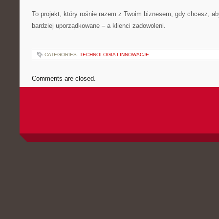
To projekt, który rośnie razem z Twoim biznesem, gdy chcesz, a
bardziej uporządkowane – a klienci zadowoleni.
CATEGORIES:
TECHNOLOGIA I INNOWACJE
Comments are closed.