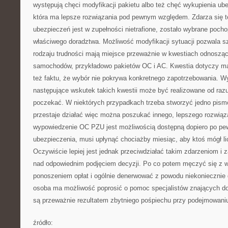
występują chęci modyfikacji pakietu albo też chęć wykupienia ube
która ma lepsze rozwiązania pod pewnym względem. Zdarza się te
ubezpieczeń jest w zupełności nietrafione, zostało wybrane pocho
właściwego doradztwa. Możliwość modyfikacji sytuacji pozwala s
rodzaju trudności mają miejsce przeważnie w kwestiach odnosząc
samochodów, przykładowo pakietów OC i AC. Kwestia dotyczy ma
też faktu, że wybór nie pokrywa konkretnego zapotrzebowania. 
następujące wskutek takich kwestii może być realizowane od razu
poczekać. W niektórych przypadkach trzeba stworzyć jedno pism
przestaje działać więc można poszukać innego, lepszego rozwiąz
wypowiedzenie OC PZU jest możliwością dostępną dopiero po pe
ubezpieczenia, musi upłynąć chociażby miesiąc, aby ktoś mógł li
Oczywiście lepiej jest jednak przeciwdziałać takim zdarzeniom i 
nad odpowiednim podjęciem decyzji. Po co potem męczyć się z w
ponoszeniem opłat i ogólnie denerwować z powodu niekoniecznie d
osoba ma możliwość poprosić o pomoc specjalistów znających do
są przeważnie rezultatem zbytniego pośpiechu przy podejmowaniu
źródło: