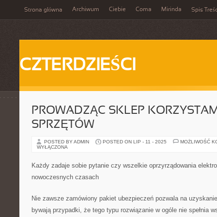
Archiwum
Ciebie
Coma
Mirinda
Strona główna
Spis Treśc
CZTERDZIEŚCI
PROWADZĄC SKLEP KORZYSTAM
SPRZĘTÓW
POSTED BY ADMIN
POSTED ON LIP - 11 - 2025
MOŻLIWOŚĆ K
WYŁĄCZONA
Każdy zadaje sobie pytanie czy wszelkie oprzyrządowania elekt
nowoczesnych czasach
Nie zawsze zamówiony pakiet ubezpieczeń pozwala na uzyskanie 
bywają przypadki, że tego typu rozwiązanie w ogóle nie spełnia w