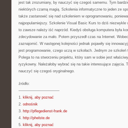
jest tak zrozumiany, by nauczyć się czegoś samemu. Tym bardzie
niektórych czarną magią. Szkolenia informatyczne to jeden ze sp
także zastanowić się nad szkoleniem w oprogramowaniu, poniewa
najpopularniejszy. Szkolenie Visual Basic Kurs to dziś niezwykle
to zawsze należy iść naprzód. Kiedyś obsługa komputera była kor
zdecydowanie za mało. Potem przyszedł czas na Internet. Wobec 
zaznajomić. W następnej kolejności jednak pojawiły się innowacy
jest programowanie, czego uczą w szkołach. Jednym ze szkoleń t
Polega to na stworzeniu projektu, który sam w sobie jest właściw
ryzykowny. Należałoby wybrać się na takie interesujące zajęcia. 
nauczyć się czegoś oryginalnego.
źródło:
———————————
1.
kliknij, aby poznać
2.
odnośnik
3.
http://pflegedienst-frank.de
4.
http://phelste.de
5.
kliknij, aby poznać