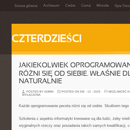
Archiwum
Ciebie
Coma
Mirinda
Strona główna
Spis Treśc
CZTERDZIEŚCI
JAKIEKOLWIEK OPROGRAMOWAN
RÓŻNI SIĘ OD SIEBIE. WŁAŚNIE 
NATURALNIE
POSTED BY ADMIN
POSTED ON SIE - 13 - 2025
MOŻLIWOŚĆ 
WYŁĄCZONA
Każde oprogramowanie peceta różni się od siebie. Skutkiem tego
Szkolenia z aspektu informatyki kreowane są dla ludzi, żeby miel
oryginalnych rzeczy oraz posiadania takich samych kwalifikacji, c