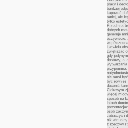
pracy i decy
bardziej odp
kupować duż
mniej, ale l
tylko estety
Przedmiot tr
dobrych mate
generuje mni
oczywiście, 
współczesną
i w wielu ob
zwiększać d
gdy jedynym 
dostawy, a j
wytwarzania
przypomina, 
natychmiast
nie musi by
być również
docenić kuns
Ciekawym zja
więcej młody
sposób na ba
latach domi
prezentacjac
osób zaczyna
zobaczyć i d
niż wirtualn
z rzeczywist