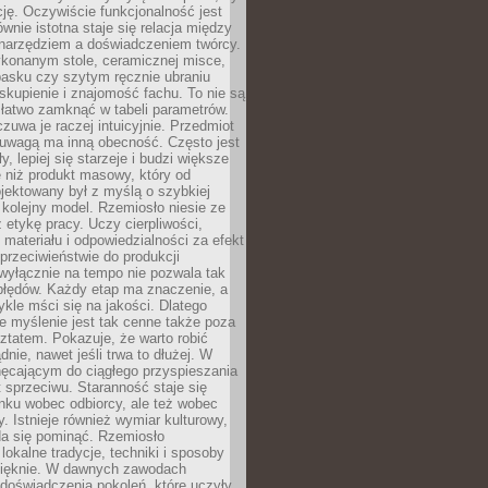
cję. Oczywiście funkcjonalność jest
ównie istotna staje się relacja między
 narzędziem a doświadczeniem twórcy.
konanym stole, ceramicznej misce,
asku czy szytym ręcznie ubraniu
skupienie i znajomość fachu. To nie są
 łatwo zamknąć w tabeli parametrów.
zuwa je raczej intuicyjnie. Przedmiot
uwagą ma inną obecność. Często jest
ły, lepiej się starzeje i budzi większe
 niż produkt masowy, który od
jektowany był z myślą o szybkiej
kolejny model. Rzemiosło niesie ze
 etykę pracy. Uczy cierpliwości,
materiału i odpowiedzialności za efekt
rzeciwieństwie do produkcji
wyłącznie na tempo nie pozwala tak
błędów. Każdy etap ma znaczenie, a
kle mści się na jakości. Dlatego
e myślenie jest tak cenne także poza
tatem. Pokazuje, że warto robić
dnie, nawet jeśli trwa to dłużej. W
hęcającym do ciągłego przyspieszania
t sprzeciwu. Staranność staje się
nku wobec odbiorcy, ale też wobec
y. Istnieje również wymiar kulturowy,
da się pominąć. Rzemiosło
lokalne tradycje, techniki i sposoby
pięknie. W dawnych zawodach
doświadczenia pokoleń, które uczyły