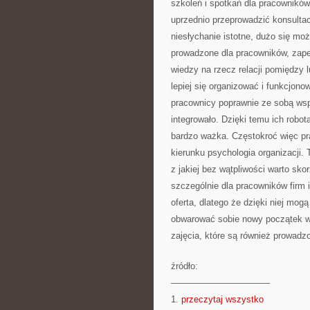
szkoleń i spotkań dla pracowników
uprzednio przeprowadzić konsultacj
niesłychanie istotne, dużo się moż
prowadzone dla pracowników, zape
wiedzy na rzecz relacji pomiędzy 
lepiej się organizować i funkcjonow
pracownicy poprawnie ze sobą współ
integrowało. Dzięki temu ich robota
bardzo ważka. Częstokroć więc pra
kierunku psychologia organizacji. 
z jakiej bez wątpliwości warto sko
szczególnie dla pracowników firm i
oferta, dlatego że dzięki niej mog
obwarować sobie nowy początek w ż
zajęcia, które są również prowad
źródło:
———————————
1.
przeczytaj wszystko