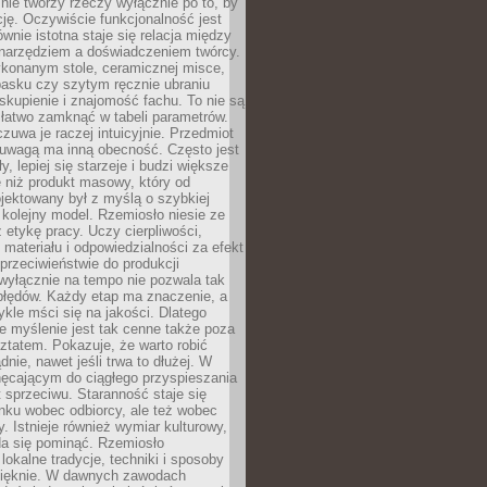
nie tworzy rzeczy wyłącznie po to, by
cję. Oczywiście funkcjonalność jest
ównie istotna staje się relacja między
 narzędziem a doświadczeniem twórcy.
konanym stole, ceramicznej misce,
asku czy szytym ręcznie ubraniu
skupienie i znajomość fachu. To nie są
 łatwo zamknąć w tabeli parametrów.
zuwa je raczej intuicyjnie. Przedmiot
uwagą ma inną obecność. Często jest
ły, lepiej się starzeje i budzi większe
 niż produkt masowy, który od
jektowany był z myślą o szybkiej
kolejny model. Rzemiosło niesie ze
 etykę pracy. Uczy cierpliwości,
materiału i odpowiedzialności za efekt
rzeciwieństwie do produkcji
wyłącznie na tempo nie pozwala tak
błędów. Każdy etap ma znaczenie, a
kle mści się na jakości. Dlatego
e myślenie jest tak cenne także poza
tatem. Pokazuje, że warto robić
dnie, nawet jeśli trwa to dłużej. W
hęcającym do ciągłego przyspieszania
t sprzeciwu. Staranność staje się
nku wobec odbiorcy, ale też wobec
y. Istnieje również wymiar kulturowy,
da się pominąć. Rzemiosło
lokalne tradycje, techniki i sposoby
pięknie. W dawnych zawodach