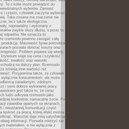
zji. To z kolei może prowadzić do
owiedzialnych wyborów. Zamiast
o i często, człowiek zaczyna wybierać
epiej. Taka zmiana ma znaczenie nie
czne, lecz także ekologiczne.
wały, naprawialny i wykonany z
riałów zwykle służy dłużej, a przez to
ej odpadów. Nie oznacza to
że rzemiosło powinno zastąpić całą
 produkcję. Masowość bywa potrzebna
szarach pozwala obniżać koszty oraz
ostępność. Problem pojawia się wtedy,
kryterium staje się cena i szybkość
akość, trwałość oraz warunki
 schodzą na dalszy plan. Rzemiosło
że istnieją inne wartości niż
owość. Przypomina także, że człowiek
ć wyłącznie konsumentem, ale może
 odbiorcą świadomym, zdolnym
zt i sens dobrze wykonanej pracy.
wiskiem jest także to, że coraz
ch ludzi odkrywa rzemiosło jako
rdziej konkretne, namacalne życie. Po
nacji zawodów opartych na ekranach,
h i nieustannej komunikacji część
 tęsknić za pracą, której efekt można
otknąć. Warsztat daje inną satysfakcję
y obieg informacji. Pozwala mierzyć się
ym materiałem, a nie wyłącznie z