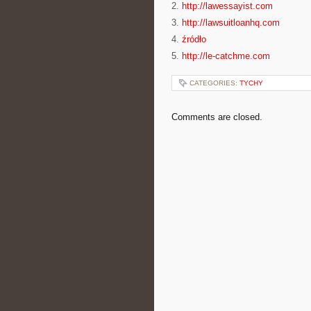
2.
http://lawessayist.com
3.
http://lawsuitloanhq.com
4.
źródło
5.
http://le-catchme.com
CATEGORIES:
TYCHY
Comments are closed.