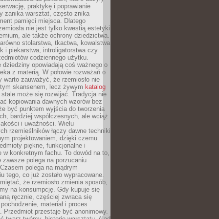
serwację, praktykę i poprawianie
y zanika warsztat, często znika
ment pamięci miejsca. Dlatego
zemiosła nie jest tylko kwestią estetyki
emium, ale także ochrony dziedzictwa.
arówno stolarstwa, tkactwa, kowalstwa
ak i piekarstwa, introligatorstwa czy
rzedmiotów codziennego użytku.
e dziedziny opowiadają coś ważnego o
wieka z materią. W połowie rozważań o
y warto zauważyć, że rzemiosło nie
ętym skansenem, lecz żywym
katalog
 stale może się rozwijać. Tradycja nie
ać kopiowania dawnych wzorów bez
oże być punktem wyjścia do tworzenia
h, bardziej współczesnych, ale wciąż
jakości i uważności. Wielu
ch rzemieślników łączy dawne techniki
ym projektowaniem, dzięki czemu
edmioty piękne, funkcjonalne i
e w konkretnym fachu. To dowód na to,
e zawsze polega na porzucaniu
. Czasem polega na mądrym
u tego, co już zostało wypracowane.
miętać, że rzemiosło zmienia sposób,
zymy na konsumpcję. Gdy kupuje się
ną ręcznie, częściej zwraca się
 pochodzenie, materiał i proces
. Przedmiot przestaje być anonimowy.
 twarz twórcy, historię warsztatu, ślad