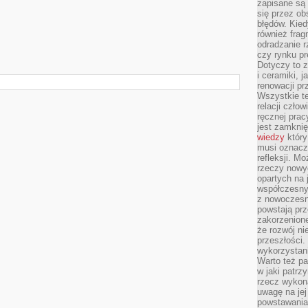
zapisane są 
się przez ob
błędów. Kied
również frag
odradzanie r
czy rynku pr
Dotyczy to z
i ceramiki, j
renowacji p
Wszystkie t
relacji czło
ręcznej prac
jest zamkni
wiedzy
który
musi oznacz
refleksji. M
rzeczy nowyc
opartych na 
współczesny
z nowoczesn
powstają prz
zakorzenion
że rozwój ni
przeszłości
wykorzystani
Warto też pa
w jaki patr
rzecz wykona
uwagę na jej
powstawania