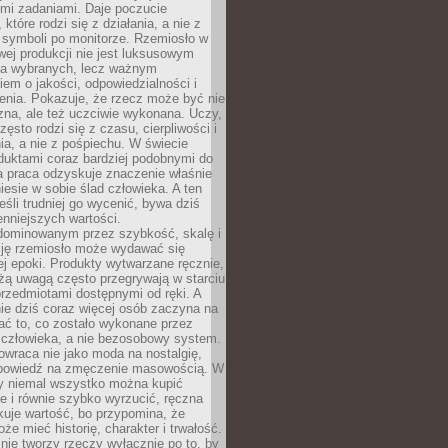
ymi zadaniami. Daje poczucie
które rodzi się z działania, a nie z
 symboli po monitorze. Rzemiosło w
ej produkcji nie jest luksusowym
la wybranych, lecz ważnym
em o jakości, odpowiedzialności i
enia. Pokazuje, że rzecz może być nie
zna, ale też uczciwie wykonana. Uczy,
zęsto rodzi się z czasu, cierpliwości i
a, a nie z pośpiechu. W świecie
duktami coraz bardziej podobnymi do
a praca odzyskuje znaczenie właśnie
niesie w sobie ślad człowieka. A ten
jeśli trudniej go wycenić, bywa dziś
enniejszych wartości.
dominowanym przez szybkość, skalę i
ję rzemiosło może wydawać się
j epoki. Produkty wytwarzane ręcznie,
użą uwagą często przegrywają w starciu
rzedmiotami dostępnymi od ręki. A
ie dziś coraz więcej osób zaczyna na
ać to, co zostało wykonane przez
 człowieka, a nie bezosobowy system.
wraca nie jako moda na nostalgię,
dpowiedź na zmęczenie masowością. W
y niemal wszystko można kupić
e i równie szybko wyrzucić, ręczna
uje wartość, bo przypomina, że
że mieć historię, charakter i trwałość.
nie tworzy rzeczy wyłącznie po to, by