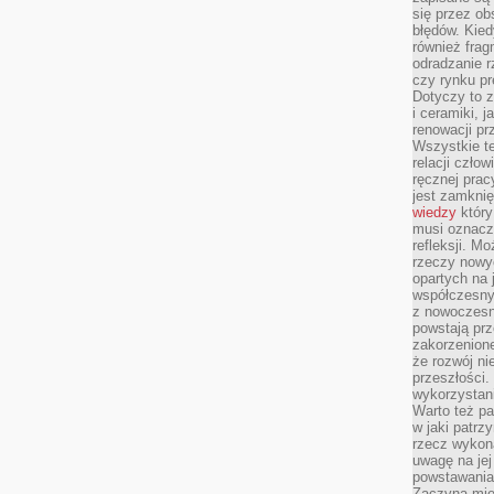
się przez ob
błędów. Kied
również frag
odradzanie r
czy rynku pr
Dotyczy to z
i ceramiki, j
renowacji p
Wszystkie t
relacji czło
ręcznej prac
jest zamkni
wiedzy
który
musi oznacz
refleksji. M
rzeczy nowyc
opartych na 
współczesny
z nowoczesn
powstają prz
zakorzenion
że rozwój ni
przeszłości
wykorzystani
Warto też pa
w jaki patr
rzecz wykona
uwagę na jej
powstawania
Zaczyna mieć