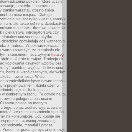
doświadczenia pokoleń, które uczyły
serwację, praktykę i poprawianie
y zanika warsztat, często znika
ment pamięci miejsca. Dlatego
zemiosła nie jest tylko kwestią estetyki
emium, ale także ochrony dziedzictwa.
arówno stolarstwa, tkactwa, kowalstwa
ak i piekarstwa, introligatorstwa czy
rzedmiotów codziennego użytku.
e dziedziny opowiadają coś ważnego o
wieka z materią. W połowie rozważań o
y warto zauważyć, że rzemiosło nie
ętym skansenem, lecz żywym
katalog
 stale może się rozwijać. Tradycja nie
ać kopiowania dawnych wzorów bez
oże być punktem wyjścia do tworzenia
h, bardziej współczesnych, ale wciąż
jakości i uważności. Wielu
ch rzemieślników łączy dawne techniki
ym projektowaniem, dzięki czemu
edmioty piękne, funkcjonalne i
e w konkretnym fachu. To dowód na to,
e zawsze polega na porzucaniu
. Czasem polega na mądrym
u tego, co już zostało wypracowane.
miętać, że rzemiosło zmienia sposób,
zymy na konsumpcję. Gdy kupuje się
ną ręcznie, częściej zwraca się
 pochodzenie, materiał i proces
. Przedmiot przestaje być anonimowy.