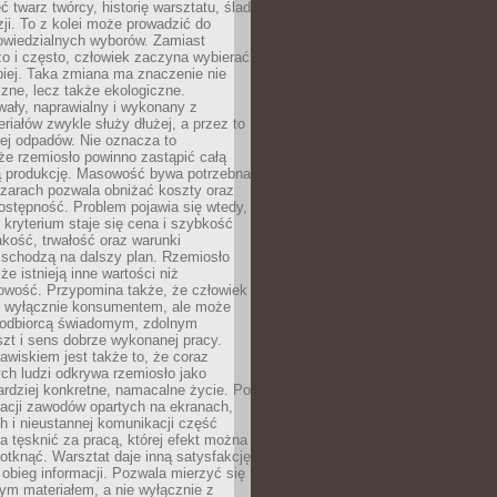
 twarz twórcy, historię warsztatu, ślad
zji. To z kolei może prowadzić do
owiedzialnych wyborów. Zamiast
o i często, człowiek zaczyna wybierać
epiej. Taka zmiana ma znaczenie nie
czne, lecz także ekologiczne.
wały, naprawialny i wykonany z
riałów zwykle służy dłużej, a przez to
ej odpadów. Nie oznacza to
że rzemiosło powinno zastąpić całą
 produkcję. Masowość bywa potrzebna
szarach pozwala obniżać koszty oraz
ostępność. Problem pojawia się wtedy,
kryterium staje się cena i szybkość
akość, trwałość oraz warunki
 schodzą na dalszy plan. Rzemiosło
że istnieją inne wartości niż
owość. Przypomina także, że człowiek
ć wyłącznie konsumentem, ale może
 odbiorcą świadomym, zdolnym
zt i sens dobrze wykonanej pracy.
wiskiem jest także to, że coraz
ch ludzi odkrywa rzemiosło jako
rdziej konkretne, namacalne życie. Po
nacji zawodów opartych na ekranach,
h i nieustannej komunikacji część
 tęsknić za pracą, której efekt można
otknąć. Warsztat daje inną satysfakcję
y obieg informacji. Pozwala mierzyć się
ym materiałem, a nie wyłącznie z