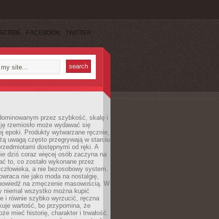
SCRIBE
FACEBOOK
TWITTER
dominowanym przez szybkość, skalę i
ję rzemiosło może wydawać się
j epoki. Produkty wytwarzane ręcznie,
użą uwagą często przegrywają w starciu
rzedmiotami dostępnymi od ręki. A
ie dziś coraz więcej osób zaczyna na
ać to, co zostało wykonane przez
 człowieka, a nie bezosobowy system.
wraca nie jako moda na nostalgię,
dpowiedź na zmęczenie masowością. W
y niemal wszystko można kupić
e i równie szybko wyrzucić, ręczna
uje wartość, bo przypomina, że
że mieć historię, charakter i trwałość.