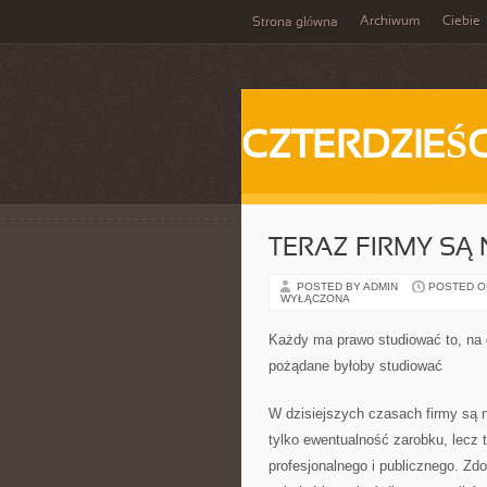
Archiwum
Ciebie
Strona główna
CZTERDZIEŚC
TERAZ FIRMY S
POSTED BY ADMIN
POSTED ON 
WYŁĄCZONA
Każdy ma prawo studiować to, na c
pożądane byłoby studiować
W dzisiejszych czasach firmy są 
tylko ewentualność zarobku, lecz 
profesjonalnego i publicznego. Zd