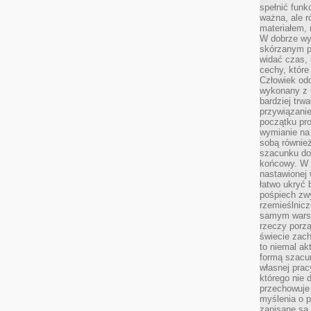
spełnić funk
ważna, ale r
materiałem,
W dobrze wy
skórzanym p
widać czas, 
cechy, które
Człowiek odc
wykonany z 
bardziej trwa
przywiązanie
początku pro
wymianie na 
sobą również
szacunku do 
końcowy. W p
nastawionej 
łatwo ukryć 
pośpiech zwy
rzemieślnicz
samym warsz
rzeczy porzą
świecie zac
to niemal ak
formą szacu
własnej prac
którego nie 
przechowuje 
myślenia o 
zapisane są 