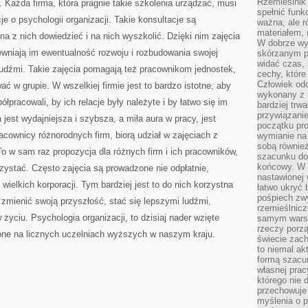
Rzemieślnik 
. Każda firma, która pragnie takie szkolenia urządzać, musi
spełnić funk
e o psychologii organizacji. Takie konsultacje są
ważna, ale r
materiałem,
na z nich dowiedzieć i na nich wyszkolić. Dzięki nim zajęcia
W dobrze wy
wniają im ewentualność rozwoju i rozbudowania swojej
skórzanym p
widać czas, 
ludźmi. Takie zajęcia pomagają też pracownikom jednostek,
cechy, które
Człowiek odc
ać w grupie. W wszelkiej firmie jest to bardzo istotne, aby
wykonany z 
pracowali, by ich relacje były należyte i by łatwo się im
bardziej trwa
przywiązanie
 jest wydajniejsza i szybsza, a miła aura w pracy, jest
początku pro
cownicy różnorodnych firm, biorą udział w zajęciach z
wymianie na 
sobą również
To w sam raz propozycja dla różnych firm i ich pracowników,
szacunku do 
końcowy. W p
rzystać. Często zajęcia są prowadzone nie odpłatnie,
nastawionej 
 wielkich korporacji. Tym bardziej jest to do nich korzystna
łatwo ukryć 
pośpiech zwy
ą zmienić swoją przyszłość, stać się lepszymi ludźmi,
rzemieślnicz
yciu. Psychologia organizacji, to dzisiaj nader wzięte
samym warsz
rzeczy porzą
zone na licznych uczelniach wyższych w naszym kraju.
świecie zac
to niemal ak
formą szacu
własnej prac
którego nie 
przechowuje 
myślenia o 