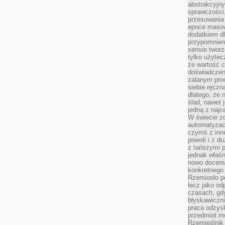
abstrakcyjn
sprawczości, 
przesuwania
epoce masow
dodatkiem d
przypomnieni
sensie tworz
tylko użytec
że wartość c
doświadczeni
zalanym pro
siebie ręczn
dlatego, że 
ślad, nawet 
jedną z najc
W świecie z
automatyzac
czymś z inne
powoli i z d
z tańszymi p
jednak właśn
nowo doceni
konkretnego
Rzemiosło po
lecz jako o
czasach, gd
błyskawiczni
praca odzysk
przedmiot mo
Rzemieślnik 