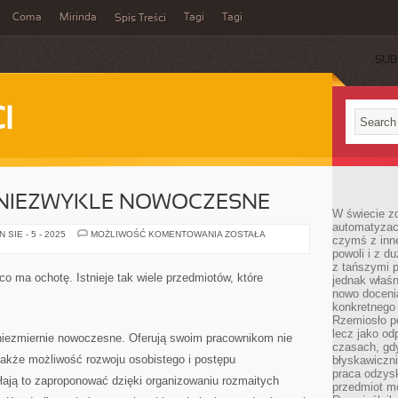
Coma
Mirinda
Tagi
Tagi
Spis Treści
SUB
I
Ą NIEZWYKLE NOWOCZESNE
W świecie z
automatyzac
TERAZ
SIE - 5 - 2025
MOŻLIWOŚĆ KOMENTOWANIA
ZOSTAŁA
czymś z inne
FIRMY
powoli i z d
SĄ
NIEZWYKLE
z tańszymi p
NOWOCZESNE
o ma ochotę. Istnieje tak wiele przedmiotów, które
jednak właśn
nowo doceni
konkretnego
Rzemiosło po
lecz jako o
niezmiernie nowoczesne. Oferują swoim pracownikom nie
czasach, gd
także możliwość rozwoju osobistego i postępu
błyskawiczni
praca odzysk
ołają to zaproponować dzięki organizowaniu rozmaitych
przedmiot mo