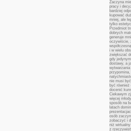
Zaczyna mieć
pracy i decy
bardziej odp
kupować duż
mniej, ale l
tylko estety
Przedmiot tr
dobrych mate
generuje mni
oczywiście, 
współczesną
i w wielu ob
zwiększać d
gdy jedynym 
dostawy, a j
wytwarzania
przypomina, 
natychmiast
nie musi by
być również
docenić kuns
Ciekawym zja
więcej młody
sposób na ba
latach domi
prezentacjac
osób zaczyna
zobaczyć i d
niż wirtualn
z rzeczywist