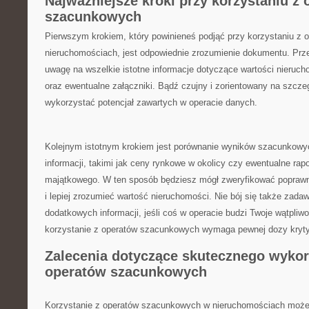
Najważniejsze ‍kroki przy korzystaniu ⁣z
szacunkowych
Pierwszym krokiem,⁢ który powinieneś podjąć przy korzystaniu z
nieruchomościach,‍ jest odpowiednie zrozumienie dokumentu. Prz
uwagę⁤ na‌ wszelkie istotne informacje dotyczące wartości nieruc
oraz ewentualne załączniki. Bądź ​czujny‌ i zorientowany na szcze
wykorzystać⁣ potencjał ⁤zawartych ​w‌ operacie danych.
Kolejnym istotnym krokiem jest porównanie wyników szacunkowyc
⁢informacji, takimi jak ceny rynkowe⁢ w ⁣okolicy czy ewentualne ⁢ra
majątkowego. W ten sposób będziesz mógł ‍zweryfikować popraw
i lepiej zrozumieć wartość nieruchomości. Nie bój się‌ także zadaw
dodatkowych informacji, ‌jeśli‌ coś ‌w operacie‌ budzi Twoje wątpliw
korzystanie z operatów szacunkowych ​wymaga ​pewnej dozy kryty
Zalecenia dotyczące skutecznego wyko
operatów szacunkowych
Korzystanie​ z operatów szacunkowych​ w ‌nieruchomościach moż