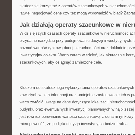
⁣skutecznie korzystać ​z operatów szacunkowych w nieruchomościa
łatwiej negocjować cenę czy też mogą wprowadzić​ w błąd? Zapra
Jak ‌działają operaty szacunkowe w ni
W dzisiejszych czasach ‍operaty⁤ szacunkowe ‍w nieruchomościach 
‍przydatne narzędzie⁤ przy podejmowaniu decyzji inwestycyjnych. D
poznać ‍wartość rynkową danej nieruchomości oraz dokładnie prze
inwestycyjny ‌obiektu.⁢ Warto zatem wiedzieć,⁣ jak skutecznie ⁣kor
szacunkowych, aby​ osiągnąć zamierzone cele.
Kluczem⁣ do‍ skutecznego wykorzystania operatów szacunkowych j
zawartych w nich informacji oraz umiejętne ​zastosowanie ich w p
warto ⁤zwrócić uwagę na dane dotyczące​ lokalizacji nieruchomości,
budynku⁣ oraz ewentualnych inwestycji planowanych w najbliższej 
jest⁤ również porównanie wartości szacunkowej z‍ cenami ⁣rynkowy
⁢mieć pewność, ‌że podjęta decyzja ⁢inwestycyjna będzie⁣ trafna.