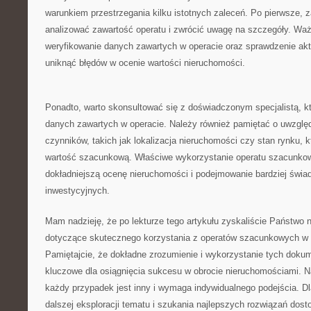
‌warunkiem przestrzegania kilku istotnych zaleceń. Po pierwsze, ​
analizować zawartość ​operatu i zwrócić uwagę na szczegóły. Ważn
weryfikowanie ‍danych⁤ zawartych w operacie ⁣oraz sprawdzenie​ aktu
uniknąć błędów⁢ w ocenie wartości⁤ nieruchomości.
Ponadto, warto skonsultować się z⁤ doświadczonym specjalistą, któ
danych zawartych w operacie. Należy również‌ pamiętać⁢ o uwzgl
czynników, takich‍ jak ​lokalizacja ⁣nieruchomości czy stan rynku,
wartość szacunkową. Właściwe wykorzystanie operatu szacunkow
dokładniejszą ⁣ocenę nieruchomości i podejmowanie bardziej świad
inwestycyjnych.
Mam nadzieję, że po lekturze tego artykułu zyskaliście Państwo 
dotyczące skutecznego korzystania z operatów szacunkowych w
Pamiętajcie, że ⁤dokładne zrozumienie‌ i‌ wykorzystanie tych doku
kluczowe ​dla‍ osiągnięcia ⁢sukcesu w⁣ obrocie nieruchomościami. 
każdy przypadek⁤ jest inny i wymaga indywidualnego podejścia. 
dalszej ⁢eksploracji​ tematu ‍i szukania najlepszych ⁤rozwiązań ‌