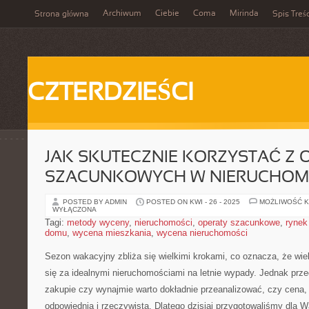
Archiwum
Ciebie
Coma
Mirinda
Strona główna
Spis Treśc
CZTERDZIEŚCI
JAK SKUTECZNIE KORZYSTAĆ Z
SZACUNKOWYCH W NIERUCHOM
POSTED BY ADMIN
POSTED ON KWI - 26 - 2025
MOŻLIWOŚĆ 
WYŁĄCZONA
Tagi:
metody wyceny
,
nieruchomości
,
operaty szacunkowe
,
rynek
domu
,
wycena mieszkania
,
wycena nieruchomości
Sezon wakacyjny zbliża ⁤się wielkimi krokami, co oznacza, że wie
‍się za idealnymi nieruchomościami na letnie wypady.‌ Jednak prze
zakupie⁣ czy wynajmie warto ‌dokładnie przeanalizować,‍ czy​ cena, 
odpowiednia i rzeczywista. ⁤Dlatego dzisiaj przygotowaliśmy dla⁢ Wa