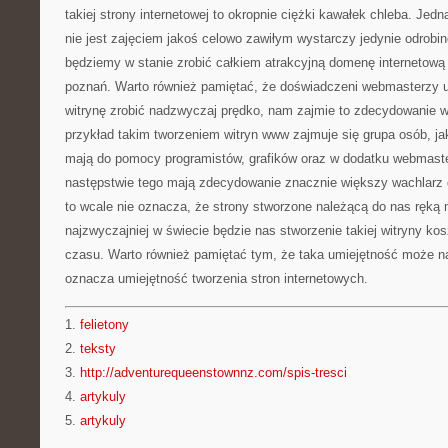
takiej strony internetowej to okropnie ciężki kawałek chleba. Jed
nie jest zajęciem jakoś celowo zawiłym wystarczy jedynie odrobi
będziemy w stanie zrobić całkiem atrakcyjną domenę internetową 
poznań. Warto również pamiętać, że doświadczeni webmasterzy 
witrynę zrobić nadzwyczaj prędko, nam zajmie to zdecydowanie wi
przykład takim tworzeniem witryn www zajmuje się grupa osób, j
mają do pomocy programistów, grafików oraz w dodatku webmaster
następstwie tego mają zdecydowanie znacznie większy wachlarz 
to wcale nie oznacza, że strony stworzone należącą do nas ręką
najzwyczajniej w świecie będzie nas stworzenie takiej witryny ko
czasu. Warto również pamiętać tym, że taka umiejętność może n
oznacza umiejętność tworzenia stron internetowych.
1.
felietony
2.
teksty
3.
http://adventurequeenstownnz.com/spis-tresci
4.
artykuly
5.
artykuly