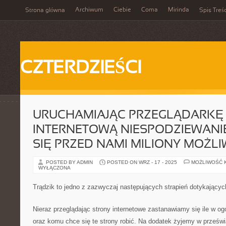
Archiwum
Ciebie
Coma
Mirinda
Strona główna
Spis Treśc
CZTERDZIEŚCI
URUCHAMIAJĄC PRZEGLĄDARKĘ
INTERNETOWĄ NIESPODZIEWANI
SIĘ PRZED NAMI MILIONY MOŻL
POSTED BY ADMIN
POSTED ON WRZ - 17 - 2025
MOŻLIWOŚĆ 
WYŁĄCZONA
Trądzik to jedno z zazwyczaj następujących strapień dotykający
Nieraz przeglądając strony internetowe zastanawiamy się ile w ogó
oraz komu chce się te strony robić. Na dodatek żyjemy w prześwi