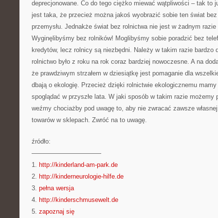
deprecjonowane. Co do tego ciężko miewać wątpliwości – tak to ju
jest taka, że przecież można jakoś wyobrazić sobie ten świat bez
przemysłu. Jednakże świat bez rolnictwa nie jest w żadnym razie
Wyginęlibyśmy bez rolników! Moglibyśmy sobie poradzić bez tel
kredytów, lecz rolnicy są niezbędni. Należy w takim razie bardzo 
rolnictwo było z roku na rok coraz bardziej nowoczesne. A na dod
że prawdziwym strzałem w dziesiątkę jest pomaganie dla wszelkie
dbają o ekologię. Przecież dzięki rolnictwie ekologicznemu mamy
spoglądać w przyszłe lata. W jaki sposób w takim razie możemy
weźmy chociażby pod uwagę to, aby nie zwracać zawsze własnej 
towarów w sklepach. Zwróć na to uwagę.
źródło:
———————————
1.
http://kinderland-am-park.de
2.
http://kinderneurologie-hilfe.de
3.
pełna wersja
4.
http://kinderschmusewelt.de
5.
zapoznaj się