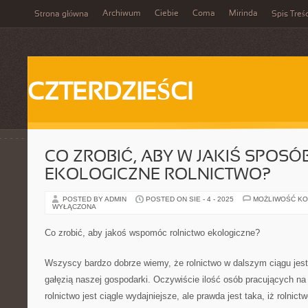
Archiwum
Ciebie
Coma
Mirinda
Strona główna
Spis Treśc
CZTERDZIEŚCI
CO ZROBIĆ, ABY W JAKIŚ SPOS
EKOLOGICZNE ROLNICTWO?
POSTED BY ADMIN
POSTED ON SIE - 4 - 2025
MOŻLIWOŚĆ K
WYŁĄCZONA
Co zrobić, aby jakoś wspomóc rolnictwo ekologiczne?
Wszyscy bardzo dobrze wiemy, że rolnictwo w dalszym ciągu jes
gałęzią naszej gospodarki. Oczywiście ilość osób pracujących na 
rolnictwo jest ciągle wydajniejsze, ale prawda jest taka, iż rolnic