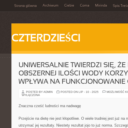
Archiwum
Ciebie
Coma
Mirinda
Strona główna
Spis Treśc
CZTERDZIEŚCI
UNIWERSALNIE TWIERDZI SIĘ, ŻE 
OBSZERNEJ ILOŚCI WODY KORZY
WPŁYWA NA FUNKCJONOWANIE
POSTED BY ADMIN
POSTED ON LIP - 10 - 2025
MOŻLIWOŚĆ 
WYŁĄCZONA
Znaczna cześć ludności ma nadwagę
Przejście na dietę nie jest kłopotliwe. O wiele trudniej jest już na 
utrzymać jej rezultaty. Niestety rezultat jojo to już norma. Szczeg