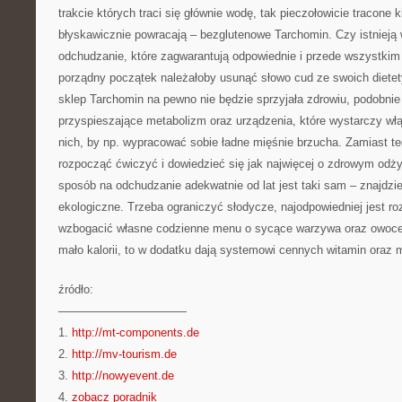
trakcie których traci się głównie wodę, tak pieczołowicie tracone 
błyskawicznie powracają – bezglutenowe Tarchomin. Czy istnieją
odchudzanie, które zagwarantują odpowiednie i przede wszystkim 
porządny początek należałoby usunąć słowo cud ze swoich dietet
sklep Tarchomin na pewno nie będzie sprzyjała zdrowiu, podobnie
przyspieszające metabolizm oraz urządzenia, które wystarczy w
nich, by np. wypracować sobie ładne mięśnie brzucha. Zamiast t
rozpocząć ćwiczyć i dowiedzieć się jak najwięcej o zdrowym odż
sposób na odchudzanie adekwatnie od lat jest taki sam – znajdzi
ekologiczne. Trzeba ograniczyć słodycze, najodpowiedniej jest roz
wzbogacić własne codzienne menu o sycące warzywa oraz owoce,
mało kalorii, to w dodatku dają systemowi cennych witamin oraz 
źródło:
———————————
1.
http://mt-components.de
2.
http://mv-tourism.de
3.
http://nowyevent.de
4.
zobacz poradnik