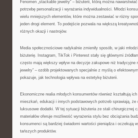
Fenomen „stackable jewelry” – biżuterii, którą można nawarstwiać
potrzebę personalizacji i wyrażania indywidualności. Młodzi kons
wielu mniejszych elementów, które można zestawiać w różny spo
jeden drogi element. To podejście pozwala na większą kreatywność
różnych okazji i nastrojów.
Media społecznościowe radykalnie zmieniły sposób, w jaki młodzi 
biżuterię. Instagram, TikTok i Pinterest stały się głównymi źródłami
często mają większy wpływ na decyzje zakupowe niż tradycyjne 
jewelry” – ozdób projektowanych specjalnie z myślą o efektownym
pokazuje, jak technologia wpływa na estetykę biżuterii.
Ekonomiczne realia młodych konsumentów również kształtują ich
mieszkań, edukacji i innych podstawowych potrzeb sprawiają, że 
luksusowe dodatki. W tej sytuacji biżuteria ze stali chirurgicznej
materiałów oferuje możliwość wyrażenia stylu bez obciążania bu
konsumenci są bardziej świadomi wartości pieniądza i oczekują w
tańszych produktów.