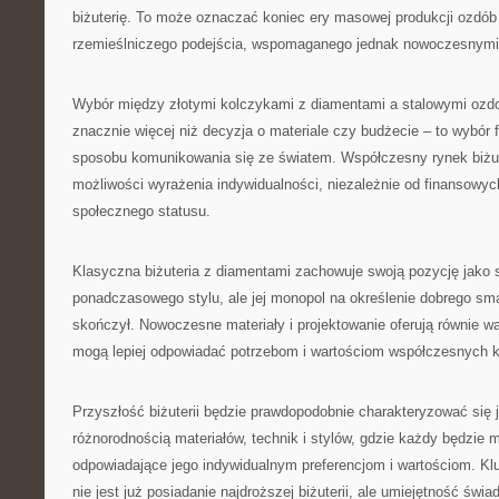
biżuterię. To może oznaczać koniec ery masowej produkcji ozdób 
rzemieślniczego podejścia, wspomaganego jednak nowoczesnymi 
Wybór między złotymi kolczykami z diamentami a stalowymi ozd
znacznie więcej niż decyzja o materiale czy budżecie – to wybór fil
sposobu komunikowania się ze światem. Współczesny rynek biżute
możliwości wyrażenia indywidualności, niezależnie od finansowy
społecznego statusu.
Klasyczna biżuteria z diamentami zachowuje swoją pozycję jako s
ponadczasowego stylu, ale jej monopol na określenie dobrego sma
skończył. Nowoczesne materiały i projektowanie oferują równie wa
mogą lepiej odpowiadać potrzebom i wartościom współczesnych
Przyszłość biżuterii będzie prawdopodobnie charakteryzować się
różnorodnością materiałów, technik i stylów, gdzie każdy będzie
odpowiadające jego indywidualnym preferencjom i wartościom. Kl
nie jest już posiadanie najdroższej biżuterii, ale umiejętność św