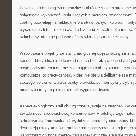
Rewolucja technologiczna umożliwiła obróbkę stali chirurgicznej 
osiągnięcie wykończeń konkurujących z metalami szlachetnymi. T
coating pozwalają na nakładanie warstw o różnych kolorach i poł
błyszczące złoto. To oznacza, że biżuteria ze stali może imitowa
szlachetny, oferując podobne efekty wizualne za ułamek ceny.
Współczesne projekty ze stali chirurgicznej często łączą minimal
sposób, który idealnie odpowiada potrzebom aktywnego stylu życi
nosić podczas treningu, nie zdejmując ich pod prysznicem czy p
komputerze, to praktyczność, której nie oferują delikatniejsze mat
szczególnie ceniona przez osoby prowadzące intensywny tryb życi
musi być nie tylko piękna, ale też wygodna i trwała.
Aspekt ekologiczny stali chirurgicznej zyskuje na znaczeniu w ko
świadomości środowiskowej konsumentów. Produkcja tego materia
szkodliwa dla środowiska niż wydobycie złota czy diamentów, któ
destrukcją ekosystemów i problemami społecznymi w krajach rozwi
współczesnych konsumentów ten aspekt etyczny staje się równie