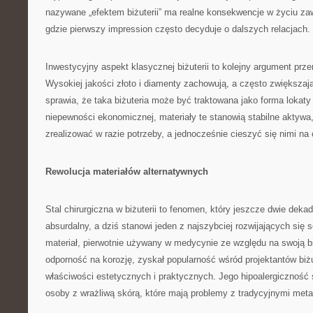
nazywane „efektem biżuterii” ma realne konsekwencje w życiu z
gdzie pierwszy impression często decyduje o dalszych relacjach.
Inwestycyjny aspekt klasycznej biżuterii to kolejny argument prz
Wysokiej jakości złoto i diamenty zachowują, a często zwiększaj
sprawia, że taka biżuteria może być traktowana jako forma lokaty
niepewności ekonomicznej, materiały te stanowią stabilne aktywa
zrealizować w razie potrzeby, a jednocześnie cieszyć się nimi na 
Rewolucja materiałów alternatywnych
Stal chirurgiczna w biżuterii to fenomen, który jeszcze dwie dek
absurdalny, a dziś stanowi jeden z najszybciej rozwijających się
materiał, pierwotnie używany w medycynie ze względu na swoją b
odporność na korozję, zyskał popularność wśród projektantów biżu
właściwości estetycznych i praktycznych. Jego hipoalergiczność
osoby z wrażliwą skórą, które mają problemy z tradycyjnymi meta