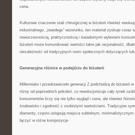
cena.
Kulturowe znaczenie stali chirurgicznej w biżuterii również ewolu
industrialnego, „twardego” wizerunku, ten materiał zyskuje coraz 
nowoczesnością, praktycznością i świadomymi wyborami konsume
biżuterii może komunikować wartości takie jak racjonalność, dbał
niezależność od tradycyjnych norm społecznych dotyczących luk
Generacyjne różnice w podejściu do biżuterii
Millennialsi i przedstawiciele generacji Z podchodzą do biżuterii
różny od poprzednich pokoleń, co rewolucjonizuje cały rynek ozdób
konsumentów liczy się nie tylko wygląd i cena, ale również histor
środowisko i zgodność z osobistymi wartościami. Tradycyjne symb
diamenty, często ustępują miejsca subtelnym, minimalistyczny
łączyć w różne kompozycje.