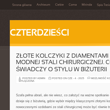
Archiwum
Ciebie
Coma
Mirinda
Strona główna
Spis Treśc
CZTERDZIEŚCI
ZŁOTE KOLCZYKI Z DIAMENTAMI 
MODNEJ STALI CHIRURGICZNEJ. C
ŚWIADCZY O STYLU W BIŻUTERII
POSTED BY ADMIN
POSTED ON CZE - 4 - 2025
MOŻLIWOŚĆ K
WYŁĄCZONA
Szafa pełna ubrań, ale nie wiesz, co założyć na ważne spotkani
dzieje się z biżuterią, gdzie wybór między klasycznymi złotymi 
nowoczesnymi ozdobami ze stali chirurgicznej może być równie tr