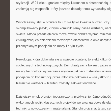
stylizacji. W 21 wieku granice między luksusem a dostępnością, 
zacierają się w sposób, który jeszcze dekadę temu wydawałby si
Współczesny styl w biżuterii to już nie tylko kwestia budżetu czy 
skomplikowany język, którym komunikujemy nasze wartości, oso
świata. Młoda przedsiębiorca może równie dobrze wybrać minimali
chirurgicznej co dziedziczki rodzinnych diamentów, a obie decyz
przemyślanym podejściu do mody i stylu życia.
Rewolucja, która dokonała się w świecie biżuterii, to efekt kilku 
społecznych i technologicznych. Demokratyzacja luksusu przez 
rozwój technologii wytwarzania wysokiej jakości materiałów alte
podejścia do konsumpcji przez młodsze pokolenia – wszystko to s
hierarchie wartości w biżuterii zostały zakwestionowane.
Dzisiejszy rynek oferuje nieograniczoną praktycznie różnorodność
wykonanych replik klasycznych projektów po awangardowe dzieła,
techniki z nowoczesnymi materiałami. Stal chirurgiczna, tytan, c