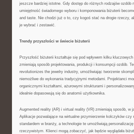
jeszcze bardziej istotne. Gdy dostęp do różnych rodzajów ozdób 
umiejętność świadomego wyboru i komponowania biżuterii becomes
and taste. Nie chodzi już o to, czy kogoś stać na drogie rzeczy, ale
je wybrać i zestawić.
Trendy przyszłości w świecie biżuterii
Przyszłość biżuterii kształtuje się pod wpływem kilku kluczowych
zmieniają sposób projektowania, produkcji i konsumpcji ozdób. Te
revolutionizes the jewelry industry, umożliwiając tworzenie skomp
niemożliwe do wykonania tradycyjnymi metodami. Projektanci m
organicznymi kształtami, ażurowymi strukturami i personalizowan
idealnie dopasowują się do anatomii użytkownika.
Augmented reality (AR) i virtual reality (VR) zmieniają sposób, w j
Aplikacje pozwalające na wirtualne przymierzenie kolczyków czy 
standardem w branży, a technologie te umożliwiają personalizacj
rzeczywistym. Klienci mogą zobaczyć, jak będzie wyglądała biżut