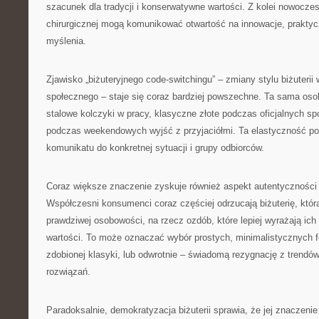
szacunek dla tradycji i konserwatywne wartości. Z kolei nowoczes
chirurgicznej mogą komunikować otwartość na innowacje, praktyc
myślenia.
Zjawisko „biżuteryjnego code-switchingu” – zmiany stylu biżuterii
społecznego – staje się coraz bardziej powszechne. Ta sama oso
stalowe kolczyki w pracy, klasyczne złote podczas oficjalnych s
podczas weekendowych wyjść z przyjaciółmi. Ta elastyczność p
komunikatu do konkretnej sytuacji i grupy odbiorców.
Coraz większe znaczenie zyskuje również aspekt autentyczności w
Współczesni konsumenci coraz częściej odrzucają biżuterię, któr
prawdziwej osobowości, na rzecz ozdób, które lepiej wyrażają ich
wartości. To może oznaczać wybór prostych, minimalistycznych 
zdobionej klasyki, lub odwrotnie – świadomą rezygnację z trend
rozwiązań.
Paradoksalnie, demokratyzacja biżuterii sprawia, że jej znaczeni