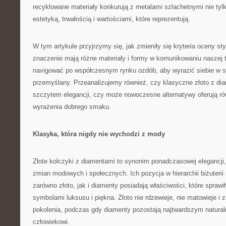
recyklowane materiały konkurują z metalami szlachetnymi nie tylk
estetyką, trwałością i wartościami, które reprezentują.
W tym artykule przyjrzymy się, jak zmieniły się kryteria oceny stylu
znaczenie mają różne materiały i formy w komunikowaniu naszej 
navigować po współczesnym rynku ozdób, aby wyrazić siebie w s
przemyślany. Przeanalizujemy również, czy klasyczne złoto z dia
szczytem elegancji, czy może nowoczesne alternatywy oferują r
wyrażenia dobrego smaku.
Klasyka, która nigdy nie wychodzi z mody
Złote kolczyki z diamentami to synonim ponadczasowej elegancji, k
zmian modowych i społecznych. Ich pozycja w hierarchii biżuterii
zarówno złoto, jak i diamenty posiadają właściwości, które sprawił
symbolami luksusu i piękna. Złoto nie rdzewieje, nie matowieje i
pokolenia, podczas gdy diamenty pozostają najtwardszym natur
człowiekowi.