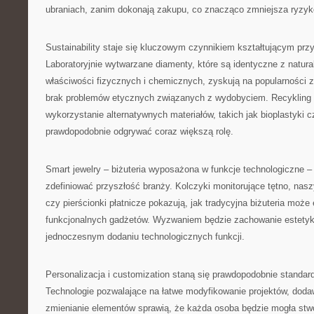
ubraniach, zanim dokonają zakupu, co znacząco zmniejsza ryzyk
Sustainability staje się kluczowym czynnikiem kształtującym przy
Laboratoryjnie wytwarzane diamenty, które są identyczne z natu
właściwości fizycznych i chemicznych, zyskują na popularności z
brak problemów etycznych związanych z wydobyciem. Recykling m
wykorzystanie alternatywnych materiałów, takich jak bioplastyki
prawdopodobnie odgrywać coraz większą rolę.
Smart jewelry – biżuteria wyposażona w funkcje technologiczne – 
zdefiniować przyszłość branży. Kolczyki monitorujące tętno, nasz
czy pierścionki płatnicze pokazują, jak tradycyjna biżuteria moż
funkcjonalnych gadżetów. Wyzwaniem będzie zachowanie estetyki
jednoczesnym dodaniu technologicznych funkcji.
Personalizacja i customization staną się prawdopodobnie standar
Technologie pozwalające na łatwe modyfikowanie projektów, dod
zmienianie elementów sprawią, że każda osoba będzie mogła stw