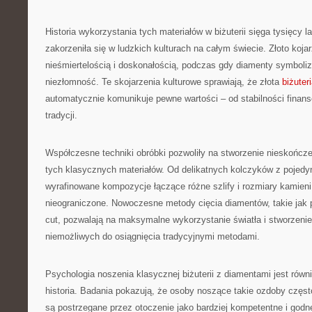
Historia wykorzystania tych materiałów w biżuterii sięga tysięcy l
zakorzeniła się w ludzkich kulturach na całym świecie. Złoto koj
nieśmiertelością i doskonałością, podczas gdy diamenty symbolizu
niezłomność. Te skojarzenia kulturowe sprawiają, że złota
biżuter
automatycznie komunikuje pewne wartości – od stabilności finan
tradycji.
Współczesne techniki obróbki pozwoliły na stworzenie nieskończ
tych klasycznych materiałów. Od delikatnych kolczyków z pojed
wyrafinowane kompozycje łączące różne szlify i rozmiary kamieni
nieograniczone. Nowoczesne metody cięcia diamentów, takie jak 
cut, pozwalają na maksymalne wykorzystanie światła i stworzeni
niemożliwych do osiągnięcia tradycyjnymi metodami.
Psychologia noszenia klasycznej biżuterii z diamentami jest równi
historia. Badania pokazują, że osoby noszące takie ozdoby często
są postrzegane przez otoczenie jako bardziej kompetentne i godn