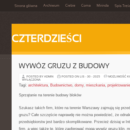
Archiwum
Ciebie
Coma
Mirinda
Strona główna
Spis Treśc
CZTERDZIEŚCI
WYWÓZ GRUZU Z BUDOWY
POSTED BY ADMIN
POSTED ON LIS - 30 - 2025
MOŻLIWOŚĆ 
WYŁĄCZONA
Tagi:
architektura
,
Budownictwo
,
domy
,
mieszkania
,
projektowani
Sprzątanie na terenie budowy bloków
Szukasz takich firm, które na terenie Warszawy zajmują się pr
gruzu? Całe szczęście naprawdę nie można powiedzieć, że odnale
przedsiębiorstw jest bardzo skomplikowane. Przecież dzisiaj w In
firm, a więc także te, które zaoferować mogą wywóz gruzu klin, 