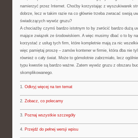
namierzyć przez Internet. Choćby korzystając z wyszukiwarek str
dobrze, lecz w takim razie na co głównie trzeba zwracać swoją u
świadczących wywóz gruzu?
A chociażby czymś bardzo istotnym to by zwrócić bardzo dużą u
mające związek ze środowiskiem. A więc musimy dbać o to by naj
korzystać z usług tych firm, które kompletnie mają za nic wszelkie
więc pamiętaj proszę – zamów kontener w firmie, która dba nie tyl
również o cały świat. Może to górnolotnie zabrzmiało, lecz ogólni
typu kwestie są bardzo ważne. Zatem wywóz gruzu z obszaru bud
skomplikowanego.
1.
Odkryj więcej na ten temat
2.
Zobacz, co polecamy
3.
Poznaj wszystkie szczegóły
4.
Przejdź do pełnej wersji wpisu