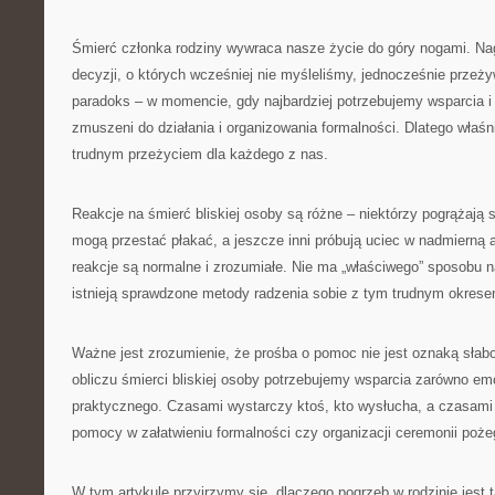
Śmierć członka rodziny wywraca nasze życie do góry nogami. Nag
decyzji, o których wcześniej nie myśleliśmy, jednocześnie przeży
paradoks – w momencie, gdy najbardziej potrzebujemy wsparcia i
zmuszeni do działania i organizowania formalności. Dlatego właśni
trudnym przeżyciem dla każdego z nas.
Reakcje na śmierć bliskiej osoby są różne – niektórzy pogrążają si
mogą przestać płakać, a jeszcze inni próbują uciec w nadmierną
reakcje są normalne i zrozumiałe. Nie ma „właściwego” sposobu n
istnieją sprawdzone metody radzenia sobie z tym trudnym okrese
Ważne jest zrozumienie, że prośba o pomoc nie jest oznaką słab
obliczu śmierci bliskiej osoby potrzebujemy wsparcia zarówno emo
praktycznego. Czasami wystarczy ktoś, kto wysłucha, a czasami
pomocy w załatwieniu formalności czy organizacji ceremonii poże
W tym artykule przyjrzymy się, dlaczego pogrzeb w rodzinie jest