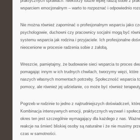
praktycznych sprawach. Niektórzy ludzie lepiej radzą sobie z pra
wsparciem emocjonalnym – warto to rozpoznać i odpowiednio rozdz
Nie można również zapominać o profesjonalnym wsparciu jako częś
psychologowie, duchowni czy pracownicy socjalni mogą być rów
systemu wsparcia jak rodzina i przyjaciele. Ich profesjonalne do
nieocenione w procesie radzenia sobie z żałobą.
Wreszcie, pamiętajmy, że budowanie sieci wsparcia to proces dw
pomagając innym w ich trudnych chwilach, tworzymy więzi, któr
naszych własnych momentach potrzeby. Społeczność wsparcia to 
pomocy, ale również jej udzielanie, co może być również terapeut
Pogrzeb w rodzinie to jedno z najtrudniejszych doświadczeń, któ
Kombinacja intensywnych emocji, praktycznych wyzwań i społec
okres ten jest szczególnie wymagający dla każdego z nas. Ważne
reakcje na śmierć bliskiej osoby są naturalne i że nie musimy prz
czas w samotności.