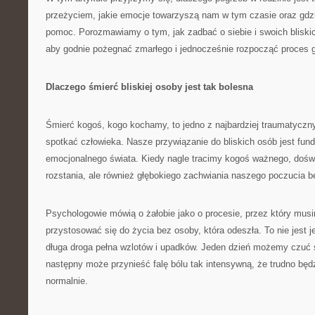
przeżyciem, jakie emocje towarzyszą nam w tym czasie oraz gd
pomoc. Porozmawiamy o tym, jak zadbać o siebie i swoich bliski
aby godnie pożegnać zmarłego i jednocześnie rozpocząć proces go
Dlaczego śmierć bliskiej osoby jest tak bolesna
Śmierć kogoś, kogo kochamy, to jedno z najbardziej traumatycz
spotkać człowieka. Nasze przywiązanie do bliskich osób jest f
emocjonalnego świata. Kiedy nagle tracimy kogoś ważnego, dośw
rozstania, ale również głębokiego zachwiania naszego poczucia be
Psychologowie mówią o żałobie jako o procesie, przez który musi
przystosować się do życia bez osoby, która odeszła. To nie jest 
długa droga pełna wzlotów i upadków. Jeden dzień możemy czuć s
następny może przynieść falę bólu tak intensywną, że trudno bę
normalnie.