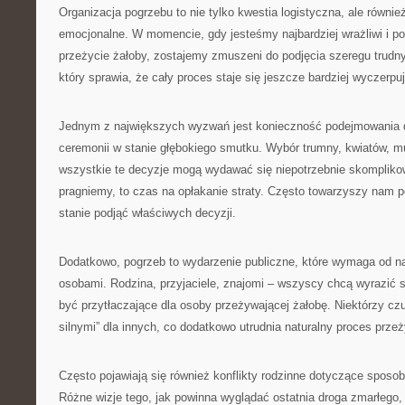
Organizacja pogrzebu to nie tylko kwestia logistyczna, ale równ
emocjonalne. W momencie, gdy jesteśmy najbardziej wrażliwi i p
przeżycie żałoby, zostajemy zmuszeni do podjęcia szeregu trudny
który sprawia, że cały proces staje się jeszcze bardziej wyczerpu
Jednym z największych wyzwań jest konieczność podejmowania 
ceremonii w stanie głębokiego smutku. Wybór trumny, kwiatów, m
wszystkie te decyzje mogą wydawać się niepotrzebnie skompliko
pragniemy, to czas na opłakanie straty. Często towarzyszy nam p
stanie podjąć właściwych decyzji.
Dodatkowo, pogrzeb to wydarzenie publiczne, które wymaga od na
osobami. Rodzina, przyjaciele, znajomi – wszyscy chcą wyrazić 
być przytłaczające dla osoby przeżywającej żałobę. Niektórzy cz
silnymi” dla innych, co dodatkowo utrudnia naturalny proces prze
Często pojawiają się również konflikty rodzinne dotyczące sposob
Różne wizje tego, jak powinna wyglądać ostatnia droga zmarłego