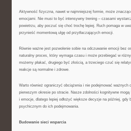
Aktywność fizyczna, nawet w najmniejszej formie, może znacząc
emocjami. Nie musi to być intensywny trening – czasami wystar
powietrzu, aby poczuć się choć trochę lepiej. Ruch pomaga w uwa
przynieść momentową ulgę od przytłaczających emocji.
Równie ważne jest pozwolenie sobie na odczuwanie emocji bez os
naturalny proces, który wymaga czasu i może przebiegać w różn
możemy płakać, drugiego być złością, a trzeciego czuć się relaty
reakcje są normalne i zdrowe.
Warto również ograniczyć obciążenia i nie podejmować ważnych 
pierwszym okresie po stracie. Nasze zdolności kognitywne mogą 
i emocje, dlatego lepiej odłożyć większe decyzje na później, gd
psychicznym do ich podejmowania.
Budowanie sieci wsparcia