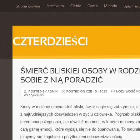
Archiwum
Ciebie
Coma
Mirinda
Strona główna
Spis Treśc
CZTERDZIEŚCI
ŚMIERĆ BLISKIEJ OSOBY W RODZI
SOBIE Z NIĄ PORADZIĆ
POSTED BY ADMIN
POSTED ON CZE - 5 - 2025
MOŻLIWOŚĆ K
WYŁĄCZONA
Kiedy w rodzinie umiera ktoś bliski, świat nagle się zatrzymuje,
z najtrudniejszych doświadczeń w życiu człowieka. Pogrzeb bliskie
ceremonia pożegnania, ale również moment, w którym musimy zmi
całą gamą emocji, które wydają się nie do opanowania. To natural
czujemy się zagubieni i przytłoczeni odpowiedzialnością.