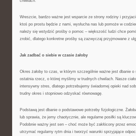
chwilach.
Wreszcie, bardzo ważne jest wsparcie ze strony rodziny i przyjac
ktoś po prostu będzie z nami, wysłucha nas lub pomoże w codzi
należy się wstydzić prośby o pomoc – większość ludzi chce pomóc
zrobić, dlatego konkretne prośby są zazwyczaj przyjmowane z ulg
Jak zadbać o siebie w czasie żałoby
Okres żałoby to czas, w którym szczególnie ważne jest dbanie o s
ostatnia rzecz, o której myślimy w trudnych chwilach. Nasze ciał
intensywny stres, dlatego potrzebujemy świadomej opieki nad so
trudny okres i stopniowo odzyskać równowagę.
Podstawą jest dbanie o podstawowe potrzeby fizjologiczne. Żałob
lub sprawia, że jemy chaotycznie, ale regularne posiłki są kluczow
Podobnie ważny jest sen – choć może być zakłócony przez emocje
utrzymać regularny rytm dnia i tworzyć warunki sprzyjające odpo