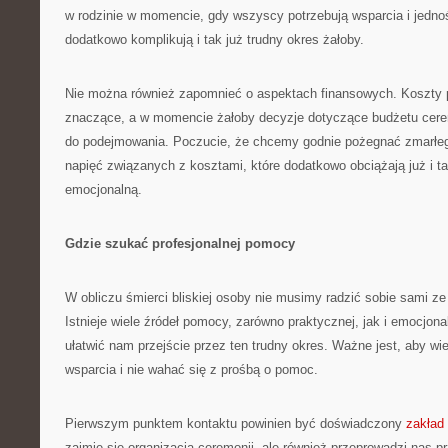
w rodzinie w momencie, gdy wszyscy potrzebują wsparcia i jednoś
dodatkowo komplikują i tak już trudny okres żałoby.
Nie można również zapomnieć o aspektach finansowych. Koszty
znaczące, a w momencie żałoby decyzje dotyczące budżetu cerem
do podejmowania. Poczucie, że chcemy godnie pożegnać zmarłe
napięć związanych z kosztami, które dodatkowo obciążają już i ta
emocjonalną.
Gdzie szukać profesjonalnej pomocy
W obliczu śmierci bliskiej osoby nie musimy radzić sobie sami z
Istnieje wiele źródeł pomocy, zarówno praktycznej, jak i emocjon
ułatwić nam przejście przez ten trudny okres. Ważne jest, aby wi
wsparcia i nie wahać się z prośbą o pomoc.
Pierwszym punktem kontaktu powinien być doświadczony
zakład
zajmie się organizacją ceremonii, ale również przeprowadzi nas 