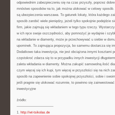
odpowiednim zabezpieczeniu się na czas przyszły, poprzez dobre 
mnóstwo sposobów na to, jak można ulokować w celowy sposób. 
są ubezpieczenia warszawa. To gatunek lokaty, która każdego zai
sposób zarobić wiele pieniędzy, jeżeli tylko spokojnie podejdzie s
firm, jakie zajmują się wkładaniem w tego typu rzeczy. Wystarczy
w ich ręce swoje oszczędności, aby pomnożyć je wydajnie i szybk
na wkładanie w diamenty, może je przechowywać u siebie w dom
upominek. To zajmująca propozycja, bo samemu dostarcza się i
Dodatkowo taka inwestycja, nie jest obciążona innymi kosztami 
częstokroć zdarza się to w przypadku innych inwestycji długoter
zaleta wkładania w diamenty. Można zakupić samowolną ilość di
czym więcej się ich kupi, tym więcej w przyszłości się na nich z
sposób na zapewnienie sobie spokojnej przyszłości, sobie i sw
jeśli pragnie się ulokować rozumnie, to powinno się zainwestowa
inwestycyjne
źródło:
———————————
1.
http://wt-tsikolas.de