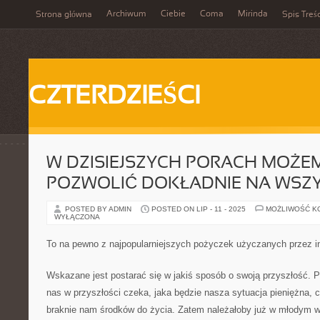
Archiwum
Ciebie
Coma
Mirinda
Strona główna
Spis Treśc
CZTERDZIEŚCI
W DZISIEJSZYCH PORACH MOŻEM
POZWOLIĆ DOKŁADNIE NA WSZ
POSTED BY ADMIN
POSTED ON LIP - 11 - 2025
MOŻLIWOŚĆ K
WYŁĄCZONA
To na pewno z najpopularniejszych pożyczek użyczanych przez in
Wskazane jest postarać się w jakiś sposób o swoją przyszłość. 
nas w przyszłości czeka, jaka będzie nasza sytuacja pieniężna, 
braknie nam środków do życia. Zatem należałoby już w młodym 