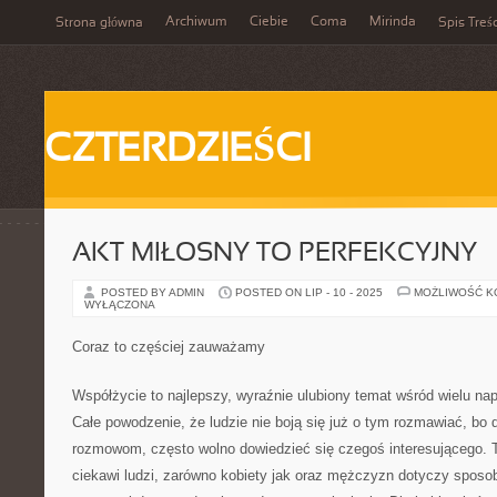
Archiwum
Ciebie
Coma
Mirinda
Strona główna
Spis Treśc
CZTERDZIEŚCI
AKT MIŁOSNY TO PERFEKCYJNY
POSTED BY ADMIN
POSTED ON LIP - 10 - 2025
MOŻLIWOŚĆ 
WYŁĄCZONA
Coraz to częściej zauważamy
Współżycie to najlepszy, wyraźnie ulubiony temat wśród wielu na
Całe powodzenie, że ludzie nie boją się już o tym rozmawiać, bo 
rozmowom, często wolno dowiedzieć się czegoś interesującego. 
ciekawi ludzi, zarówno kobiety jak oraz mężczyzn dotyczy spos