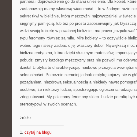
partnera i doprowadzenie go do stanu uniesienia. Dla kobiet, które
zastanawiają mamy właściwą wiadomość – to w żadnym razie nie j
sekret tkwi w bieliźnie, którą mężczyźni najzwyczajniej w świecie
sięgnijmy pamięcią, lub też po prostu zaobserwujmy jak błyszcz
widzi swoją kobietę w powabnej bieliźnie i ma prawo „rozpakować”
typu feromony również są miłe. Miłe kobiety – to oczywiście bieliz
wobec tego należy zadbać o jej właściwy dobór. Największą moc
bielizna erotyczna, która dzięki słusznym materiałów, imponują
pobudzi zmysły każdego mężczyzny oraz nie pozwoli mu oderwa
dzieła! Erotyka to charakteryzując naukowo przeżycia wewnętrzne
seksualności. Potocznie niemniej jednak erotykę kojarzy się w gł
pożądaniem, niezdrową seksualnością a niekiedy nawet pornograf
osobliwe, że niektórzy ludzie, spostrzegając ogłoszenia rodzaju s
zdegustowani. My polecamy feromony sklep. Ludzie potrafią być o
stereotypowi w swoich ocenach.
źródło:
———————————
1.
czytaj na blogu