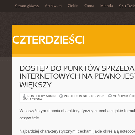
Archiwum
Ciebie
Coma
Mirinda
Strona główna
Spis Treśc
CZTERDZIEŚCI
DOSTĘP DO PUNKTÓW SPRZEDA
INTERNETOWYCH NA PEWNO JES
WIĘKSZY
POSTED BY ADMIN
POSTED ON SIE - 13 - 2025
MOŻLIWOŚĆ 
WYŁĄCZONA
W najwyższym stopniu charakterystycznymi cechami jakie formułu
oczywiście
Najbardziej charakterystycznymi cechami jakie określają notebooki