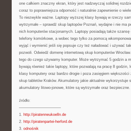
one całkiem znaczny ekran, który jest nadzwyczaj solidnej rozdzi
coraz to poprawniejsza odporność i naturalnie zapewnienie o wiel
To niezwykle ważne. Laptopy wyższej klasy bywają w rzeczy sam
wytrzymałe – sprawdź skup laptopów Poznań, wydajne i nie ma p
nich komputerów stacjonarnych. Laptopy posiadają także szansę d
telefony komórkowe, a wobec tego tylko za pomocą wkomponowane
wyjąć i wymienić jeśli się popsuje czy też naładować i używać tak
pozwoli. Odwiedź domenę internetową skup komputerów Wrocław. 
tego do czego używamy komputer. Może wytrzymać 5 godzin a m
bywają również takie laptopy, które pozwalają na pracę 8 godzin, l
klasy komputery oraz bardzo drogie i poza zasięgiem większości 
skup tabletów Kraków. Akumulatory jakie aktualnie wykorzystuje s
akumulatory litowo-jonowe, które są wytrzymałe oraz bezpieczne.
źródło:
———————————
1.
http://piratenneukoelln.de
2.
http://piratenpartei-herford.de
3.
odnośnik