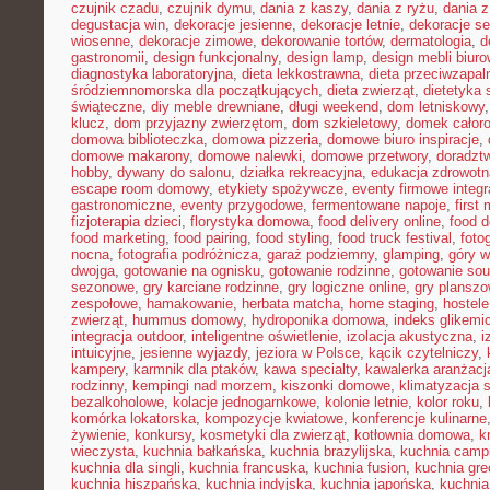
czujnik czadu
,
czujnik dymu
,
dania z kaszy
,
dania z ryżu
,
dania 
degustacja win
,
dekoracje jesienne
,
dekoracje letnie
,
dekoracje s
wiosenne
,
dekoracje zimowe
,
dekorowanie tortów
,
dermatologia
,
d
gastronomii
,
design funkcjonalny
,
design lamp
,
design mebli biur
diagnostyka laboratoryjna
,
dieta lekkostrawna
,
dieta przeciwzapal
śródziemnomorska dla początkujących
,
dieta zwierząt
,
dietetyka 
świąteczne
,
diy meble drewniane
,
długi weekend
,
dom letniskowy
klucz
,
dom przyjazny zwierzętom
,
dom szkieletowy
,
domek całor
domowa biblioteczka
,
domowa pizzeria
,
domowe biuro inspiracje
,
domowe makarony
,
domowe nalewki
,
domowe przetwory
,
doradzt
hobby
,
dywany do salonu
,
działka rekreacyjna
,
edukacja zdrowotn
escape room domowy
,
etykiety spożywcze
,
eventy firmowe integr
gastronomiczne
,
eventy przygodowe
,
fermentowane napoje
,
first
fizjoterapia dzieci
,
florystyka domowa
,
food delivery online
,
food d
food marketing
,
food pairing
,
food styling
,
food truck festival
,
foto
nocna
,
fotografia podróżnicza
,
garaż podziemny
,
glamping
,
góry w
dwojga
,
gotowanie na ognisku
,
gotowanie rodzinne
,
gotowanie sou
sezonowe
,
gry karciane rodzinne
,
gry logiczne online
,
gry planszo
zespołowe
,
hamakowanie
,
herbata matcha
,
home staging
,
hostele
zwierząt
,
hummus domowy
,
hydroponika domowa
,
indeks glikemi
integracja outdoor
,
inteligentne oświetlenie
,
izolacja akustyczna
,
i
intuicyjne
,
jesienne wyjazdy
,
jeziora w Polsce
,
kącik czytelniczy
,
kampery
,
karmnik dla ptaków
,
kawa specialty
,
kawalerka aranżacj
rodzinny
,
kempingi nad morzem
,
kiszonki domowe
,
klimatyzacja 
bezalkoholowe
,
kolacje jednogarnkowe
,
kolonie letnie
,
kolor roku
,
komórka lokatorska
,
kompozycje kwiatowe
,
konferencje kulinarne
żywienie
,
konkursy
,
kosmetyki dla zwierząt
,
kotłownia domowa
,
k
wieczysta
,
kuchnia bałkańska
,
kuchnia brazylijska
,
kuchnia camp
kuchnia dla singli
,
kuchnia francuska
,
kuchnia fusion
,
kuchnia gr
kuchnia hiszpańska
,
kuchnia indyjska
,
kuchnia japońska
,
kuchnia