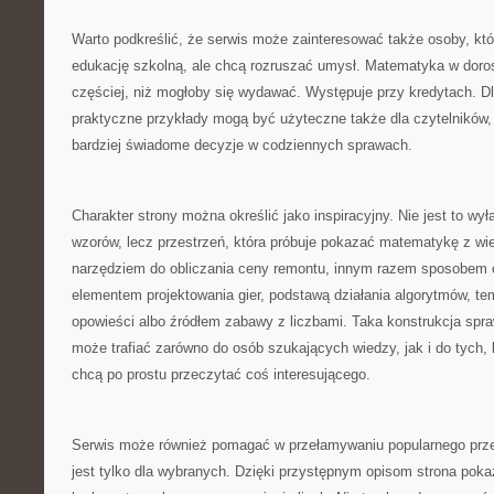
Warto podkreślić, że serwis może zainteresować także osoby, kt
edukację szkolną, ale chcą rozruszać umysł. Matematyka w doros
częściej, niż mogłoby się wydawać. Występuje przy kredytach. D
praktyczne przykłady mogą być użyteczne także dla czytelników
bardziej świadome decyzje w codziennych sprawach.
Charakter strony można określić jako inspiracyjny. Nie jest to wy
wzorów, lecz przestrzeń, która próbuje pokazać matematykę z wie
narzędziem do obliczania ceny remontu, innym razem sposobem 
elementem projektowania gier, podstawą działania algorytmów, te
opowieści albo źródłem zabawy z liczbami. Taka konstrukcja spr
może trafiać zarówno do osób szukających wiedzy, jak i do tych, kt
chcą po prostu przeczytać coś interesującego.
Serwis może również pomagać w przełamywaniu popularnego prz
jest tylko dla wybranych. Dzięki przystępnym opisom strona poka