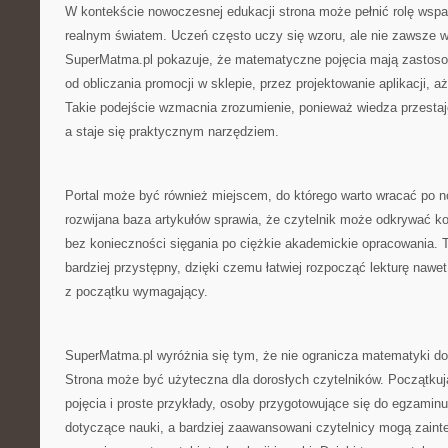
W kontekście nowoczesnej edukacji strona może pełnić rolę wspar
realnym światem. Uczeń często uczy się wzoru, ale nie zawsze w
SuperMatma.pl pokazuje, że matematyczne pojęcia mają zastosow
od obliczania promocji w sklepie, przez projektowanie aplikacji,
Takie podejście wzmacnia zrozumienie, ponieważ wiedza przestaj
a staje się praktycznym narzędziem.
Portal może być również miejscem, do którego warto wracać po n
rozwijana baza artykułów sprawia, że czytelnik może odkrywać k
bez konieczności sięgania po ciężkie akademickie opracowania. 
bardziej przystępny, dzięki czemu łatwiej rozpocząć lekturę nawe
z początku wymagający.
SuperMatma.pl wyróżnia się tym, że nie ogranicza matematyki do
Strona może być użyteczna dla dorosłych czytelników. Początku
pojęcia i proste przykłady, osoby przygotowujące się do egzami
dotyczące nauki, a bardziej zaawansowani czytelnicy mogą zaint