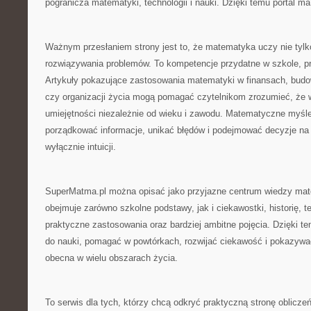
pogranicza matematyki, technologii i nauki. Dzięki temu portal m
Ważnym przesłaniem strony jest to, że matematyka uczy nie tylko
rozwiązywania problemów. To kompetencje przydatne w szkole, pr
Artykuły pokazujące zastosowania matematyki w finansach, budow
czy organizacji życia mogą pomagać czytelnikom zrozumieć, że w
umiejętności niezależnie od wieku i zawodu. Matematyczne myśle
porządkować informacje, unikać błędów i podejmować decyzje na 
wyłącznie intuicji.
SuperMatma.pl można opisać jako przyjazne centrum wiedzy ma
obejmuje zarówno szkolne podstawy, jak i ciekawostki, historię, t
praktyczne zastosowania oraz bardziej ambitne pojęcia. Dzięki t
do nauki, pomagać w powtórkach, rozwijać ciekawość i pokazywa
obecna w wielu obszarach życia.
To serwis dla tych, którzy chcą odkryć praktyczną stronę oblicz