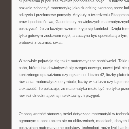
SuperMatma.pl porusza również pochodzenie pojęć. To bardzo wa
pozwala zobaczyć matematykę jako dziedzinę tworzoną przez ludzi
odkrycia i przełomowe pomysły. Artykuły o twierdzeniu Pitagorasa,
prawdopodobieństwa, Gaussie czy największych matematyczny
pokazywać, że za każdym wzorem kryje się kontekst. Dzięki tem
tylko gotowym zestawem reguł, a zaczyna być opowieścią o tym, 
próbował zrozumieć świat.
W serwisie pojawiają się także matematyczne osobliwości. Takie m
osób, które lubią dowiadywać się czegoś nowego, nawet jeśli nie 
konkretnego sprawdzianu czy egzaminu. Liczba 42, liczby platonic
równania, matematyczne symbole, liczby w kulturze czy tajemn
ciekawość. To pokazuje, że matematyka może być nie tylko prz
również dziedziną pełną intelektualnych przygód.
Osobną wartość stanowią treści dotyczące matematyki w technol
ogromnym stopniu opiera się na obliczeniach, modelach, danych i
pokazująca matematyczne podstawy technologii może być bardzo