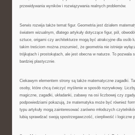
przewidywania wyników i rozwiązywania realnych problemów.
Serwis rozwija także temat figur. Geometria jest działem matemat
światem wizualnym, dlatego artykuły dotyczące figur, pól, obwodów,
sztuce, origami czy architekturze mogą być atrakcyjne dla osób l
takim treściom można zrozumieć, że geometria nie istnieje wyłąc
trójkątach i prostokątach, ale jest obecna w naturze. To pozwala
bardziej plastycznie.
Ciekawym elementem strony są także matematyczne zagadki. Tak
osoby, które chcą ćwiczyć myślenie w sposób rozrywkowy. Liczby
magiczne, zagadki, układanki, zabawy na osi liczbowej czy zgady
podpowiedziami pokazują, że matematyka może być również form
typu artykuły mogą zainteresować zarówno młodszych czytelników,
lubią sprawdzać swoją spostrzegawczość, cierpliwość i logiczne 