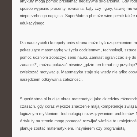
artykuły mogą pomóc przełamać negatywne skojarzenia. Gdy rodzi
sposób wyjaśnić procenty, równania, kąty czy figury, łatwiej mu 
niepotrzebnego napięcia. SuperMatma.pl może więc pełnić także
edukacyjnego.
Dla nauczycieli i korepetytorów strona może być uzupełnieniem ma
pokazujące matematykę w życiu codziennym, technologii, sztuce,
pomóc uczniom zobaczyć sens nauki. Zamiast ograniczać się do 
zadanie?”, można pokazać również „gdzie ten temat się przydaje?
zwiększać motywację. Matematyka staje się wtedy nie tylko obo
narzędziem odkrywania zależności.
SuperMatma.pl buduje obraz matematyki jako dziedziny różnorod
czasach, gdy coraz większe znaczenie mają kompetencje związan
logicznym myśleniem, technologią i rozwiązywaniem problemów. 
Artykuły na stronie mogą pomagać rozwijać właśnie te umiejętności
planuje zostać matematykiem, inżynierem czy programistą.