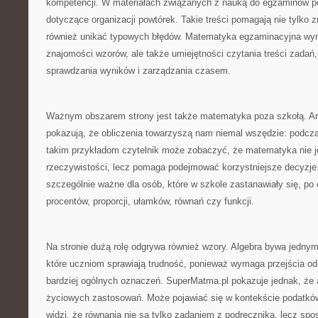
kompetencji. W materiałach związanych z nauką do egzaminów po
dotyczące organizacji powtórek. Takie treści pomagają nie tylko z
również unikać typowych błędów. Matematyka egzaminacyjna wy
znajomości wzorów, ale także umiejętności czytania treści zadań,
sprawdzania wyników i zarządzania czasem.
Ważnym obszarem strony jest także matematyka poza szkołą. Art
pokazują, że obliczenia towarzyszą nam niemal wszędzie: podcz
takim przykładom czytelnik może zobaczyć, że matematyka nie j
rzeczywistości, lecz pomaga podejmować korzystniejsze decyzje.
szczególnie ważne dla osób, które w szkole zastanawiały się, po 
procentów, proporcji, ułamków, równań czy funkcji.
Na stronie dużą rolę odgrywa również wzory. Algebra bywa jednym
które uczniom sprawiają trudność, ponieważ wymaga przejścia od
bardziej ogólnych oznaczeń. SuperMatma.pl pokazuje jednak, że 
życiowych zastosowań. Może pojawiać się w kontekście podatków
widzi, że równania nie są tylko zadaniem z podręcznika, lecz spo