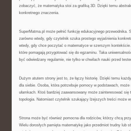
zobaczyć, że matematyka stoi za grafiką 3D. Dzięki temu abstrak
konkretnego znaczenia.
SuperMatma.pl może pełnić funkcję edukacyjnego przewodnika. St
zarówno wtedy, gdy czytelnik szuka prostego wyjaśnienia konkretn
wtedy, gdy chce poczytać o matematyce w szerszym kontekście. 
które pomagają przygotować się do egzaminu. Taka uniwersalność
być odwiedzany regularnie, nie tylko w chwilach nauki przed test
Dużym atutem strony jest to, że łączy historię. Dzięki temu każd
dla siebie. Osoba, która potrzebuje pomocy w podstawach, może 
ułamkach. Ktoś bardziej zaawansowany może zainteresować się t
topologia. Natomiast czytelnik szukający lżejszych treści może wy
Strona może być również pomocna dla rodziców, którzy chcą prz
Wielu dorosłych pamięta matematykę jako przedmiot trudny lub st