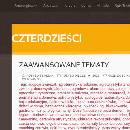
Archiwum
Ciebie
Coma
Mirinda
Strona główna
Spis Treśc
CZTERDZIEŚCI
ZAAWANSOWANE TEMATY
POSTED BY ADMIN
POSTED ON CZE - 9 - 2026
MOŻLIWOŚĆ K
WYŁĄCZONA
Tagi:
adopcje zwierząt
,
agroturystyka rodzinne
,
agroturystyka z 
zwierząt domowych
,
akcesoria ogrodowe
,
alarm domowy
,
alergie
apteczka turystyczna
,
aranżacja balkonu
,
aranżacja restauracji
,
a
aromaterapia domowa
,
astroturystyka
,
audioguide
,
automatyka d
bajki edukacyjne
,
balkon w bloku
,
beczka na deszczówkę
,
behawi
dzieci w domu
,
bezpieczne wiercenie
,
bikepacking
,
biwakowanie
,
gastronomiczny
,
blog kulinarny
,
Boże Narodzenie poza domem
,
b
lęgowe
,
budownictwo drewniane
,
budownictwo energooszczędne
,
caravaning
,
ceramika artystyczna
,
chirurgia rekonstrukcyjna
,
chor
ciasta domowe
,
cięcie drzew
,
cisza nocna
,
city break Europa
,
cit
coaching zdrowia
,
cold brew
,
cydr rzemieślniczy
,
czas wolny doro