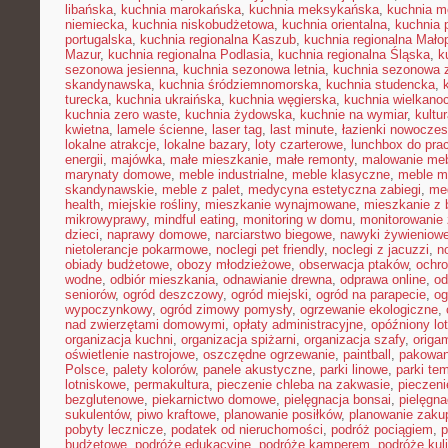
libańska
,
kuchnia marokańska
,
kuchnia meksykańska
,
kuchnia m
niemiecka
,
kuchnia niskobudżetowa
,
kuchnia orientalna
,
kuchnia 
portugalska
,
kuchnia regionalna Kaszub
,
kuchnia regionalna Małop
Mazur
,
kuchnia regionalna Podlasia
,
kuchnia regionalna Śląska
,
k
sezonowa jesienna
,
kuchnia sezonowa letnia
,
kuchnia sezonowa 
skandynawska
,
kuchnia śródziemnomorska
,
kuchnia studencka
,
turecka
,
kuchnia ukraińska
,
kuchnia węgierska
,
kuchnia wielkano
kuchnia zero waste
,
kuchnia żydowska
,
kuchnie na wymiar
,
kultu
kwietna
,
lamele ścienne
,
laser tag
,
last minute
,
łazienki nowocze
lokalne atrakcje
,
lokalne bazary
,
loty czarterowe
,
lunchbox do pra
energii
,
majówka
,
małe mieszkanie
,
małe remonty
,
malowanie meb
marynaty domowe
,
meble industrialne
,
meble klasyczne
,
meble m
skandynawskie
,
meble z palet
,
medycyna estetyczna zabiegi
,
me
health
,
miejskie rośliny
,
mieszkanie wynajmowane
,
mieszkanie z
mikrowyprawy
,
mindful eating
,
monitoring w domu
,
monitorowanie
dzieci
,
naprawy domowe
,
narciarstwo biegowe
,
nawyki żywieniow
nietolerancje pokarmowe
,
noclegi pet friendly
,
noclegi z jacuzzi
,
n
obiady budżetowe
,
obozy młodzieżowe
,
obserwacja ptaków
,
ochr
wodne
,
odbiór mieszkania
,
odnawianie drewna
,
odprawa online
,
od
seniorów
,
ogród deszczowy
,
ogród miejski
,
ogród na parapecie
,
og
wypoczynkowy
,
ogród zimowy pomysły
,
ogrzewanie ekologiczne
,
nad zwierzętami domowymi
,
opłaty administracyjne
,
opóźniony lot
organizacja kuchni
,
organizacja spiżarni
,
organizacja szafy
,
origa
oświetlenie nastrojowe
,
oszczędne ogrzewanie
,
paintball
,
pakowan
Polsce
,
palety kolorów
,
panele akustyczne
,
parki linowe
,
parki te
lotniskowe
,
permakultura
,
pieczenie chleba na zakwasie
,
pieczeni
bezglutenowe
,
piekarnictwo domowe
,
pielęgnacja bonsai
,
pielęgna
sukulentów
,
piwo kraftowe
,
planowanie posiłków
,
planowanie zaku
pobyty lecznicze
,
podatek od nieruchomości
,
podróż pociągiem
,
p
budżetowe
,
podróże edukacyjne
,
podróże kamperem
,
podróże kul