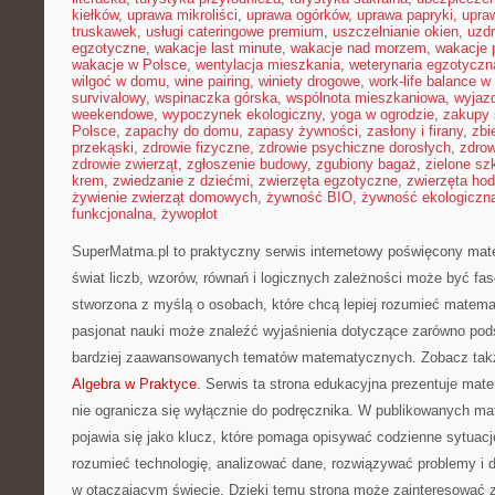
kiełków
,
uprawa mikroliści
,
uprawa ogórków
,
uprawa papryki
,
upra
truskawek
,
usługi cateringowe premium
,
uszczelnianie okien
,
uzd
egzotyczne
,
wakacje last minute
,
wakacje nad morzem
,
wakacje 
wakacje w Polsce
,
wentylacja mieszkania
,
weterynaria egzotyczn
wilgoć w domu
,
wine pairing
,
winiety drogowe
,
work-life balance 
survivalowy
,
wspinaczka górska
,
wspólnota mieszkaniowa
,
wyjazd
weekendowe
,
wypoczynek ekologiczny
,
yoga w ogrodzie
,
zakupy 
Polsce
,
zapachy do domu
,
zapasy żywności
,
zasłony i firany
,
zbi
przekąski
,
zdrowie fizyczne
,
zdrowie psychiczne dorosłych
,
zdrow
zdrowie zwierząt
,
zgłoszenie budowy
,
zgubiony bagaż
,
zielone sz
krem
,
zwiedzanie z dziećmi
,
zwierzęta egzotyczne
,
zwierzęta ho
żywienie zwierząt domowych
,
żywność BIO
,
żywność ekologiczna
funkcjonalna
,
żywopłot
SuperMatma.pl to praktyczny serwis internetowy poświęcony mat
świat liczb, wzorów, równań i logicznych zależności może być fas
stworzona z myślą o osobach, które chcą lepiej rozumieć matema
pasjonat nauki może znaleźć wyjaśnienia dotyczące zarówno pod
bardziej zaawansowanych tematów matematycznych. Zobacz takż
Algebra w Praktyce
. Serwis ta strona edukacyjna prezentuje mate
nie ogranicza się wyłącznie do podręcznika. W publikowanych m
pojawia się jako klucz, które pomaga opisywać codzienne sytuacj
rozumieć technologię, analizować dane, rozwiązywać problemy i d
w otaczającym świecie. Dzięki temu strona może zainteresować z