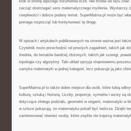
krok w stronę lepszego rozumienia liczb. Nie trzeba od razu znać
zacząć dostrzegać sens matematycznego myślenia. Wystarczy c
cierpliwości i dobrze podany temat. SuperMatma.pl może być wła
pomaga rozpocząć lub kontynuować tę drogę.
W opisach i artykułach publikowanych na stronie ważna jest także 
Czytelnik może przechodzić od prostych zagadnień, takich jak dzie
średnia, do tematów bardziej złożonych, takich jak szeregi, prawd
topologia czy algorytmy. Taki układ sprzyja stopniowemu poszerza
zamyka matematyki w jednej kategorii, lecz pokazuje ją jako zbió
SuperMatma.pl to także dobre miejsce dla osób, które lubią odkr
kulturą, sztuką i historią. Liczby, proporcje, symetrie i wzory są o
dotyczące złotego podziału, geometrii w origami, matematyki w lit
w sztuce pokazują, że matematyka potrafi być twórcza. Dzięki t
zainteresować również osoby, które zwykle nie kojarzą matematyk