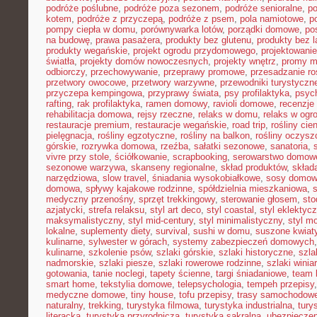
podróże poślubne
,
podróże poza sezonem
,
podróże senioralne
,
po
kotem
,
podróże z przyczepą
,
podróże z psem
,
pola namiotowe
,
p
pompy ciepła w domu
,
porównywarka lotów
,
porządki domowe
,
pos
na budowę
,
prawa pasażera
,
produkty bez glutenu
,
produkty bez l
produkty wegańskie
,
projekt ogrodu przydomowego
,
projektowani
światła
,
projekty domów nowoczesnych
,
projekty wnętrz
,
promy m
odbiorczy
,
przechowywanie
,
przeprawy promowe
,
przesadzanie ro
przetwory owocowe
,
przetwory warzywne
,
przewodniki turystyczn
przyczepa kempingowa
,
przyprawy świata
,
psy profilaktyka
,
psyc
rafting
,
rak profilaktyka
,
ramen domowy
,
ravioli domowe
,
recenzje 
rehabilitacja domowa
,
rejsy rzeczne
,
relaks w domu
,
relaks w ogr
restauracje premium
,
restauracje wegańskie
,
road trip
,
rośliny cie
pielęgnacja
,
rośliny egzotyczne
,
rośliny na balkon
,
rośliny oczysz
górskie
,
rozrywka domowa
,
rzeźba
,
sałatki sezonowe
,
sanatoria
,
vivre przy stole
,
ściółkowanie
,
scrapbooking
,
serowarstwo domow
sezonowe warzywa
,
skanseny regionalne
,
skład produktów
,
skład
narzędziowa
,
slow travel
,
śniadania wysokobiałkowe
,
sosy domo
domowa
,
spływy kajakowe rodzinne
,
spółdzielnia mieszkaniowa
,
medyczny przenośny
,
sprzęt trekkingowy
,
sterowanie głosem
,
sto
azjatycki
,
strefa relaksu
,
styl art deco
,
styl coastal
,
styl eklektyc
maksymalistyczny
,
styl mid-century
,
styl minimalistyczny
,
styl m
lokalne
,
suplementy diety
,
survival
,
sushi w domu
,
suszone kwiat
kulinarne
,
sylwester w górach
,
systemy zabezpieczeń domowych
kulinarne
,
szkolenie psów
,
szlaki górskie
,
szlaki historyczne
,
szla
nadmorskie
,
szlaki piesze
,
szlaki rowerowe rodzinne
,
szlaki winia
gotowania
,
tanie noclegi
,
tapety ścienne
,
targi śniadaniowe
,
team 
smart home
,
tekstylia domowe
,
telepsychologia
,
tempeh przepisy
medyczne domowe
,
tiny house
,
tofu przepisy
,
trasy samochodow
naturalny
,
trekking
,
turystyka filmowa
,
turystyka industrialna
,
tury
literacka
,
turystyka przyrodnicza
,
turystyka sakralna
,
ubezpieczen