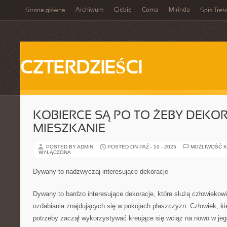
Archiwum
Ciebie
Coma
Mirinda
Strona główna
Spis Treśc
CZTERDZIEŚCI
KOBIERCE SĄ PO TO ŻEBY DEK
MIESZKANIE
POSTED BY ADMIN
POSTED ON PAŹ - 10 - 2025
MOŻLIWOŚĆ 
WYŁĄCZONA
Dywany to nadzwyczaj interesujące dekoracje
Dywany to bardzo interesujące dekoracje, które służą człowiekow
ozdabiania znajdujących się w pokojach płaszczyzn. Człowiek, ki
potrzeby zaczął wykorzystywać kreujące się wciąż na nowo w jeg