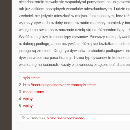
niejednokrotnie stawały się wspaniałymi pomysłami na upiększeni
tak już całkiem porządnych warunków mieszkaniowych. Ludzie na
zechcieli nie jedynie mieszkać w miejscu funkcjonalnym, lecz te
wykorzystywali do ozdoby domu rozmaite materiały, pomiędzy i
względu na swoje przeznaczenie dzielą się na różnorodne typy – 
Wyróżnia się trzy koronne typy dywanów. Pierwszy rodzaj dywanó
ozdabiają podłogę, a one oczywiście różnią się kształtami i odcie
jakiego są zrobione. Drugi typ dywanów to chodniki podłogowe, in
dywanu w postaci pasa tkaniny. Trzeci typ dywanów to kobierzce,
wiesza się na ścianach. Każdy z pewnością znajdzie coś dla sieb
1.
spis tresci
2.
http://controlsignalconverter.com/spis-tresci
3.
mapa strony
4.
wpisy
5.
wpisy
CATEGORIES:
ORTOPEDIA POURAZOWA