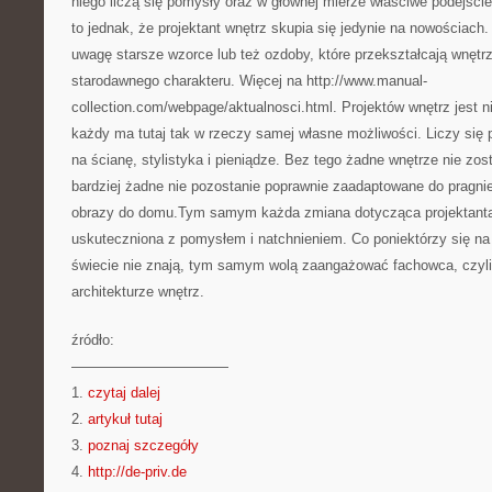
niego liczą się pomysły oraz w głównej mierze właściwe podejści
to jednak, że projektant wnętrz skupia się jedynie na nowościach.
uwagę starsze wzorce lub też ozdoby, które przekształcają wnętr
starodawnego charakteru. Więcej na http://www.manual-
collection.com/webpage/aktualnosci.html. Projektów wnętrz jest n
każdy ma tutaj tak w rzeczy samej własne możliwości. Liczy się
na ścianę, stylistyka i pieniądze. Bez tego żadne wnętrze nie zos
bardziej żadne nie pozostanie poprawnie zaadaptowane do pragni
obrazy do domu.Tym samym każda zmiana dotycząca projektanta
uskuteczniona z pomysłem i natchnieniem. Co poniektórzy się na
świecie nie znają, tym samym wolą zaangażować fachowca, czyli 
architekturze wnętrz.
źródło:
———————————
1.
czytaj dalej
2.
artykuł tutaj
3.
poznaj szczegóły
4.
http://de-priv.de