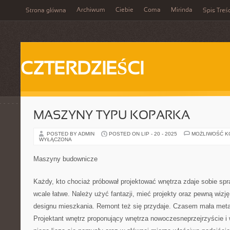
Archiwum
Ciebie
Coma
Mirinda
Strona główna
Spis Treśc
CZTERDZIEŚCI
MASZYNY TYPU KOPARKA
POSTED BY ADMIN
POSTED ON LIP - 20 - 2025
MOŻLIWOŚĆ 
WYŁĄCZONA
Maszyny budownicze
Każdy, kto chociaż próbował projektować wnętrza zdaje sobie spra
wcale łatwe. Należy użyć fantazji, mieć projekty oraz pewną wizj
designu mieszkania. Remont też się przydaje. Czasem mała meta
Projektant wnętrz proponujący wnętrza nowoczesneprzejrzyście i 