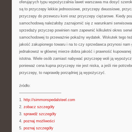
oferujących typu wypożyczalnia lawet warszawa ma dosyć szerok
są to przyczepy lekkie jednoosiowe, przyczepy dwuosiowe, przyc
przyczepy do przewozu koni oraz przyczepy ciężarowe. Kiedy p
samochodową należałoby zaznajomić się z warunkami serwisowan
sprzedaży przyczep powinien nam zapewnić kilkuletni okres ser
samochodowej to przeważnie pokaźny wydatek. Wskutek tego te
jakość zakupionego towaru i na to czy sprzedawca przynosi nam 
jednakowoż w głównej mierze dobra jakość i prawność kupowanej
istotna. Wiele osób zamiast nabywać przyczepę woli ją wypożycz
ponieważ cena kupna przyczepy nie jest niska, a jeśli nie potrz
przyczepy, to naprawdę porządniej ją wypożyczyć.
źródło:
———————————
1.
http://simmonspedalsteel.com
2.
zobacz szczegóły
3.
sprawdź szczegóły
4.
poznaj możliwości
5.
poznaj szczegóły