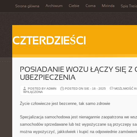
Archiwum
Ciebie
Coma
Mirinda
Strona główna
Spis Treśc
CZTERDZIEŚCI
POSIADANIE WOZU ŁĄCZY SIĘ Z
UBEZPIECZENIA
POSTED BY ADMIN
POSTED ON SIE - 16 - 2025
MOŻLIWOŚĆ 
WYŁĄCZONA
Życie człowiecze jest bezcenne, tak samo zdrowie
Specjalizacja samochodowa jest nienagannie zaopatrzona we wsz
samochodów sprzedawane lub też wypożyczane są przyczepy sa
można wypożyczyć, jakkolwiek i kupić na odpowiednie zamówieni