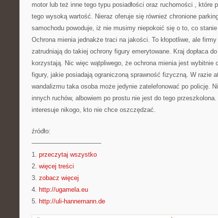
motor lub też inne tego typu posiadłości oraz ruchomości , które p
tego wysoką wartość. Nieraz oferuje się również chronione parkin
samochodu powoduje, iż nie musimy niepokoić się o to, co stan
Ochrona mienia jednakże traci na jakości. To kłopotliwe, ale firmy
zatrudniają do takiej ochrony figury emerytowane. Kraj dopłaca do
korzystają. Nic więc wątpliwego, że ochrona mienia jest wybitnie
figury, jakie posiadają ograniczoną sprawność fizyczną. W razie 
wandalizmu taka osoba może jedynie zatelefonować po policję. N
innych ruchów, albowiem po prostu nie jest do tego przeszkolona.
interesuje nikogo, kto nie chce oszczędzać.
źródło:
———————————
1.
przeczytaj wszystko
2.
więcej treści
3.
zobacz więcej
4.
http://ugamela.eu
5.
http://uli-hannemann.de