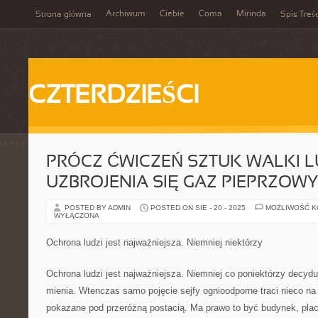
Archiwum
Ciebie
Coma
Mirinda
Strona główna
Spis Treśc
CZTERDZIEŚCI
PRÓCZ ĆWICZEŃ SZTUK WALKI L
UZBROJENIA SIĘ GAZ PIEPRZOWY
POSTED BY ADMIN
POSTED ON SIE - 20 - 2025
MOŻLIWOŚĆ 
WYŁĄCZONA
Ochrona ludzi jest najważniejsza. Niemniej niektórzy
Ochrona ludzi jest najważniejsza. Niemniej co poniektórzy decydu
mienia. Wtenczas samo pojęcie sejfy ognioodporne traci nieco n
pokazane pod przeróżną postacią. Ma prawo to być budynek, pla