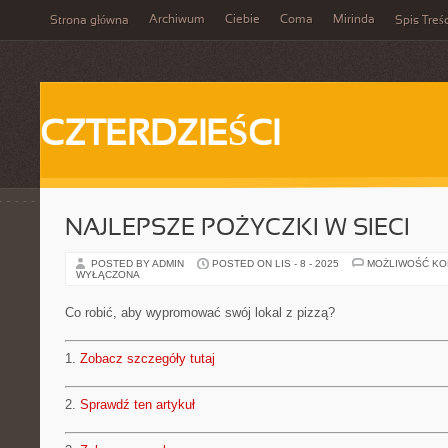
Archiwum
Ciebie
Coma
Mirinda
Strona główna
Spis Treśc
CZTERDZIEŚCI
NAJLEPSZE POŻYCZKI W SIECI
POSTED BY ADMIN
POSTED ON LIS - 8 - 2025
MOŻLIWOŚĆ K
WYŁĄCZONA
Co robić, aby wypromować swój lokal z pizzą?
1.
Zobacz szczegóły tutaj
2.
Sprawdź ten artykuł