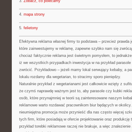
3.
Zobacz, co polecamy
4.
mapa strony
5.
felietony
Efektywna reklama własnej firmy to podstawa – przecież prawda je
które zainwestujemy w reklamę, zapewne szybko nam się zwrócą
chociaż faktycznie reklama jest świetnym pomysłem, to jednakże 
iż we wszystkich przypadkach inwestycja w na przykład parasol
zwrócić. Przykładowo – jeżeli mamy lokal serwujący kebaby, a p
lokalu rozdamy dla wegetarian, to stracimy sporo pieniędzy.
Naturalnie przykład z wegetarianami jest całkowicie wzięty z sufit
że czymś naprawdę ważnym jest to, aby parasole czy kubki rekl
osób, które przynajmniej w teorii są zainteresowane naszym keb
reklamowe warto rozdawać pracownikom biur będących w okolicy. 
nieumiejętna promocja może przynieść dla nas często więcej szkó
tych firm, które posiadają w ofercie projektowanie oraz produkcję
przykład torebki reklamowe raczej nie brakuje, a więc znalezienie