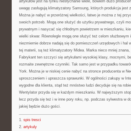
artykułów jest na rynku niesłychanie wiele, bowiem dużo produce
uwagę zasługują klimatyzatory Samsung, których produkcja jest 
Można je nabyć w przeróżnej wielkości, łatwo je można z tej prz
swoich potrzeb. Mogą one służyć do użytku prywatnego, czyli 
prywatnym i nasycać się chłodnym powietrzem w mieszkaniu, ki
wielki skwar. Równolegle mogą one służyć też celom służbowym i
niezmiernie dobrze nadają się do pomieszczeń urzędowych i hal 
tej materii, są też klimatyzatory Midea. Marka nieco mniej znana,
Fabrykant ten szczyci się artykułami wysokiej klasy, mocnymi, 
rozmaite zewnętrzne czynniki. Tak samo jest w przypadku towarów
York. Można je w niskiej cenie nabyć na stronce producenta w Ne
uproszczeniem i upraszcza sprawunki. W ogólności zakupy w Int
wygodne dla klienta, stąd też mnóstwo ludzi decyduje się na rob
Wentylator przyda się w każdym mieszkaniu. W najwyższym stopn
lecz przyda się też i w inne pory roku, np. podczas sylwestra w 
jakiej będzie dużo gości.
1.
spis tresci
2.
artykuly