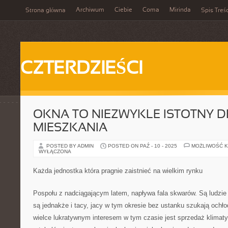
Archiwum
Ciebie
Coma
Mirinda
Strona główna
Spis Treśc
CZTERDZIEŚCI
OKNA TO NIEZWYKLE ISTOTNY D
MIESZKANIA
POSTED BY ADMIN
POSTED ON PAŹ - 10 - 2025
MOŻLIWOŚĆ 
WYŁĄCZONA
Każda jednostka która pragnie zaistnieć na wielkim rynku
Pospołu z nadciągającym latem, napływa fala skwarów. Są ludzie 
są jednakże i tacy, jacy w tym okresie bez ustanku szukają ochło
wielce lukratywnym interesem w tym czasie jest sprzedaż klimaty