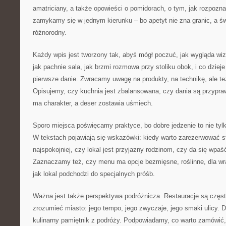
amatriciany, a także opowieści o pomidorach, o tym, jak rozpozna
zamykamy się w jednym kierunku – bo apetyt nie zna granic, a świa
różnorodny.
Każdy wpis jest tworzony tak, abyś mógł poczuć, jak wygląda wiz
jak pachnie sala, jak brzmi rozmowa przy stoliku obok, i co dzieje 
pierwsze danie. Zwracamy uwagę na produkty, na technikę, ale t
Opisujemy, czy kuchnia jest zbalansowana, czy dania są przypr
ma charakter, a deser zostawia uśmiech.
Sporo miejsca poświęcamy praktyce, bo dobre jedzenie to nie tylk
W tekstach pojawiają się wskazówki: kiedy warto zarezerwować stol
najspokojniej, czy lokal jest przyjazny rodzinom, czy da się wpaś
Zaznaczamy też, czy menu ma opcje bezmięsne, roślinne, dla wr
jak lokal podchodzi do specjalnych próśb.
Ważna jest także perspektywa podróżnicza. Restauracje są częs
zrozumieć miasto: jego tempo, jego zwyczaje, jego smaki ulicy. D
kulinarny pamiętnik z podróży. Podpowiadamy, co warto zamówić