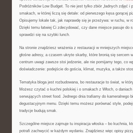
Podróżników Low Budget. To nie jest tylko zbiór „ładnych zdjęć i 
smakach, w której liczą się detale: od pierwszego kęsa gorącej pi
Opisujemy lokale tak, jak naprawdę się je przeżywa: w ruchu, w 
Dzięki temu łatwiej Ci zdecydować, czy dane miejsce pasuje do 
sprawdzi się na szybki lunch.
Na stronie znajdziesz wrażenia z restauracji w mniejszych miej
głośne adresy, a czasem ukryte skarby, które bronią się sercem
centrum uwagi zawsze stoi jedzenie, ale nie pomijamy tego, co w
doświadczenie: podejście do gościa, klimat, muzyka, a także sto
Tematyka bloga jest rozbudowana, bo restauracje to świat, w któr
Możesz czytać o kuchni polskiej i o smakach z Włoch, o daniach
serwujących street food. Jednego dnia trafiamy do kameralnego bi
degustacyjnym menu. Dzięki temu możesz porównać style, podejśc
tradycje budują smak.
Szczególne miejsce zajmuje tu inspiracja włoska – bo kuchnia, kt
potrafi zachwycić w każdym wydaniu. Znajdziesz więc opisy piz