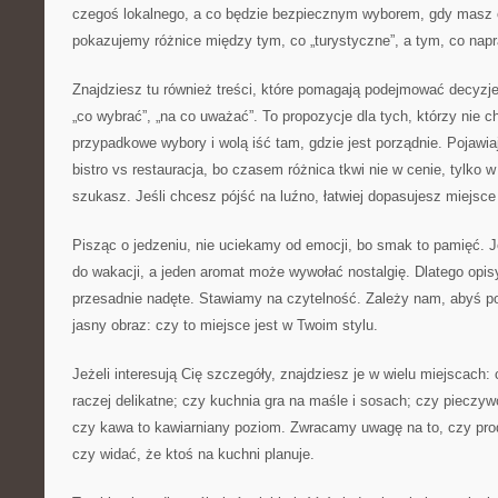
czegoś lokalnego, a co będzie bezpiecznym wyborem, gdy masz
pokazujemy różnice między tym, co „turystyczne”, a tym, co napr
Znajdziesz tu również treści, które pomagają podejmować decyzje: 
„co wybrać”, „na co uważać”. To propozycje dla tych, którzy nie c
przypadkowe wybory i wolą iść tam, gdzie jest porządnie. Pojawia
bistro vs restauracja, bo czasem różnica tkwi nie w cenie, tylko 
szukasz. Jeśli chcesz pójść na luźno, łatwiej dopasujesz miejsce 
Pisząc o jedzeniu, nie uciekamy od emocji, bo smak to pamięć. J
do wakacji, a jeden aromat może wywołać nostalgię. Dlatego opisy
przesadnie nadęte. Stawiamy na czytelność. Zależy nam, abyś po
jasny obraz: czy to miejsce jest w Twoim stylu.
Jeżeli interesują Cię szczegóły, znajdziesz je w wielu miejscach:
raczej delikatne; czy kuchnia gra na maśle i sosach; czy pieczyw
czy kawa to kawiarniany poziom. Zwracamy uwagę na to, czy pro
czy widać, że ktoś na kuchni planuje.