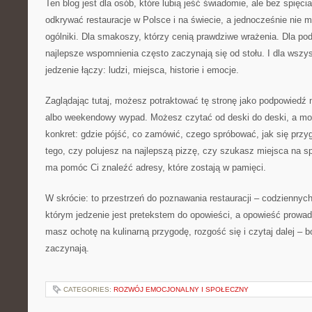
Ten blog jest dla osób, które lubią jeść świadomie, ale bez spięci
odkrywać restauracje w Polsce i na świecie, a jednocześnie nie 
ogólniki. Dla smakoszy, którzy cenią prawdziwe wrażenia. Dla pod
najlepsze wspomnienia często zaczynają się od stołu. I dla wszys
jedzenie łączy: ludzi, miejsca, historie i emocje.
Zaglądając tutaj, możesz potraktować tę stronę jako podpowiedź n
albo weekendowy wypad. Możesz czytać od deski do deski, a m
konkret: gdzie pójść, co zamówić, czego spróbować, jak się przy
tego, czy polujesz na najlepszą pizzę, czy szukasz miejsca na s
ma pomóc Ci znaleźć adresy, które zostają w pamięci.
W skrócie: to przestrzeń do poznawania restauracji – codziennyc
którym jedzenie jest pretekstem do opowieści, a opowieść prowadzi
masz ochotę na kulinarną przygodę, rozgość się i czytaj dalej – b
zaczynają.
CATEGORIES:
ROZWÓJ EMOCJONALNY I SPOŁECZNY