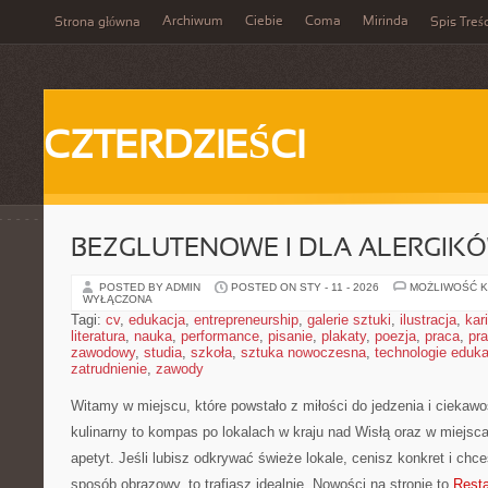
Archiwum
Ciebie
Coma
Mirinda
Strona główna
Spis Treśc
CZTERDZIEŚCI
BEZGLUTENOWE I DLA ALERGIK
POSTED BY ADMIN
POSTED ON STY - 11 - 2026
MOŻLIWOŚĆ 
WYŁĄCZONA
Tagi:
cv
,
edukacja
,
entrepreneurship
,
galerie sztuki
,
ilustracja
,
kar
literatura
,
nauka
,
performance
,
pisanie
,
plakaty
,
poezja
,
praca
,
pr
zawodowy
,
studia
,
szkoła
,
sztuka nowoczesna
,
technologie eduk
zatrudnienie
,
zawody
Witamy w miejscu, które powstało z miłości do jedzenia i ciekawo
kulinarny to kompas po lokalach w kraju nad Wisłą oraz w miejsc
apetyt. Jeśli lubisz odkrywać świeże lokale, cenisz konkret i chc
sposób obrazowy, to trafiasz idealnie. Nowości na stronie to
Resta