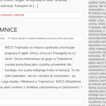
y krótkie i długie, na wyprawę w trasę, na leniwy
spełnić funk
splorację. Kategorie do […]
ważna, ale r
materiałem,
W dobrze wy
 RODZIN Z DZIEĆMI
skórzanym p
widać czas, 
cechy, które
Człowiek odc
EMNICE
wykonany z 
bardziej trwa
przywiązanie
POMORSKIE
 2026
MOŻLIWOŚĆ KOMENTOWANIA
ZOSTAŁA WYŁĄCZONA
TAJEMNICE
początku pro
wymianie na 
WŻCh Trójmiasto to miejsce spotkania chrześcijan
sobą również
szacunku do 
pragnących głębi, którzy chcą żyć Ewangelią na co
końcowy. W p
dzień. Strona internetowa tej grupy w Trójmieście
nastawionej 
łatwo ukryć 
została pomyślana jako czytelny przewodnik dla
pośpiech zwy
rzemieślnicz
każdego, kto szuka kolejnego kroku w formacji. To nie
samym warsz
tylko kalendarz, ale też zachęta do wzrastania – po
rzeczy porzą
świecie zac
 i jego skarby i Weekend w Trójmieście. WŻCh (Wspólnota
to niemal ak
się wielu osobom z modlitwą zakorzenioną w codzienności. I
formą szacu
własnej prac
którego nie 
przechowuje 
myślenia o 
zapisane są 