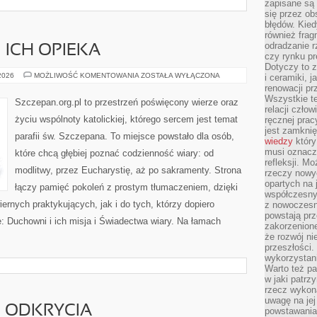
zapisane są 
się przez ob
błędów. Kied
również frag
odradzanie r
I ICH OPIEKA
czy rynku pr
Dotyczy to z
ŚWIĘCI
 2026
MOŻLIWOŚĆ KOMENTOWANIA
ZOSTAŁA WYŁĄCZONA
i ceramiki, j
PATRONI
renowacji p
I
Wszystkie t
ICH
Szczepan.org.pl to przestrzeń poświęcony wierze oraz
OPIEKA
relacji czło
życiu wspólnoty katolickiej, którego sercem jest temat
ręcznej prac
jest zamkni
parafii św. Szczepana. To miejsce powstało dla osób,
wiedzy
który
musi oznacz
które chcą głębiej poznać codzienność wiary: od
refleksji. M
modlitwy, przez Eucharystię, aż po sakramenty. Strona
rzeczy nowyc
opartych na 
łączy pamięć pokoleń z prostym tłumaczeniem, dzięki
współczesny
iernych praktykujących, jak i do tych, którzy dopiero
z nowoczesn
powstają prz
: Duchowni i ich misja i Świadectwa wiary. Na łamach
zakorzenion
że rozwój ni
przeszłości
wykorzystani
Warto też pa
w jaki patr
rzecz wykona
uwagę na jej
I ODKRYCIA
powstawania