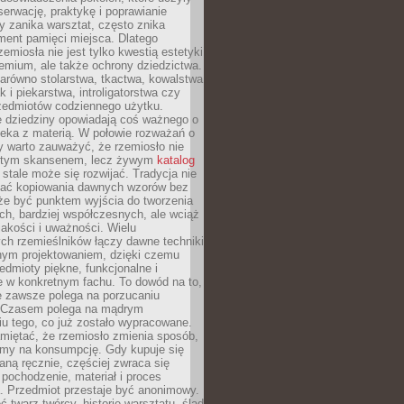
serwację, praktykę i poprawianie
y zanika warsztat, często znika
ment pamięci miejsca. Dlatego
zemiosła nie jest tylko kwestią estetyki
emium, ale także ochrony dziedzictwa.
arówno stolarstwa, tkactwa, kowalstwa
ak i piekarstwa, introligatorstwa czy
rzedmiotów codziennego użytku.
e dziedziny opowiadają coś ważnego o
wieka z materią. W połowie rozważań o
y warto zauważyć, że rzemiosło nie
ętym skansenem, lecz żywym
katalog
 stale może się rozwijać. Tradycja nie
ać kopiowania dawnych wzorów bez
oże być punktem wyjścia do tworzenia
h, bardziej współczesnych, ale wciąż
jakości i uważności. Wielu
ch rzemieślników łączy dawne techniki
ym projektowaniem, dzięki czemu
edmioty piękne, funkcjonalne i
e w konkretnym fachu. To dowód na to,
e zawsze polega na porzucaniu
. Czasem polega na mądrym
u tego, co już zostało wypracowane.
miętać, że rzemiosło zmienia sposób,
zymy na konsumpcję. Gdy kupuje się
ną ręcznie, częściej zwraca się
 pochodzenie, materiał i proces
. Przedmiot przestaje być anonimowy.
 twarz twórcy, historię warsztatu, ślad