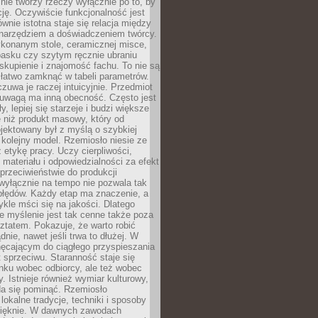
nie tworzy rzeczy wyłącznie po to, by
cję. Oczywiście funkcjonalność jest
ównie istotna staje się relacja między
 narzędziem a doświadczeniem twórcy.
konanym stole, ceramicznej misce,
asku czy szytym ręcznie ubraniu
skupienie i znajomość fachu. To nie są
 łatwo zamknąć w tabeli parametrów.
zuwa je raczej intuicyjnie. Przedmiot
uwagą ma inną obecność. Często jest
ły, lepiej się starzeje i budzi większe
 niż produkt masowy, który od
jektowany był z myślą o szybkiej
kolejny model. Rzemiosło niesie ze
 etykę pracy. Uczy cierpliwości,
materiału i odpowiedzialności za efekt
rzeciwieństwie do produkcji
wyłącznie na tempo nie pozwala tak
błędów. Każdy etap ma znaczenie, a
kle mści się na jakości. Dlatego
e myślenie jest tak cenne także poza
tatem. Pokazuje, że warto robić
dnie, nawet jeśli trwa to dłużej. W
hęcającym do ciągłego przyspieszania
t sprzeciwu. Staranność staje się
nku wobec odbiorcy, ale też wobec
y. Istnieje również wymiar kulturowy,
da się pominąć. Rzemiosło
lokalne tradycje, techniki i sposoby
pięknie. W dawnych zawodach