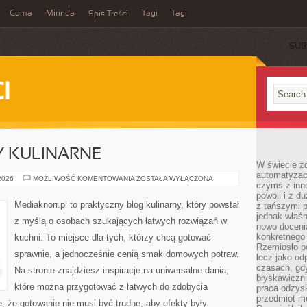
Coma
Mirinda
Tagi
Tagi
Spis Treści
SUB
I
Y KULINARNE
W świecie z
automatyzac
PROSTE
 2026
MOŻLIWOŚĆ KOMENTOWANIA
ZOSTAŁA WYŁĄCZONA
czymś z inne
PRZEPISY
KULINARNE
powoli i z d
Mediaknorr.pl to praktyczny blog kulinarny, który powstał
z tańszymi p
jednak właśn
z myślą o osobach szukających łatwych rozwiązań w
nowo doceni
konkretnego
kuchni. To miejsce dla tych, którzy chcą gotować
Rzemiosło po
sprawnie, a jednocześnie cenią smak domowych potraw.
lecz jako o
czasach, gd
Na stronie znajdziesz inspiracje na uniwersalne dania,
błyskawiczni
które można przygotować z łatwych do zdobycia
praca odzysk
przedmiot mo
e, że gotowanie nie musi być trudne, aby efekty były