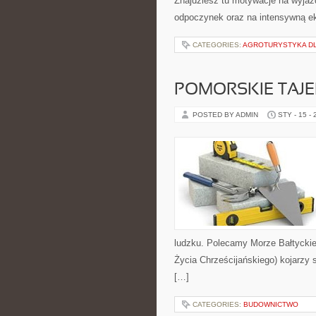
Znajdziesz tu motywacje na wyjazd
odpoczynek oraz na intensywną ek
CATEGORIES:
AGROTURYSTYKA DLA
POMORSKIE TAJ
POSTED BY ADMIN
STY - 15 -
ludzku. Polecamy Morze Bałtyckie
Życia Chrześcijańskiego) kojarzy 
[…]
CATEGORIES:
BUDOWNICTWO