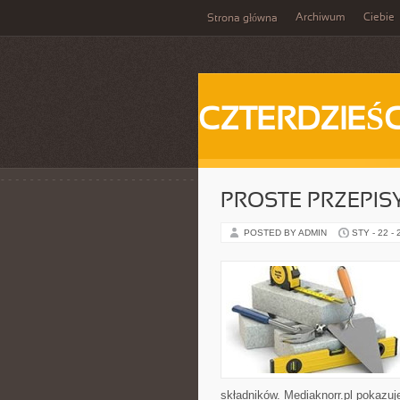
Archiwum
Ciebie
Strona główna
CZTERDZIEŚC
PROSTE PRZEPIS
POSTED BY ADMIN
STY - 22 -
składników. Mediaknorr.pl pokazuj