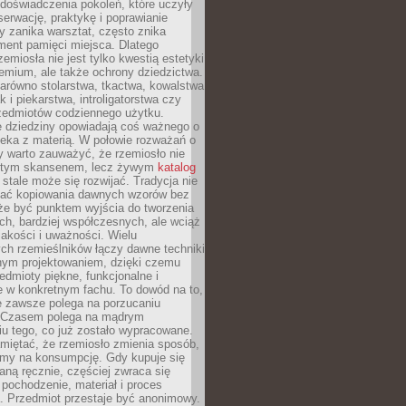
doświadczenia pokoleń, które uczyły
serwację, praktykę i poprawianie
y zanika warsztat, często znika
ment pamięci miejsca. Dlatego
zemiosła nie jest tylko kwestią estetyki
emium, ale także ochrony dziedzictwa.
arówno stolarstwa, tkactwa, kowalstwa
ak i piekarstwa, introligatorstwa czy
rzedmiotów codziennego użytku.
e dziedziny opowiadają coś ważnego o
wieka z materią. W połowie rozważań o
y warto zauważyć, że rzemiosło nie
ętym skansenem, lecz żywym
katalog
 stale może się rozwijać. Tradycja nie
ać kopiowania dawnych wzorów bez
oże być punktem wyjścia do tworzenia
h, bardziej współczesnych, ale wciąż
jakości i uważności. Wielu
ch rzemieślników łączy dawne techniki
ym projektowaniem, dzięki czemu
edmioty piękne, funkcjonalne i
e w konkretnym fachu. To dowód na to,
e zawsze polega na porzucaniu
. Czasem polega na mądrym
u tego, co już zostało wypracowane.
miętać, że rzemiosło zmienia sposób,
zymy na konsumpcję. Gdy kupuje się
ną ręcznie, częściej zwraca się
 pochodzenie, materiał i proces
. Przedmiot przestaje być anonimowy.