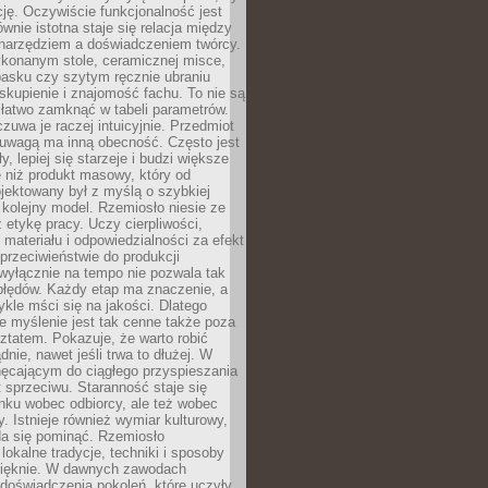
cję. Oczywiście funkcjonalność jest
ównie istotna staje się relacja między
 narzędziem a doświadczeniem twórcy.
konanym stole, ceramicznej misce,
asku czy szytym ręcznie ubraniu
skupienie i znajomość fachu. To nie są
 łatwo zamknąć w tabeli parametrów.
zuwa je raczej intuicyjnie. Przedmiot
uwagą ma inną obecność. Często jest
ły, lepiej się starzeje i budzi większe
 niż produkt masowy, który od
jektowany był z myślą o szybkiej
kolejny model. Rzemiosło niesie ze
 etykę pracy. Uczy cierpliwości,
materiału i odpowiedzialności za efekt
rzeciwieństwie do produkcji
wyłącznie na tempo nie pozwala tak
błędów. Każdy etap ma znaczenie, a
kle mści się na jakości. Dlatego
e myślenie jest tak cenne także poza
tatem. Pokazuje, że warto robić
dnie, nawet jeśli trwa to dłużej. W
hęcającym do ciągłego przyspieszania
t sprzeciwu. Staranność staje się
nku wobec odbiorcy, ale też wobec
y. Istnieje również wymiar kulturowy,
da się pominąć. Rzemiosło
lokalne tradycje, techniki i sposoby
pięknie. W dawnych zawodach
doświadczenia pokoleń, które uczyły