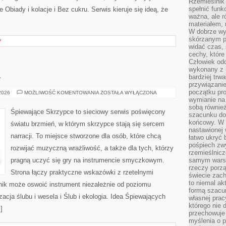
Rzemieślnik 
spełnić funk
Obiady i kolacje i Bez cukru. Serwis kieruje się ideą, że
ważna, ale r
materiałem,
W dobrze wy
skórzanym p
Y
widać czas, 
cechy, które
Człowiek odc
wykonany z 
A
bardziej trwa
przywiązanie
początku pro
ŚLUB
 2026
MOŻLIWOŚĆ KOMENTOWANIA
ZOSTAŁA WYŁĄCZONA
I
wymianie na 
EKOLOGIA
sobą również
Śpiewające Skrzypce to sieciowy serwis poświęcony
szacunku do 
końcowy. W p
światu brzmień, w którym skrzypce stają się sercem
nastawionej 
narracji. To miejsce stworzone dla osób, które chcą
łatwo ukryć 
pośpiech zwy
rozwijać muzyczną wrażliwość, a także dla tych, którzy
rzemieślnicz
pragną uczyć się gry na instrumencie smyczkowym.
samym warsz
rzeczy porzą
Strona łączy praktyczne wskazówki z rzetelnymi
świecie zac
to niemal ak
lnik może oswoić instrument niezależnie od poziomu
formą szacu
ja ślubu i wesela i Ślub i ekologia. Idea Śpiewających
własnej prac
którego nie 
]
przechowuje 
myślenia o 