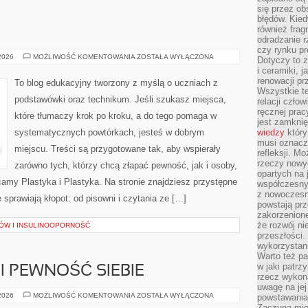
się przez ob
błędów. Kied
również frag
odradzanie r
czy rynku pr
GEOGRAFIA
 2026
MOŻLIWOŚĆ KOMENTOWANIA
ZOSTAŁA WYŁĄCZONA
Dotyczy to z
i ceramiki, j
renowacji p
To blog edukacyjny tworzony z myślą o uczniach z
Wszystkie t
podstawówki oraz technikum. Jeśli szukasz miejsca,
relacji czło
ręcznej prac
które tłumaczy krok po kroku, a do tego pomaga w
jest zamkni
systematycznych powtórkach, jesteś w dobrym
wiedzy
który
musi oznacz
miejscu. Treści są przygotowane tak, aby wspierały
refleksji. M
rzeczy nowyc
zarówno tych, którzy chcą złapać pewność, jak i osoby,
opartych na 
ecamy Plastyka i Plastyka. Na stronie znajdziesz przystępne
współczesny
z nowoczesn
sprawiają kłopot: od pisowni i czytania ze […]
powstają prz
zakorzenion
że rozwój ni
ÓW I INSULINOOPORNOŚĆ
przeszłości
wykorzystani
Warto też pa
w jaki patr
I PEWNOŚĆ SIEBIE
rzecz wykona
uwagę na jej
MODA
 2026
MOŻLIWOŚĆ KOMENTOWANIA
ZOSTAŁA WYŁĄCZONA
powstawania
A
Zaczyna mieć