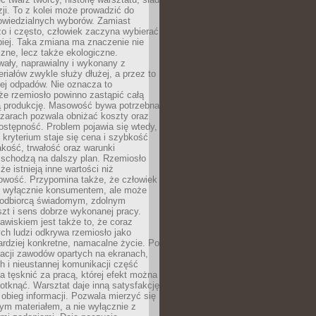
zji. To z kolei może prowadzić do
owiedzialnych wyborów. Zamiast
o i często, człowiek zaczyna wybierać
epiej. Taka zmiana ma znaczenie nie
czne, lecz także ekologiczne.
wały, naprawialny i wykonany z
riałów zwykle służy dłużej, a przez to
ej odpadów. Nie oznacza to
że rzemiosło powinno zastąpić całą
 produkcję. Masowość bywa potrzebna
szarach pozwala obniżać koszty oraz
ostępność. Problem pojawia się wtedy,
kryterium staje się cena i szybkość
akość, trwałość oraz warunki
 schodzą na dalszy plan. Rzemiosło
że istnieją inne wartości niż
owość. Przypomina także, że człowiek
ć wyłącznie konsumentem, ale może
 odbiorcą świadomym, zdolnym
zt i sens dobrze wykonanej pracy.
wiskiem jest także to, że coraz
ch ludzi odkrywa rzemiosło jako
rdziej konkretne, namacalne życie. Po
nacji zawodów opartych na ekranach,
h i nieustannej komunikacji część
 tęsknić za pracą, której efekt można
otknąć. Warsztat daje inną satysfakcję
y obieg informacji. Pozwala mierzyć się
ym materiałem, a nie wyłącznie z