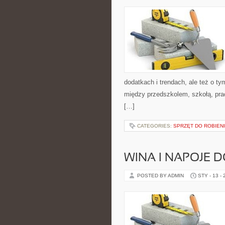
dodatkach i trendach, ale też o ty
między przedszkolem, szkołą, prac
[…]
CATEGORIES:
SPRZĘT DO ROBIEN
WINA I NAPOJE D
POSTED BY ADMIN
STY - 13 -