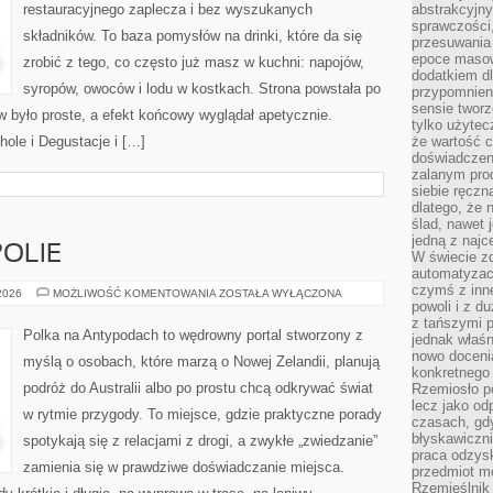
restauracyjnego zaplecza i bez wyszukanych
abstrakcyjn
sprawczości, 
składników. To baza pomysłów na drinki, które da się
przesuwania
epoce masow
zrobić z tego, co często już masz w kuchni: napojów,
dodatkiem d
syropów, owoców i lodu w kostkach. Strona powstała po
przypomnieni
sensie tworz
było proste, a efekt końcowy wyglądał apetycznie.
tylko użytec
hole i Degustacje i […]
że wartość c
doświadczeni
zalanym pro
siebie ręczn
dlatego, że 
ślad, nawet 
jedną z najc
POLIE
W świecie z
automatyzac
czymś z inne
MIASTA
 2026
MOŻLIWOŚĆ KOMENTOWANIA
ZOSTAŁA WYŁĄCZONA
I
powoli i z d
METROPOLIE
z tańszymi p
Polka na Antypodach to wędrowny portal stworzony z
jednak właśn
nowo doceni
myślą o osobach, które marzą o Nowej Zelandii, planują
konkretnego
podróż do Australii albo po prostu chcą odkrywać świat
Rzemiosło po
lecz jako o
w rytmie przygody. To miejsce, gdzie praktyczne porady
czasach, gd
błyskawiczni
spotykają się z relacjami z drogi, a zwykłe „zwiedzanie”
praca odzysk
zamienia się w prawdziwe doświadczanie miejsca.
przedmiot mo
Rzemieślnik 