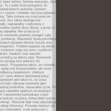
 twarz twórcy, historię warsztatu, ślad
zji. To z kolei może prowadzić do
owiedzialnych wyborów. Zamiast
o i często, człowiek zaczyna wybierać
epiej. Taka zmiana ma znaczenie nie
czne, lecz także ekologiczne.
wały, naprawialny i wykonany z
riałów zwykle służy dłużej, a przez to
ej odpadów. Nie oznacza to
że rzemiosło powinno zastąpić całą
 produkcję. Masowość bywa potrzebna
szarach pozwala obniżać koszty oraz
ostępność. Problem pojawia się wtedy,
kryterium staje się cena i szybkość
akość, trwałość oraz warunki
 schodzą na dalszy plan. Rzemiosło
że istnieją inne wartości niż
owość. Przypomina także, że człowiek
ć wyłącznie konsumentem, ale może
 odbiorcą świadomym, zdolnym
zt i sens dobrze wykonanej pracy.
wiskiem jest także to, że coraz
ch ludzi odkrywa rzemiosło jako
rdziej konkretne, namacalne życie. Po
nacji zawodów opartych na ekranach,
h i nieustannej komunikacji część
 tęsknić za pracą, której efekt można
otknąć. Warsztat daje inną satysfakcję
y obieg informacji. Pozwala mierzyć się
ym materiałem, a nie wyłącznie z