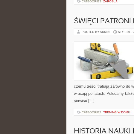
CATEGORIES:
ZAROSLA
ŚWIĘCI PATRONI 
POSTED BY ADMIN
STY - 20 -
czemu treści trafiają zarówno do w
wracają po latach. Polecamy także
serwisu […]
CATEGORIES:
TRENING W DOMU
HISTORIA NAUKI 