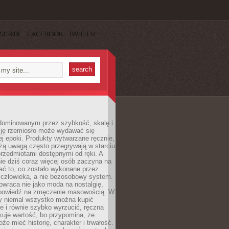
SCRIBE
FACEBOOK
TWITTER
dominowanym przez szybkość, skalę i
ję rzemiosło może wydawać się
j epoki. Produkty wytwarzane ręcznie,
użą uwagą często przegrywają w starciu
rzedmiotami dostępnymi od ręki. A
ie dziś coraz więcej osób zaczyna na
ać to, co zostało wykonane przez
 człowieka, a nie bezosobowy system.
wraca nie jako moda na nostalgię,
dpowiedź na zmęczenie masowością. W
y niemal wszystko można kupić
e i równie szybko wyrzucić, ręczna
uje wartość, bo przypomina, że
że mieć historię, charakter i trwałość.