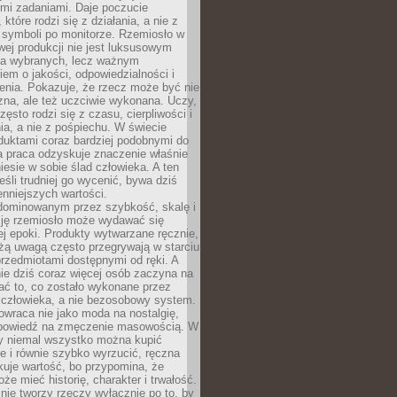
ymi zadaniami. Daje poczucie
które rodzi się z działania, a nie z
 symboli po monitorze. Rzemiosło w
ej produkcji nie jest luksusowym
la wybranych, lecz ważnym
em o jakości, odpowiedzialności i
enia. Pokazuje, że rzecz może być nie
zna, ale też uczciwie wykonana. Uczy,
zęsto rodzi się z czasu, cierpliwości i
a, a nie z pośpiechu. W świecie
duktami coraz bardziej podobnymi do
a praca odzyskuje znaczenie właśnie
niesie w sobie ślad człowieka. A ten
jeśli trudniej go wycenić, bywa dziś
enniejszych wartości.
dominowanym przez szybkość, skalę i
ję rzemiosło może wydawać się
j epoki. Produkty wytwarzane ręcznie,
użą uwagą często przegrywają w starciu
rzedmiotami dostępnymi od ręki. A
ie dziś coraz więcej osób zaczyna na
ać to, co zostało wykonane przez
 człowieka, a nie bezosobowy system.
wraca nie jako moda na nostalgię,
dpowiedź na zmęczenie masowością. W
y niemal wszystko można kupić
e i równie szybko wyrzucić, ręczna
uje wartość, bo przypomina, że
że mieć historię, charakter i trwałość.
nie tworzy rzeczy wyłącznie po to, by