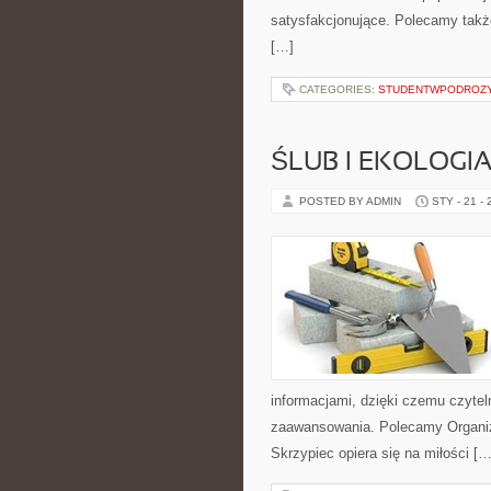
satysfakcjonujące. Polecamy także 
[…]
CATEGORIES:
STUDENTWPODROZ
ŚLUB I EKOLOGI
POSTED BY ADMIN
STY - 21 -
informacjami, dzięki czemu czyte
zaawansowania. Polecamy Organizac
Skrzypiec opiera się na miłości […