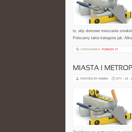
to, aby domowe mieszanie smaków 
Polecamy takie kategorie jak: Alko
CATEGORIES:
PORADY IT
MIASTA I METRO
POSTED BY ADMIN
STY - 16 -