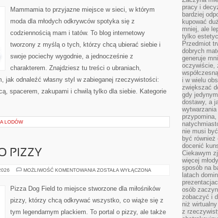
EMOCJE
pracy i decy
I
Mammamia to przyjazne miejsce w sieci, w którym
PEWNOŚĆ
bardziej odp
SIEBIE
moda dla młodych odkrywców spotyka się z
kupować duż
mniej, ale l
codziennością mam i tatów. To blog internetowy
tylko estety
Przedmiot tr
tworzony z myślą o tych, którzy chcą ubierać siebie i
dobrych mate
swoje pociechy wygodnie, a jednocześnie z
generuje mni
oczywiście, 
charakterem. Znajdziesz tu treści o ubraniach,
współczesną
m, jak odnaleźć własny styl w zabieganej rzeczywistości:
i w wielu ob
zwiększać d
ą, spacerem, zakupami i chwilą tylko dla siebie. Kategorie
gdy jedynym 
dostawy, a j
wytwarzania
przypomina, 
IA LODÓW
natychmiast
nie musi by
być również
docenić kuns
O PIZZY
Ciekawym zja
więcej młody
sposób na ba
WINA
 2026
MOŻLIWOŚĆ KOMENTOWANIA
ZOSTAŁA WYŁĄCZONA
latach domi
I
NAPOJE
prezentacjac
DO
Pizza Dog Field to miejsce stworzone dla miłośników
osób zaczyna
PIZZY
zobaczyć i d
pizzy, którzy chcą odkrywać wszystko, co wiąże się z
niż wirtualn
z rzeczywist
tym legendarnym plackiem. To portal o pizzy, ale także