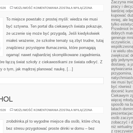
Zaczyna mieć
pracy i decy
HISTORIA
 2026
MOŻLIWOŚĆ KOMENTOWANIA
ZOSTAŁA WYŁĄCZONA
bardziej odp
NAUKI
I
kupować duż
ODKRYCIA
To miejsce powstało z prostej myśli: wiedza nie musi
mniej, ale l
tylko estety
być sztywna. Ten portal dla ciekawych świata pokazuje,
Przedmiot tr
dobrych mate
że uczenie się może być przygodą. Jeśli kiedykolwiek
generuje mni
miałeś wrażenie, że szkolne tematy są zbyt trudne, tutaj
oczywiście, 
współczesną
znajdziesz przystępne tłumaczenia, które pomagają
i w wielu ob
ogarnąć nawet najbardziej skomplikowane zagadnienia.
zwiększać d
gdy jedynym 
tóre łączą świat szkoły z ciekawostkami ze świata odkryć. Z
dostawy, a j
wytwarzania
ały o tym, jak mądrzej planować naukę, […]
przypomina, 
natychmiast
nie musi by
być również
docenić kuns
Ciekawym zja
OHOL
więcej młody
sposób na ba
latach domi
ZDROWIE
 2026
MOŻLIWOŚĆ KOMENTOWANIA
ZOSTAŁA WYŁĄCZONA
prezentacjac
I
ALKOHOL
osób zaczyna
zrobdrinka.pl to wygodne miejsce dla osób, które chcą
zobaczyć i d
niż wirtualn
bez stresu przygotować proste drinki w domu – bez
z rzeczywist