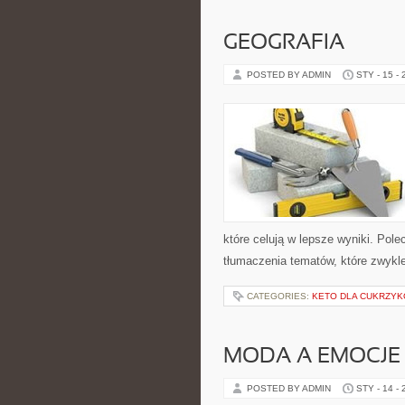
GEOGRAFIA
POSTED BY ADMIN
STY - 15 -
które celują w lepsze wyniki. Pol
tłumaczenia tematów, które zwykle 
CATEGORIES:
KETO DLA CUKRZYK
MODA A EMOCJE 
POSTED BY ADMIN
STY - 14 -