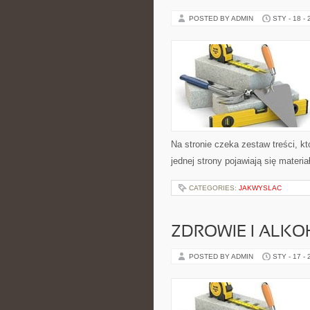
POSTED BY ADMIN
STY - 18 -
Na stronie czeka zestaw treści, k
jednej strony pojawiają się materi
CATEGORIES:
JAKWYSLAC
ZDROWIE I ALK
POSTED BY ADMIN
STY - 17 -