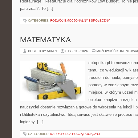
Restauracje i Restauracje dla Podróżników Low Budget. To nie jest
paru zdań”. To […]
CATEGORIES:
ROZWÓJ EMOCJONALNY I SPOŁECZNY
MATEMATYKA
POSTED BY ADMIN
STY - 11 - 2026
MOŻLIWOŚĆ KOMENTOWA
sptopolka.pl to nowoczesn
temu, co w edukacji w klas
treściom do nauki, pomysło
pomocy w codziennym rozwi
miejsce, w którym uczeń m
opiekun znajdzie narzędzia
nauczyciel dostanie rozwiązania gotowe do wdrożenia na lekcji i 
i Biblioteka i czytelnictwo. Ideą serwisu jest ułatwienie procesu na
logiczny. […]
CATEGORIES:
KARPATY DLA POCZĄTKUJĄCYCH