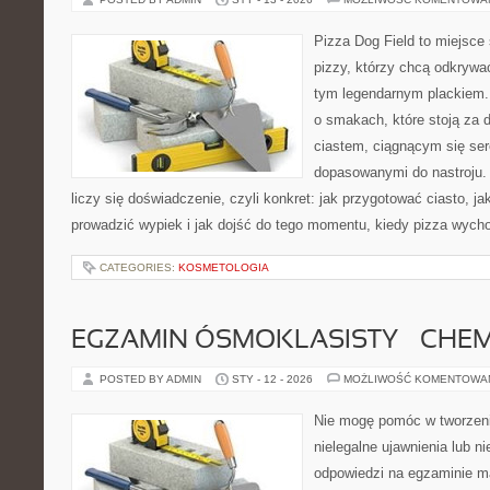
Pizza Dog Field to miejsce
pizzy, którzy chcą odkrywa
tym legendarnym plackiem. T
o smakach, które stoją za
ciastem, ciągnącym się se
dopasowanymi do nastroju. 
liczy się doświadczenie, czyli konkret: jak przygotować ciasto, ja
prowadzić wypiek i jak dojść do tego momentu, kiedy pizza wych
CATEGORIES:
KOSMETOLOGIA
EGZAMIN ÓSMOKLASISTY – CHEM
POSTED BY ADMIN
STY - 12 - 2026
MOŻLIWOŚĆ KOMENTOWA
Nie mogę pomóc w tworzeniu
nielegalne ujawnienia lub 
odpowiedzi na egzaminie m