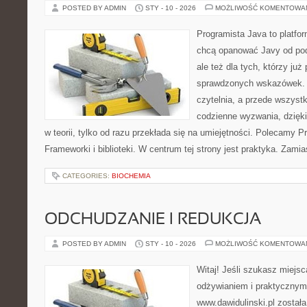
POSTED BY ADMIN
STY - 10 - 2026
MOŻLIWOŚĆ KOMENTOWA
Programista Java to platfo
chcą opanować Javy od pod
ale też dla tych, którzy już
sprawdzonych wskazówek. T
czytelnia, a przede wszystk
codzienne wyzwania, dzięki
w teorii, tylko od razu przekłada się na umiejętności. Polecamy
Frameworki i biblioteki. W centrum tej strony jest praktyka. Zami
CATEGORIES:
BIOCHEMIA
ODCHUDZANIE I REDUKCJA
POSTED BY ADMIN
STY - 10 - 2026
MOŻLIWOŚĆ KOMENTOWA
Witaj! Jeśli szukasz miejsca
odżywianiem i praktycznym
www.dawidulinski.pl została