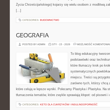
Życia Chrześcijańskiego) kojarzy się wielu osobom z modlitwą za
[…]
CATEGORIES:
BUDOWNICTWO
GEOGRAFIA
POSTED BY ADMIN
STY - 15 - 2026
MOŻLIWOŚĆ KOMENTOWA
To blog edukacyjny tworzon
podstawówki oraz technikum
które tłumaczy krok po kro
systematycznych powtórkac
miejscu. Treści są przygot
zarówno tych, którzy chcą 
które celują w lepsze wyniki. Polecamy Plastyka i Plastyka. Na s
tłumaczenia tematów, które zwykle sprawiają kłopot: od pisowni i
CATEGORIES:
KETO DLA CUKRZYKÓW I INSULINOOPORNOŚĆ