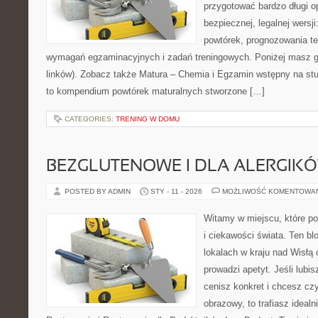
przygotować bardzo długi o
bezpiecznej, legalnej wersji
powtórek, prognozowania t
wymagań egzaminacyjnych i zadań treningowych. Poniżej masz g
linków). Zobacz także Matura – Chemia i Egzamin wstępny na stu
to kompendium powtórek maturalnych stworzone […]
CATEGORIES:
TRENING W DOMU
BEZGLUTENOWE I DLA ALERGIK
POSTED BY ADMIN
STY - 11 - 2026
MOŻLIWOŚĆ KOMENTOWA
Witamy w miejscu, które po
i ciekawości świata. Ten bl
lokalach w kraju nad Wisłą
prowadzi apetyt. Jeśli lubi
cenisz konkret i chcesz cz
obrazowy, to trafiasz idealn