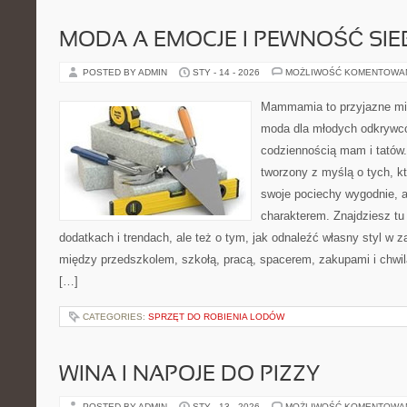
MODA A EMOCJE I PEWNOŚĆ SIE
POSTED BY ADMIN
STY - 14 - 2026
MOŻLIWOŚĆ KOMENTOWA
Mammamia to przyjazne mie
moda dla młodych odkrywcó
codziennością mam i tatów.
tworzony z myślą o tych, kt
swoje pociechy wygodnie, a
charakterem. Znajdziesz tu 
dodatkach i trendach, ale też o tym, jak odnaleźć własny styl w z
między przedszkolem, szkołą, pracą, spacerem, zakupami i chwilą 
[…]
CATEGORIES:
SPRZĘT DO ROBIENIA LODÓW
WINA I NAPOJE DO PIZZY
POSTED BY ADMIN
STY - 13 - 2026
MOŻLIWOŚĆ KOMENTOWA