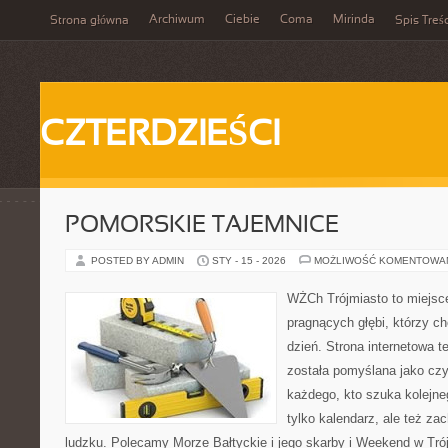
Archiwum
Ciebie
Coma
Mirinda
Strona główna
Spis Treśc
CZTERDZIEŚCI
POMORSKIE TAJEMNICE
POSTED BY ADMIN
STY - 15 - 2026
MOŻLIWOŚĆ KOMENTOWA
WŻCh Trójmiasto to miejsce
pragnących głębi, którzy c
dzień. Strona internetowa t
została pomyślana jako czy
każdego, kto szuka kolejneg
tylko kalendarz, ale też za
ludzku. Polecamy Morze Bałtyckie i jego skarby i Weekend w Tr