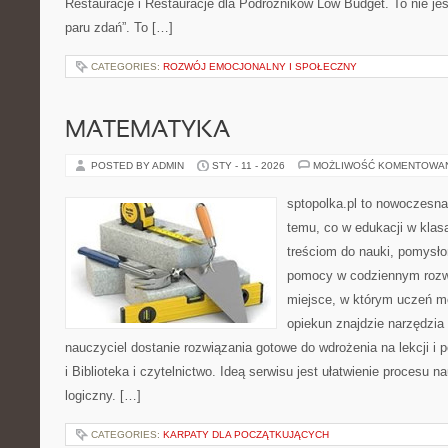
Restauracje i Restauracje dla Podróżników Low Budget. To nie jest
paru zdań”. To […]
CATEGORIES:
ROZWÓJ EMOCJONALNY I SPOŁECZNY
MATEMATYKA
POSTED BY ADMIN
STY - 11 - 2026
MOŻLIWOŚĆ KOMENTOWA
sptopolka.pl to nowoczesn
temu, co w edukacji w klas
treściom do nauki, pomysło
pomocy w codziennym rozwi
miejsce, w którym uczeń m
opiekun znajdzie narzędzia
nauczyciel dostanie rozwiązania gotowe do wdrożenia na lekcji i 
i Biblioteka i czytelnictwo. Ideą serwisu jest ułatwienie procesu na
logiczny. […]
CATEGORIES:
KARPATY DLA POCZĄTKUJĄCYCH