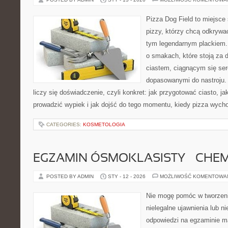
Pizza Dog Field to miejsce
pizzy, którzy chcą odkrywa
tym legendarnym plackiem. T
o smakach, które stoją za
ciastem, ciągnącym się se
dopasowanymi do nastroju. 
liczy się doświadczenie, czyli konkret: jak przygotować ciasto, ja
prowadzić wypiek i jak dojść do tego momentu, kiedy pizza wych
CATEGORIES:
KOSMETOLOGIA
EGZAMIN ÓSMOKLASISTY – CHEM
POSTED BY ADMIN
STY - 12 - 2026
MOŻLIWOŚĆ KOMENTOWA
Nie mogę pomóc w tworzeniu
nielegalne ujawnienia lub 
odpowiedzi na egzaminie m