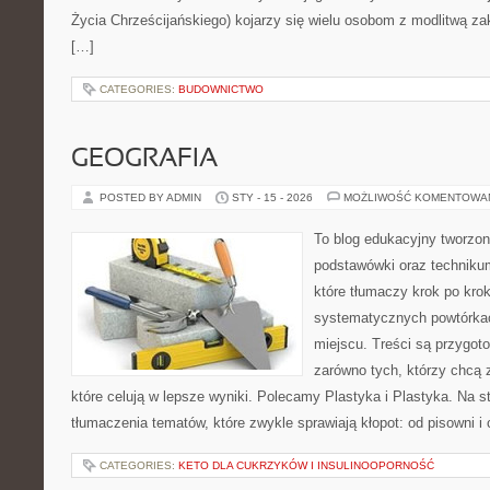
Życia Chrześcijańskiego) kojarzy się wielu osobom z modlitwą za
[…]
CATEGORIES:
BUDOWNICTWO
GEOGRAFIA
POSTED BY ADMIN
STY - 15 - 2026
MOŻLIWOŚĆ KOMENTOWA
To blog edukacyjny tworzon
podstawówki oraz technikum
które tłumaczy krok po kro
systematycznych powtórkac
miejscu. Treści są przygot
zarówno tych, którzy chcą 
które celują w lepsze wyniki. Polecamy Plastyka i Plastyka. Na s
tłumaczenia tematów, które zwykle sprawiają kłopot: od pisowni i
CATEGORIES:
KETO DLA CUKRZYKÓW I INSULINOOPORNOŚĆ