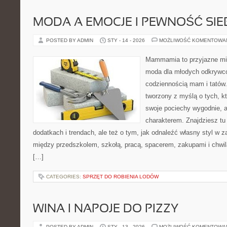
MODA A EMOCJE I PEWNOŚĆ SIE
POSTED BY ADMIN
STY - 14 - 2026
MOŻLIWOŚĆ KOMENTOWA
Mammamia to przyjazne mie
moda dla młodych odkrywcó
codziennością mam i tatów.
tworzony z myślą o tych, kt
swoje pociechy wygodnie, a
charakterem. Znajdziesz tu 
dodatkach i trendach, ale też o tym, jak odnaleźć własny styl w z
między przedszkolem, szkołą, pracą, spacerem, zakupami i chwilą 
[…]
CATEGORIES:
SPRZĘT DO ROBIENIA LODÓW
WINA I NAPOJE DO PIZZY
POSTED BY ADMIN
STY - 13 - 2026
MOŻLIWOŚĆ KOMENTOWA