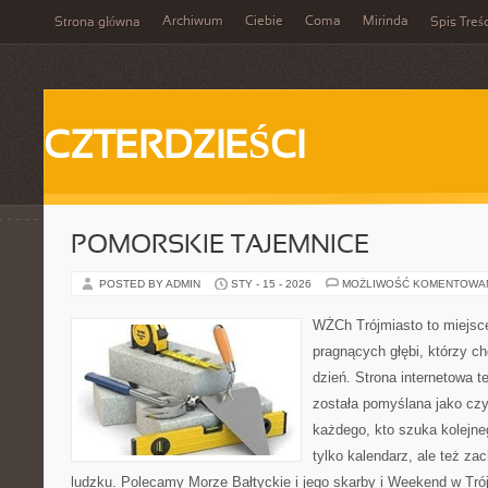
Archiwum
Ciebie
Coma
Mirinda
Strona główna
Spis Treśc
CZTERDZIEŚCI
POMORSKIE TAJEMNICE
POSTED BY ADMIN
STY - 15 - 2026
MOŻLIWOŚĆ KOMENTOWA
WŻCh Trójmiasto to miejsce
pragnących głębi, którzy c
dzień. Strona internetowa t
została pomyślana jako czy
każdego, kto szuka kolejneg
tylko kalendarz, ale też za
ludzku. Polecamy Morze Bałtyckie i jego skarby i Weekend w Tr