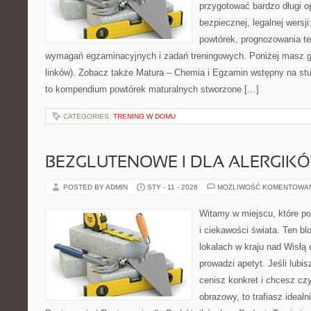
przygotować bardzo długi o
bezpiecznej, legalnej wersji
powtórek, prognozowania t
wymagań egzaminacyjnych i zadań treningowych. Poniżej masz g
linków). Zobacz także Matura – Chemia i Egzamin wstępny na stu
to kompendium powtórek maturalnych stworzone […]
CATEGORIES:
TRENING W DOMU
BEZGLUTENOWE I DLA ALERGIK
POSTED BY ADMIN
STY - 11 - 2026
MOŻLIWOŚĆ KOMENTOWA
Witamy w miejscu, które po
i ciekawości świata. Ten bl
lokalach w kraju nad Wisłą
prowadzi apetyt. Jeśli lubi
cenisz konkret i chcesz cz
obrazowy, to trafiasz idealn