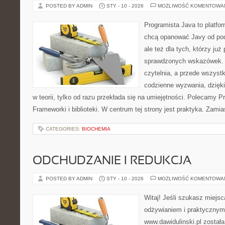
POSTED BY ADMIN
STY - 10 - 2026
MOŻLIWOŚĆ KOMENTOWA
Programista Java to platfo
chcą opanować Javy od pod
ale też dla tych, którzy już
sprawdzonych wskazówek. T
czytelnia, a przede wszystk
codzienne wyzwania, dzięki
w teorii, tylko od razu przekłada się na umiejętności. Polecamy
Frameworki i biblioteki. W centrum tej strony jest praktyka. Zami
CATEGORIES:
BIOCHEMIA
ODCHUDZANIE I REDUKCJA
POSTED BY ADMIN
STY - 10 - 2026
MOŻLIWOŚĆ KOMENTOWA
Witaj! Jeśli szukasz miejsca
odżywianiem i praktycznym
www.dawidulinski.pl została