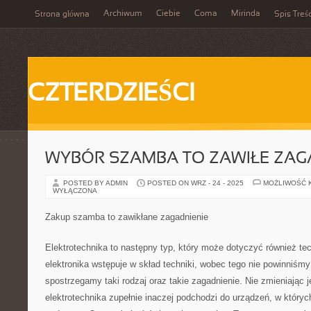
Archiwum
Ciebie
Coma
Mirinda
Strona główna
Spis Treśc
CZTERDZIEŚCI
WYBÓR SZAMBA TO ZAWIŁE ZAG
POSTED BY ADMIN
POSTED ON WRZ - 24 - 2025
MOŻLIWOŚĆ 
WYŁĄCZONA
Zakup szamba to zawikłane zagadnienie
Elektrotechnika to następny typ, który może dotyczyć również tech
elektronika wstępuje w skład techniki, wobec tego nie powinniśmy
spostrzegamy taki rodzaj oraz takie zagadnienie. Nie zmieniając j
elektrotechnika zupełnie inaczej podchodzi do urządzeń, w który