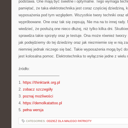
podstawa. One mają być świetne i optymalne. Tego wymaga techn
pamiętać, że taka elektrotechnika jest coraz częściej dziedziną, 
wyposażenia pod tym względem. Wszystkie twory techniki oraz el
wypróbowane. One oraz tak się zepsują. Nie ma na to innej rady. 
wiedzieć, że posłużą one nieco dłużej, niż tylko kilka dni. Skutki
sprawdza takie sprzęty oraz je testuje. Ona może również tworzy 
jak podejdziemy do tej dziedziny oraz jak niezmiernie się w nią
niemniej jednak niczego się bać. Takie wyposażenia mogą być do
jest kolosalna pomoc. Elektrotechnika to wyłącznie jedne z wielu r
źródło:
———————————
1.
https://thinktank.org.pl
2.
zobacz szczegóły
3.
poznaj możliwości
4.
https://demolkatattoo.pl
5.
pełna wersja
CATEGORIES:
ODZIEŻ DLA MAŁEGO PATRIOTY