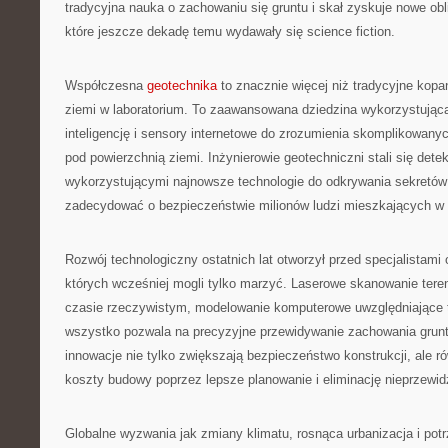
tradycyjna nauka o zachowaniu się gruntu i skał zyskuje nowe obl
które jeszcze dekadę temu wydawały się science fiction.
Współczesna
geotechnika
to znacznie więcej niż tradycyjne kopan
ziemi w laboratorium. To zaawansowana dziedzina wykorzystująca 
inteligencję i sensory internetowe do zrozumienia skomplikowa
pod powierzchnią ziemi. Inżynierowie geotechniczni stali się dete
wykorzystującymi najnowsze technologie do odkrywania sekretów
zadecydować o bezpieczeństwie milionów ludzi mieszkających w 
Rozwój technologiczny ostatnich lat otworzył przed specjalistami 
których wcześniej mogli tylko marzyć. Laserowe skanowanie tere
czasie rzeczywistym, modelowanie komputerowe uwzględniające 
wszystko pozwala na precyzyjne przewidywanie zachowania grun
innowacje nie tylko zwiększają bezpieczeństwo konstrukcji, ale r
koszty budowy poprzez lepsze planowanie i eliminację nieprzewi
Globalne wyzwania jak zmiany klimatu, rosnąca urbanizacja i po