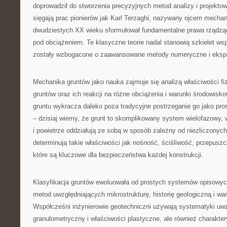
doprowadził do stworzenia precyzyjnych metod analizy i projektow
sięgają prac pionierów jak Karl Terzaghi, nazywany ojcem mechani
dwudziestych XX wieku sformułował fundamentalne prawa rządzą
pod obciążeniem. Te klasyczne teorie nadal stanowią szkielet wsp
zostały wzbogacone o zaawansowane metody numeryczne i eksp
Mechanika gruntów jako nauka zajmuje się analizą właściwości f
gruntów oraz ich reakcji na różne obciążenia i warunki środowis
gruntu wykracza daleko poza tradycyjne postrzeganie go jako pro
– dzisiaj wiemy, że grunt to skomplikowany system wielofazowy, 
i powietrze oddziałują ze sobą w sposób zależny od niezliczonych
determinują takie właściwości jak nośność, ściśliwość, przepuszc
które są kluczowe dla bezpieczeństwa każdej konstrukcji.
Klasyfikacja gruntów ewoluowała od prostych systemów opisow
metod uwzględniających mikrostrukturę, historię geologiczną i wa
Współcześni inżynierowie geotechniczni używają systematyki uwzg
granulometryczny i właściwości plastyczne, ale również charakter