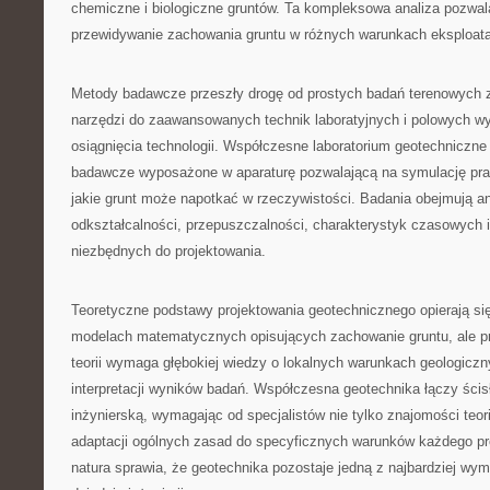
chemiczne i biologiczne gruntów. Ta kompleksowa analiza pozwal
przewidywanie zachowania gruntu w różnych warunkach eksploat
Metody badawcze przeszły drogę od prostych badań terenowych
narzędzi do zaawansowanych technik laboratyjnych i polowych w
osiągnięcia technologii. Współczesne laboratorium geotechniczne
badawcze wyposażone w aparaturę pozwalającą na symulację pr
jakie grunt może napotkać w rzeczywistości. Badania obejmują an
odkształcalności, przepuszczalności, charakterystyk czasowych 
niezbędnych do projektowania.
Teoretyczne podstawy projektowania geotechnicznego opierają 
modelach matematycznych opisujących zachowanie gruntu, ale p
teorii wymaga głębokiej wiedzy o lokalnych warunkach geologicz
interpretacji wyników badań. Współczesna geotechnika łączy ścis
inżynierską, wymagając od specjalistów nie tylko znajomości teori
adaptacji ogólnych zasad do specyficznych warunków każdego pro
natura sprawia, że geotechnika pozostaje jedną z najbardziej wy