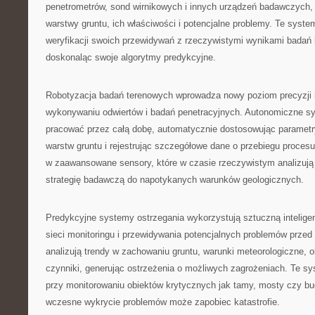
penetrometrów, sond wirnikowych i innych urządzeń badawczych, 
warstwy gruntu, ich właściwości i potencjalne problemy. Te syst
weryfikacji swoich przewidywań z rzeczywistymi wynikami badań l
doskonaląc swoje algorytmy predykcyjne.
Robotyzacja badań terenowych wprowadza nowy poziom precyzji 
wykonywaniu odwiertów i badań penetracyjnych. Autonomiczne s
pracować przez całą dobę, automatycznie dostosowując parametr
warstw gruntu i rejestrując szczegółowe dane o przebiegu proces
w zaawansowane sensory, które w czasie rzeczywistym analizują 
strategię badawczą do napotykanych warunków geologicznych.
Predykcyjne systemy ostrzegania wykorzystują sztuczną intelige
sieci monitoringu i przewidywania potencjalnych problemów przed
analizują trendy w zachowaniu gruntu, warunki meteorologiczne, ob
czynniki, generując ostrzeżenia o możliwych zagrożeniach. Te s
przy monitorowaniu obiektów krytycznych jak tamy, mosty czy bu
wczesne wykrycie problemów może zapobiec katastrofie.