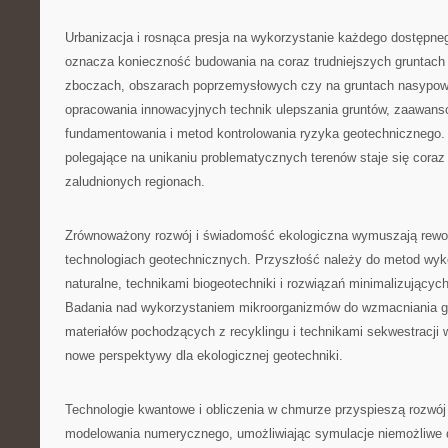
Urbanizacja i rosnąca presja na wykorzystanie każdego dostępn
oznacza konieczność budowania na coraz trudniejszych gruntach
zboczach, obszarach poprzemysłowych czy na gruntach nasypo
opracowania innowacyjnych technik ulepszania gruntów, zaawa
fundamentowania i metod kontrolowania ryzyka geotechnicznego.
polegające na unikaniu problematycznych terenów staje się coraz
zaludnionych regionach.
Zrównoważony rozwój i świadomość ekologiczna wymuszają rewolu
technologiach geotechnicznych. Przyszłość należy do metod wyk
naturalne, technikami biogeotechniki i rozwiązań minimalizującyc
Badania nad wykorzystaniem mikroorganizmów do wzmacniania g
materiałów pochodzących z recyklingu i technikami sekwestracji w
nowe perspektywy dla ekologicznej geotechniki.
Technologie kwantowe i obliczenia w chmurze przyspieszą rozw
modelowania numerycznego, umożliwiając symulacje niemożliwe 