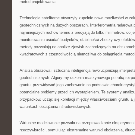
metod projektowania.
Technologie satelitarne otworzyły zupełnie nowe możliwości w za
geotechnicznych na dużych obszarach. Interferometria radarowa
najmniejszych ruchów terenu z precyzją do kilku milimetrów, co j
monitorowaniu osiadań budynków, stabilności zboczy czy efektów 
metody pozwalają na analizę zjawisk zachodzących na obszarach
kwadratowych z częstotliwością niemożliwą do osiągnięcia meto
Analiza obrazowa i sztuczna inteligencja rewolucjonizują interpre
geotechnicznych. Algorytmy uczenia maszynowego potrafią rozp
gruntu, przewidywać jego zachowanie na podstawie charakterystyk
potencjalne problemy przed ich wystąpieniem. Te systemy analizu
przypadków, ucząc się korelacji między właściwościami gruntu a
warunkach obciążenia i środowiskowych.
Wirtualne modelowanie pozwala na przeprowadzanie eksperymen
rzeczywistości, symulując ekstremalne warunki obciążenia, długo