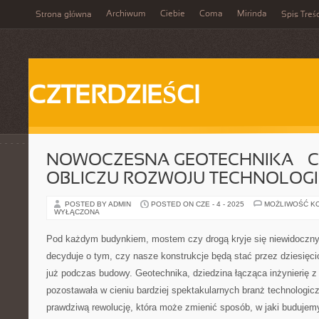
Archiwum
Ciebie
Coma
Mirinda
Strona główna
Spis Treśc
CZTERDZIEŚCI
NOWOCZESNA GEOTECHNIKA – C
OBLICZU ROZWOJU TECHNOLOGI
POSTED BY ADMIN
POSTED ON CZE - 4 - 2025
MOŻLIWOŚĆ K
WYŁĄCZONA
Pod każdym budynkiem, mostem czy drogą kryje się niewidoczny 
decyduje o tym, czy nasze konstrukcje będą stać przez dziesięcio
już podczas budowy. Geotechnika, dziedzina łącząca inżynierię z 
pozostawała w cieniu bardziej spektakularnych branż technologicz
prawdziwą rewolucję, która może zmienić sposób, w jaki budujem