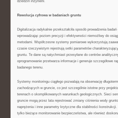
dziedzin inżynierii.
Rewolucja cyfrowa w badaniach gruntu
Digitalizacja radykalnie przekształciła sposób prowadzenia badań
wprowadzając poziom precyzji i efektywności niemożliwy do osiąg
metodami. Współczesne systemy pomiarowe wykorzystują zaawa
czasie rzeczywistym rejestrują setki parametrów charakteryzując
gruntu. Te dane są natychmiast przesyłane do centrów analityczn
oprogramowanie przetwarza informacje i generuje szczegółowe ra
badanego terenu.
Systemy monitoringu ciągłego pozwalają na obserwację długoter
zachodzących w gruncie, co jest szczególnie istotne przy projek
terenach o skomplikowanych warunkach geologicznych. Sieci se
gruncie mogą przez lata rejestrować zmiany ciśnienia wody grunt
naprężenia i inne parametry krytyczne dla stabilności konstrukcji.
tylko bieżące monitorowanie bezpieczeństwa, ale również doskona