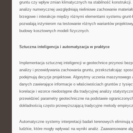
gruntu czy wpływ zmian klimatycznych na stabilność konstrukcj
analizy numerycznej uwzględniają nieliniowe zachowanie materiał
brzegowe i interakcje między różnymi elementami systemu grunt-
pozwalają inżynierom na testowanie różnych wariantów projektow
budowy kosztownych modeli fizycznych.
Sztuczna inteligencja i automatyzacja w praktyce
Implementacja sztucznej inteligencji w geotechnice przynosi be
analizy i przewidywania zachowania gruntu, przekształcając sposó
podejmują decyzje projektowe. Algorytmy uczenia maszynowego 
danych zawierające informacje o właściwościach gruntów z tysięcy
korelacje i wzorce niedostępne dla tradycyjnej analizy statystyczn
przewidzieć parametry geotechniczne na podstawie ograniczonyc
dokładnością często przewyższającą tradycyjne metody empiryc
Automatyczne systemy interpretacji badań terenowych eliminują 
ludzkie, które mogły wpływać na wyniki analiz. Zaawansowane alg