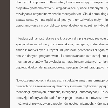
obecnych komputerach. Komputery kwantowe mogą rozwiązać pro
projektów geotechnicznych uwzględniające tysiące zmiennych i o
rozwiązania optymalne w czasie rzeczywistym. Cloud computing 
zaawansowanych narzędzi analitycznych, umożliwiając małym fi
oprogramowania i mocy obliczeniowej dostępnej wcześniej tylko dl
Interdyscyplinarność stanie się kluczowa dla przyszłego rozwoju
specjalistów współpracy z informatykami, biologami, materiałozna
zmian klimatycznych. Przyszli inżynierowie geotechniczni będą mu
analizie danych, programowaniu i zastosowaniach sztucznej intelig
mechanice gruntów. Ta ewolucja wymaga fundamentalnych zmian w 
ciągłego doskonalenia zawodowego specjalistów już pracujących 
Nowoczesna geotechnika przeszła spektakularną transformację od
gruntach do zaawansowanej dziedziny inżynierii wykorzystującej 
technologii cyfrowych, sztucznej inteligencji i automatyzacji. Ta e
precyzję i efektywność badań oraz projektowania, ale również otw
możliwości rozwiązywania problemów geotechnicznych, które wcz