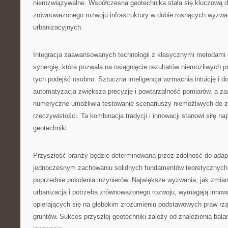
nierozwiązywalne. Współczesna geotechnika stała się kluczową d
zrównoważonego rozwoju infrastruktury w dobie rosnących wyzwa
urbanizacyjnych.
Integracja zaawansowanych technologii z klasycznymi metodami
synergię, która pozwala na osiągnięcie rezultatów niemożliwych 
tych podejść osobno. Sztuczna inteligencja wzmacnia intuicję i d
automatyzacja zwiększa precyzję i powtarzalność pomiarów, a 
numeryczne umożliwia testowanie scenariuszy niemożliwych do z
rzeczywistości. Ta kombinacja tradycji i innowacji stanowi siłę 
geotechniki.
Przyszłość branży będzie determinowana przez zdolność do adapt
jednoczesnym zachowaniu solidnych fundamentów teoretycznyc
poprzednie pokolenia inżynierów. Największe wyzwania, jak zmia
urbanizacja i potrzeba zrównoważonego rozwoju, wymagają innow
opierających się na głębokim zrozumieniu podstawowych praw r
gruntów. Sukces przyszłej geotechniki zależy od znalezienia bala