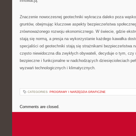
innowacją.
Znaczenie nowoczesnej geotechniki wykracza daleko poza wąsko 
gruntów, obejmując kluczowe aspekty bezpieczeństwa społeczneg
zrównoważonego rozwoju ekonomicznego. W świecie, gdzie ekst
stają się normą, a presja na wykorzystanie każdego kawałka dost
specjaliści od geotechniki stają się strażnikami bezpieczeństwa na
często niewidoczna dla zwykłych obywateli, decyduje o tym, czy
bezpieczne i funkcjonalne w nadchodzących dziesięcioleciach p
wyzwań technologicznych i klimatycznych.
CATEGORIES:
PROGRAMY I NARZĘDZIA GRAFICZNE
Comments are closed.