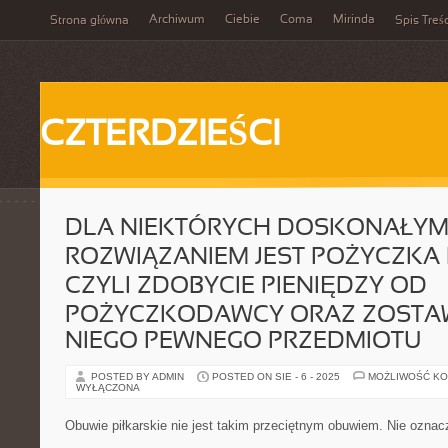
Archiwum
Ciebie
Coma
Mirinda
Strona główna
Spis Treśc
CZTERDZIEŚCI
DLA NIEKTÓRYCH DOSKONAŁY
ROZWIĄZANIEM JEST POŻYCZKA
CZYLI ZDOBYCIE PIENIĘDZY OD
POŻYCZKODAWCY ORAZ ZOSTAW
NIEGO PEWNEGO PRZEDMIOTU
POSTED BY ADMIN
POSTED ON SIE - 6 - 2025
MOŻLIWOŚĆ K
WYŁĄCZONA
Obuwie piłkarskie nie jest takim przeciętnym obuwiem. Nie oznac