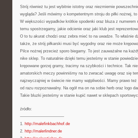
Strój również tu jest wybitnie istotny oraz niezmiernie powszech
wygląda? Jeśli mówimy o kompetentnym stroju do piłki nożnej, to 
W większości wypadków krótkie spodenki oraz bluza z numerem n
temu spostrzegamy, jakie odcienie oraz jaki klub jest reprezento
O to tu akurat chodzi oraz zebra mieć to na uwadze. To właśnie
także, że strój piłkarski musi być wygodny oraz nie może krępow
Pilce nożnej przecież sporo biegamy. To jest zauważalne na każ
nike sklep. To naturalnie dzięki temu jesteśmy w stanie powiedzi
krępowane gorzej gramy, tracimy na szybkości i technice. Tak ni
amatorskich meczy powinniśmy na to zwracać uwagę oraz się tem
najzwyczajniej w świecie nie mamy wątpliwości. Mamy prawo też og
od razu rozpoznawalny. Na ogół ma on na sobie herb oraz logo da
Takie bluzki jesteśmy w stanie kupić nawet w sklepach sportowyc
źródło:
———————————
1.
http://malefinkbachhof.de
2.
http://malerlindner.de