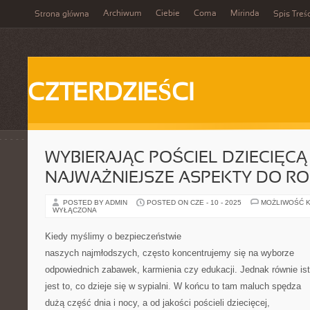
Archiwum
Ciebie
Coma
Mirinda
Strona główna
Spis Treśc
CZTERDZIEŚCI
WYBIERAJĄC POŚCIEL DZIECIĘCĄ 
NAJWAŻNIEJSZE ASPEKTY DO R
POSTED BY ADMIN
POSTED ON CZE - 10 - 2025
MOŻLIWOŚĆ 
WYŁĄCZONA
Kiedy myślimy o bezpieczeństwie
naszych najmłodszych, często koncentrujemy się na wyborze
odpowiednich zabawek, karmienia czy edukacji. Jednak równie is
jest to, co dzieje się w sypialni. W końcu to tam maluch spędza
dużą część dnia i nocy, a od jakości pościeli dziecięcej,