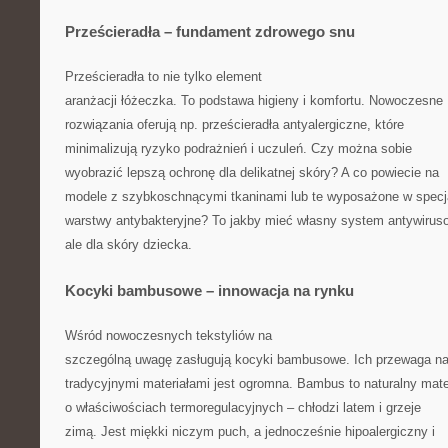
Prześcieradła – fundament zdrowego snu
Prześcieradła to nie tylko element
aranżacji łóżeczka. To podstawa higieny i komfortu. Nowoczesne
rozwiązania oferują np. prześcieradła antyalergiczne, które
minimalizują ryzyko podrażnień i uczuleń. Czy można sobie
wyobrazić lepszą ochronę dla delikatnej skóry? A co powiecie na
modele z szybkoschnącymi tkaninami lub te wyposażone w specj
warstwy antybakteryjne? To jakby mieć własny system antywirus
ale dla skóry dziecka.
Kocyki bambusowe – innowacja na rynku
Wśród nowoczesnych tekstyliów na
szczególną uwagę zasługują kocyki bambusowe. Ich przewaga n
tradycyjnymi materiałami jest ogromna. Bambus to naturalny mate
o właściwościach termoregulacyjnych – chłodzi latem i grzeje
zimą. Jest miękki niczym puch, a jednocześnie hipoalergiczny i