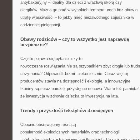
antybakteryjny – idealny dla dzieci z wrażliwą skórą czy
alergików. Można go prać w wysokich temperaturach bez obaw o
utratę właściwości – to jakby mieć niezawodnego sojusznika w
codziennej pielęgnacji.
Obawy rodziców – czy to wszystko jest naprawdę
bezpieczne?
Często pojawia się pytanie: czy te
nowoczesne rozwiązania nie są przypadkiem zbyt drogie lub trud
utrzymania? Odpowiedź brzmi: niekoniecznie. Coraz więcej
producentów stawia na dostępność i ekologię, a innowacyjne
tkaniny są coraz bardziej przystępne cenowo. Warto też pamiętać
że inwestycja w zdrowie dziecka to inwestycja na lata.
Trendy i przyszłość tekstyliów dziecięcych
Obecnie obserwujemy rosnącą
popularność ekologicznych materiałów oraz technologii
antybakteryjnych zastosowanych w tkaninach. Co ciekawe, coraz