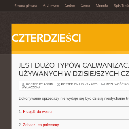
Archiwum
Ciebie
Coma
Mirinda
Strona główna
Spis Treśc
CZTERDZIEŚCI
JEST DUŻO TYPÓW GALWANIZACJ
UŻYWANYCH W DZISIEJSZYCH C
POSTED BY ADMIN
POSTED ON LIS - 3 - 2025
MOŻLIWOŚĆ K
WYŁĄCZONA
Dokonywanie sprzedaży nie wydaje się być dzisiaj niesłychanie t
1.
Przejdź do wpisu
2.
Zobacz, co polecamy