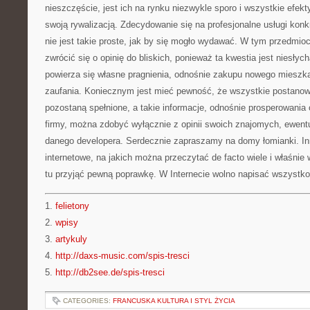
nieszczęście, jest ich na rynku niezwykle sporo i wszystkie efek
swoją rywalizacją. Zdecydowanie się na profesjonalne usługi konkr
nie jest takie proste, jak by się mogło wydawać. W tym przedmioc
zwrócić się o opinię do bliskich, ponieważ ta kwestia jest niesłych
powierza się własne pragnienia, odnośnie zakupu nowego mieszka
zaufania. Koniecznym jest mieć pewność, że wszystkie postano
pozostaną spełnione, a takie informacje, odnośnie prosperowania 
firmy, można zdobyć wyłącznie z opinii swoich znajomych, ewentu
danego developera. Serdecznie zapraszamy na domy łomianki. In
internetowe, na jakich można przeczytać de facto wiele i właśnie
tu przyjąć pewną poprawkę. W Internecie wolno napisać wszystko
1.
felietony
2.
wpisy
3.
artykuly
4.
http://daxs-music.com/spis-tresci
5.
http://db2see.de/spis-tresci
CATEGORIES:
FRANCUSKA KULTURA I STYL ŻYCIA