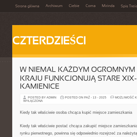
Archiwum
Ciebie
Coma
Mirinda
Strona główna
Spis Treśc
CZTERDZIEŚCI
W NIEMAL KAŻDYM OGROMNYM 
KRAJU FUNKCJONUJĄ STARE XIX
KAMIENICE
POSTED BY ADMIN
POSTED ON PAŹ - 13 - 2025
MOŻLIWOŚĆ 
WYŁĄCZONA
Kiedy tak właściwie osoba chcąca kupić miejsce zamieszkania
Kiedy tak właściwie postać chcąca zakupić miejsce zamieszkania
rynku pierwotnego, powinna się odpowiednio rozejrzeć za należyt