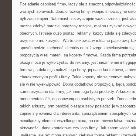
Posiadanie osobistej firmy, łączy się z znaczną odpowiedzialnośc
ważnych sprawach, dbać o rozwój firmy, wpajać innowacyjne usług
byli zaspokojeni. Natomiast niezwyczajnie ważną rzeczą, jest wła
można zdobyć bardziej natężony rozgłos, można uzyskać nowych 
obecnych. Istnieje dużo postaci reklamy, każdy zdoła się zdecyd
przyniesie mu korzyści. Warto ulokować w reklamę papierową, ta
sposób będzie zachęcać klientów do bliższego zaciekawienia się
propozycją w tej materii, są koperty firmowe. Każda firma potrzebu
okazji może je wykorzystać do reklamy, jest niezmiernie intrygując
firmowej, zdoła się znaleźć logo firmy, jej dane kontaktowe, a rów
charakterystyka profilu firmy. Takie koperty nie są cennym nabyt
się w nie wyekwipować. Dobrą dodatkowo propozycją, będą podob
samo przydatne dla firmy, jak inne tego typu produkty. Arkusze 
monumentalność, dopasowaną do osobistych potrzeb. Żadna jedno
takich arkuszy, tym bardziej bieżące żeby posiadać je w zaopatrz
zajmie się również dla interesanta, sporządzeniem specjalnych k
nieodłączny element wszelkiego biura, na nim równie łatwo możn
aktywności, dane kontaktowe czy logo firmy. Jak zatem widać taki
utylitarne, ale też mogą stanowić ciekawą formę reklamy i zezwo