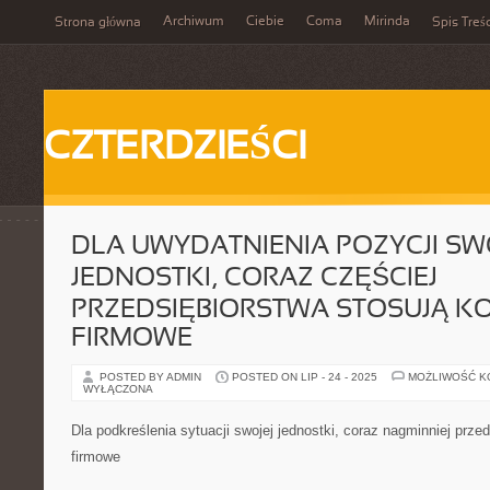
Archiwum
Ciebie
Coma
Mirinda
Strona główna
Spis Treśc
CZTERDZIEŚCI
DLA UWYDATNIENIA POZYCJI SW
JEDNOSTKI, CORAZ CZĘŚCIEJ
PRZEDSIĘBIORSTWA STOSUJĄ K
FIRMOWE
POSTED BY ADMIN
POSTED ON LIP - 24 - 2025
MOŻLIWOŚĆ 
WYŁĄCZONA
Dla podkreślenia sytuacji swojej jednostki, coraz nagminniej prze
firmowe