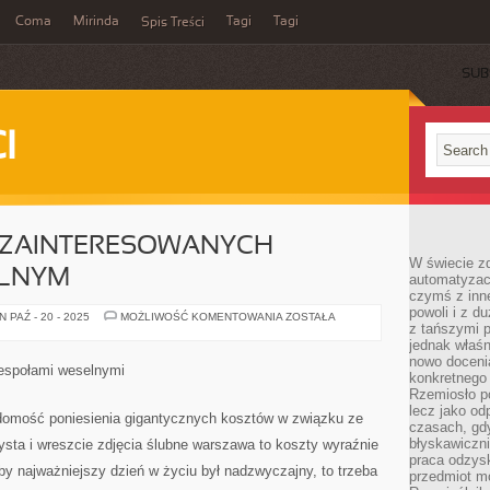
Coma
Mirinda
Tagi
Tagi
Spis Treści
SUB
I
 ZAINTERESOWANYCH
W świecie z
ELNYM
automatyzac
czymś z inne
powoli i z d
SZUKAMY
 PAŹ - 20 - 2025
MOŻLIWOŚĆ KOMENTOWANIA
ZOSTAŁA
z tańszymi p
LUDZI
ZAINTERESOWANYCH
jednak właśn
ZESPOŁEM
nowo doceni
WESELNYM
espołami weselnymi
konkretnego
Rzemiosło po
lecz jako o
domość poniesienia gigantycznych kosztów w związku ze
czasach, gd
błyskawiczni
ysta i wreszcie zdjęcia ślubne warszawa to koszty wyraźnie
praca odzysk
 by najważniejszy dzień w życiu był nadzwyczajny, to trzeba
przedmiot mo