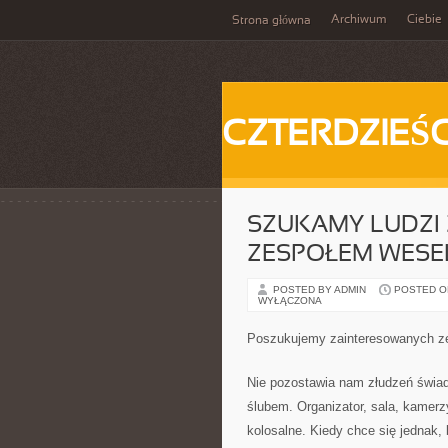
Archiwum
Ciebie
Strona główna
CZTERDZIEŚC
SZUKAMY LUDZI
ZESPOŁEM WES
POSTED BY ADMIN
POSTED ON
WYŁĄCZONA
Poszukujemy zainteresowanych z
Nie pozostawia nam złudzeń świa
ślubem. Organizator, sala, kamerz
kolosalne. Kiedy chce się jednak,