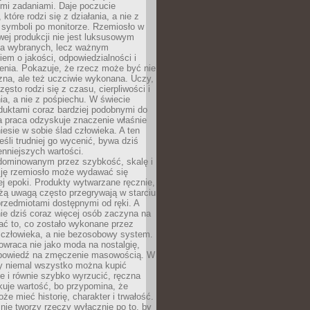
ymi zadaniami. Daje poczucie
które rodzi się z działania, a nie z
 symboli po monitorze. Rzemiosło w
ej produkcji nie jest luksusowym
la wybranych, lecz ważnym
em o jakości, odpowiedzialności i
enia. Pokazuje, że rzecz może być nie
zna, ale też uczciwie wykonana. Uczy,
zęsto rodzi się z czasu, cierpliwości i
a, a nie z pośpiechu. W świecie
duktami coraz bardziej podobnymi do
a praca odzyskuje znaczenie właśnie
niesie w sobie ślad człowieka. A ten
jeśli trudniej go wycenić, bywa dziś
enniejszych wartości.
dominowanym przez szybkość, skalę i
ję rzemiosło może wydawać się
j epoki. Produkty wytwarzane ręcznie,
użą uwagą często przegrywają w starciu
rzedmiotami dostępnymi od ręki. A
ie dziś coraz więcej osób zaczyna na
ać to, co zostało wykonane przez
 człowieka, a nie bezosobowy system.
wraca nie jako moda na nostalgię,
dpowiedź na zmęczenie masowością. W
y niemal wszystko można kupić
e i równie szybko wyrzucić, ręczna
uje wartość, bo przypomina, że
że mieć historię, charakter i trwałość.
nie tworzy rzeczy wyłącznie po to, by