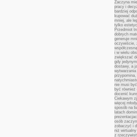
Zaczyna mieć
pracy i decy
bardziej odp
kupować duż
mniej, ale l
tylko estety
Przedmiot tr
dobrych mate
generuje mni
oczywiście, 
współczesną
i w wielu ob
zwiększać d
gdy jedynym 
dostawy, a j
wytwarzania
przypomina, 
natychmiast
nie musi by
być również
docenić kuns
Ciekawym zja
więcej młody
sposób na ba
latach domi
prezentacjac
osób zaczyna
zobaczyć i d
niż wirtualn
z rzeczywist