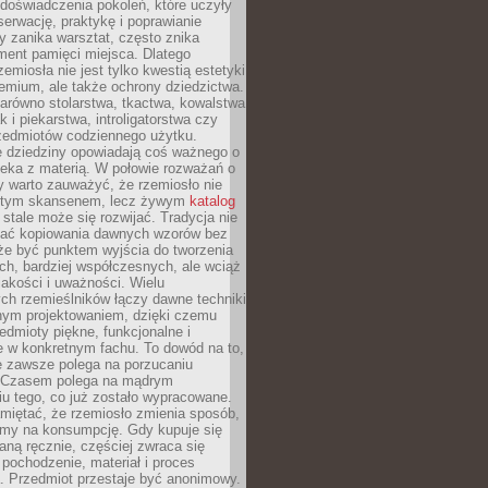
doświadczenia pokoleń, które uczyły
serwację, praktykę i poprawianie
y zanika warsztat, często znika
ment pamięci miejsca. Dlatego
zemiosła nie jest tylko kwestią estetyki
emium, ale także ochrony dziedzictwa.
arówno stolarstwa, tkactwa, kowalstwa
ak i piekarstwa, introligatorstwa czy
rzedmiotów codziennego użytku.
e dziedziny opowiadają coś ważnego o
wieka z materią. W połowie rozważań o
y warto zauważyć, że rzemiosło nie
ętym skansenem, lecz żywym
katalog
 stale może się rozwijać. Tradycja nie
ać kopiowania dawnych wzorów bez
oże być punktem wyjścia do tworzenia
h, bardziej współczesnych, ale wciąż
jakości i uważności. Wielu
ch rzemieślników łączy dawne techniki
ym projektowaniem, dzięki czemu
edmioty piękne, funkcjonalne i
e w konkretnym fachu. To dowód na to,
e zawsze polega na porzucaniu
. Czasem polega na mądrym
u tego, co już zostało wypracowane.
miętać, że rzemiosło zmienia sposób,
zymy na konsumpcję. Gdy kupuje się
ną ręcznie, częściej zwraca się
 pochodzenie, materiał i proces
. Przedmiot przestaje być anonimowy.