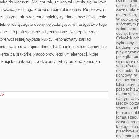
Rzemieślnik 
ko do kieszeni. Nie jest tak, że kapitał ulatnia się na lewo
spełnić funk
warszawa jest droga z powodu paru elementów. Po pierwsze
ważna, ale r
materiałem,
set złotych, ale wymienne obiektywy, dodatkowe oświetlenie.
W dobrze wy
skórzanym p
ślubne robią często osoby dojeżdżające, w następstwie tego
widać czas, 
one – to profesjonalne zdjęcia ślubne. Następnie rzecz
cechy, które
Człowiek odc
które wcześniej wypada kupić. Renomowany zakład
wykonany z 
 pracować na wersjach demo, bądź nielegalnie ściąganych z
bardziej trwa
przywiązanie
mierze za praktykę pracobiorcy, jego umiejętności, które
początku pro
wymianie na 
acji kierunkowej, za dyplomy, tytuły oraz na końcu za
sobą również
szacunku do 
końcowy. W p
nastawionej 
łatwo ukryć 
pośpiech zwy
rzemieślnicz
CJA
samym warsz
rzeczy porzą
świecie zac
to niemal ak
formą szacu
własnej prac
którego nie 
przechowuje 
myślenia o 