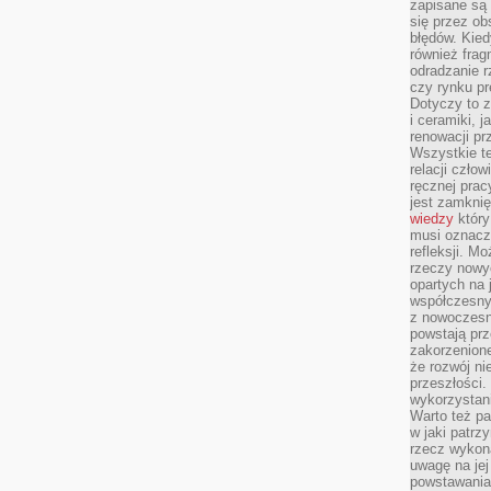
zapisane są 
się przez ob
błędów. Kied
również frag
odradzanie r
czy rynku pr
Dotyczy to z
i ceramiki, j
renowacji p
Wszystkie t
relacji czło
ręcznej prac
jest zamkni
wiedzy
który
musi oznacz
refleksji. M
rzeczy nowyc
opartych na 
współczesny
z nowoczesn
powstają prz
zakorzenion
że rozwój ni
przeszłości
wykorzystani
Warto też pa
w jaki patr
rzecz wykona
uwagę na jej
powstawania