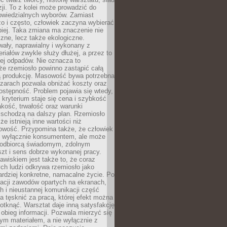
zji. To z kolei może prowadzić do
owiedzialnych wyborów. Zamiast
o i często, człowiek zaczyna wybierać
epiej. Taka zmiana ma znaczenie nie
czne, lecz także ekologiczne.
wały, naprawialny i wykonany z
riałów zwykle służy dłużej, a przez to
ej odpadów. Nie oznacza to
że rzemiosło powinno zastąpić całą
 produkcję. Masowość bywa potrzebna
szarach pozwala obniżać koszty oraz
ostępność. Problem pojawia się wtedy,
kryterium staje się cena i szybkość
akość, trwałość oraz warunki
 schodzą na dalszy plan. Rzemiosło
że istnieją inne wartości niż
owość. Przypomina także, że człowiek
ć wyłącznie konsumentem, ale może
 odbiorcą świadomym, zdolnym
zt i sens dobrze wykonanej pracy.
wiskiem jest także to, że coraz
ch ludzi odkrywa rzemiosło jako
rdziej konkretne, namacalne życie. Po
nacji zawodów opartych na ekranach,
h i nieustannej komunikacji część
 tęsknić za pracą, której efekt można
otknąć. Warsztat daje inną satysfakcję
y obieg informacji. Pozwala mierzyć się
ym materiałem, a nie wyłącznie z