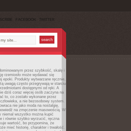
SCRIBE
FACEBOOK
TWITTER
dominowanym przez szybkość, skalę i
ję rzemiosło może wydawać się
j epoki. Produkty wytwarzane ręcznie,
użą uwagą często przegrywają w starciu
rzedmiotami dostępnymi od ręki. A
ie dziś coraz więcej osób zaczyna na
ać to, co zostało wykonane przez
 człowieka, a nie bezosobowy system.
wraca nie jako moda na nostalgię,
dpowiedź na zmęczenie masowością. W
y niemal wszystko można kupić
e i równie szybko wyrzucić, ręczna
uje wartość, bo przypomina, że
że mieć historię, charakter i trwałość.