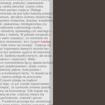
serwację, praktykę i poprawianie
y zanika warsztat, często znika
ment pamięci miejsca. Dlatego
zemiosła nie jest tylko kwestią estetyki
emium, ale także ochrony dziedzictwa.
arówno stolarstwa, tkactwa, kowalstwa
ak i piekarstwa, introligatorstwa czy
rzedmiotów codziennego użytku.
e dziedziny opowiadają coś ważnego o
wieka z materią. W połowie rozważań o
y warto zauważyć, że rzemiosło nie
ętym skansenem, lecz żywym
katalog
 stale może się rozwijać. Tradycja nie
ać kopiowania dawnych wzorów bez
oże być punktem wyjścia do tworzenia
h, bardziej współczesnych, ale wciąż
jakości i uważności. Wielu
ch rzemieślników łączy dawne techniki
ym projektowaniem, dzięki czemu
edmioty piękne, funkcjonalne i
e w konkretnym fachu. To dowód na to,
e zawsze polega na porzucaniu
. Czasem polega na mądrym
u tego, co już zostało wypracowane.
miętać, że rzemiosło zmienia sposób,
zymy na konsumpcję. Gdy kupuje się
ną ręcznie, częściej zwraca się
 pochodzenie, materiał i proces
. Przedmiot przestaje być anonimowy.
 twarz twórcy, historię warsztatu, ślad