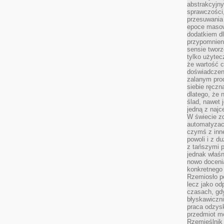
abstrakcyjn
sprawczości, 
przesuwania
epoce masow
dodatkiem d
przypomnieni
sensie tworz
tylko użytec
że wartość c
doświadczeni
zalanym pro
siebie ręczn
dlatego, że 
ślad, nawet 
jedną z najc
W świecie z
automatyzac
czymś z inne
powoli i z d
z tańszymi p
jednak właśn
nowo doceni
konkretnego
Rzemiosło po
lecz jako o
czasach, gd
błyskawiczni
praca odzysk
przedmiot mo
Rzemieślnik 