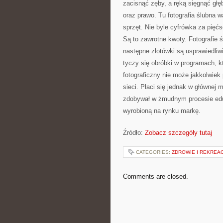
zacisnąć zęby, a ręką sięgnąć głębo
oraz prawo. Tu fotografia ślubna 
sprzęt. Nie byle cyfrówka za pięć
Są to zawrotne kwoty. Fotografie 
następne złotówki są usprawiedliwi
tyczy się obróbki w programach, 
fotograficzny nie może jakkolwiek
sieci. Płaci się jednak w głównej 
zdobywał w żmudnym procesie eduk
wyrobioną na rynku markę.
Źródło:
Zobacz szczegóły tutaj
CATEGORIES:
ZDROWIE I REKREA
Comments are closed.