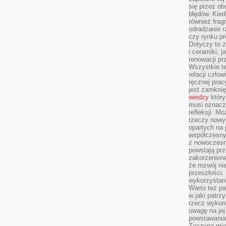
się przez ob
błędów. Kied
również frag
odradzanie r
czy rynku pr
Dotyczy to z
i ceramiki, j
renowacji p
Wszystkie t
relacji czło
ręcznej prac
jest zamkni
wiedzy
który
musi oznacz
refleksji. M
rzeczy nowyc
opartych na 
współczesny
z nowoczesn
powstają prz
zakorzenion
że rozwój ni
przeszłości
wykorzystani
Warto też pa
w jaki patr
rzecz wykona
uwagę na jej
powstawania
Zaczyna mieć