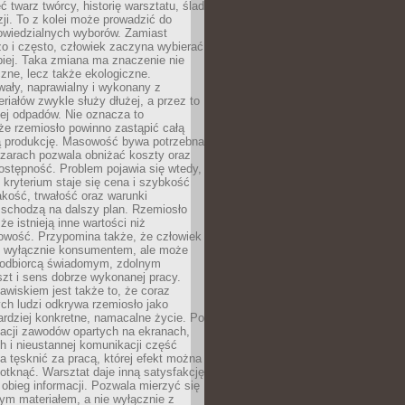
 twarz twórcy, historię warsztatu, ślad
zji. To z kolei może prowadzić do
owiedzialnych wyborów. Zamiast
o i często, człowiek zaczyna wybierać
epiej. Taka zmiana ma znaczenie nie
czne, lecz także ekologiczne.
wały, naprawialny i wykonany z
riałów zwykle służy dłużej, a przez to
ej odpadów. Nie oznacza to
że rzemiosło powinno zastąpić całą
 produkcję. Masowość bywa potrzebna
szarach pozwala obniżać koszty oraz
ostępność. Problem pojawia się wtedy,
kryterium staje się cena i szybkość
akość, trwałość oraz warunki
 schodzą na dalszy plan. Rzemiosło
że istnieją inne wartości niż
owość. Przypomina także, że człowiek
ć wyłącznie konsumentem, ale może
 odbiorcą świadomym, zdolnym
zt i sens dobrze wykonanej pracy.
wiskiem jest także to, że coraz
ch ludzi odkrywa rzemiosło jako
rdziej konkretne, namacalne życie. Po
nacji zawodów opartych na ekranach,
h i nieustannej komunikacji część
 tęsknić za pracą, której efekt można
otknąć. Warsztat daje inną satysfakcję
y obieg informacji. Pozwala mierzyć się
ym materiałem, a nie wyłącznie z