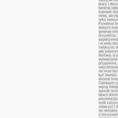
pracy i decy
bardziej odp
kupować duż
mniej, ale l
tylko estety
Przedmiot tr
dobrych mate
generuje mni
oczywiście, 
współczesną
i w wielu ob
zwiększać d
gdy jedynym 
dostawy, a j
wytwarzania
przypomina, 
natychmiast
nie musi by
być również
docenić kuns
Ciekawym zja
więcej młody
sposób na ba
latach domi
prezentacjac
osób zaczyna
zobaczyć i d
niż wirtualn
z rzeczywist