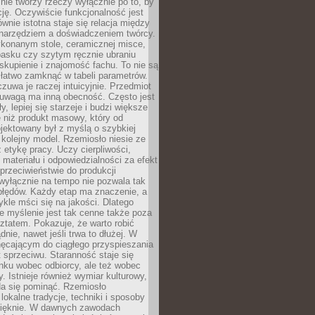
nie tworzy rzeczy wyłącznie po to, by
cję. Oczywiście funkcjonalność jest
ównie istotna staje się relacja między
 narzędziem a doświadczeniem twórcy.
konanym stole, ceramicznej misce,
asku czy szytym ręcznie ubraniu
skupienie i znajomość fachu. To nie są
 łatwo zamknąć w tabeli parametrów.
zuwa je raczej intuicyjnie. Przedmiot
uwagą ma inną obecność. Często jest
ły, lepiej się starzeje i budzi większe
 niż produkt masowy, który od
jektowany był z myślą o szybkiej
kolejny model. Rzemiosło niesie ze
 etykę pracy. Uczy cierpliwości,
materiału i odpowiedzialności za efekt
rzeciwieństwie do produkcji
wyłącznie na tempo nie pozwala tak
błędów. Każdy etap ma znaczenie, a
kle mści się na jakości. Dlatego
e myślenie jest tak cenne także poza
tatem. Pokazuje, że warto robić
dnie, nawet jeśli trwa to dłużej. W
hęcającym do ciągłego przyspieszania
t sprzeciwu. Staranność staje się
nku wobec odbiorcy, ale też wobec
y. Istnieje również wymiar kulturowy,
da się pominąć. Rzemiosło
lokalne tradycje, techniki i sposoby
pięknie. W dawnych zawodach