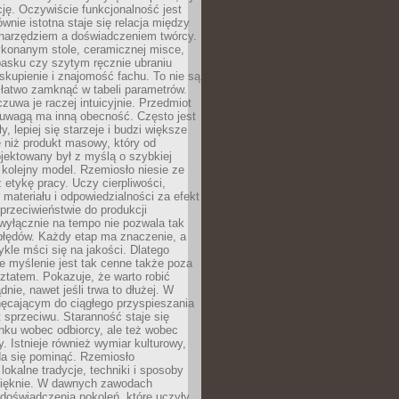
cję. Oczywiście funkcjonalność jest
ównie istotna staje się relacja między
 narzędziem a doświadczeniem twórcy.
konanym stole, ceramicznej misce,
asku czy szytym ręcznie ubraniu
skupienie i znajomość fachu. To nie są
 łatwo zamknąć w tabeli parametrów.
zuwa je raczej intuicyjnie. Przedmiot
uwagą ma inną obecność. Często jest
ły, lepiej się starzeje i budzi większe
 niż produkt masowy, który od
jektowany był z myślą o szybkiej
kolejny model. Rzemiosło niesie ze
 etykę pracy. Uczy cierpliwości,
materiału i odpowiedzialności za efekt
rzeciwieństwie do produkcji
wyłącznie na tempo nie pozwala tak
błędów. Każdy etap ma znaczenie, a
kle mści się na jakości. Dlatego
e myślenie jest tak cenne także poza
tatem. Pokazuje, że warto robić
dnie, nawet jeśli trwa to dłużej. W
hęcającym do ciągłego przyspieszania
t sprzeciwu. Staranność staje się
nku wobec odbiorcy, ale też wobec
y. Istnieje również wymiar kulturowy,
da się pominąć. Rzemiosło
lokalne tradycje, techniki i sposoby
pięknie. W dawnych zawodach
doświadczenia pokoleń, które uczyły