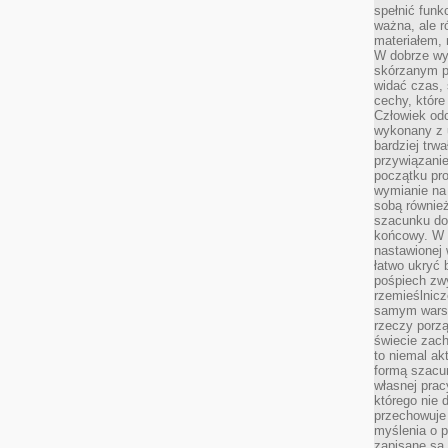
spełnić funk
ważna, ale r
materiałem,
W dobrze wy
skórzanym p
widać czas, 
cechy, które
Człowiek odc
wykonany z 
bardziej trwa
przywiązanie
początku pro
wymianie na 
sobą również
szacunku do 
końcowy. W p
nastawionej 
łatwo ukryć 
pośpiech zwy
rzemieślnicz
samym warsz
rzeczy porzą
świecie zac
to niemal ak
formą szacu
własnej prac
którego nie 
przechowuje 
myślenia o 
zapisane są 