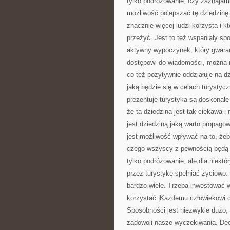
tylko podróżowanie, czy zaznajamia
możliwość polepszać tę dziedzinę.
znacznie więcej ludzi korzysta i 
przeżyć. Jest to też wspaniały s
aktywny wypoczynek, który gwaran
dostępowi do wiadomości, można n
co też pozytywnie oddziałuje na dz
jaką będzie się w celach turysty
prezentuje turystyka są doskonałe
że ta dziedzina jest tak ciekawa i
jest dziedziną jaką warto propag
jest możliwość wpływać na to, żeb
czego wszyscy z pewnością będą c
tylko podróżowanie, ale dla niektó
przez turystykę spełniać życiowo.
bardzo wiele. Trzeba inwestować w 
korzystać.|Każdemu człowiekowi 
Sposobności jest niezwykle dużo, 
zadowoli nasze wyczekiwania. Dec