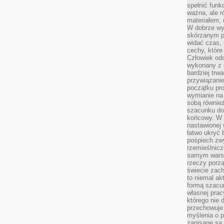
spełnić funk
ważna, ale r
materiałem,
W dobrze wy
skórzanym p
widać czas, 
cechy, które
Człowiek odc
wykonany z 
bardziej trwa
przywiązanie
początku pro
wymianie na 
sobą również
szacunku do 
końcowy. W p
nastawionej 
łatwo ukryć 
pośpiech zwy
rzemieślnicz
samym warsz
rzeczy porzą
świecie zac
to niemal ak
formą szacu
własnej prac
którego nie 
przechowuje 
myślenia o 
zapisane są 