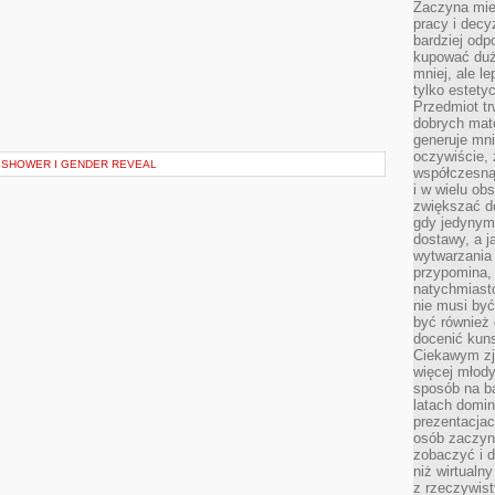
Zaczyna mieć
pracy i decy
bardziej odp
kupować duż
mniej, ale l
tylko estety
Przedmiot tr
dobrych mate
generuje mni
oczywiście, 
 SHOWER I GENDER REVEAL
współczesną
i w wielu ob
zwiększać d
gdy jedynym 
dostawy, a j
wytwarzania
przypomina, 
natychmiast
nie musi by
być również
docenić kuns
Ciekawym zja
więcej młody
sposób na ba
latach domi
prezentacjac
osób zaczyna
zobaczyć i d
niż wirtualn
z rzeczywist