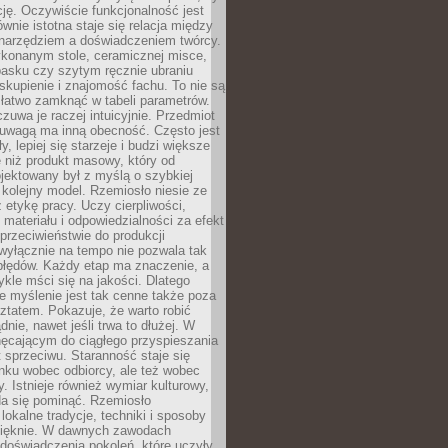
cję. Oczywiście funkcjonalność jest
ównie istotna staje się relacja między
 narzędziem a doświadczeniem twórcy.
konanym stole, ceramicznej misce,
asku czy szytym ręcznie ubraniu
skupienie i znajomość fachu. To nie są
 łatwo zamknąć w tabeli parametrów.
zuwa je raczej intuicyjnie. Przedmiot
uwagą ma inną obecność. Często jest
ły, lepiej się starzeje i budzi większe
 niż produkt masowy, który od
jektowany był z myślą o szybkiej
kolejny model. Rzemiosło niesie ze
 etykę pracy. Uczy cierpliwości,
materiału i odpowiedzialności za efekt
rzeciwieństwie do produkcji
wyłącznie na tempo nie pozwala tak
błędów. Każdy etap ma znaczenie, a
kle mści się na jakości. Dlatego
e myślenie jest tak cenne także poza
tatem. Pokazuje, że warto robić
dnie, nawet jeśli trwa to dłużej. W
hęcającym do ciągłego przyspieszania
t sprzeciwu. Staranność staje się
nku wobec odbiorcy, ale też wobec
y. Istnieje również wymiar kulturowy,
da się pominąć. Rzemiosło
lokalne tradycje, techniki i sposoby
pięknie. W dawnych zawodach
doświadczenia pokoleń, które uczyły