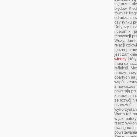
się przez ob
błędów. Kied
również frag
odradzanie r
czy rynku pr
Dotyczy to z
i ceramiki, j
renowacji p
Wszystkie t
relacji czło
ręcznej prac
jest zamkni
wiedzy
który
musi oznacz
refleksji. M
rzeczy nowyc
opartych na 
współczesny
z nowoczesn
powstają prz
zakorzenion
że rozwój ni
przeszłości
wykorzystani
Warto też pa
w jaki patr
rzecz wykona
uwagę na jej
powstawania
Zaczyna mieć