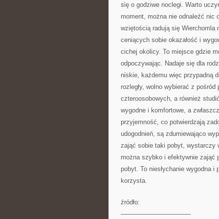
się o godziwe noclegi. Warto uczy
moment, można nie odnaleźć nic o
wziętością radują się Wierchomla n
ceniących sobie okazałość i wygodę
cichej okolicy. To miejsce gdzie 
odpoczywając. Nadaje się dla rodz
niskie, każdemu więc przypadną d
rozległy, wolno wybierać z pośró
czteroosobowych, a również studi
wygodne i komfortowe, a zwłaszcz
przyjemność, co potwierdzają zado
udogodnień, są zdumiewająco wyp
zająć sobie taki pobyt, wystarczy
można szybko i efektywnie zająć p
pobyt. To niesłychanie wygodna i
korzysta.
źródło:
———————————