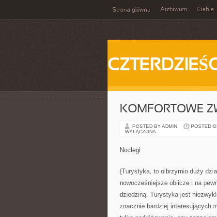
Archiwum
Ciebie
Strona główna
CZTERDZIEŚC
KOMFORTOWE Z
POSTED BY ADMIN
POSTED ON 
WYŁĄCZONA
Noclegi
{Turystyka, to olbrzymio duży dzi
nowocześniejsze oblicze i na pewno
dziedziną. Turystyka jest niezwykl
znacznie bardziej interesujących m