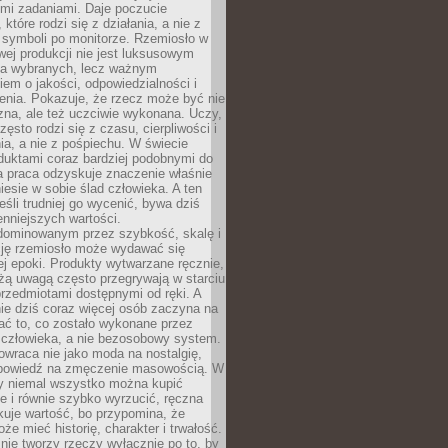
ymi zadaniami. Daje poczucie
które rodzi się z działania, a nie z
 symboli po monitorze. Rzemiosło w
ej produkcji nie jest luksusowym
la wybranych, lecz ważnym
em o jakości, odpowiedzialności i
enia. Pokazuje, że rzecz może być nie
zna, ale też uczciwie wykonana. Uczy,
zęsto rodzi się z czasu, cierpliwości i
a, a nie z pośpiechu. W świecie
duktami coraz bardziej podobnymi do
a praca odzyskuje znaczenie właśnie
niesie w sobie ślad człowieka. A ten
jeśli trudniej go wycenić, bywa dziś
enniejszych wartości.
dominowanym przez szybkość, skalę i
ję rzemiosło może wydawać się
j epoki. Produkty wytwarzane ręcznie,
użą uwagą często przegrywają w starciu
rzedmiotami dostępnymi od ręki. A
ie dziś coraz więcej osób zaczyna na
ać to, co zostało wykonane przez
 człowieka, a nie bezosobowy system.
wraca nie jako moda na nostalgię,
dpowiedź na zmęczenie masowością. W
y niemal wszystko można kupić
e i równie szybko wyrzucić, ręczna
uje wartość, bo przypomina, że
że mieć historię, charakter i trwałość.
nie tworzy rzeczy wyłącznie po to, by