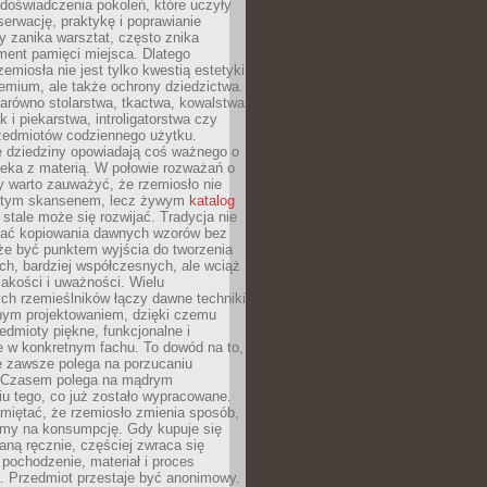
doświadczenia pokoleń, które uczyły
serwację, praktykę i poprawianie
y zanika warsztat, często znika
ment pamięci miejsca. Dlatego
zemiosła nie jest tylko kwestią estetyki
emium, ale także ochrony dziedzictwa.
arówno stolarstwa, tkactwa, kowalstwa
ak i piekarstwa, introligatorstwa czy
rzedmiotów codziennego użytku.
e dziedziny opowiadają coś ważnego o
wieka z materią. W połowie rozważań o
y warto zauważyć, że rzemiosło nie
ętym skansenem, lecz żywym
katalog
 stale może się rozwijać. Tradycja nie
ać kopiowania dawnych wzorów bez
oże być punktem wyjścia do tworzenia
h, bardziej współczesnych, ale wciąż
jakości i uważności. Wielu
ch rzemieślników łączy dawne techniki
ym projektowaniem, dzięki czemu
edmioty piękne, funkcjonalne i
e w konkretnym fachu. To dowód na to,
e zawsze polega na porzucaniu
. Czasem polega na mądrym
u tego, co już zostało wypracowane.
miętać, że rzemiosło zmienia sposób,
zymy na konsumpcję. Gdy kupuje się
ną ręcznie, częściej zwraca się
 pochodzenie, materiał i proces
. Przedmiot przestaje być anonimowy.