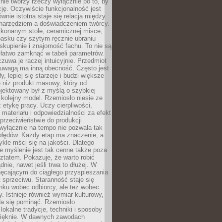
nie tworzy rzeczy wyłącznie po to, by
cję. Oczywiście funkcjonalność jest
ównie istotna staje się relacja między
 narzędziem a doświadczeniem twórcy.
konanym stole, ceramicznej misce,
asku czy szytym ręcznie ubraniu
skupienie i znajomość fachu. To nie są
 łatwo zamknąć w tabeli parametrów.
zuwa je raczej intuicyjnie. Przedmiot
uwagą ma inną obecność. Często jest
ły, lepiej się starzeje i budzi większe
 niż produkt masowy, który od
jektowany był z myślą o szybkiej
kolejny model. Rzemiosło niesie ze
 etykę pracy. Uczy cierpliwości,
materiału i odpowiedzialności za efekt
rzeciwieństwie do produkcji
wyłącznie na tempo nie pozwala tak
błędów. Każdy etap ma znaczenie, a
kle mści się na jakości. Dlatego
e myślenie jest tak cenne także poza
tatem. Pokazuje, że warto robić
dnie, nawet jeśli trwa to dłużej. W
hęcającym do ciągłego przyspieszania
t sprzeciwu. Staranność staje się
nku wobec odbiorcy, ale też wobec
y. Istnieje również wymiar kulturowy,
da się pominąć. Rzemiosło
lokalne tradycje, techniki i sposoby
pięknie. W dawnych zawodach