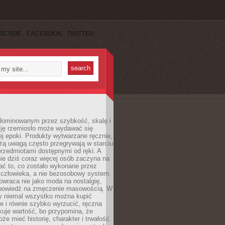
SCRIBE
FACEBOOK
TWITTER
dominowanym przez szybkość, skalę i
ję rzemiosło może wydawać się
j epoki. Produkty wytwarzane ręcznie,
użą uwagą często przegrywają w starciu
rzedmiotami dostępnymi od ręki. A
ie dziś coraz więcej osób zaczyna na
ać to, co zostało wykonane przez
 człowieka, a nie bezosobowy system.
wraca nie jako moda na nostalgię,
dpowiedź na zmęczenie masowością. W
y niemal wszystko można kupić
e i równie szybko wyrzucić, ręczna
uje wartość, bo przypomina, że
że mieć historię, charakter i trwałość.