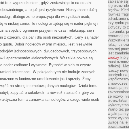
zapisane są 
nić to z wyprzedzeniem, gdyż zostawiając to na ostatni
się przez ob
dpowiedniego, a to już jest ryzykowne. Niesłychanie dużą
błędów. Kied
również frag
oclegi, dlatego że to propozycja dla wszystkich osób,
odradzanie r
czy rynku pr
 w niskiej cenie. Te noclegi znajdują się w nader pięknej i
Dotyczy to z
można spędzić ogromnie przyjemnie czas, relaksując się i
i ceramiki, j
renowacji p
in z dziećmi, dla par i dla osób nieżonatych. Ceny są nader
Wszystkie t
o gustu. Dobór noclegów w tym miejscu, jest niezwykle
relacji czło
ręcznej prac
d pokojów jednoosobowych, dwuosobowych, trzyosobowych,
jest zamkni
wiedzy
który
ów i apartamentów wieloosobowych. Wszelkie pokoje są
musi oznacz
a nader zadbane i wytworne. Bytność w nich to czysta
refleksji. M
rzeczy nowyc
woleni interesanci. W pokojach tych nie brakuje żadnych
opartych na 
osażone w konieczne umeblowanie jak i sprzęty. Żeby
współczesny
z nowoczesn
 wejść na stronę internetową danych noclegów. Dzięki temu
powstają prz
zakorzenion
obyt, zapytać o cokolwiek, a również zapłacić z góry za
że rozwój ni
 praktyczna forma zamawiania noclegów, z czego wiele osób
przeszłości
wykorzystani
Warto też pa
w jaki patr
rzecz wykona
uwagę na jej
powstawania