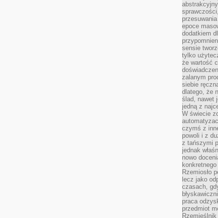
abstrakcyjn
sprawczości, 
przesuwania
epoce masow
dodatkiem d
przypomnieni
sensie tworz
tylko użytec
że wartość c
doświadczeni
zalanym pro
siebie ręczn
dlatego, że 
ślad, nawet 
jedną z najc
W świecie z
automatyzac
czymś z inne
powoli i z d
z tańszymi p
jednak właśn
nowo doceni
konkretnego
Rzemiosło po
lecz jako o
czasach, gd
błyskawiczni
praca odzysk
przedmiot mo
Rzemieślnik 