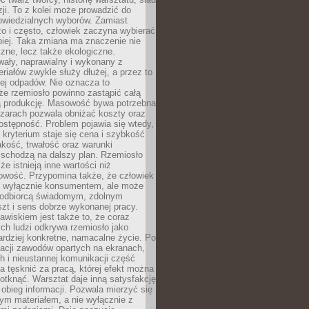
zji. To z kolei może prowadzić do
owiedzialnych wyborów. Zamiast
o i często, człowiek zaczyna wybierać
epiej. Taka zmiana ma znaczenie nie
czne, lecz także ekologiczne.
wały, naprawialny i wykonany z
riałów zwykle służy dłużej, a przez to
ej odpadów. Nie oznacza to
że rzemiosło powinno zastąpić całą
 produkcję. Masowość bywa potrzebna
szarach pozwala obniżać koszty oraz
ostępność. Problem pojawia się wtedy,
kryterium staje się cena i szybkość
akość, trwałość oraz warunki
 schodzą na dalszy plan. Rzemiosło
że istnieją inne wartości niż
owość. Przypomina także, że człowiek
ć wyłącznie konsumentem, ale może
 odbiorcą świadomym, zdolnym
zt i sens dobrze wykonanej pracy.
wiskiem jest także to, że coraz
ch ludzi odkrywa rzemiosło jako
rdziej konkretne, namacalne życie. Po
nacji zawodów opartych na ekranach,
h i nieustannej komunikacji część
 tęsknić za pracą, której efekt można
otknąć. Warsztat daje inną satysfakcję
y obieg informacji. Pozwala mierzyć się
ym materiałem, a nie wyłącznie z