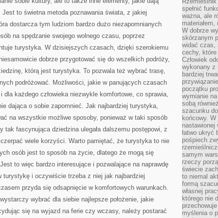
nie sobie kultury, ale to także inne elementy, jakie dają
Rzemieślnik 
spełnić funk
 Jest to świetna metoda poznawania świata, z jakiej
ważna, ale r
materiałem,
która dostarcza tym ludziom bardzo dużo niezapomnianych
W dobrze wy
posób na spędzanie swojego wolnego czasu, poprzez
skórzanym p
widać czas, 
tuje turystyka. W dzisiejszych czasach, dzięki szerokiemu
cechy, które
iesamowicie dobrze przygotować się do wszelkich podróży,
Człowiek odc
wykonany z 
iedzinę, którą jest turystyka. To pozwala też wybrać trasę,
bardziej trwa
przywiązanie
cznych podróżować. Możliwości, jakie w panujących czasach
początku pro
 i dla każdego człowieka niezwykle komfortowe, co sprawia,
wymianie na 
sobą również
 nie dająca o sobie zapomnieć. Jak najbardziej turystyka,
szacunku do 
ować na wszystkie możliwe sposoby, ponieważ w taki sposób
końcowy. W p
nastawionej 
y tak fascynująca dziedzina ulegała dalszemu postępowi, z
łatwo ukryć 
pośpiech zwy
zerpać wiele korzyści. Warto pamiętać, że turystyka to nie
rzemieślnicz
rych osób jest to sposób na życie, dlatego że mogą się
samym warsz
rzeczy porzą
 Jest to więc bardzo interesujące i pozwalające na naprawdę
świecie zac
turystykę i oczywiście trzeba z niej jak najbardziej
to niemal ak
formą szacu
czasem przyda się odsapnięcie w komfortowych warunkach.
własnej prac
którego nie 
wystarczy wybrać dla siebie najlepsze położenie, jakie
przechowuje 
ydując się na wyjazd na ferie czy wczasy, należy postarać
myślenia o 