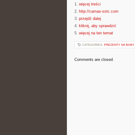
1.
więcej treści
2.
http://camas-sstc.com
3.
przejdź dalej
4.
kliknij, aby sprawdzić
5.
więcej na ten temat
CATEGORIES:
PREZENTY NA BABY
Comments are closed.