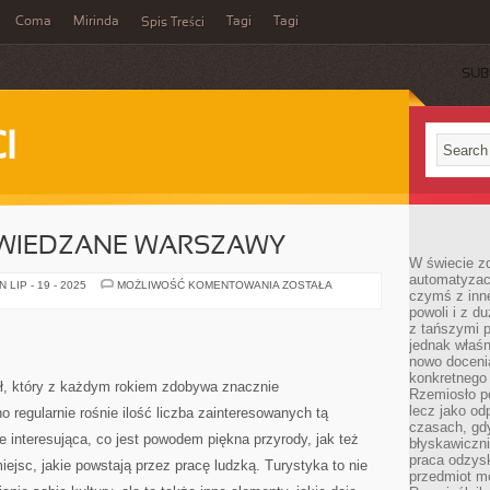
Coma
Mirinda
Tagi
Tagi
Spis Treści
SUB
I
WIEDZANE WARSZAWY
W świecie z
automatyzac
KOMFORTOWE
LIP - 19 - 2025
MOŻLIWOŚĆ KOMENTOWANIA
ZOSTAŁA
czymś z inne
ZWIEDZANE
WARSZAWY
powoli i z d
z tańszymi p
jednak właśn
nowo doceni
konkretnego
ał, który z każdym rokiem zdobywa znacznie
Rzemiosło po
lecz jako o
 regularnie rośnie ilość liczba zainteresowanych tą
czasach, gd
e interesująca, co jest powodem piękna przyrody, jak też
błyskawiczni
praca odzysk
iejsc, jakie powstają przez pracę ludzką. Turystyka to nie
przedmiot mo