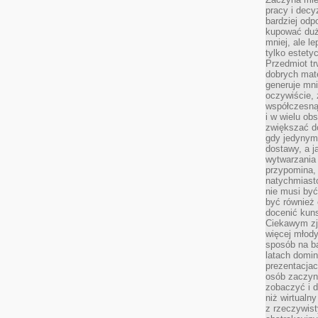
pracy i decy
bardziej odp
kupować duż
mniej, ale l
tylko estety
Przedmiot tr
dobrych mate
generuje mni
oczywiście, 
współczesną
i w wielu ob
zwiększać d
gdy jedynym 
dostawy, a j
wytwarzania
przypomina, 
natychmiast
nie musi by
być również
docenić kuns
Ciekawym zja
więcej młody
sposób na ba
latach domi
prezentacjac
osób zaczyna
zobaczyć i d
niż wirtualn
z rzeczywist