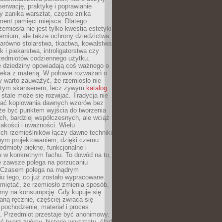
serwację, praktykę i poprawianie
y zanika warsztat, często znika
ment pamięci miejsca. Dlatego
zemiosła nie jest tylko kwestią estetyki
emium, ale także ochrony dziedzictwa.
arówno stolarstwa, tkactwa, kowalstwa
ak i piekarstwa, introligatorstwa czy
rzedmiotów codziennego użytku.
e dziedziny opowiadają coś ważnego o
wieka z materią. W połowie rozważań o
y warto zauważyć, że rzemiosło nie
ętym skansenem, lecz żywym
katalog
 stale może się rozwijać. Tradycja nie
ać kopiowania dawnych wzorów bez
oże być punktem wyjścia do tworzenia
h, bardziej współczesnych, ale wciąż
jakości i uważności. Wielu
ch rzemieślników łączy dawne techniki
ym projektowaniem, dzięki czemu
edmioty piękne, funkcjonalne i
e w konkretnym fachu. To dowód na to,
e zawsze polega na porzucaniu
. Czasem polega na mądrym
u tego, co już zostało wypracowane.
miętać, że rzemiosło zmienia sposób,
zymy na konsumpcję. Gdy kupuje się
ną ręcznie, częściej zwraca się
 pochodzenie, materiał i proces
. Przedmiot przestaje być anonimowy.
 twarz twórcy, historię warsztatu, ślad