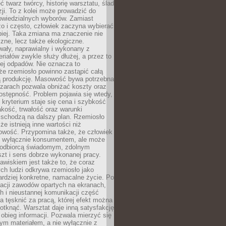
 twarz twórcy, historię warsztatu, ślad
zji. To z kolei może prowadzić do
owiedzialnych wyborów. Zamiast
o i często, człowiek zaczyna wybierać
epiej. Taka zmiana ma znaczenie nie
czne, lecz także ekologiczne.
wały, naprawialny i wykonany z
riałów zwykle służy dłużej, a przez to
ej odpadów. Nie oznacza to
że rzemiosło powinno zastąpić całą
 produkcję. Masowość bywa potrzebna
szarach pozwala obniżać koszty oraz
ostępność. Problem pojawia się wtedy,
kryterium staje się cena i szybkość
akość, trwałość oraz warunki
 schodzą na dalszy plan. Rzemiosło
że istnieją inne wartości niż
owość. Przypomina także, że człowiek
ć wyłącznie konsumentem, ale może
 odbiorcą świadomym, zdolnym
zt i sens dobrze wykonanej pracy.
wiskiem jest także to, że coraz
ch ludzi odkrywa rzemiosło jako
rdziej konkretne, namacalne życie. Po
nacji zawodów opartych na ekranach,
h i nieustannej komunikacji część
 tęsknić za pracą, której efekt można
otknąć. Warsztat daje inną satysfakcję
y obieg informacji. Pozwala mierzyć się
ym materiałem, a nie wyłącznie z