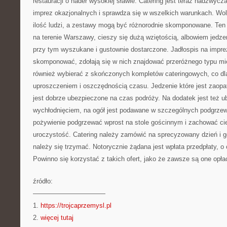
restauracji o nader wysokiej sławie. Catering jest teraz nadzwycza
imprez okazjonalnych i sprawdza się w wszelkich warunkach. Wo
ilość ludzi, a zestawy mogą być różnorodnie skomponowane. Ten
na terenie Warszawy, cieszy się dużą wziętością, albowiem jedze
przy tym wyszukane i gustownie dostarczone. Jadłospis na impr
skomponować, zdołają się w nich znajdować przeróżnego typu mięs
również wybierać z skończonych kompletów cateringowych, co dl
uproszczeniem i oszczędnością czasu. Jedzenie które jest zaopa
jest dobrze ubezpieczone na czas podróży. Na dodatek jest też 
wychłodnięciem, na ogół jest podawane w szczególnych podgrze
pożywienie podgrzewać wprost na stole gościnnym i zachować cie
uroczystość. Catering należy zamówić na sprecyzowany dzień i g
należy się trzymać. Notorycznie żądana jest wpłata przedpłaty, 
Powinno się korzystać z takich ofert, jako że zawsze są one opłac
źródło:
———————————
1.
https://trojcaprzemysl.pl
2.
więcej tutaj