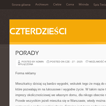
Archiwum
Ciebie
Coma
Mirinda
Strona główna
Spis Treśc
CZTERDZIEŚCI
PORADY
POSTED BY ADMIN
POSTED ON CZE - 27 - 2025
MOŻLIWOŚĆ 
WYŁĄCZONA
Forma reklamy
Mieszkańcy dzisiaj są bardzo wygodni, wskutek tego że mają do 
które pozwalają im na luksusowe i wygodne życie. W takim razie
imprezy okolicznościowej we własnym domu, dla nikogo obecnie 
Przede wszystkim jeżeli mieszka się w Warszawie, wtedy można 